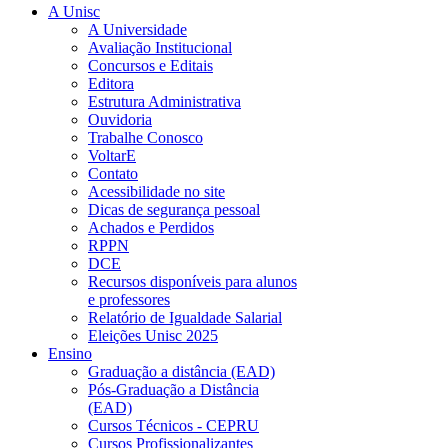
A Unisc
A Universidade
Avaliação Institucional
Concursos e Editais
Editora
Estrutura Administrativa
Ouvidoria
Trabalhe Conosco
VoltarE
Contato
Acessibilidade no site
Dicas de segurança pessoal
Achados e Perdidos
RPPN
DCE
Recursos disponíveis para alunos
e professores
Relatório de Igualdade Salarial
Eleições Unisc 2025
Ensino
Graduação a distância (EAD)
Pós-Graduação a Distância
(EAD)
Cursos Técnicos - CEPRU
Cursos Profissionalizantes