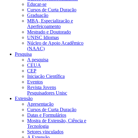
Educar-se
Cursos de Curta Duração
Graduação
MBA, Especialização e
Aperfeiçoamento
Mestrado e Doutorado
UNISC Idiomas
Núcleo de Apoio Acadêmico
(NAAC)
Pesquisa
A pesquisa
CEUA
CEP
Iniciação Científica
Eventos
Revista Jovens
Pesquisadores Unisc
Extensão
Apresentação
Cursos de Curta Duração
Datas e Formulários
Mostra de Extensão, Ciência e
Tecnologia
Setores vinculados
A Extensão