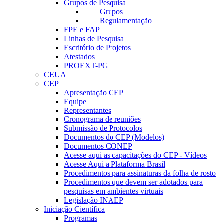
Grupos de Pesquisa
Grupos
Regulamentação
FPE e FAP
Linhas de Pesquisa
Escritório de Projetos
Atestados
PROEXT-PG
CEUA
CEP
Apresentação CEP
Equipe
Representantes
Cronograma de reuniões
Submissão de Protocolos
Documentos do CEP (Modelos)
Documentos CONEP
Acesse aqui as capacitações do CEP - Vídeos
Acesse Aqui a Plataforma Brasil
Procedimentos para assinaturas da folha de rosto
Procedimentos que devem ser adotados para
pesquisas em ambientes virtuais
Legislação INAEP
Iniciação Científica
Programas