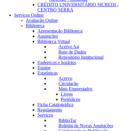
CRÉDITO UNIVERSITÁRIO SICREDI -
CENTRO SERRA
Serviços Online
Avaliação Online
Biblioteca
Apresentação Biblioteca
Aquisições
Biblioteca Virtual
Acervo A4
Base de Dados
Repositório Institucional
Endereços e horários
Equipe
Estatísticas
Acervo
Circulação
Mais Emprestados
Livros
Periódicos
Ficha Catalográfica
Regulamento
Serviços
BiblioTur
Boletim de Novas Aquisições
Catalogação na Publicação