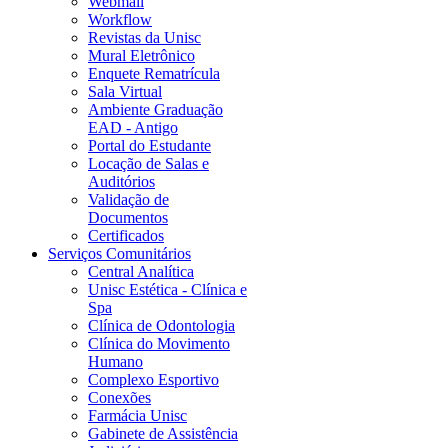
Webmail
Workflow
Revistas da Unisc
Mural Eletrônico
Enquete Rematrícula
Sala Virtual
Ambiente Graduação
EAD - Antigo
Portal do Estudante
Locação de Salas e
Auditórios
Validação de
Documentos
Certificados
Serviços Comunitários
Central Analítica
Unisc Estética - Clínica e
Spa
Clínica de Odontologia
Clínica do Movimento
Humano
Complexo Esportivo
Conexões
Farmácia Unisc
Gabinete de Assistência