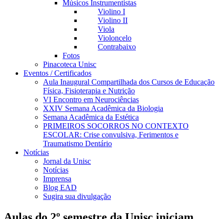
Músicos Instrumentistas
Violino I
Violino II
Viola
Violoncelo
Contrabaixo
Fotos
Pinacoteca Unisc
Eventos / Certificados
Aula Inaugural Compartilhada dos Cursos de Educação
Física, Fisioterapia e Nutrição
VI Encontro em Neurociências
XXIV Semana Acadêmica da Biologia
Semana Acadêmica da Estética
PRIMEIROS SOCORROS NO CONTEXTO
ESCOLAR: Crise convulsiva, Ferimentos e
Traumatismo Dentário
Notícias
Jornal da Unisc
Notícias
Imprensa
Blog EAD
Sugira sua divulgação
Aulas do 2º semestre da Unisc iniciam