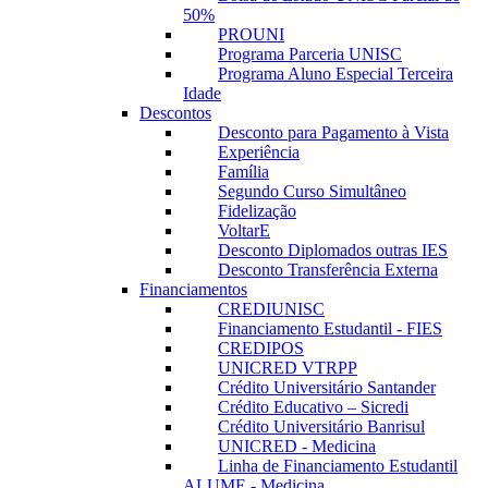
50%
PROUNI
Programa Parceria UNISC
Programa Aluno Especial Terceira
Idade
Descontos
Desconto para Pagamento à Vista
Experiência
Família
Segundo Curso Simultâneo
Fidelização
VoltarE
Desconto Diplomados outras IES
Desconto Transferência Externa
Financiamentos
CREDIUNISC
Financiamento Estudantil - FIES
CREDIPOS
UNICRED VTRPP
Crédito Universitário Santander
Crédito Educativo – Sicredi
Crédito Universitário Banrisul
UNICRED - Medicina
Linha de Financiamento Estudantil
ALUME - Medicina