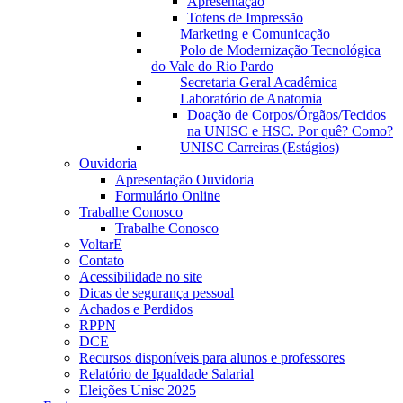
Apresentação
Totens de Impressão
Marketing e Comunicação
Polo de Modernização Tecnológica
do Vale do Rio Pardo
Secretaria Geral Acadêmica
Laboratório de Anatomia
Doação de Corpos/Órgãos/Tecidos
na UNISC e HSC. Por quê? Como?
UNISC Carreiras (Estágios)
Ouvidoria
Apresentação Ouvidoria
Formulário Online
Trabalhe Conosco
Trabalhe Conosco
VoltarE
Contato
Acessibilidade no site
Dicas de segurança pessoal
Achados e Perdidos
RPPN
DCE
Recursos disponíveis para alunos e professores
Relatório de Igualdade Salarial
Eleições Unisc 2025