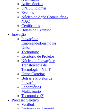
Ações Sociais
UNISC Idiomas
Eventos
Núcleo de Ação Comunitária -
NAC
Certificados
Bolsas de Extensão
Inovação
Inovação e
Empreendedorismo na
Unisc
Tecnounisc
Escritório de Projetos
Núcleo de Inovação e
Transferência de
Tecnologia - NITT
Unisc Carreiras
Bolsas e Projetos de
Inovação
Laboratórios
Multiusuário
Tecnounisc (2)
Processo Seletivo
Vestibular
Professor do Amanhã