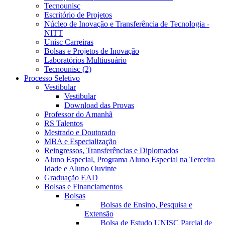
Tecnounisc
Escritório de Projetos
Núcleo de Inovação e Transferência de Tecnologia -
NITT
Unisc Carreiras
Bolsas e Projetos de Inovação
Laboratórios Multiusuário
Tecnounisc (2)
Processo Seletivo
Vestibular
Vestibular
Download das Provas
Professor do Amanhã
RS Talentos
Mestrado e Doutorado
MBA e Especialização
Reingressos, Transferências e Diplomados
Aluno Especial, Programa Aluno Especial na Terceira
Idade e Aluno Ouvinte
Graduação EAD
Bolsas e Financiamentos
Bolsas
Bolsas de Ensino, Pesquisa e
Extensão
Bolsa de Estudo UNISC Parcial de