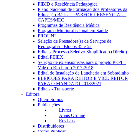
PIBID e Residência Pedagógica
Plano Nacional de Formação dos Professores da
Educação Básica – PARFOR PRESENCIAL –
CAPES/MEC
Programas de Residência Médica
Programa Multiprofissional em Saúde
PROUNI
Seleção de Prestadora(s) de Serviços de
Reprografia - Blocos 35 e 52
Edital - Processo Seletivo Simplificado (Direito)
Edital PEIEX
Seleção de extensionistas para o projeto PEPI –
Vale do Rio Pardo 2017-2018
Edital de Instalação de Lancheria em Sobradinho
ELEIÇÕES PARA REITOR E VICE-REITOR
PARA O MANDATO 2018/2021
Editais - Transporte
Editora
Quem Somos
Publicações
Livros
Anais On-line
Revistas
Distribuidores
Como Publicar