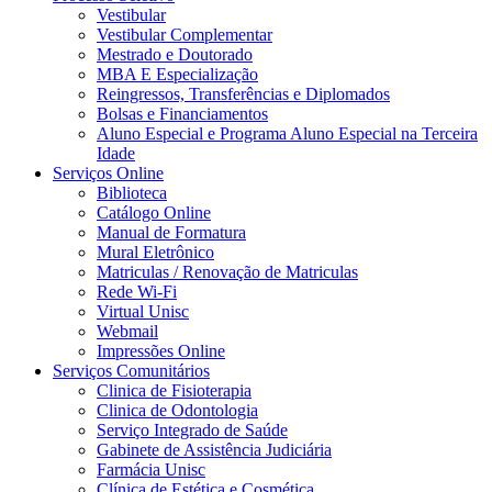
Vestibular
Vestibular Complementar
Mestrado e Doutorado
MBA E Especialização
Reingressos, Transferências e Diplomados
Bolsas e Financiamentos
Aluno Especial e Programa Aluno Especial na Terceira
Idade
Serviços Online
Biblioteca
Catálogo Online
Manual de Formatura
Mural Eletrônico
Matriculas / Renovação de Matriculas
Rede Wi-Fi
Virtual Unisc
Webmail
Impressões Online
Serviços Comunitários
Clinica de Fisioterapia
Clinica de Odontologia
Serviço Integrado de Saúde
Gabinete de Assistência Judiciária
Farmácia Unisc
Clínica de Estética e Cosmética