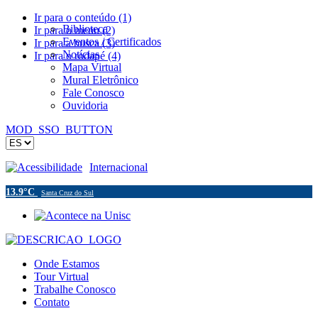
Ir para o conteúdo (1)
Biblioteca
Ir para o menu (2)
Eventos / Certificados
Ir para a busca (3)
Notícias
Ir para o rodapé (4)
Mapa Virtual
Mural Eletrônico
Fale Conosco
Ouvidoria
MOD_SSO_BUTTON
Acessibilidade
Internacional
13.9°C
Santa Cruz do Sul
Onde Estamos
Tour Virtual
Trabalhe Conosco
Contato