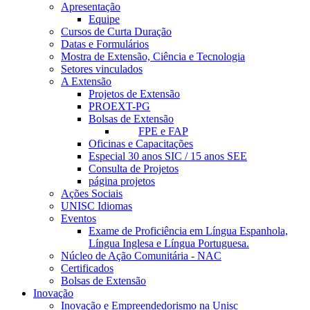
Apresentação
Equipe
Cursos de Curta Duração
Datas e Formulários
Mostra de Extensão, Ciência e Tecnologia
Setores vinculados
A Extensão
Projetos de Extensão
PROEXT-PG
Bolsas de Extensão
FPE e FAP
Oficinas e Capacitações
Especial 30 anos SIC / 15 anos SEE
Consulta de Projetos
página projetos
Ações Sociais
UNISC Idiomas
Eventos
Exame de Proficiência em Língua Espanhola,
Língua Inglesa e Língua Portuguesa.
Núcleo de Ação Comunitária - NAC
Certificados
Bolsas de Extensão
Inovação
Inovação e Empreendedorismo na Unisc