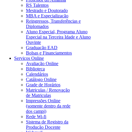
RS Talentos
Mestrado e Doutorado
MBA e Especialização
Reingressos, Transferências e
Diplomados
Aluno Especial, Programa Aluno
Especial na Terceira Idade e Aluno
Ouvinte
Graduação EAD
Bolsas e Financiamentos
Serviços Online
Avaliação Online
Biblioteca
Calendários
Catálogo Online
Grade de Horários
Matriculas / Renovação
de Matriculas
Impressões Online
(somente dentro da rede
dos campi)
Rede Wi-fi
Sistema de Registro da
Produção Docente