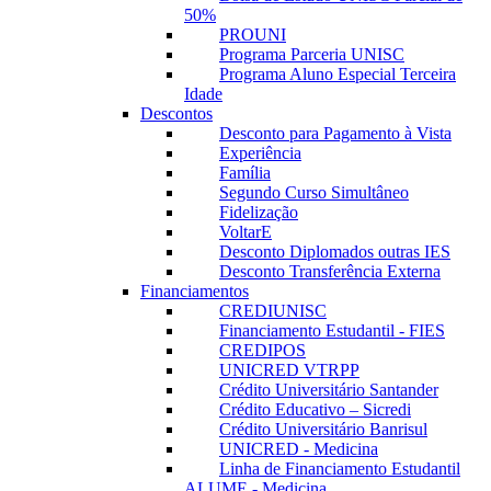
50%
PROUNI
Programa Parceria UNISC
Programa Aluno Especial Terceira
Idade
Descontos
Desconto para Pagamento à Vista
Experiência
Família
Segundo Curso Simultâneo
Fidelização
VoltarE
Desconto Diplomados outras IES
Desconto Transferência Externa
Financiamentos
CREDIUNISC
Financiamento Estudantil - FIES
CREDIPOS
UNICRED VTRPP
Crédito Universitário Santander
Crédito Educativo – Sicredi
Crédito Universitário Banrisul
UNICRED - Medicina
Linha de Financiamento Estudantil
ALUME - Medicina