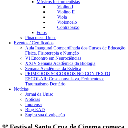
Músicos Instrumentistas
Violino I
Violino II
Viola
Violoncelo
Contrabaixo
Fotos
Pinacoteca Unisc
Eventos / Certificados
Aula Inaugural Compartilhada dos Cursos de Educação
Física, Fisioterapia e Nutrição
VI Encontro em Neurociências
XXIV Semana Acadêmica da Biologia
Semana Acadêmica da Estética
PRIMEIROS SOCORROS NO CONTEXTO
ESCOLAR: Crise convulsiva, Ferimentos e
Traumatismo Dentário
Notícias
Jornal da Unisc
Notícias
Imprensa
Blog EAD
Sugira sua divulgação
9º Festival Santa Cruz de Cinema começa