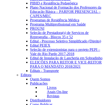
PIBID e Residência Pedagógica
Plano Nacional de Formação dos Professores da
Educação Básica – PARFOR PRESENCIAL –
CAPES/MEC
Programas de Residência Médica
Programa Multiprofissional em Saúde
PROUNI
Seleção de Prestadora(s) de Serviços de
Reprografia - Blocos 35 e 52
Edital - Processo Seletivo Simplificado (Direito)
Edital PEIEX
Seleção de extensionistas para o projeto PEPI –
Vale do Rio Pardo 2017-2018
Edital de Instalação de Lancheria em Sobradinho
ELEIÇÕES PARA REITOR E VICE-REITOR
PARA O MANDATO 2018/2021
Editais - Transporte
Editora
Quem Somos
Publicações
Livros
Anais On-line
Revistas
Distribuidores
Como Publicar