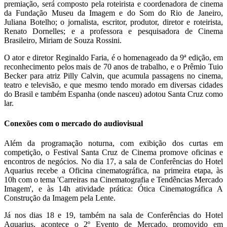
premiação, será composto pela roteirista e coordenadora de cinema
da Fundação Museu da Imagem e do Som do Rio de Janeiro,
Juliana Botelho; o jornalista, escritor, produtor, diretor e roteirista,
Renato Dornelles; e a professora e pesquisadora de Cinema
Brasileiro, Miriam de Souza Rossini.
O ator e diretor Reginaldo Faria, é o homenageado da 9ª edição, em
reconhecimento pelos mais de 70 anos de trabalho, e o Prêmio Tuio
Becker para atriz Pilly Calvin, que acumula passagens no cinema,
teatro e televisão, e que mesmo tendo morado em diversas cidades
do Brasil e também Espanha (onde nasceu) adotou Santa Cruz como
lar.
Conexões com o mercado do audiovisual
Além da programação noturna, com exibição dos curtas em
competição, o Festival Santa Cruz de Cinema promove oficinas e
encontros de negócios. No dia 17, a sala de Conferências do Hotel
Aquarius recebe a Oficina cinematográfica, na primeira etapa, às
10h com o tema 'Carreiras na Cinematografia e Tendências Mercado
Imagem', e às 14h atividade prática: Ótica Cinematográfica A
Construção da Imagem pela Lente.
Já nos dias 18 e 19, também na sala de Conferências do Hotel
Aquarius, acontece o 2º Evento de Mercado, promovido em