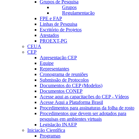
Grupos de Pesquisa
Grupos
Regulamentação
FPE e FAP
Linhas de Pesquisa
Escritório de Projetos
Atestados
PROEXT-PG
CEUA
CEP
Apresentação CEP
Equipe
Representantes
Cronograma de reuniões
Submissão de Protocolos
Documentos do CEP (Modelos)
Documentos CONEP
Acesse aqui as capacitações do CEP - Vídeos
Acesse Aqui a Plataforma Brasil
Procedimentos para assinaturas da folha de rosto
Procedimentos que devem ser adotados para
pesquisas em ambientes virtuais
Legislação INAEP
Iniciação Científica
Programas