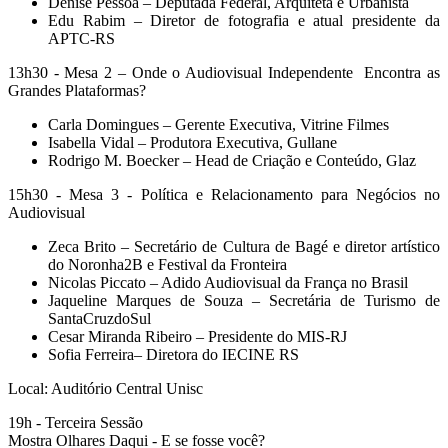
Denise Pessoa – Deputada Federal, Arquiteta e Urbanista
Edu Rabim – Diretor de fotografia e atual presidente da
APTC-RS
13h30 - Mesa 2 – Onde o Audiovisual Independente Encontra as
Grandes Plataformas?
Carla Domingues – Gerente Executiva, Vitrine Filmes
Isabella Vidal – Produtora Executiva, Gullane
Rodrigo M. Boecker – Head de Criação e Conteúdo, Glaz
15h30 - Mesa 3 - Política e Relacionamento para Negócios no
Audiovisual
Zeca Brito – Secretário de Cultura de Bagé e diretor artístico
do Noronha2B e Festival da Fronteira
Nicolas Piccato – Adido Audiovisual da França no Brasil
Jaqueline Marques de Souza – Secretária de Turismo de
SantaCruzdoSul
Cesar Miranda Ribeiro – Presidente do MIS-RJ
Sofia Ferreira– Diretora do IECINE RS
Local: Auditório Central Unisc
19h - Terceira Sessão
Mostra Olhares Daqui - E se fosse você?