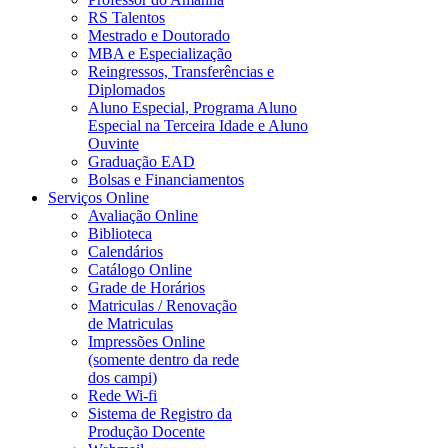
RS Talentos
Mestrado e Doutorado
MBA e Especialização
Reingressos, Transferências e
Diplomados
Aluno Especial, Programa Aluno
Especial na Terceira Idade e Aluno
Ouvinte
Graduação EAD
Bolsas e Financiamentos
Serviços Online
Avaliação Online
Biblioteca
Calendários
Catálogo Online
Grade de Horários
Matriculas / Renovação
de Matriculas
Impressões Online
(somente dentro da rede
dos campi)
Rede Wi-fi
Sistema de Registro da
Produção Docente