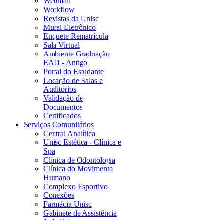
Webmail
Workflow
Revistas da Unisc
Mural Eletrônico
Enquete Rematrícula
Sala Virtual
Ambiente Graduação
EAD - Antigo
Portal do Estudante
Locação de Salas e
Auditórios
Validação de
Documentos
Certificados
Serviços Comunitários
Central Analítica
Unisc Estética - Clínica e
Spa
Clínica de Odontologia
Clínica do Movimento
Humano
Complexo Esportivo
Conexões
Farmácia Unisc
Gabinete de Assistência