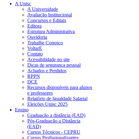
A Unisc
A Universidade
Avaliação Institucional
Concursos e Editais
Editora
Estrutura Administrativa
Ouvidoria
Trabalhe Conosco
VoltarE
Contato
Acessibilidade no site
Dicas de segurança pessoal
Achados e Perdidos
RPPN
DCE
Recursos disponíveis para alunos
e professores
Relatório de Igualdade Salarial
Eleições Unisc 2025
Ensino
Graduação a distância (EAD)
Pós-Graduação a Distância
(EAD)
Cursos Técnicos - CEPRU
Cursos Profissionalizantes