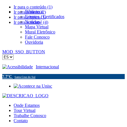
Ir para o conteúdo (1)
Biblioteca
Ir para o menu (2)
Eventos / Certificados
Ir para a busca (3)
Notícias
Ir para o rodapé (4)
Mapa Virtual
Mural Eletrônico
Fale Conosco
Ouvidoria
MOD_SSO_BUTTON
Acessibilidade
Internacional
7.7°C
Santa Cruz do Sul
Onde Estamos
Tour Virtual
Trabalhe Conosco
Contato