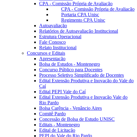
CPA - Comissão Própria de Avaliação
CPA - Comissão Própria de Avaliação
Portaria CPA Unisc
Regimento CPA Unisc
Autoavaliação
Relatórios de Autoavaliação Institucional
Estrutura Operacional
Fale Conosco
Relato Institucional
Concursos e Editais
Apresentação
Bolsa de Estudos - Montenegro
Concurso Público para Docentes
Processo Seletivo Simplificado de Docentes
Edital Extensão Produtiva e Inovação do Vale do
Caí
Edital PEPI Vale do Caí
Edital Extensão Produtiva e Inovação Vale do
Rio Pardo
Bolsa Carência - Venâncio Aires
Comitê Pardo
Concessão de Bolsa de Estudo UNISC
Editais - Montenegro
Edital de Licitação
PEPI do Vale do Rio Pardo