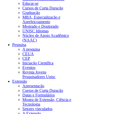
Educar-se
Cursos de Curta Duração
Graduação
MBA, Especialização e
Aperfeiçoamento
Mestrado e Doutorado
UNISC Idiomas
Núcleo de Apoio Acadêmico
(NAAC)
Pesquisa
A pesquisa
CEUA
CEP
Iniciação Científica
Eventos
Revista Jovens
Pesquisadores Unisc
Extensão
Apresentação
Cursos de Curta Duração
Datas e Formulários
Mostra de Extensão, Ciência e
Tecnologia
Setores vinculados
A Extensão