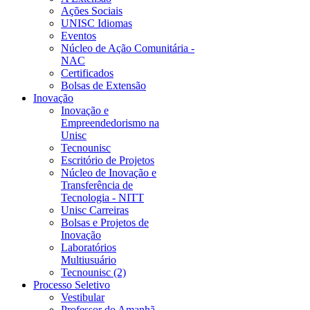
Ações Sociais
UNISC Idiomas
Eventos
Núcleo de Ação Comunitária -
NAC
Certificados
Bolsas de Extensão
Inovação
Inovação e
Empreendedorismo na
Unisc
Tecnounisc
Escritório de Projetos
Núcleo de Inovação e
Transferência de
Tecnologia - NITT
Unisc Carreiras
Bolsas e Projetos de
Inovação
Laboratórios
Multiusuário
Tecnounisc (2)
Processo Seletivo
Vestibular
Professor do Amanhã