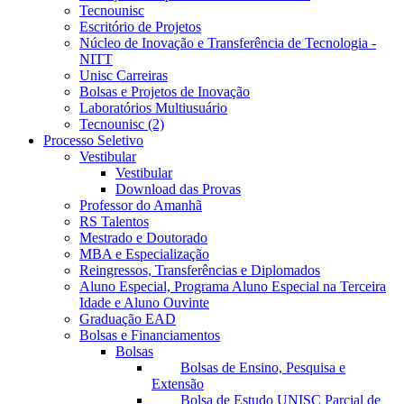
Tecnounisc
Escritório de Projetos
Núcleo de Inovação e Transferência de Tecnologia -
NITT
Unisc Carreiras
Bolsas e Projetos de Inovação
Laboratórios Multiusuário
Tecnounisc (2)
Processo Seletivo
Vestibular
Vestibular
Download das Provas
Professor do Amanhã
RS Talentos
Mestrado e Doutorado
MBA e Especialização
Reingressos, Transferências e Diplomados
Aluno Especial, Programa Aluno Especial na Terceira
Idade e Aluno Ouvinte
Graduação EAD
Bolsas e Financiamentos
Bolsas
Bolsas de Ensino, Pesquisa e
Extensão
Bolsa de Estudo UNISC Parcial de