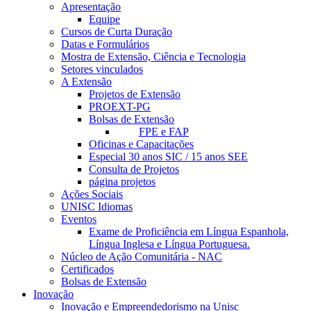
Apresentação
Equipe
Cursos de Curta Duração
Datas e Formulários
Mostra de Extensão, Ciência e Tecnologia
Setores vinculados
A Extensão
Projetos de Extensão
PROEXT-PG
Bolsas de Extensão
FPE e FAP
Oficinas e Capacitações
Especial 30 anos SIC / 15 anos SEE
Consulta de Projetos
página projetos
Ações Sociais
UNISC Idiomas
Eventos
Exame de Proficiência em Língua Espanhola,
Língua Inglesa e Língua Portuguesa.
Núcleo de Ação Comunitária - NAC
Certificados
Bolsas de Extensão
Inovação
Inovação e Empreendedorismo na Unisc