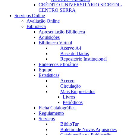
CRÉDITO UNIVERSITÁRIO SICREDI -
CENTRO SERRA
Serviços Online
Avaliação Online
Biblioteca
Apresentação Biblioteca
Aquisições
Biblioteca Virtual
Acervo A4
Base de Dados
Repositório Institucional
Endereços e horários
Equipe
Estatísticas
Acervo
Circulação
Mais Emprestados
Livros
Periódicos
Ficha Catalográfica
Regulamento
Serviços
BiblioTur
Boletim de Novas Aquisições
Catalogação na Publicação