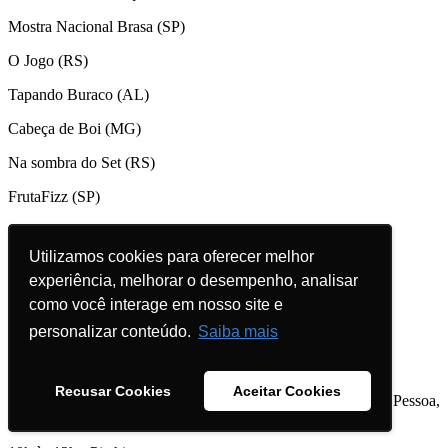
Mostra Nacional Brasa (SP)
O Jogo (RS)
Tapando Buraco (AL)
Cabeça de Boi (MG)
Na sombra do Set (RS)
FrutaFizz (SP)
21h - Debate com os realizadores
Utilizamos cookies para oferecer melhor
Utilizamos cookies para oferecer melhor
Local: Brás e HbierBox
experiência, melhorar o desempenho, analisar
experiência, melhorar o desempenho, analisar
22h30 - Festa do Festival
como você interage em nosso site e
como você interage em nosso site e
personalizar conteúdo.
personalizar conteúdo.
Saiba mais
Saiba mais
19 DE JUNHO (sexta-feira)
Recusar Cookies
Recusar Cookies
Aceitar Cookies
Aceitar Cookies
Local: Sala de Conferências do Hotel Aquarius (Av. João Pessoa,
144 - Centro)