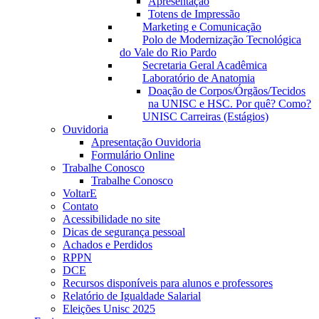
Apresentação
Totens de Impressão
Marketing e Comunicação
Polo de Modernização Tecnológica
do Vale do Rio Pardo
Secretaria Geral Acadêmica
Laboratório de Anatomia
Doação de Corpos/Órgãos/Tecidos
na UNISC e HSC. Por quê? Como?
UNISC Carreiras (Estágios)
Ouvidoria
Apresentação Ouvidoria
Formulário Online
Trabalhe Conosco
Trabalhe Conosco
VoltarE
Contato
Acessibilidade no site
Dicas de segurança pessoal
Achados e Perdidos
RPPN
DCE
Recursos disponíveis para alunos e professores
Relatório de Igualdade Salarial
Eleições Unisc 2025