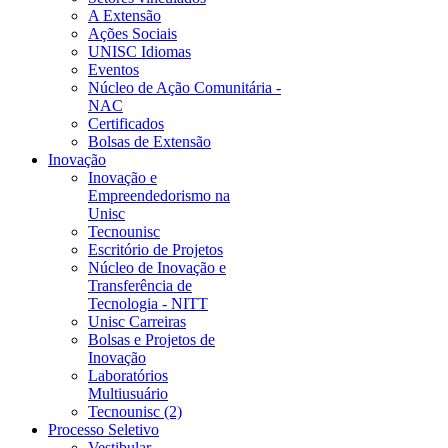
A Extensão
Ações Sociais
UNISC Idiomas
Eventos
Núcleo de Ação Comunitária -
NAC
Certificados
Bolsas de Extensão
Inovação
Inovação e
Empreendedorismo na
Unisc
Tecnounisc
Escritório de Projetos
Núcleo de Inovação e
Transferência de
Tecnologia - NITT
Unisc Carreiras
Bolsas e Projetos de
Inovação
Laboratórios
Multiusuário
Tecnounisc (2)
Processo Seletivo
Vestibular