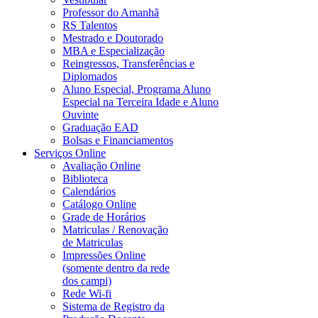
Professor do Amanhã
RS Talentos
Mestrado e Doutorado
MBA e Especialização
Reingressos, Transferências e
Diplomados
Aluno Especial, Programa Aluno
Especial na Terceira Idade e Aluno
Ouvinte
Graduação EAD
Bolsas e Financiamentos
Serviços Online
Avaliação Online
Biblioteca
Calendários
Catálogo Online
Grade de Horários
Matriculas / Renovação
de Matriculas
Impressões Online
(somente dentro da rede
dos campi)
Rede Wi-fi
Sistema de Registro da