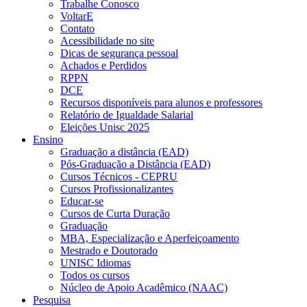
Trabalhe Conosco
VoltarE
Contato
Acessibilidade no site
Dicas de segurança pessoal
Achados e Perdidos
RPPN
DCE
Recursos disponíveis para alunos e professores
Relatório de Igualdade Salarial
Eleições Unisc 2025
Ensino
Graduação a distância (EAD)
Pós-Graduação a Distância (EAD)
Cursos Técnicos - CEPRU
Cursos Profissionalizantes
Educar-se
Cursos de Curta Duração
Graduação
MBA, Especialização e Aperfeiçoamento
Mestrado e Doutorado
UNISC Idiomas
Todos os cursos
Núcleo de Apoio Acadêmico (NAAC)
Pesquisa