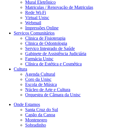
Mural Eletrônico
Matriculas / Renovação de Matriculas
Rede Wi-Fi
Virtual Unisc
Webmail
Impressões Online
Serviços Comunitários
Clinica de Fisioterapia
Clinica de Odontologia
Serviço Integrado de Saúde
Gabinete de Assistência Judiciária
Farmácia Unisc
Clínica de Estética e Cosmética
Cultura
Agenda Cultural
Coro da Unisc
Escola de Música
Núcleo de Arte e Cultura
Orquestra de Câmara da Unisc
Onde Estamos
Santa Cruz do Sul
Capão da Canoa
Montenegro
Sobradinho