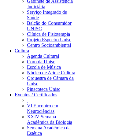
Gabinete de Assistência
Judiciária
Serviço Integrado de
Saúde
Balcão do Consumidor
UNISC
Clínica de Fisioterapia
Projeto Espectro Unisc
Centro Socioambiental
Cultura
Agenda Cultural
Coro da Unisc
Escola de Música
Núcleo de Arte e Cultura
Orquestra de Câmara da
Unisc
Pinacoteca Unisc
Eventos / Certificados
VI Encontro em
Neurociências
XXIV Semana
Acadêmica da Biologia
Semana Acadêmica da
Estética