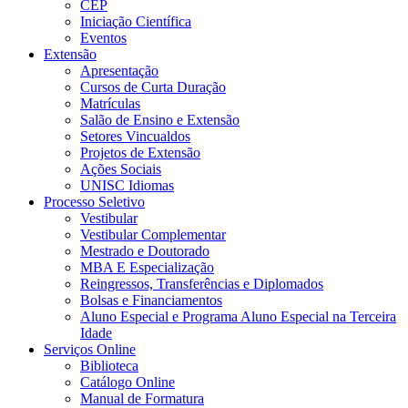
CEP
Iniciação Científica
Eventos
Extensão
Apresentação
Cursos de Curta Duração
Matrículas
Salão de Ensino e Extensão
Setores Vincualdos
Projetos de Extensão
Ações Sociais
UNISC Idiomas
Processo Seletivo
Vestibular
Vestibular Complementar
Mestrado e Doutorado
MBA E Especialização
Reingressos, Transferências e Diplomados
Bolsas e Financiamentos
Aluno Especial e Programa Aluno Especial na Terceira
Idade
Serviços Online
Biblioteca
Catálogo Online
Manual de Formatura