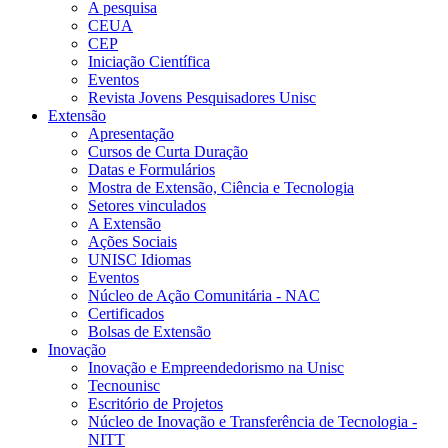
A pesquisa
CEUA
CEP
Iniciação Científica
Eventos
Revista Jovens Pesquisadores Unisc
Extensão
Apresentação
Cursos de Curta Duração
Datas e Formulários
Mostra de Extensão, Ciência e Tecnologia
Setores vinculados
A Extensão
Ações Sociais
UNISC Idiomas
Eventos
Núcleo de Ação Comunitária - NAC
Certificados
Bolsas de Extensão
Inovação
Inovação e Empreendedorismo na Unisc
Tecnounisc
Escritório de Projetos
Núcleo de Inovação e Transferência de Tecnologia -
NITT