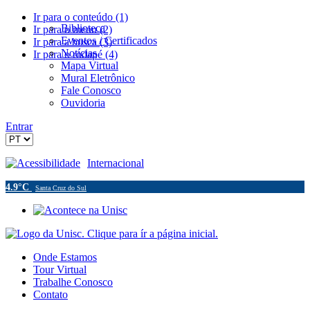
Ir para o conteúdo (1)
Biblioteca
Ir para o menu (2)
Eventos / Certificados
Ir para a busca (3)
Notícias
Ir para o rodapé (4)
Mapa Virtual
Mural Eletrônico
Fale Conosco
Ouvidoria
Entrar
Acessibilidade
Internacional
4.9°C
Santa Cruz do Sul
Onde Estamos
Tour Virtual
Trabalhe Conosco
Contato