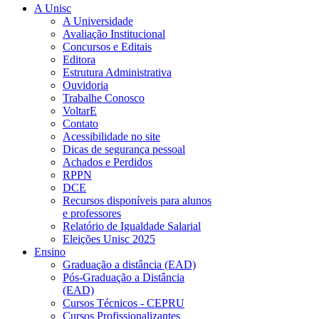
A Unisc
A Universidade
Avaliação Institucional
Concursos e Editais
Editora
Estrutura Administrativa
Ouvidoria
Trabalhe Conosco
VoltarE
Contato
Acessibilidade no site
Dicas de segurança pessoal
Achados e Perdidos
RPPN
DCE
Recursos disponíveis para alunos
e professores
Relatório de Igualdade Salarial
Eleições Unisc 2025
Ensino
Graduação a distância (EAD)
Pós-Graduação a Distância
(EAD)
Cursos Técnicos - CEPRU
Cursos Profissionalizantes