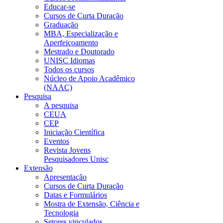
Educar-se
Cursos de Curta Duração
Graduação
MBA, Especialização e
Aperfeiçoamento
Mestrado e Doutorado
UNISC Idiomas
Todos os cursos
Núcleo de Apoio Acadêmico
(NAAC)
Pesquisa
A pesquisa
CEUA
CEP
Iniciação Científica
Eventos
Revista Jovens
Pesquisadores Unisc
Extensão
Apresentação
Cursos de Curta Duração
Datas e Formulários
Mostra de Extensão, Ciência e
Tecnologia
Setores vinculados