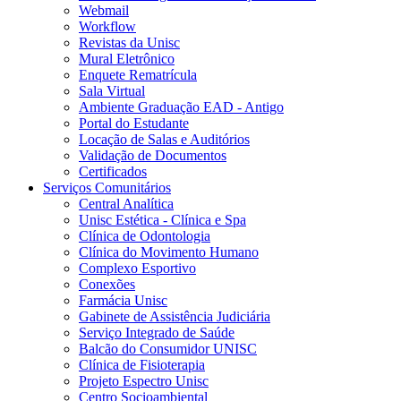
Webmail
Workflow
Revistas da Unisc
Mural Eletrônico
Enquete Rematrícula
Sala Virtual
Ambiente Graduação EAD - Antigo
Portal do Estudante
Locação de Salas e Auditórios
Validação de Documentos
Certificados
Serviços Comunitários
Central Analítica
Unisc Estética - Clínica e Spa
Clínica de Odontologia
Clínica do Movimento Humano
Complexo Esportivo
Conexões
Farmácia Unisc
Gabinete de Assistência Judiciária
Serviço Integrado de Saúde
Balcão do Consumidor UNISC
Clínica de Fisioterapia
Projeto Espectro Unisc
Centro Socioambiental