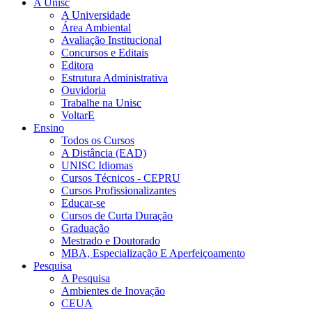
A Unisc
A Universidade
Área Ambiental
Avaliação Institucional
Concursos e Editais
Editora
Estrutura Administrativa
Ouvidoria
Trabalhe na Unisc
VoltarE
Ensino
Todos os Cursos
A Distância (EAD)
UNISC Idiomas
Cursos Técnicos - CEPRU
Cursos Profissionalizantes
Educar-se
Cursos de Curta Duração
Graduação
Mestrado e Doutorado
MBA, Especialização E Aperfeiçoamento
Pesquisa
A Pesquisa
Ambientes de Inovação
CEUA