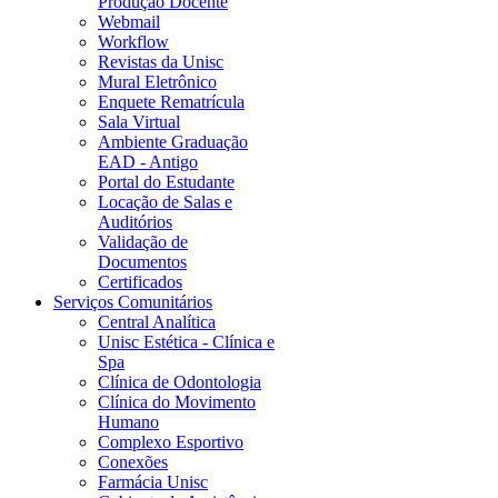
Produção Docente
Webmail
Workflow
Revistas da Unisc
Mural Eletrônico
Enquete Rematrícula
Sala Virtual
Ambiente Graduação
EAD - Antigo
Portal do Estudante
Locação de Salas e
Auditórios
Validação de
Documentos
Certificados
Serviços Comunitários
Central Analítica
Unisc Estética - Clínica e
Spa
Clínica de Odontologia
Clínica do Movimento
Humano
Complexo Esportivo
Conexões
Farmácia Unisc