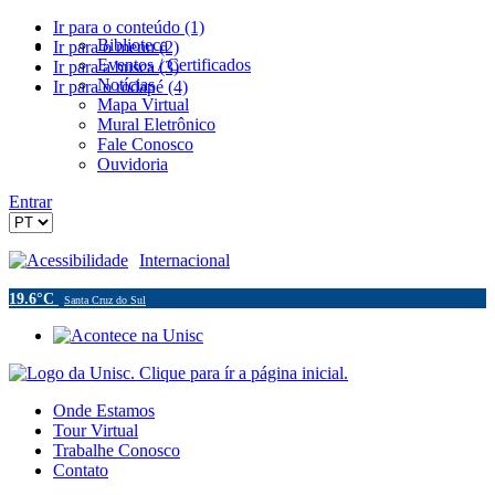
Ir para o conteúdo (1)
Biblioteca
Ir para o menu (2)
Eventos / Certificados
Ir para a busca (3)
Notícias
Ir para o rodapé (4)
Mapa Virtual
Mural Eletrônico
Fale Conosco
Ouvidoria
Entrar
Acessibilidade
Internacional
19.6°C
Santa Cruz do Sul
Onde Estamos
Tour Virtual
Trabalhe Conosco
Contato