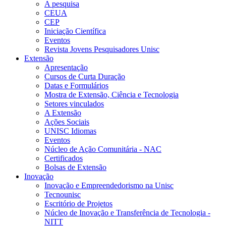
A pesquisa
CEUA
CEP
Iniciação Científica
Eventos
Revista Jovens Pesquisadores Unisc
Extensão
Apresentação
Cursos de Curta Duração
Datas e Formulários
Mostra de Extensão, Ciência e Tecnologia
Setores vinculados
A Extensão
Ações Sociais
UNISC Idiomas
Eventos
Núcleo de Ação Comunitária - NAC
Certificados
Bolsas de Extensão
Inovação
Inovação e Empreendedorismo na Unisc
Tecnounisc
Escritório de Projetos
Núcleo de Inovação e Transferência de Tecnologia -
NITT