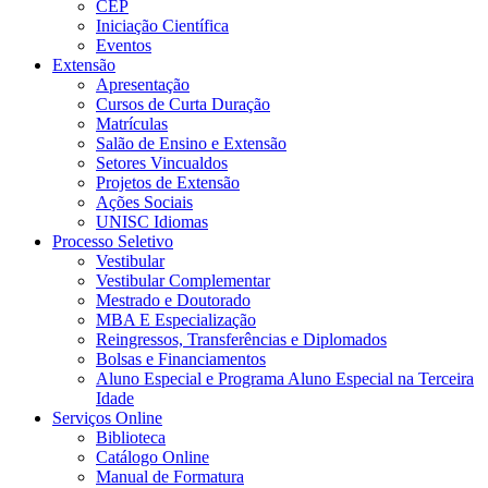
CEP
Iniciação Científica
Eventos
Extensão
Apresentação
Cursos de Curta Duração
Matrículas
Salão de Ensino e Extensão
Setores Vincualdos
Projetos de Extensão
Ações Sociais
UNISC Idiomas
Processo Seletivo
Vestibular
Vestibular Complementar
Mestrado e Doutorado
MBA E Especialização
Reingressos, Transferências e Diplomados
Bolsas e Financiamentos
Aluno Especial e Programa Aluno Especial na Terceira
Idade
Serviços Online
Biblioteca
Catálogo Online
Manual de Formatura