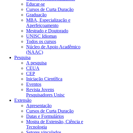
Educar-se
Cursos de Curta Duração
Graduação
MBA, Especialização e
Aperfeiçoamento
Mestrado e Doutorado
UNISC Idiomas
Todos os cursos
Núcleo de Apoio Acadêmico
(NAAC)
Pesquisa
A pesquisa
CEUA
CEP
Iniciação Científica
Eventos
Revista Jovens
Pesquisadores Unisc
Extensão
Apresentação
Cursos de Curta Duração
Datas e Formulários
Mostra de Extensão, Ciência e
Tecnologia
Setores vinculados