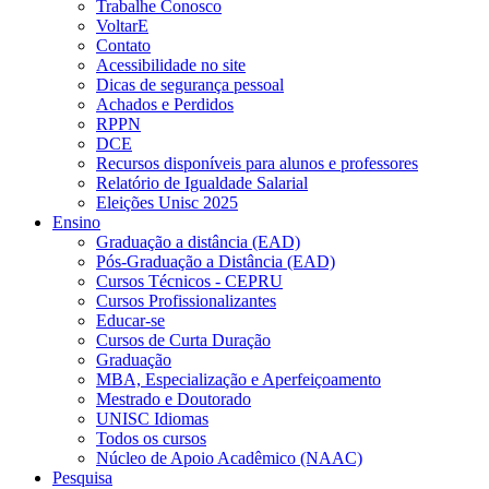
Trabalhe Conosco
VoltarE
Contato
Acessibilidade no site
Dicas de segurança pessoal
Achados e Perdidos
RPPN
DCE
Recursos disponíveis para alunos e professores
Relatório de Igualdade Salarial
Eleições Unisc 2025
Ensino
Graduação a distância (EAD)
Pós-Graduação a Distância (EAD)
Cursos Técnicos - CEPRU
Cursos Profissionalizantes
Educar-se
Cursos de Curta Duração
Graduação
MBA, Especialização e Aperfeiçoamento
Mestrado e Doutorado
UNISC Idiomas
Todos os cursos
Núcleo de Apoio Acadêmico (NAAC)
Pesquisa