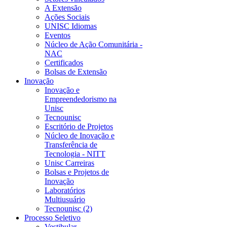
A Extensão
Ações Sociais
UNISC Idiomas
Eventos
Núcleo de Ação Comunitária -
NAC
Certificados
Bolsas de Extensão
Inovação
Inovação e
Empreendedorismo na
Unisc
Tecnounisc
Escritório de Projetos
Núcleo de Inovação e
Transferência de
Tecnologia - NITT
Unisc Carreiras
Bolsas e Projetos de
Inovação
Laboratórios
Multiusuário
Tecnounisc (2)
Processo Seletivo
Vestibular