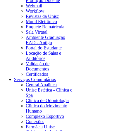
Produção Docente
Webmail
Workflow
Revistas da Unisc
Mural Eletrônico
Enquete Rematrícula
Sala Virtual
Ambiente Graduação
EAD - Antigo
Portal do Estudante
Locação de Salas e
Auditórios
Validação de
Documentos
Certificados
Serviços Comunitários
Central Analítica
Unisc Estética - Clínica e
Spa
Clínica de Odontologia
Clínica do Movimento
Humano
Complexo Esportivo
Conexões
Farmácia Unisc