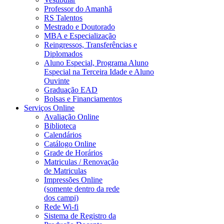
Professor do Amanhã
RS Talentos
Mestrado e Doutorado
MBA e Especialização
Reingressos, Transferências e
Diplomados
Aluno Especial, Programa Aluno
Especial na Terceira Idade e Aluno
Ouvinte
Graduação EAD
Bolsas e Financiamentos
Serviços Online
Avaliação Online
Biblioteca
Calendários
Catálogo Online
Grade de Horários
Matriculas / Renovação
de Matriculas
Impressões Online
(somente dentro da rede
dos campi)
Rede Wi-fi
Sistema de Registro da