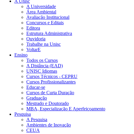
A Unisc
A Universidade
Área Ambiental
Avaliação Institucional
Concursos e Editais
Editora
Estrutura Administrativa
Ouvidoria
Trabalhe na Unisc
VoltarE
Ensino
Todos os Cursos
A Distância (EAD)
UNISC Idiomas
Cursos Técnicos - CEPRU
Cursos Profissionalizantes
Educar-se
Cursos de Curta Duração
Graduação
Mestrado e Doutorado
MBA, Especialização E Aperfeiçoamento
Pesquisa
A Pesquisa
Ambientes de Inovação
CEUA