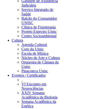
Gabinete de Assistência
Judiciária
Serviço Integrado de
Saúde
Balcão do Consumidor
UNISC
Clínica de Fisioterapia
Projeto Espectro Unisc
Centro Socioambiental
Cultura
Agenda Cultural
Coro da Unisc
Escola de Música
Núcleo de Arte e Cultura
Orquestra de Câmara da
Unisc
Pinacoteca Unisc
Eventos / Certificados
VI Encontro em
Neurociências
XXIV Semana
Acadêmica da Biologia
Semana Acadêmica da
Estética