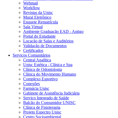
Webmail
Workflow
Revistas da Unisc
Mural Eletrônico
Enquete Rematrícula
Sala Virtual
Ambiente Graduação EAD - Antigo
Portal do Estudante
Locação de Salas e Auditórios
Validação de Documentos
Certificados
Serviços Comunitários
Central Analítica
Unisc Estética - Clínica e Spa
Clínica de Odontologia
Clínica do Movimento Humano
Complexo Esportivo
Conexões
Farmácia Unisc
Gabinete de Assistência Judiciária
Serviço Integrado de Saúde
Balcão do Consumidor UNISC
Clínica de Fisioterapia
Projeto Espectro Unisc
Centro Socioambiental