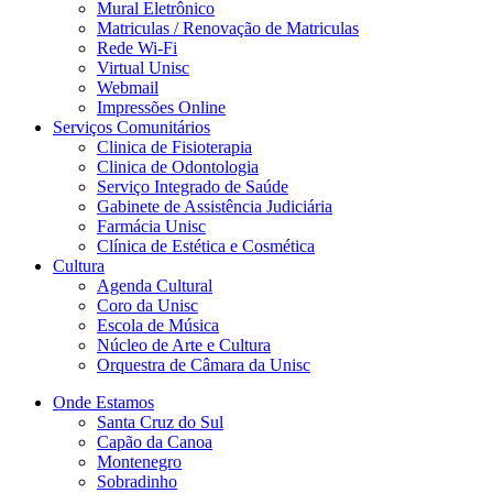
Mural Eletrônico
Matriculas / Renovação de Matriculas
Rede Wi-Fi
Virtual Unisc
Webmail
Impressões Online
Serviços Comunitários
Clinica de Fisioterapia
Clinica de Odontologia
Serviço Integrado de Saúde
Gabinete de Assistência Judiciária
Farmácia Unisc
Clínica de Estética e Cosmética
Cultura
Agenda Cultural
Coro da Unisc
Escola de Música
Núcleo de Arte e Cultura
Orquestra de Câmara da Unisc
Onde Estamos
Santa Cruz do Sul
Capão da Canoa
Montenegro
Sobradinho