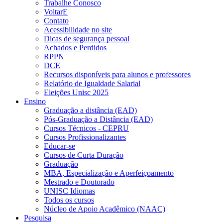
Trabalhe Conosco
VoltarE
Contato
Acessibilidade no site
Dicas de segurança pessoal
Achados e Perdidos
RPPN
DCE
Recursos disponíveis para alunos e professores
Relatório de Igualdade Salarial
Eleições Unisc 2025
Ensino
Graduação a distância (EAD)
Pós-Graduação a Distância (EAD)
Cursos Técnicos - CEPRU
Cursos Profissionalizantes
Educar-se
Cursos de Curta Duração
Graduação
MBA, Especialização e Aperfeiçoamento
Mestrado e Doutorado
UNISC Idiomas
Todos os cursos
Núcleo de Apoio Acadêmico (NAAC)
Pesquisa