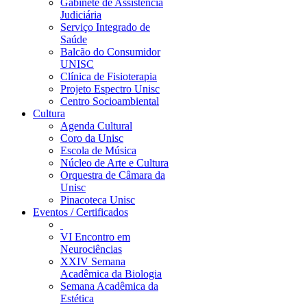
Gabinete de Assistência
Judiciária
Serviço Integrado de
Saúde
Balcão do Consumidor
UNISC
Clínica de Fisioterapia
Projeto Espectro Unisc
Centro Socioambiental
Cultura
Agenda Cultural
Coro da Unisc
Escola de Música
Núcleo de Arte e Cultura
Orquestra de Câmara da
Unisc
Pinacoteca Unisc
Eventos / Certificados
VI Encontro em
Neurociências
XXIV Semana
Acadêmica da Biologia
Semana Acadêmica da
Estética