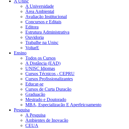
A Unisc
A Universidade
Área Ambiental
Avaliação Institucional
Concursos e Editais
Editora
Estrutura Administrativa
Ouvidoria
Trabalhe na Unisc
VoltarE
Ensino
Todos os Cursos
A Distância (EAD)
UNISC Idiomas
Cursos Técnicos - CEPRU
Cursos Profissionalizantes
Educar-se
Cursos de Curta Duração
Graduação
Mestrado e Doutorado
MBA, Especialização E Aperfeiçoamento
Pesquisa
A Pesquisa
Ambientes de Inovação
CEUA