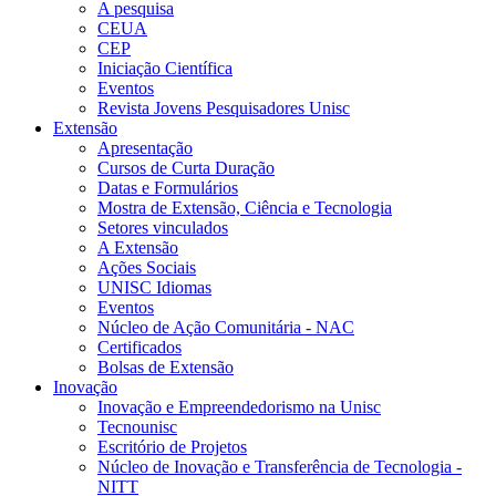
A pesquisa
CEUA
CEP
Iniciação Científica
Eventos
Revista Jovens Pesquisadores Unisc
Extensão
Apresentação
Cursos de Curta Duração
Datas e Formulários
Mostra de Extensão, Ciência e Tecnologia
Setores vinculados
A Extensão
Ações Sociais
UNISC Idiomas
Eventos
Núcleo de Ação Comunitária - NAC
Certificados
Bolsas de Extensão
Inovação
Inovação e Empreendedorismo na Unisc
Tecnounisc
Escritório de Projetos
Núcleo de Inovação e Transferência de Tecnologia -
NITT