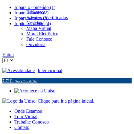
Ir para o conteúdo (1)
Biblioteca
Ir para o menu (2)
Eventos / Certificados
Ir para a busca (3)
Notícias
Ir para o rodapé (4)
Mapa Virtual
Mural Eletrônico
Fale Conosco
Ouvidoria
Entrar
Acessibilidade
Internacional
7.7°C
Santa Cruz do Sul
Onde Estamos
Tour Virtual
Trabalhe Conosco
Contato