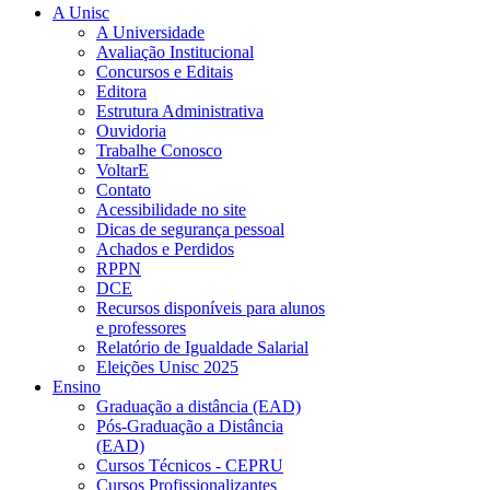
A Unisc
A Universidade
Avaliação Institucional
Concursos e Editais
Editora
Estrutura Administrativa
Ouvidoria
Trabalhe Conosco
VoltarE
Contato
Acessibilidade no site
Dicas de segurança pessoal
Achados e Perdidos
RPPN
DCE
Recursos disponíveis para alunos
e professores
Relatório de Igualdade Salarial
Eleições Unisc 2025
Ensino
Graduação a distância (EAD)
Pós-Graduação a Distância
(EAD)
Cursos Técnicos - CEPRU
Cursos Profissionalizantes