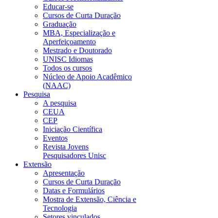
Educar-se
Cursos de Curta Duração
Graduação
MBA, Especialização e
Aperfeiçoamento
Mestrado e Doutorado
UNISC Idiomas
Todos os cursos
Núcleo de Apoio Acadêmico
(NAAC)
Pesquisa
A pesquisa
CEUA
CEP
Iniciação Científica
Eventos
Revista Jovens
Pesquisadores Unisc
Extensão
Apresentação
Cursos de Curta Duração
Datas e Formulários
Mostra de Extensão, Ciência e
Tecnologia
Setores vinculados