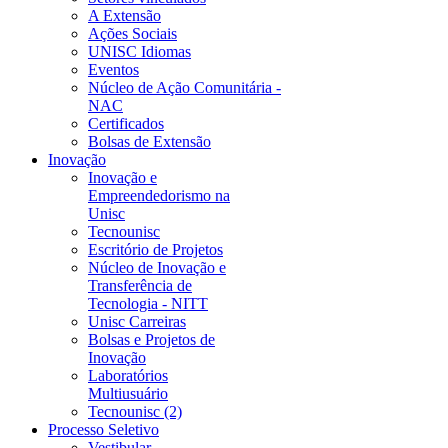
A Extensão
Ações Sociais
UNISC Idiomas
Eventos
Núcleo de Ação Comunitária -
NAC
Certificados
Bolsas de Extensão
Inovação
Inovação e
Empreendedorismo na
Unisc
Tecnounisc
Escritório de Projetos
Núcleo de Inovação e
Transferência de
Tecnologia - NITT
Unisc Carreiras
Bolsas e Projetos de
Inovação
Laboratórios
Multiusuário
Tecnounisc (2)
Processo Seletivo
Vestibular