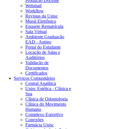
Produção Docente
Webmail
Workflow
Revistas da Unisc
Mural Eletrônico
Enquete Rematrícula
Sala Virtual
Ambiente Graduação
EAD - Antigo
Portal do Estudante
Locação de Salas e
Auditórios
Validação de
Documentos
Certificados
Serviços Comunitários
Central Analítica
Unisc Estética - Clínica e
Spa
Clínica de Odontologia
Clínica do Movimento
Humano
Complexo Esportivo
Conexões
Farmácia Unisc