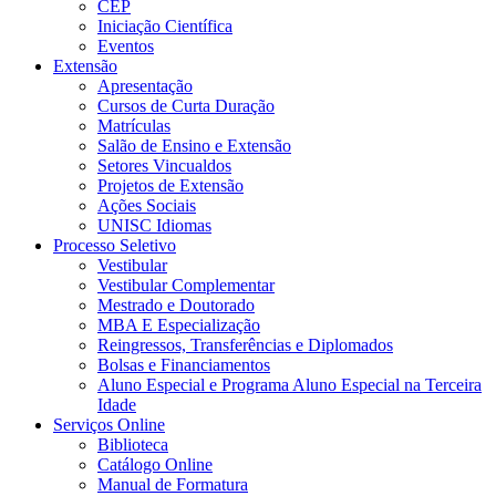
CEP
Iniciação Científica
Eventos
Extensão
Apresentação
Cursos de Curta Duração
Matrículas
Salão de Ensino e Extensão
Setores Vincualdos
Projetos de Extensão
Ações Sociais
UNISC Idiomas
Processo Seletivo
Vestibular
Vestibular Complementar
Mestrado e Doutorado
MBA E Especialização
Reingressos, Transferências e Diplomados
Bolsas e Financiamentos
Aluno Especial e Programa Aluno Especial na Terceira
Idade
Serviços Online
Biblioteca
Catálogo Online
Manual de Formatura