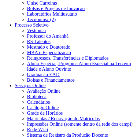
Unisc Carreiras
Bolsas e Projetos de Inovação
Laboratórios Multiusuário
Tecnounisc (2)
Processo Seletivo
Vestibular
Professor do Amanhã
RS Talentos
Mestrado e Doutorado
MBA e Especialização
Reingressos, Transferências e Diplomados
Aluno Especial, Programa Aluno Especial na Terceira
Idade e Aluno Ouvinte
Graduação EAD
Bolsas e Financiamentos
Serviços Online
Avaliação Online
Biblioteca
Calendários
Catálogo Online
Grade de Horários
Matriculas / Renovação de Matriculas
Impressões Online (somente dentro da rede dos campi)
Rede Wi-fi
Sistema de Registro da Produção Docente