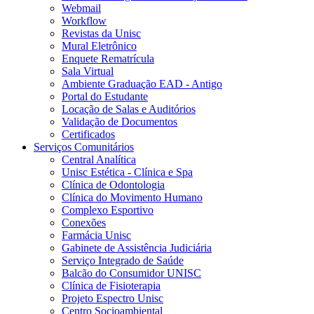
Webmail
Workflow
Revistas da Unisc
Mural Eletrônico
Enquete Rematrícula
Sala Virtual
Ambiente Graduação EAD - Antigo
Portal do Estudante
Locação de Salas e Auditórios
Validação de Documentos
Certificados
Serviços Comunitários
Central Analítica
Unisc Estética - Clínica e Spa
Clínica de Odontologia
Clínica do Movimento Humano
Complexo Esportivo
Conexões
Farmácia Unisc
Gabinete de Assistência Judiciária
Serviço Integrado de Saúde
Balcão do Consumidor UNISC
Clínica de Fisioterapia
Projeto Espectro Unisc
Centro Socioambiental