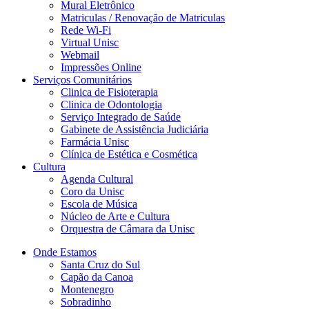
Mural Eletrônico
Matriculas / Renovação de Matriculas
Rede Wi-Fi
Virtual Unisc
Webmail
Impressões Online
Serviços Comunitários
Clinica de Fisioterapia
Clinica de Odontologia
Serviço Integrado de Saúde
Gabinete de Assistência Judiciária
Farmácia Unisc
Clínica de Estética e Cosmética
Cultura
Agenda Cultural
Coro da Unisc
Escola de Música
Núcleo de Arte e Cultura
Orquestra de Câmara da Unisc
Onde Estamos
Santa Cruz do Sul
Capão da Canoa
Montenegro
Sobradinho