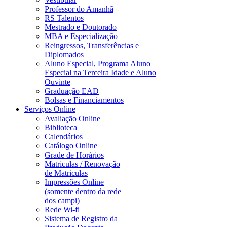
Professor do Amanhã
RS Talentos
Mestrado e Doutorado
MBA e Especialização
Reingressos, Transferências e
Diplomados
Aluno Especial, Programa Aluno
Especial na Terceira Idade e Aluno
Ouvinte
Graduação EAD
Bolsas e Financiamentos
Serviços Online
Avaliação Online
Biblioteca
Calendários
Catálogo Online
Grade de Horários
Matriculas / Renovação
de Matriculas
Impressões Online
(somente dentro da rede
dos campi)
Rede Wi-fi
Sistema de Registro da