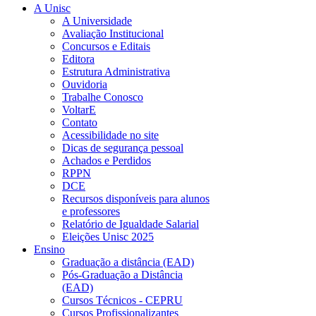
A Unisc
A Universidade
Avaliação Institucional
Concursos e Editais
Editora
Estrutura Administrativa
Ouvidoria
Trabalhe Conosco
VoltarE
Contato
Acessibilidade no site
Dicas de segurança pessoal
Achados e Perdidos
RPPN
DCE
Recursos disponíveis para alunos
e professores
Relatório de Igualdade Salarial
Eleições Unisc 2025
Ensino
Graduação a distância (EAD)
Pós-Graduação a Distância
(EAD)
Cursos Técnicos - CEPRU
Cursos Profissionalizantes