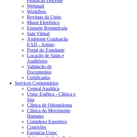
Produção Docente
Webmail
Workflow
Revistas da Unisc
Mural Eletrônico
Enquete Rematrícula
Sala Virtual
Ambiente Graduação
EAD - Antigo
Portal do Estudante
Locação de Salas e
Auditórios
Validação de
Documentos
Certificados
Serviços Comunitários
Central Analítica
Unisc Estética - Clínica e
Spa
Clínica de Odontologia
Clínica do Movimento
Humano
Complexo Esportivo
Conexões
Farmácia Unisc