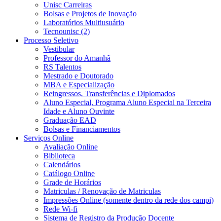
Unisc Carreiras
Bolsas e Projetos de Inovação
Laboratórios Multiusuário
Tecnounisc (2)
Processo Seletivo
Vestibular
Professor do Amanhã
RS Talentos
Mestrado e Doutorado
MBA e Especialização
Reingressos, Transferências e Diplomados
Aluno Especial, Programa Aluno Especial na Terceira
Idade e Aluno Ouvinte
Graduação EAD
Bolsas e Financiamentos
Serviços Online
Avaliação Online
Biblioteca
Calendários
Catálogo Online
Grade de Horários
Matriculas / Renovação de Matriculas
Impressões Online (somente dentro da rede dos campi)
Rede Wi-fi
Sistema de Registro da Produção Docente