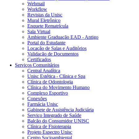
Webmail
Workflow
Revistas da Unisc
Mural Eletrônico
Enquete Rematrícula
Sala Virtual
Ambiente Graduação EAD - Antigo
Portal do Estudante
Locação de Salas e Auditórios
Validação de Documentos
Certificados
Serviços Comunitários
Central Analítica
Unisc Estética - Clínica e Spa
Clínica de Odontologia
Clínica do Movimento Humano
Complexo Esportivo
Conexões
Farmácia Unisc
Gabinete de Assistência Judiciária
Serviço Integrado de Saúde
Balcão do Consumidor UNISC
Clínica de Fisioterapia
Projeto Espectro Unisc
Centro Socioambiental