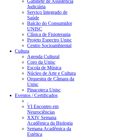
Gabinete de Assistência
Judiciária
Serviço Integrado de
Saúde
Balcão do Consumidor
UNISC
Clínica de Fisioterapia
Projeto Espectro Unisc
Centro Socioambiental
Cultura
Agenda Cultural
Coro da Unisc
Escola de Música
Núcleo de Arte e Cultura
Orquestra de Câmara da
Unisc
Pinacoteca Unisc
Eventos / Certificados
VI Encontro em
Neurociências
XXIV Semana
Acadêmica da Biologia
Semana Acadêmica da
Estética