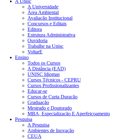
A Unisc
A Universidade
Área Ambiental
Avaliação Institucional
Concursos e Editais
Editora
Estrutura Administrativa
Ouvidoria
Trabalhe na Unisc
VoltarE
Ensino
Todos os Cursos
A Distância (EAD)
UNISC Idiomas
Cursos Técnicos - CEPRU
Cursos Profissionalizantes
Educar-se
Cursos de Curta Duração
Graduação
Mestrado e Doutorado
MBA, Especialização E Aperfeiçoamento
Pesquisa
A Pesquisa
Ambientes de Inovação
CEUA