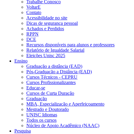
Trabalhe Conosco
VoltarE
Contato
Acessibilidade no site
Dicas de segurança pessoal
Achados e Perdidos
RPPN
DCE
Recursos disponíveis para alunos e professores
Relatório de Igualdade Salarial
Eleições Unisc 2025
Ensino
Graduação a distância (EAD)
Pós-Graduação a Distância (EAD)
Cursos Técnicos - CEPRU
Cursos Profissionalizantes
Educar-se
Cursos de Curta Duração
Graduação
MBA, Especialização e Aperfeiçoamento
Mestrado e Doutorado
UNISC Idiomas
Todos os cursos
Núcleo de Apoio Acadêmico (NAAC)
Pesquisa