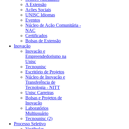
A Extensão
Ações Sociais
UNISC Idiomas
Eventos
Núcleo de Ação Comunitária -
NAC
Certificados
Bolsas de Extensão
Inovação
Inovação e
Empreendedorismo na
Unisc
Tecnounisc
Escritório de Projetos
Núcleo de Inovação e
Transferência de
Tecnologia - NITT
Unisc Carreiras
Bolsas e Projetos de
Inovação
Laboratórios
Multiusuário
Tecnounisc (2)
Processo Seletivo
Vestibular