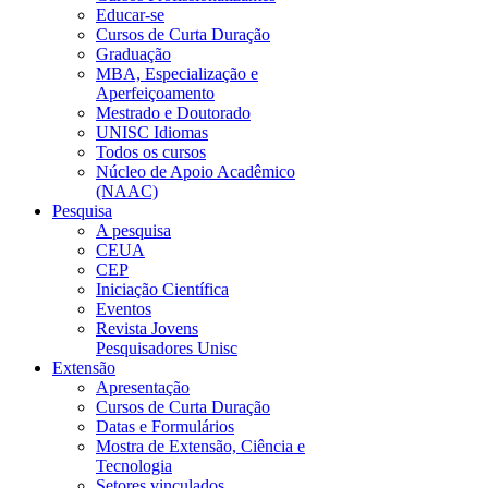
Educar-se
Cursos de Curta Duração
Graduação
MBA, Especialização e
Aperfeiçoamento
Mestrado e Doutorado
UNISC Idiomas
Todos os cursos
Núcleo de Apoio Acadêmico
(NAAC)
Pesquisa
A pesquisa
CEUA
CEP
Iniciação Científica
Eventos
Revista Jovens
Pesquisadores Unisc
Extensão
Apresentação
Cursos de Curta Duração
Datas e Formulários
Mostra de Extensão, Ciência e
Tecnologia
Setores vinculados