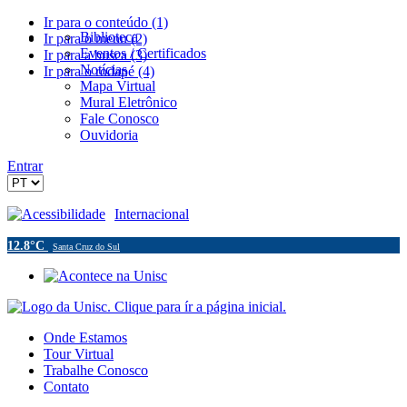
Ir para o conteúdo (1)
Biblioteca
Ir para o menu (2)
Eventos / Certificados
Ir para a busca (3)
Notícias
Ir para o rodapé (4)
Mapa Virtual
Mural Eletrônico
Fale Conosco
Ouvidoria
Entrar
Acessibilidade
Internacional
12.8°C
Santa Cruz do Sul
Onde Estamos
Tour Virtual
Trabalhe Conosco
Contato