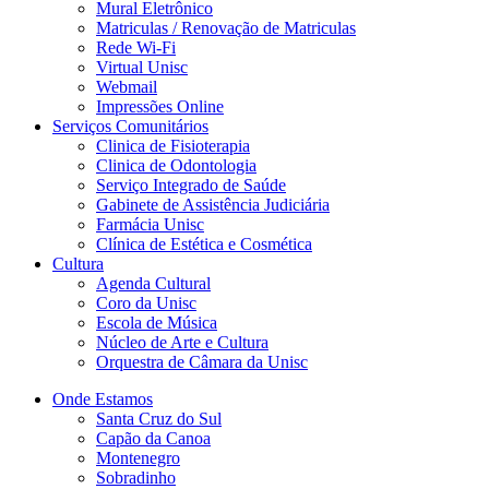
Mural Eletrônico
Matriculas / Renovação de Matriculas
Rede Wi-Fi
Virtual Unisc
Webmail
Impressões Online
Serviços Comunitários
Clinica de Fisioterapia
Clinica de Odontologia
Serviço Integrado de Saúde
Gabinete de Assistência Judiciária
Farmácia Unisc
Clínica de Estética e Cosmética
Cultura
Agenda Cultural
Coro da Unisc
Escola de Música
Núcleo de Arte e Cultura
Orquestra de Câmara da Unisc
Onde Estamos
Santa Cruz do Sul
Capão da Canoa
Montenegro
Sobradinho