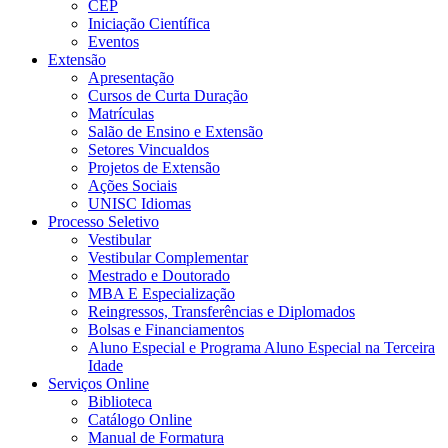
CEP
Iniciação Científica
Eventos
Extensão
Apresentação
Cursos de Curta Duração
Matrículas
Salão de Ensino e Extensão
Setores Vincualdos
Projetos de Extensão
Ações Sociais
UNISC Idiomas
Processo Seletivo
Vestibular
Vestibular Complementar
Mestrado e Doutorado
MBA E Especialização
Reingressos, Transferências e Diplomados
Bolsas e Financiamentos
Aluno Especial e Programa Aluno Especial na Terceira
Idade
Serviços Online
Biblioteca
Catálogo Online
Manual de Formatura