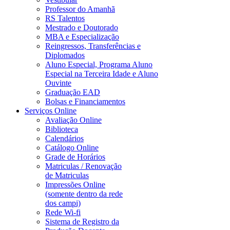
Professor do Amanhã
RS Talentos
Mestrado e Doutorado
MBA e Especialização
Reingressos, Transferências e
Diplomados
Aluno Especial, Programa Aluno
Especial na Terceira Idade e Aluno
Ouvinte
Graduação EAD
Bolsas e Financiamentos
Serviços Online
Avaliação Online
Biblioteca
Calendários
Catálogo Online
Grade de Horários
Matriculas / Renovação
de Matriculas
Impressões Online
(somente dentro da rede
dos campi)
Rede Wi-fi
Sistema de Registro da