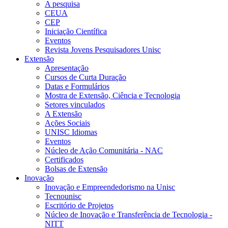
A pesquisa
CEUA
CEP
Iniciação Científica
Eventos
Revista Jovens Pesquisadores Unisc
Extensão
Apresentação
Cursos de Curta Duração
Datas e Formulários
Mostra de Extensão, Ciência e Tecnologia
Setores vinculados
A Extensão
Ações Sociais
UNISC Idiomas
Eventos
Núcleo de Ação Comunitária - NAC
Certificados
Bolsas de Extensão
Inovação
Inovação e Empreendedorismo na Unisc
Tecnounisc
Escritório de Projetos
Núcleo de Inovação e Transferência de Tecnologia -
NITT