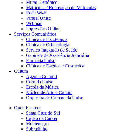
Mural Eletrônico
Matriculas / Renovação de Matriculas
Rede Wi-Fi
Virtual Unisc
Webmail
Impressões Online
Serviços Comunitários
Clinica de Fisioterapia
Clinica de Odontologia
Serviço Integrado de Saúde
Gabinete de Assistência Judiciária
Farmácia Unisc
Clínica de Estética e Cosmética
Cultura
Agenda Cultural
Coro da Unisc
Escola de Música
Núcleo de Arte e Cultura
Orquestra de Câmara da Unisc
Onde Estamos
Santa Cruz do Sul
Capão da Canoa
Montenegro
Sobradinho