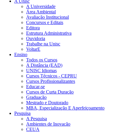
A Unisc
A Universidade
Área Ambiental
Avaliação Institucional
Concursos e Editais
Editora
Estrutura Administrativa
Ouvidoria
Trabalhe na Unisc
VoltarE
Ensino
Todos os Cursos
A Distância (EAD)
UNISC Idiomas
Cursos Técnicos - CEPRU
Cursos Profissionalizantes
Educar-se
Cursos de Curta Duração
Graduação
Mestrado e Doutorado
MBA, Especialização E Aperfeiçoamento
Pesquisa
A Pesquisa
Ambientes de Inovação
CEUA