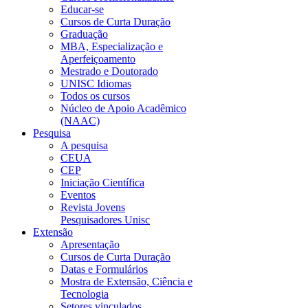
Educar-se
Cursos de Curta Duração
Graduação
MBA, Especialização e
Aperfeiçoamento
Mestrado e Doutorado
UNISC Idiomas
Todos os cursos
Núcleo de Apoio Acadêmico
(NAAC)
Pesquisa
A pesquisa
CEUA
CEP
Iniciação Científica
Eventos
Revista Jovens
Pesquisadores Unisc
Extensão
Apresentação
Cursos de Curta Duração
Datas e Formulários
Mostra de Extensão, Ciência e
Tecnologia
Setores vinculados