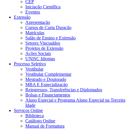
CEP
Iniciação Científica
Eventos
Extensão
Apresentação
Cursos de Curta Duração
Matrículas
Salão de Ensino e Extensão
Setores Vincualdos
Projetos de Extensão
Ações Sociais
UNISC Idiomas
Processo Seletivo
Vestibular
Vestibular Complementar
Mestrado e Doutorado
MBA E Especialização
Reingressos, Transferências e Diplomados
Bolsas e Financiamentos
Aluno Especial e Programa Aluno Especial na Terceira
Idade
Serviços Online
Biblioteca
Catálogo Online
Manual de Formatura