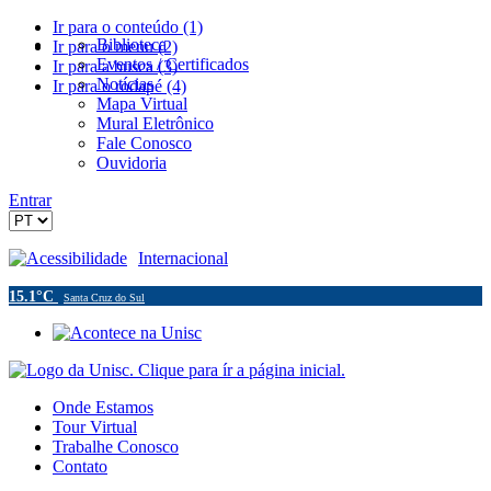
Ir para o conteúdo (1)
Biblioteca
Ir para o menu (2)
Eventos / Certificados
Ir para a busca (3)
Notícias
Ir para o rodapé (4)
Mapa Virtual
Mural Eletrônico
Fale Conosco
Ouvidoria
Entrar
Acessibilidade
Internacional
15.1°C
Santa Cruz do Sul
Onde Estamos
Tour Virtual
Trabalhe Conosco
Contato