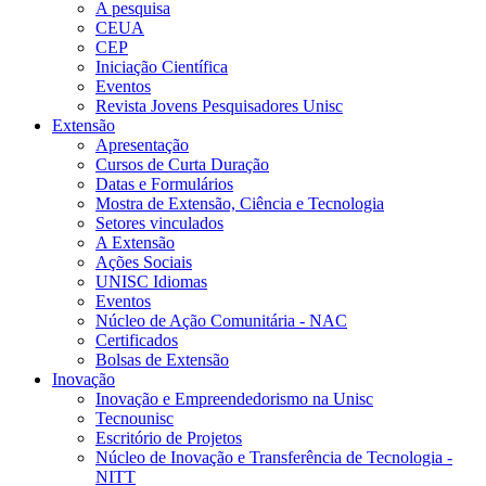
A pesquisa
CEUA
CEP
Iniciação Científica
Eventos
Revista Jovens Pesquisadores Unisc
Extensão
Apresentação
Cursos de Curta Duração
Datas e Formulários
Mostra de Extensão, Ciência e Tecnologia
Setores vinculados
A Extensão
Ações Sociais
UNISC Idiomas
Eventos
Núcleo de Ação Comunitária - NAC
Certificados
Bolsas de Extensão
Inovação
Inovação e Empreendedorismo na Unisc
Tecnounisc
Escritório de Projetos
Núcleo de Inovação e Transferência de Tecnologia -
NITT