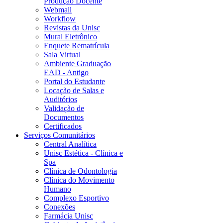
Produção Docente
Webmail
Workflow
Revistas da Unisc
Mural Eletrônico
Enquete Rematrícula
Sala Virtual
Ambiente Graduação
EAD - Antigo
Portal do Estudante
Locação de Salas e
Auditórios
Validação de
Documentos
Certificados
Serviços Comunitários
Central Analítica
Unisc Estética - Clínica e
Spa
Clínica de Odontologia
Clínica do Movimento
Humano
Complexo Esportivo
Conexões
Farmácia Unisc