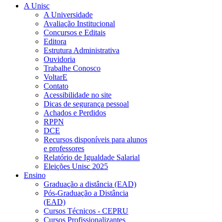
A Unisc
A Universidade
Avaliação Institucional
Concursos e Editais
Editora
Estrutura Administrativa
Ouvidoria
Trabalhe Conosco
VoltarE
Contato
Acessibilidade no site
Dicas de segurança pessoal
Achados e Perdidos
RPPN
DCE
Recursos disponíveis para alunos
e professores
Relatório de Igualdade Salarial
Eleições Unisc 2025
Ensino
Graduação a distância (EAD)
Pós-Graduação a Distância
(EAD)
Cursos Técnicos - CEPRU
Cursos Profissionalizantes