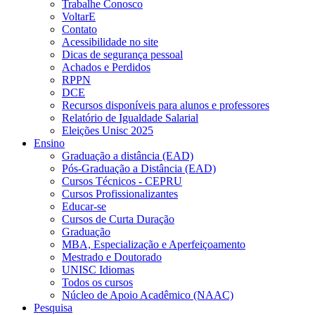
Trabalhe Conosco
VoltarE
Contato
Acessibilidade no site
Dicas de segurança pessoal
Achados e Perdidos
RPPN
DCE
Recursos disponíveis para alunos e professores
Relatório de Igualdade Salarial
Eleições Unisc 2025
Ensino
Graduação a distância (EAD)
Pós-Graduação a Distância (EAD)
Cursos Técnicos - CEPRU
Cursos Profissionalizantes
Educar-se
Cursos de Curta Duração
Graduação
MBA, Especialização e Aperfeiçoamento
Mestrado e Doutorado
UNISC Idiomas
Todos os cursos
Núcleo de Apoio Acadêmico (NAAC)
Pesquisa