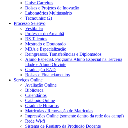
Unisc Carreiras
Bolsas e Projetos de Inovação
Laboratórios Multiusuário
Tecnounisc (2)
Processo Seletivo
Vestibular
Professor do Amanhã
RS Talentos
Mestrado e Doutorado
MBA e Especialização
Reingressos, Transferências e Diplomados
Aluno Especial, Programa Aluno Especial na Terceira
Idade e Aluno Ouvinte
Graduação EAD
Bolsas e Financiamentos
Serviços Online
Avaliação Online
Biblioteca
Calendários
Catálogo Online
Grade de Horários
Matriculas / Renovação de Matriculas
Impressões Online (somente dentro da rede dos campi)
Rede Wi-fi
Sistema de Registro da Produção Docente