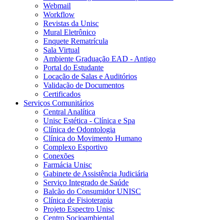
Webmail
Workflow
Revistas da Unisc
Mural Eletrônico
Enquete Rematrícula
Sala Virtual
Ambiente Graduação EAD - Antigo
Portal do Estudante
Locação de Salas e Auditórios
Validação de Documentos
Certificados
Serviços Comunitários
Central Analítica
Unisc Estética - Clínica e Spa
Clínica de Odontologia
Clínica do Movimento Humano
Complexo Esportivo
Conexões
Farmácia Unisc
Gabinete de Assistência Judiciária
Serviço Integrado de Saúde
Balcão do Consumidor UNISC
Clínica de Fisioterapia
Projeto Espectro Unisc
Centro Socioambiental