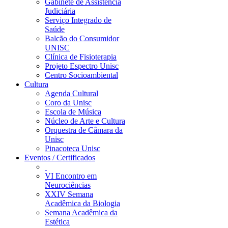
Gabinete de Assistência
Judiciária
Serviço Integrado de
Saúde
Balcão do Consumidor
UNISC
Clínica de Fisioterapia
Projeto Espectro Unisc
Centro Socioambiental
Cultura
Agenda Cultural
Coro da Unisc
Escola de Música
Núcleo de Arte e Cultura
Orquestra de Câmara da
Unisc
Pinacoteca Unisc
Eventos / Certificados
VI Encontro em
Neurociências
XXIV Semana
Acadêmica da Biologia
Semana Acadêmica da
Estética