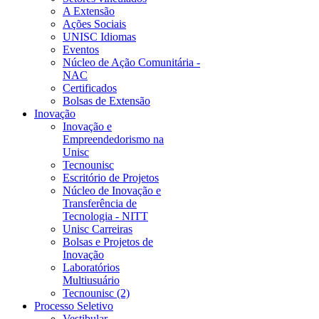
A Extensão
Ações Sociais
UNISC Idiomas
Eventos
Núcleo de Ação Comunitária -
NAC
Certificados
Bolsas de Extensão
Inovação
Inovação e
Empreendedorismo na
Unisc
Tecnounisc
Escritório de Projetos
Núcleo de Inovação e
Transferência de
Tecnologia - NITT
Unisc Carreiras
Bolsas e Projetos de
Inovação
Laboratórios
Multiusuário
Tecnounisc (2)
Processo Seletivo
Vestibular