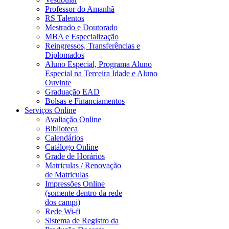
Professor do Amanhã
RS Talentos
Mestrado e Doutorado
MBA e Especialização
Reingressos, Transferências e
Diplomados
Aluno Especial, Programa Aluno
Especial na Terceira Idade e Aluno
Ouvinte
Graduação EAD
Bolsas e Financiamentos
Serviços Online
Avaliação Online
Biblioteca
Calendários
Catálogo Online
Grade de Horários
Matriculas / Renovação
de Matriculas
Impressões Online
(somente dentro da rede
dos campi)
Rede Wi-fi
Sistema de Registro da