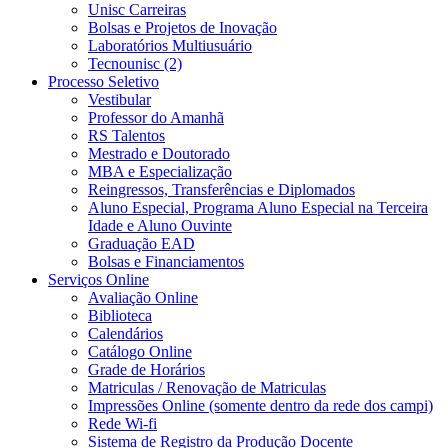
Unisc Carreiras
Bolsas e Projetos de Inovação
Laboratórios Multiusuário
Tecnounisc (2)
Processo Seletivo
Vestibular
Professor do Amanhã
RS Talentos
Mestrado e Doutorado
MBA e Especialização
Reingressos, Transferências e Diplomados
Aluno Especial, Programa Aluno Especial na Terceira
Idade e Aluno Ouvinte
Graduação EAD
Bolsas e Financiamentos
Serviços Online
Avaliação Online
Biblioteca
Calendários
Catálogo Online
Grade de Horários
Matriculas / Renovação de Matriculas
Impressões Online (somente dentro da rede dos campi)
Rede Wi-fi
Sistema de Registro da Produção Docente