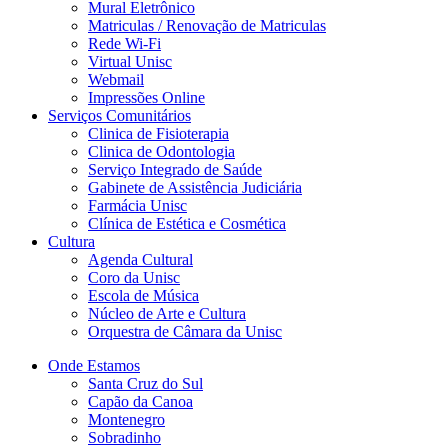
Mural Eletrônico
Matriculas / Renovação de Matriculas
Rede Wi-Fi
Virtual Unisc
Webmail
Impressões Online
Serviços Comunitários
Clinica de Fisioterapia
Clinica de Odontologia
Serviço Integrado de Saúde
Gabinete de Assistência Judiciária
Farmácia Unisc
Clínica de Estética e Cosmética
Cultura
Agenda Cultural
Coro da Unisc
Escola de Música
Núcleo de Arte e Cultura
Orquestra de Câmara da Unisc
Onde Estamos
Santa Cruz do Sul
Capão da Canoa
Montenegro
Sobradinho