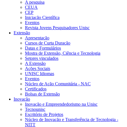
A pesquisa
CEUA
CEP
Iniciação Científica
Eventos
Revista Jovens Pesquisadores Unisc
Extensão
Apresentação
Cursos de Curta Duração
Datas e Formulários
Mostra de Extensão, Ciência e Tecnologia
Setores vinculados
A Extensão
Ações Sociais
UNISC Idiomas
Eventos
Núcleo de Ação Comunitária - NAC
Certificados
Bolsas de Extensão
Inovação
Inovação e Empreendedorismo na Unisc
Tecnounisc
Escritório de Projetos
Núcleo de Inovação e Transferência de Tecnologia -
NITT