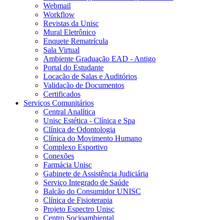
Webmail
Workflow
Revistas da Unisc
Mural Eletrônico
Enquete Rematrícula
Sala Virtual
Ambiente Graduação EAD - Antigo
Portal do Estudante
Locação de Salas e Auditórios
Validação de Documentos
Certificados
Serviços Comunitários
Central Analítica
Unisc Estética - Clínica e Spa
Clínica de Odontologia
Clínica do Movimento Humano
Complexo Esportivo
Conexões
Farmácia Unisc
Gabinete de Assistência Judiciária
Serviço Integrado de Saúde
Balcão do Consumidor UNISC
Clínica de Fisioterapia
Projeto Espectro Unisc
Centro Socioambiental