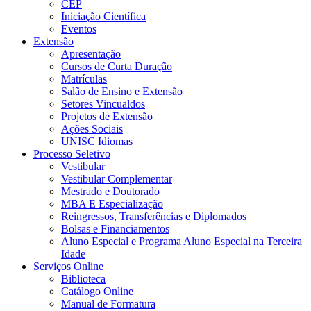
CEP
Iniciação Científica
Eventos
Extensão
Apresentação
Cursos de Curta Duração
Matrículas
Salão de Ensino e Extensão
Setores Vincualdos
Projetos de Extensão
Ações Sociais
UNISC Idiomas
Processo Seletivo
Vestibular
Vestibular Complementar
Mestrado e Doutorado
MBA E Especialização
Reingressos, Transferências e Diplomados
Bolsas e Financiamentos
Aluno Especial e Programa Aluno Especial na Terceira
Idade
Serviços Online
Biblioteca
Catálogo Online
Manual de Formatura