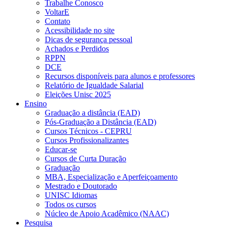
Trabalhe Conosco
VoltarE
Contato
Acessibilidade no site
Dicas de segurança pessoal
Achados e Perdidos
RPPN
DCE
Recursos disponíveis para alunos e professores
Relatório de Igualdade Salarial
Eleições Unisc 2025
Ensino
Graduação a distância (EAD)
Pós-Graduação a Distância (EAD)
Cursos Técnicos - CEPRU
Cursos Profissionalizantes
Educar-se
Cursos de Curta Duração
Graduação
MBA, Especialização e Aperfeiçoamento
Mestrado e Doutorado
UNISC Idiomas
Todos os cursos
Núcleo de Apoio Acadêmico (NAAC)
Pesquisa