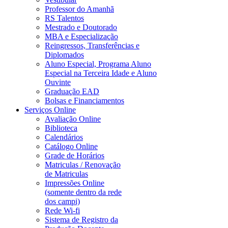
Professor do Amanhã
RS Talentos
Mestrado e Doutorado
MBA e Especialização
Reingressos, Transferências e
Diplomados
Aluno Especial, Programa Aluno
Especial na Terceira Idade e Aluno
Ouvinte
Graduação EAD
Bolsas e Financiamentos
Serviços Online
Avaliação Online
Biblioteca
Calendários
Catálogo Online
Grade de Horários
Matriculas / Renovação
de Matriculas
Impressões Online
(somente dentro da rede
dos campi)
Rede Wi-fi
Sistema de Registro da