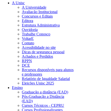
A Unisc
A Universidade
Avaliação Institucional
Concursos e Editais
Editora
Estrutura Administrativa
Ouvidoria
Trabalhe Conosco
VoltarE
Contato
Acessibilidade no site
Dicas de segurança pessoal
Achados e Perdidos
RPPN
DCE
Recursos disponíveis para alunos
e professores
Relatório de Igualdade Salarial
Eleições Unisc 2025
Ensino
Graduação a distância (EAD)
Pós-Graduação a Distância
(EAD)
Cursos Técnicos - CEPRU
Cursos Profissionalizantes