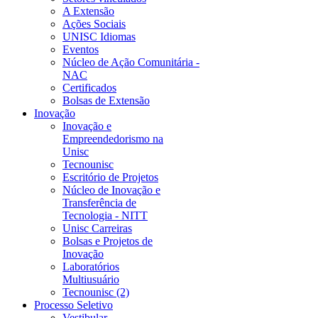
A Extensão
Ações Sociais
UNISC Idiomas
Eventos
Núcleo de Ação Comunitária -
NAC
Certificados
Bolsas de Extensão
Inovação
Inovação e
Empreendedorismo na
Unisc
Tecnounisc
Escritório de Projetos
Núcleo de Inovação e
Transferência de
Tecnologia - NITT
Unisc Carreiras
Bolsas e Projetos de
Inovação
Laboratórios
Multiusuário
Tecnounisc (2)
Processo Seletivo
Vestibular