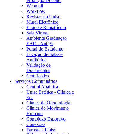
Produção Docente
Webmail
Workflow
Revistas da Unisc
Mural Eletrônico
Enquete Rematrícula
Sala Virtual
Ambiente Graduação
EAD - Antigo
Portal do Estudante
Locação de Salas e
Auditórios
Validação de
Documentos
Certificados
Serviços Comunitários
Central Analítica
Unisc Estética - Clínica e
Spa
Clínica de Odontologia
Clínica do Movimento
Humano
Complexo Esportivo
Conexões
Farmácia Unisc