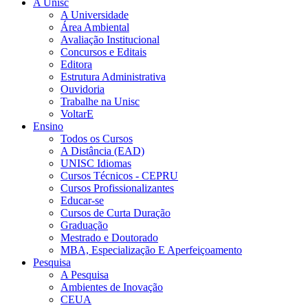
A Unisc
A Universidade
Área Ambiental
Avaliação Institucional
Concursos e Editais
Editora
Estrutura Administrativa
Ouvidoria
Trabalhe na Unisc
VoltarE
Ensino
Todos os Cursos
A Distância (EAD)
UNISC Idiomas
Cursos Técnicos - CEPRU
Cursos Profissionalizantes
Educar-se
Cursos de Curta Duração
Graduação
Mestrado e Doutorado
MBA, Especialização E Aperfeiçoamento
Pesquisa
A Pesquisa
Ambientes de Inovação
CEUA