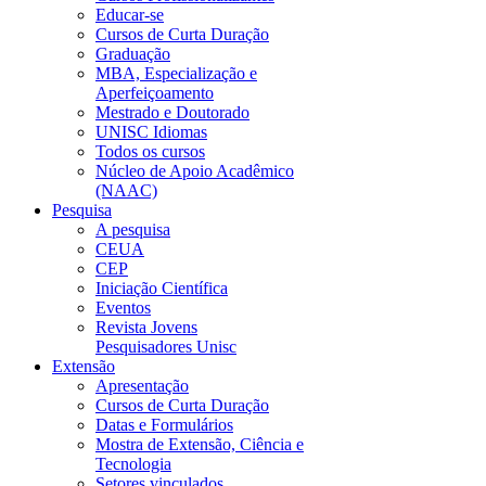
Educar-se
Cursos de Curta Duração
Graduação
MBA, Especialização e
Aperfeiçoamento
Mestrado e Doutorado
UNISC Idiomas
Todos os cursos
Núcleo de Apoio Acadêmico
(NAAC)
Pesquisa
A pesquisa
CEUA
CEP
Iniciação Científica
Eventos
Revista Jovens
Pesquisadores Unisc
Extensão
Apresentação
Cursos de Curta Duração
Datas e Formulários
Mostra de Extensão, Ciência e
Tecnologia
Setores vinculados