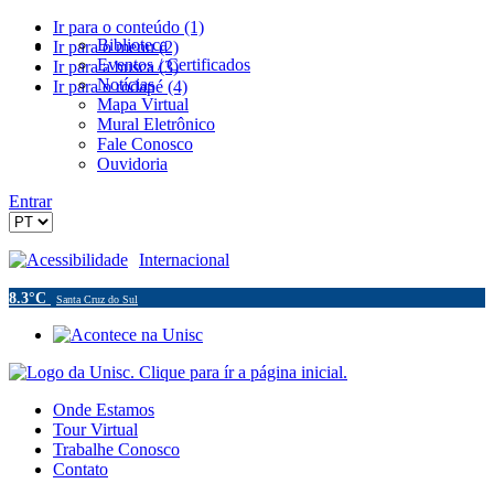
Ir para o conteúdo (1)
Biblioteca
Ir para o menu (2)
Eventos / Certificados
Ir para a busca (3)
Notícias
Ir para o rodapé (4)
Mapa Virtual
Mural Eletrônico
Fale Conosco
Ouvidoria
Entrar
Acessibilidade
Internacional
8.3°C
Santa Cruz do Sul
Onde Estamos
Tour Virtual
Trabalhe Conosco
Contato