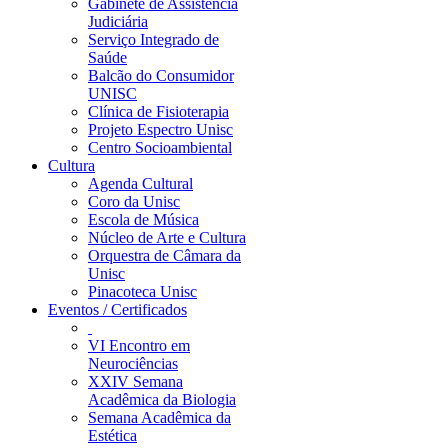
Gabinete de Assistência
Judiciária
Serviço Integrado de
Saúde
Balcão do Consumidor
UNISC
Clínica de Fisioterapia
Projeto Espectro Unisc
Centro Socioambiental
Cultura
Agenda Cultural
Coro da Unisc
Escola de Música
Núcleo de Arte e Cultura
Orquestra de Câmara da
Unisc
Pinacoteca Unisc
Eventos / Certificados
VI Encontro em
Neurociências
XXIV Semana
Acadêmica da Biologia
Semana Acadêmica da
Estética