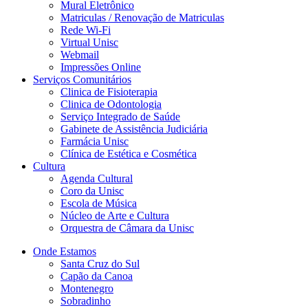
Mural Eletrônico
Matriculas / Renovação de Matriculas
Rede Wi-Fi
Virtual Unisc
Webmail
Impressões Online
Serviços Comunitários
Clinica de Fisioterapia
Clinica de Odontologia
Serviço Integrado de Saúde
Gabinete de Assistência Judiciária
Farmácia Unisc
Clínica de Estética e Cosmética
Cultura
Agenda Cultural
Coro da Unisc
Escola de Música
Núcleo de Arte e Cultura
Orquestra de Câmara da Unisc
Onde Estamos
Santa Cruz do Sul
Capão da Canoa
Montenegro
Sobradinho