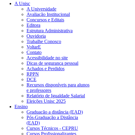
A Unisc
A Universidade
Avaliação Institucional
Concursos e Editais
Editora
Estrutura Administrativa
Ouvidoria
Trabalhe Conosco
VoltarE
Contato
Acessibilidade no site
Dicas de segurança pessoal
Achados e Perdidos
RPPN
DCE
Recursos disponíveis para alunos
e professores
Relatório de Igualdade Salarial
Eleições Unisc 2025
Ensino
Graduação a distância (EAD)
Pós-Graduação a Distância
(EAD)
Cursos Técnicos - CEPRU
Cursos Profissionalizantes