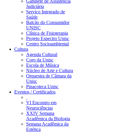
Gabinete de Assistência
Judiciária
Serviço Integrado de
Saúde
Balcão do Consumidor
UNISC
Clínica de Fisioterapia
Projeto Espectro Unisc
Centro Socioambiental
Cultura
Agenda Cultural
Coro da Unisc
Escola de Música
Núcleo de Arte e Cultura
Orquestra de Câmara da
Unisc
Pinacoteca Unisc
Eventos / Certificados
VI Encontro em
Neurociências
XXIV Semana
Acadêmica da Biologia
Semana Acadêmica da
Estética