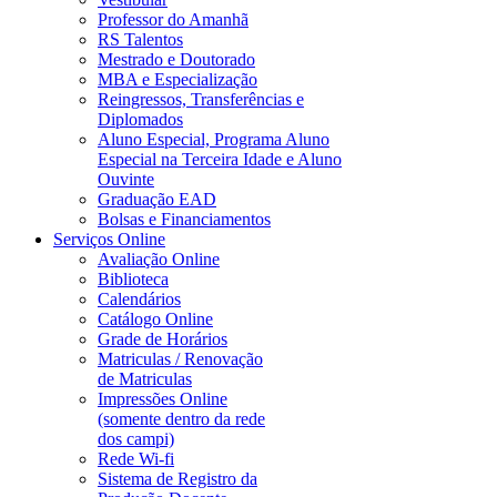
Professor do Amanhã
RS Talentos
Mestrado e Doutorado
MBA e Especialização
Reingressos, Transferências e
Diplomados
Aluno Especial, Programa Aluno
Especial na Terceira Idade e Aluno
Ouvinte
Graduação EAD
Bolsas e Financiamentos
Serviços Online
Avaliação Online
Biblioteca
Calendários
Catálogo Online
Grade de Horários
Matriculas / Renovação
de Matriculas
Impressões Online
(somente dentro da rede
dos campi)
Rede Wi-fi
Sistema de Registro da