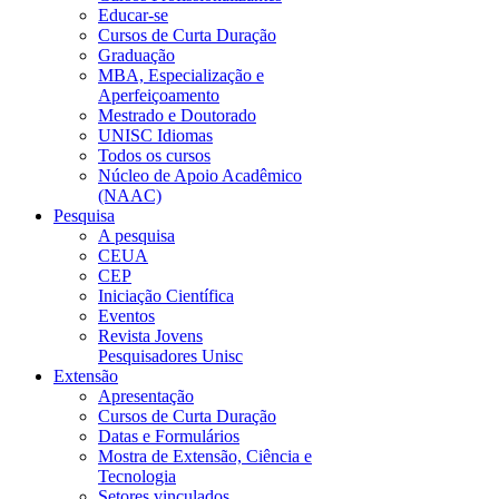
Educar-se
Cursos de Curta Duração
Graduação
MBA, Especialização e
Aperfeiçoamento
Mestrado e Doutorado
UNISC Idiomas
Todos os cursos
Núcleo de Apoio Acadêmico
(NAAC)
Pesquisa
A pesquisa
CEUA
CEP
Iniciação Científica
Eventos
Revista Jovens
Pesquisadores Unisc
Extensão
Apresentação
Cursos de Curta Duração
Datas e Formulários
Mostra de Extensão, Ciência e
Tecnologia
Setores vinculados