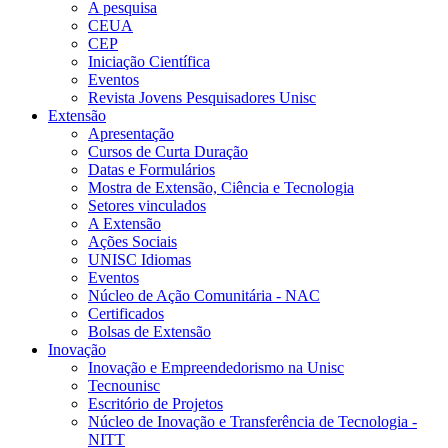
A pesquisa
CEUA
CEP
Iniciação Científica
Eventos
Revista Jovens Pesquisadores Unisc
Extensão
Apresentação
Cursos de Curta Duração
Datas e Formulários
Mostra de Extensão, Ciência e Tecnologia
Setores vinculados
A Extensão
Ações Sociais
UNISC Idiomas
Eventos
Núcleo de Ação Comunitária - NAC
Certificados
Bolsas de Extensão
Inovação
Inovação e Empreendedorismo na Unisc
Tecnounisc
Escritório de Projetos
Núcleo de Inovação e Transferência de Tecnologia -
NITT