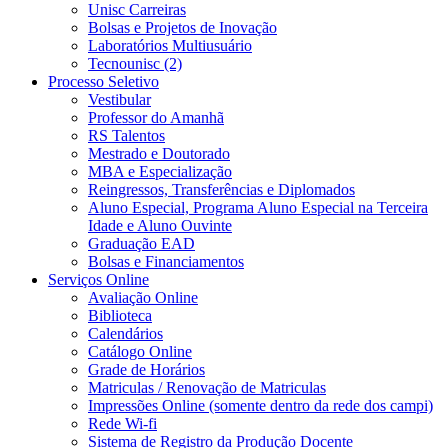
Unisc Carreiras
Bolsas e Projetos de Inovação
Laboratórios Multiusuário
Tecnounisc (2)
Processo Seletivo
Vestibular
Professor do Amanhã
RS Talentos
Mestrado e Doutorado
MBA e Especialização
Reingressos, Transferências e Diplomados
Aluno Especial, Programa Aluno Especial na Terceira
Idade e Aluno Ouvinte
Graduação EAD
Bolsas e Financiamentos
Serviços Online
Avaliação Online
Biblioteca
Calendários
Catálogo Online
Grade de Horários
Matriculas / Renovação de Matriculas
Impressões Online (somente dentro da rede dos campi)
Rede Wi-fi
Sistema de Registro da Produção Docente