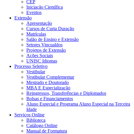
CEP
Iniciação Científica
Eventos
Extensão
Apresentação
Cursos de Curta Duração
Matrículas
Salão de Ensino e Extensão
Setores Vincualdos
Projetos de Extensão
Ações Sociais
UNISC Idiomas
Processo Seletivo
Vestibular
Vestibular Complementar
Mestrado e Doutorado
MBA E Especialização
Reingressos, Transferências e Diplomados
Bolsas e Financiamentos
Aluno Especial e Programa Aluno Especial na Terceira
Idade
Serviços Online
Biblioteca
Catálogo Online
Manual de Formatura