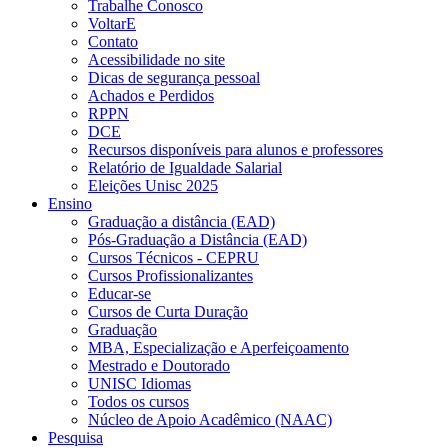
Trabalhe Conosco
VoltarE
Contato
Acessibilidade no site
Dicas de segurança pessoal
Achados e Perdidos
RPPN
DCE
Recursos disponíveis para alunos e professores
Relatório de Igualdade Salarial
Eleições Unisc 2025
Ensino
Graduação a distância (EAD)
Pós-Graduação a Distância (EAD)
Cursos Técnicos - CEPRU
Cursos Profissionalizantes
Educar-se
Cursos de Curta Duração
Graduação
MBA, Especialização e Aperfeiçoamento
Mestrado e Doutorado
UNISC Idiomas
Todos os cursos
Núcleo de Apoio Acadêmico (NAAC)
Pesquisa