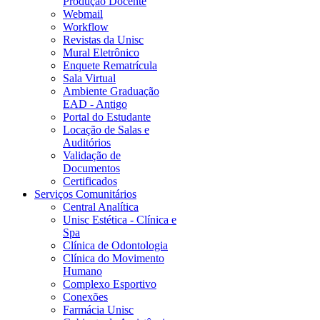
Produção Docente
Webmail
Workflow
Revistas da Unisc
Mural Eletrônico
Enquete Rematrícula
Sala Virtual
Ambiente Graduação
EAD - Antigo
Portal do Estudante
Locação de Salas e
Auditórios
Validação de
Documentos
Certificados
Serviços Comunitários
Central Analítica
Unisc Estética - Clínica e
Spa
Clínica de Odontologia
Clínica do Movimento
Humano
Complexo Esportivo
Conexões
Farmácia Unisc