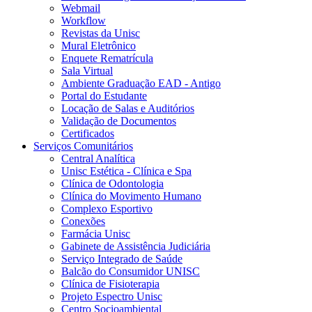
Webmail
Workflow
Revistas da Unisc
Mural Eletrônico
Enquete Rematrícula
Sala Virtual
Ambiente Graduação EAD - Antigo
Portal do Estudante
Locação de Salas e Auditórios
Validação de Documentos
Certificados
Serviços Comunitários
Central Analítica
Unisc Estética - Clínica e Spa
Clínica de Odontologia
Clínica do Movimento Humano
Complexo Esportivo
Conexões
Farmácia Unisc
Gabinete de Assistência Judiciária
Serviço Integrado de Saúde
Balcão do Consumidor UNISC
Clínica de Fisioterapia
Projeto Espectro Unisc
Centro Socioambiental