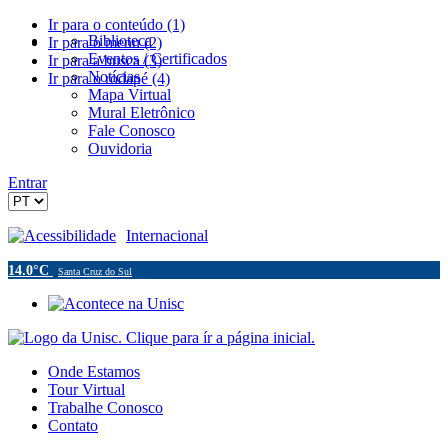
Ir para o conteúdo (1)
Biblioteca
Ir para o menu (2)
Eventos / Certificados
Ir para a busca (3)
Notícias
Ir para o rodapé (4)
Mapa Virtual
Mural Eletrônico
Fale Conosco
Ouvidoria
Entrar
Acessibilidade
Internacional
14.0°C
Santa Cruz do Sul
Onde Estamos
Tour Virtual
Trabalhe Conosco
Contato