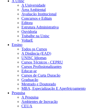
A Unisc
A Universidade
Área Ambiental
Avaliação Institucional
Concursos e Editais
Editora
Estrutura Administrativa
Ouvidoria
Trabalhe na Unisc
VoltarE
Ensino
Todos os Cursos
A Distância (EAD)
UNISC Idiomas
Cursos Técnicos - CEPRU
Cursos Profissionalizantes
Educar-se
Cursos de Curta Duração
Graduação
Mestrado e Doutorado
MBA, Especialização E Aperfeiçoamento
Pesquisa
A Pesquisa
Ambientes de Inovação
CEUA