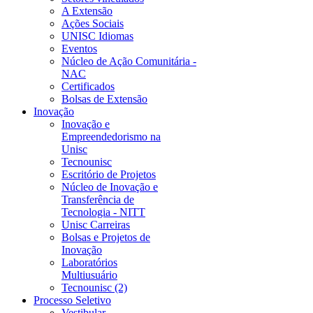
A Extensão
Ações Sociais
UNISC Idiomas
Eventos
Núcleo de Ação Comunitária -
NAC
Certificados
Bolsas de Extensão
Inovação
Inovação e
Empreendedorismo na
Unisc
Tecnounisc
Escritório de Projetos
Núcleo de Inovação e
Transferência de
Tecnologia - NITT
Unisc Carreiras
Bolsas e Projetos de
Inovação
Laboratórios
Multiusuário
Tecnounisc (2)
Processo Seletivo
Vestibular