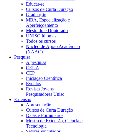
Educar-se
Cursos de Curta Duração
Graduação
MBA, Especialização e
Aperfeiçoamento
Mestrado e Doutorado
UNISC Idiomas
Todos os cursos
Núcleo de Apoio Acadêmico
(NAAC)
Pesquisa
A pesquisa
CEUA
CEP
Iniciação Científica
Eventos
Revista Jovens
Pesquisadores Unisc
Extensão
Apresentação
Cursos de Curta Duração
Datas e Formulários
Mostra de Extensão, Ciência e
Tecnologia
Setores vinculados