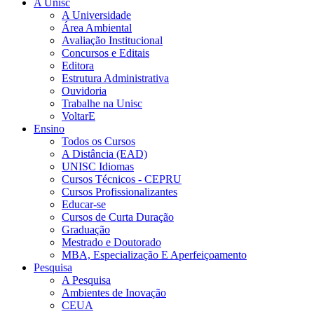
A Unisc
A Universidade
Área Ambiental
Avaliação Institucional
Concursos e Editais
Editora
Estrutura Administrativa
Ouvidoria
Trabalhe na Unisc
VoltarE
Ensino
Todos os Cursos
A Distância (EAD)
UNISC Idiomas
Cursos Técnicos - CEPRU
Cursos Profissionalizantes
Educar-se
Cursos de Curta Duração
Graduação
Mestrado e Doutorado
MBA, Especialização E Aperfeiçoamento
Pesquisa
A Pesquisa
Ambientes de Inovação
CEUA