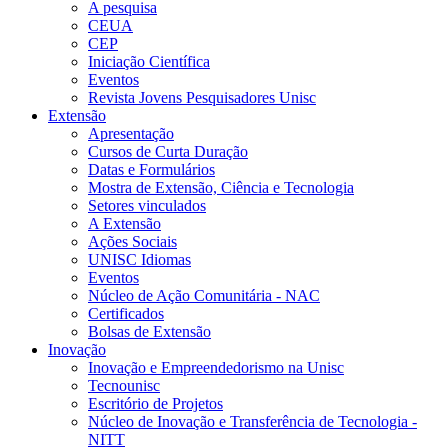
A pesquisa
CEUA
CEP
Iniciação Científica
Eventos
Revista Jovens Pesquisadores Unisc
Extensão
Apresentação
Cursos de Curta Duração
Datas e Formulários
Mostra de Extensão, Ciência e Tecnologia
Setores vinculados
A Extensão
Ações Sociais
UNISC Idiomas
Eventos
Núcleo de Ação Comunitária - NAC
Certificados
Bolsas de Extensão
Inovação
Inovação e Empreendedorismo na Unisc
Tecnounisc
Escritório de Projetos
Núcleo de Inovação e Transferência de Tecnologia -
NITT