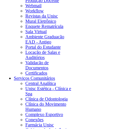
Produção Docente
Webmail
Workflow
Revistas da Unisc
Mural Eletrônico
Enquete Rematrícula
Sala Virtual
Ambiente Graduação
EAD - Antigo
Portal do Estudante
Locação de Salas e
Auditórios
Validação de
Documentos
Certificados
Serviços Comunitários
Central Analítica
Unisc Estética - Clínica e
Spa
Clínica de Odontologia
Clínica do Movimento
Humano
Complexo Esportivo
Conexões
Farmácia Unisc