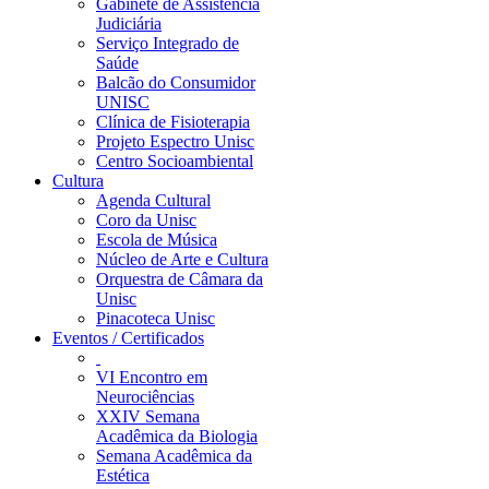
Gabinete de Assistência
Judiciária
Serviço Integrado de
Saúde
Balcão do Consumidor
UNISC
Clínica de Fisioterapia
Projeto Espectro Unisc
Centro Socioambiental
Cultura
Agenda Cultural
Coro da Unisc
Escola de Música
Núcleo de Arte e Cultura
Orquestra de Câmara da
Unisc
Pinacoteca Unisc
Eventos / Certificados
VI Encontro em
Neurociências
XXIV Semana
Acadêmica da Biologia
Semana Acadêmica da
Estética