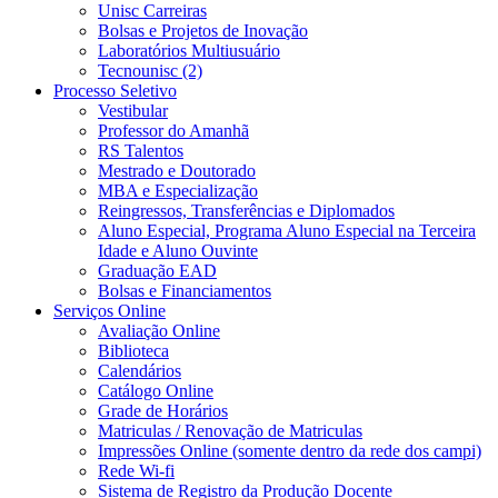
Unisc Carreiras
Bolsas e Projetos de Inovação
Laboratórios Multiusuário
Tecnounisc (2)
Processo Seletivo
Vestibular
Professor do Amanhã
RS Talentos
Mestrado e Doutorado
MBA e Especialização
Reingressos, Transferências e Diplomados
Aluno Especial, Programa Aluno Especial na Terceira
Idade e Aluno Ouvinte
Graduação EAD
Bolsas e Financiamentos
Serviços Online
Avaliação Online
Biblioteca
Calendários
Catálogo Online
Grade de Horários
Matriculas / Renovação de Matriculas
Impressões Online (somente dentro da rede dos campi)
Rede Wi-fi
Sistema de Registro da Produção Docente