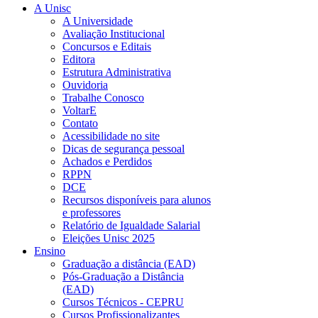
A Unisc
A Universidade
Avaliação Institucional
Concursos e Editais
Editora
Estrutura Administrativa
Ouvidoria
Trabalhe Conosco
VoltarE
Contato
Acessibilidade no site
Dicas de segurança pessoal
Achados e Perdidos
RPPN
DCE
Recursos disponíveis para alunos
e professores
Relatório de Igualdade Salarial
Eleições Unisc 2025
Ensino
Graduação a distância (EAD)
Pós-Graduação a Distância
(EAD)
Cursos Técnicos - CEPRU
Cursos Profissionalizantes