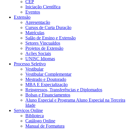
CEP
Iniciação Científica
Eventos
Extensão
Apresentação
Cursos de Curta Duração
Matrículas
Salão de Ensino e Extensão
Setores Vincualdos
Projetos de Extensão
Ações Sociais
UNISC Idiomas
Processo Seletivo
Vestibular
Vestibular Complementar
Mestrado e Doutorado
MBA E Especialização
Reingressos, Transferências e Diplomados
Bolsas e Financiamentos
Aluno Especial e Programa Aluno Especial na Terceira
Idade
Serviços Online
Biblioteca
Catálogo Online
Manual de Formatura