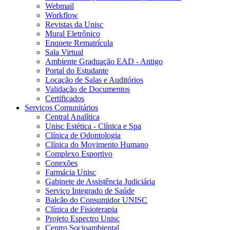
Webmail
Workflow
Revistas da Unisc
Mural Eletrônico
Enquete Rematrícula
Sala Virtual
Ambiente Graduação EAD - Antigo
Portal do Estudante
Locação de Salas e Auditórios
Validação de Documentos
Certificados
Serviços Comunitários
Central Analítica
Unisc Estética - Clínica e Spa
Clínica de Odontologia
Clínica do Movimento Humano
Complexo Esportivo
Conexões
Farmácia Unisc
Gabinete de Assistência Judiciária
Serviço Integrado de Saúde
Balcão do Consumidor UNISC
Clínica de Fisioterapia
Projeto Espectro Unisc
Centro Socioambiental