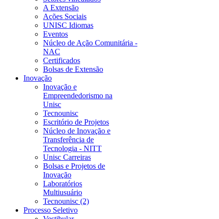
A Extensão
Ações Sociais
UNISC Idiomas
Eventos
Núcleo de Ação Comunitária -
NAC
Certificados
Bolsas de Extensão
Inovação
Inovação e
Empreendedorismo na
Unisc
Tecnounisc
Escritório de Projetos
Núcleo de Inovação e
Transferência de
Tecnologia - NITT
Unisc Carreiras
Bolsas e Projetos de
Inovação
Laboratórios
Multiusuário
Tecnounisc (2)
Processo Seletivo
Vestibular