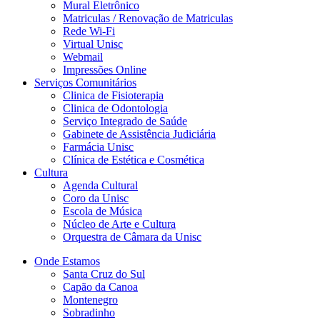
Mural Eletrônico
Matriculas / Renovação de Matriculas
Rede Wi-Fi
Virtual Unisc
Webmail
Impressões Online
Serviços Comunitários
Clinica de Fisioterapia
Clinica de Odontologia
Serviço Integrado de Saúde
Gabinete de Assistência Judiciária
Farmácia Unisc
Clínica de Estética e Cosmética
Cultura
Agenda Cultural
Coro da Unisc
Escola de Música
Núcleo de Arte e Cultura
Orquestra de Câmara da Unisc
Onde Estamos
Santa Cruz do Sul
Capão da Canoa
Montenegro
Sobradinho