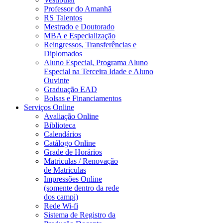
Professor do Amanhã
RS Talentos
Mestrado e Doutorado
MBA e Especialização
Reingressos, Transferências e
Diplomados
Aluno Especial, Programa Aluno
Especial na Terceira Idade e Aluno
Ouvinte
Graduação EAD
Bolsas e Financiamentos
Serviços Online
Avaliação Online
Biblioteca
Calendários
Catálogo Online
Grade de Horários
Matriculas / Renovação
de Matriculas
Impressões Online
(somente dentro da rede
dos campi)
Rede Wi-fi
Sistema de Registro da