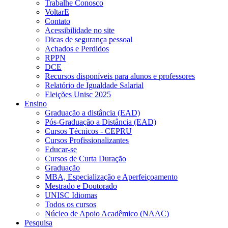
Trabalhe Conosco
VoltarE
Contato
Acessibilidade no site
Dicas de segurança pessoal
Achados e Perdidos
RPPN
DCE
Recursos disponíveis para alunos e professores
Relatório de Igualdade Salarial
Eleições Unisc 2025
Ensino
Graduação a distância (EAD)
Pós-Graduação a Distância (EAD)
Cursos Técnicos - CEPRU
Cursos Profissionalizantes
Educar-se
Cursos de Curta Duração
Graduação
MBA, Especialização e Aperfeiçoamento
Mestrado e Doutorado
UNISC Idiomas
Todos os cursos
Núcleo de Apoio Acadêmico (NAAC)
Pesquisa