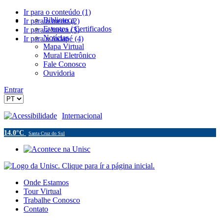
Ir para o conteúdo (1)
Biblioteca
Ir para o menu (2)
Eventos / Certificados
Ir para a busca (3)
Notícias
Ir para o rodapé (4)
Mapa Virtual
Mural Eletrônico
Fale Conosco
Ouvidoria
Entrar
Acessibilidade
Internacional
14.0°C
Santa Cruz do Sul
Onde Estamos
Tour Virtual
Trabalhe Conosco
Contato