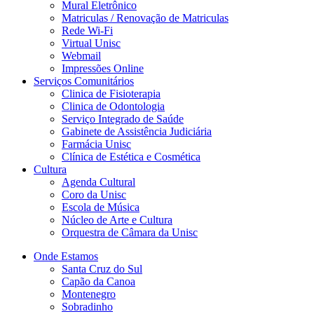
Mural Eletrônico
Matriculas / Renovação de Matriculas
Rede Wi-Fi
Virtual Unisc
Webmail
Impressões Online
Serviços Comunitários
Clinica de Fisioterapia
Clinica de Odontologia
Serviço Integrado de Saúde
Gabinete de Assistência Judiciária
Farmácia Unisc
Clínica de Estética e Cosmética
Cultura
Agenda Cultural
Coro da Unisc
Escola de Música
Núcleo de Arte e Cultura
Orquestra de Câmara da Unisc
Onde Estamos
Santa Cruz do Sul
Capão da Canoa
Montenegro
Sobradinho