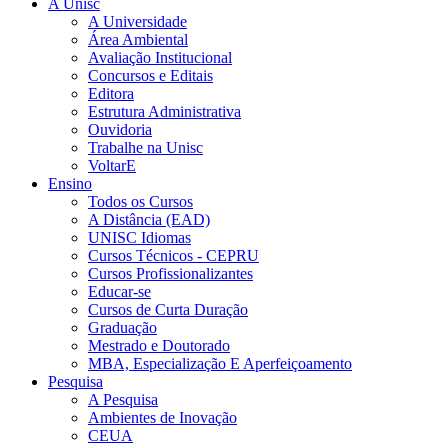
A Unisc
A Universidade
Área Ambiental
Avaliação Institucional
Concursos e Editais
Editora
Estrutura Administrativa
Ouvidoria
Trabalhe na Unisc
VoltarE
Ensino
Todos os Cursos
A Distância (EAD)
UNISC Idiomas
Cursos Técnicos - CEPRU
Cursos Profissionalizantes
Educar-se
Cursos de Curta Duração
Graduação
Mestrado e Doutorado
MBA, Especialização E Aperfeiçoamento
Pesquisa
A Pesquisa
Ambientes de Inovação
CEUA