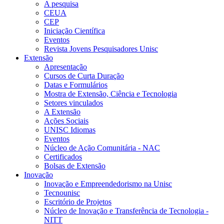
A pesquisa
CEUA
CEP
Iniciação Científica
Eventos
Revista Jovens Pesquisadores Unisc
Extensão
Apresentação
Cursos de Curta Duração
Datas e Formulários
Mostra de Extensão, Ciência e Tecnologia
Setores vinculados
A Extensão
Ações Sociais
UNISC Idiomas
Eventos
Núcleo de Ação Comunitária - NAC
Certificados
Bolsas de Extensão
Inovação
Inovação e Empreendedorismo na Unisc
Tecnounisc
Escritório de Projetos
Núcleo de Inovação e Transferência de Tecnologia -
NITT