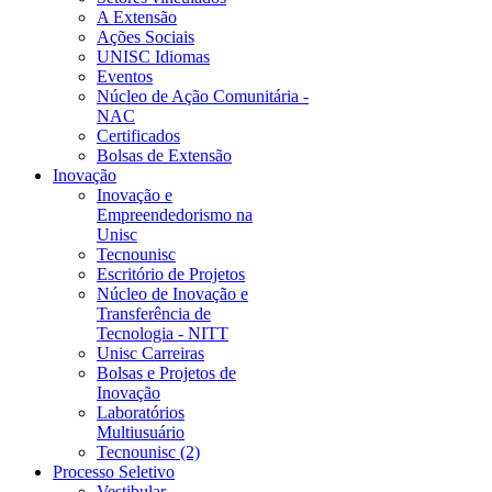
A Extensão
Ações Sociais
UNISC Idiomas
Eventos
Núcleo de Ação Comunitária -
NAC
Certificados
Bolsas de Extensão
Inovação
Inovação e
Empreendedorismo na
Unisc
Tecnounisc
Escritório de Projetos
Núcleo de Inovação e
Transferência de
Tecnologia - NITT
Unisc Carreiras
Bolsas e Projetos de
Inovação
Laboratórios
Multiusuário
Tecnounisc (2)
Processo Seletivo
Vestibular