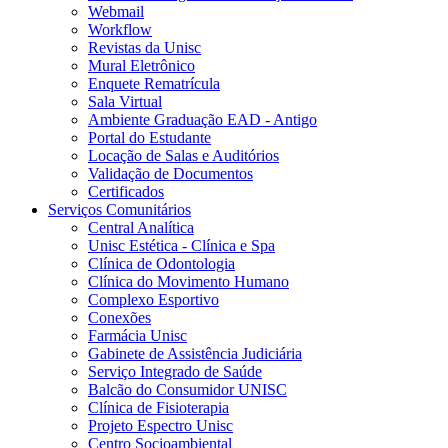
Webmail
Workflow
Revistas da Unisc
Mural Eletrônico
Enquete Rematrícula
Sala Virtual
Ambiente Graduação EAD - Antigo
Portal do Estudante
Locação de Salas e Auditórios
Validação de Documentos
Certificados
Serviços Comunitários
Central Analítica
Unisc Estética - Clínica e Spa
Clínica de Odontologia
Clínica do Movimento Humano
Complexo Esportivo
Conexões
Farmácia Unisc
Gabinete de Assistência Judiciária
Serviço Integrado de Saúde
Balcão do Consumidor UNISC
Clínica de Fisioterapia
Projeto Espectro Unisc
Centro Socioambiental