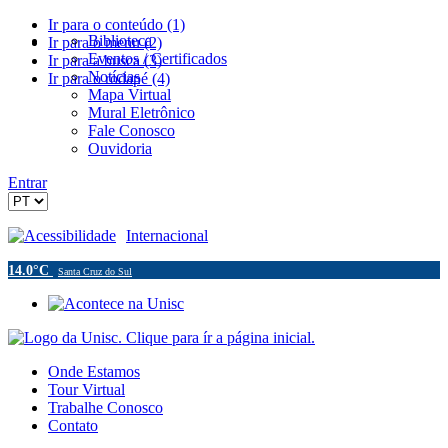
Ir para o conteúdo (1)
Biblioteca
Ir para o menu (2)
Eventos / Certificados
Ir para a busca (3)
Notícias
Ir para o rodapé (4)
Mapa Virtual
Mural Eletrônico
Fale Conosco
Ouvidoria
Entrar
Acessibilidade
Internacional
14.0°C
Santa Cruz do Sul
Onde Estamos
Tour Virtual
Trabalhe Conosco
Contato