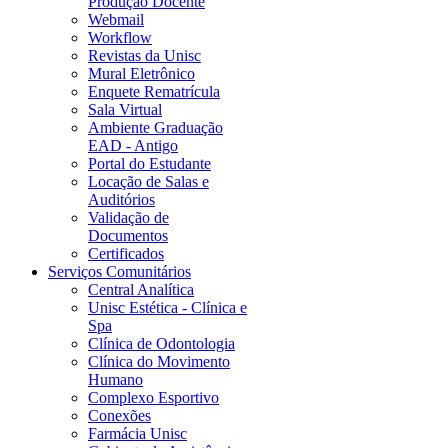
Produção Docente
Webmail
Workflow
Revistas da Unisc
Mural Eletrônico
Enquete Rematrícula
Sala Virtual
Ambiente Graduação
EAD - Antigo
Portal do Estudante
Locação de Salas e
Auditórios
Validação de
Documentos
Certificados
Serviços Comunitários
Central Analítica
Unisc Estética - Clínica e
Spa
Clínica de Odontologia
Clínica do Movimento
Humano
Complexo Esportivo
Conexões
Farmácia Unisc