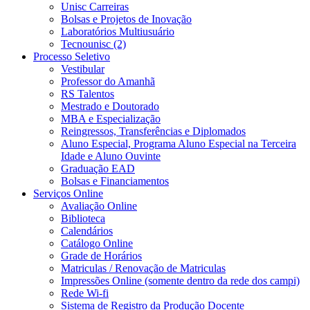
Unisc Carreiras
Bolsas e Projetos de Inovação
Laboratórios Multiusuário
Tecnounisc (2)
Processo Seletivo
Vestibular
Professor do Amanhã
RS Talentos
Mestrado e Doutorado
MBA e Especialização
Reingressos, Transferências e Diplomados
Aluno Especial, Programa Aluno Especial na Terceira
Idade e Aluno Ouvinte
Graduação EAD
Bolsas e Financiamentos
Serviços Online
Avaliação Online
Biblioteca
Calendários
Catálogo Online
Grade de Horários
Matriculas / Renovação de Matriculas
Impressões Online (somente dentro da rede dos campi)
Rede Wi-fi
Sistema de Registro da Produção Docente