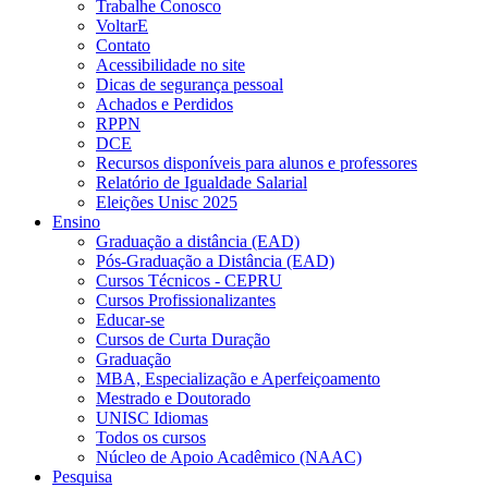
Trabalhe Conosco
VoltarE
Contato
Acessibilidade no site
Dicas de segurança pessoal
Achados e Perdidos
RPPN
DCE
Recursos disponíveis para alunos e professores
Relatório de Igualdade Salarial
Eleições Unisc 2025
Ensino
Graduação a distância (EAD)
Pós-Graduação a Distância (EAD)
Cursos Técnicos - CEPRU
Cursos Profissionalizantes
Educar-se
Cursos de Curta Duração
Graduação
MBA, Especialização e Aperfeiçoamento
Mestrado e Doutorado
UNISC Idiomas
Todos os cursos
Núcleo de Apoio Acadêmico (NAAC)
Pesquisa