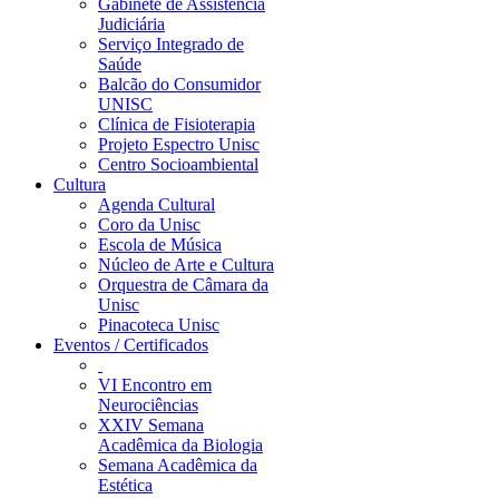
Gabinete de Assistência
Judiciária
Serviço Integrado de
Saúde
Balcão do Consumidor
UNISC
Clínica de Fisioterapia
Projeto Espectro Unisc
Centro Socioambiental
Cultura
Agenda Cultural
Coro da Unisc
Escola de Música
Núcleo de Arte e Cultura
Orquestra de Câmara da
Unisc
Pinacoteca Unisc
Eventos / Certificados
VI Encontro em
Neurociências
XXIV Semana
Acadêmica da Biologia
Semana Acadêmica da
Estética