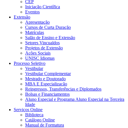
CEP
Iniciação Científica
Eventos
Extensão
Apresentação
Cursos de Curta Duração
Matrículas
Salão de Ensino e Extensão
Setores Vincualdos
Projetos de Extensão
Ações Sociais
UNISC Idiomas
Processo Seletivo
Vestibular
Vestibular Complementar
Mestrado e Doutorado
MBA E Especialização
Reingressos, Transferências e Diplomados
Bolsas e Financiamentos
Aluno Especial e Programa Aluno Especial na Terceira
Idade
Serviços Online
Biblioteca
Catálogo Online
Manual de Formatura