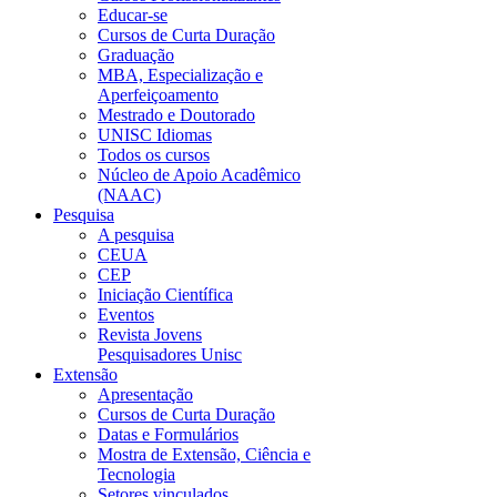
Educar-se
Cursos de Curta Duração
Graduação
MBA, Especialização e
Aperfeiçoamento
Mestrado e Doutorado
UNISC Idiomas
Todos os cursos
Núcleo de Apoio Acadêmico
(NAAC)
Pesquisa
A pesquisa
CEUA
CEP
Iniciação Científica
Eventos
Revista Jovens
Pesquisadores Unisc
Extensão
Apresentação
Cursos de Curta Duração
Datas e Formulários
Mostra de Extensão, Ciência e
Tecnologia
Setores vinculados