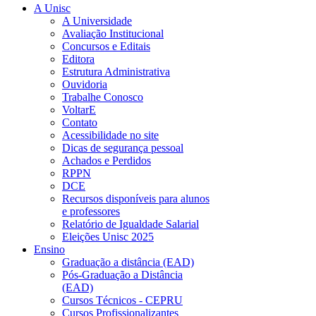
A Unisc
A Universidade
Avaliação Institucional
Concursos e Editais
Editora
Estrutura Administrativa
Ouvidoria
Trabalhe Conosco
VoltarE
Contato
Acessibilidade no site
Dicas de segurança pessoal
Achados e Perdidos
RPPN
DCE
Recursos disponíveis para alunos
e professores
Relatório de Igualdade Salarial
Eleições Unisc 2025
Ensino
Graduação a distância (EAD)
Pós-Graduação a Distância
(EAD)
Cursos Técnicos - CEPRU
Cursos Profissionalizantes