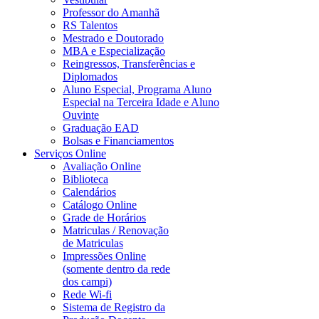
Professor do Amanhã
RS Talentos
Mestrado e Doutorado
MBA e Especialização
Reingressos, Transferências e
Diplomados
Aluno Especial, Programa Aluno
Especial na Terceira Idade e Aluno
Ouvinte
Graduação EAD
Bolsas e Financiamentos
Serviços Online
Avaliação Online
Biblioteca
Calendários
Catálogo Online
Grade de Horários
Matriculas / Renovação
de Matriculas
Impressões Online
(somente dentro da rede
dos campi)
Rede Wi-fi
Sistema de Registro da