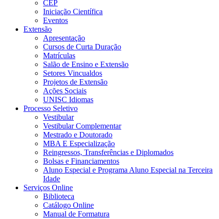
CEP
Iniciação Científica
Eventos
Extensão
Apresentação
Cursos de Curta Duração
Matrículas
Salão de Ensino e Extensão
Setores Vincualdos
Projetos de Extensão
Ações Sociais
UNISC Idiomas
Processo Seletivo
Vestibular
Vestibular Complementar
Mestrado e Doutorado
MBA E Especialização
Reingressos, Transferências e Diplomados
Bolsas e Financiamentos
Aluno Especial e Programa Aluno Especial na Terceira
Idade
Serviços Online
Biblioteca
Catálogo Online
Manual de Formatura