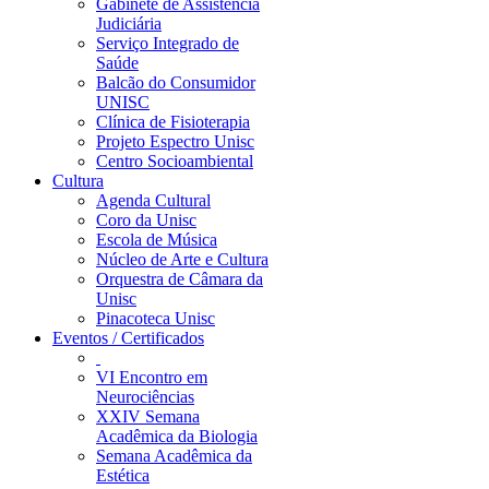
Gabinete de Assistência
Judiciária
Serviço Integrado de
Saúde
Balcão do Consumidor
UNISC
Clínica de Fisioterapia
Projeto Espectro Unisc
Centro Socioambiental
Cultura
Agenda Cultural
Coro da Unisc
Escola de Música
Núcleo de Arte e Cultura
Orquestra de Câmara da
Unisc
Pinacoteca Unisc
Eventos / Certificados
VI Encontro em
Neurociências
XXIV Semana
Acadêmica da Biologia
Semana Acadêmica da
Estética