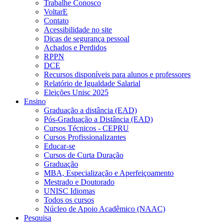
Trabalhe Conosco
VoltarE
Contato
Acessibilidade no site
Dicas de segurança pessoal
Achados e Perdidos
RPPN
DCE
Recursos disponíveis para alunos e professores
Relatório de Igualdade Salarial
Eleições Unisc 2025
Ensino
Graduação a distância (EAD)
Pós-Graduação a Distância (EAD)
Cursos Técnicos - CEPRU
Cursos Profissionalizantes
Educar-se
Cursos de Curta Duração
Graduação
MBA, Especialização e Aperfeiçoamento
Mestrado e Doutorado
UNISC Idiomas
Todos os cursos
Núcleo de Apoio Acadêmico (NAAC)
Pesquisa