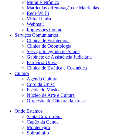
Mural Eletrônico
Matriculas / Renovação de Matriculas
Rede Wi-Fi
Virtual Unisc
Webmail
Impressões Online
Serviços Comunitários
Clinica de Fisioterapia
Clinica de Odontologia
Serviço Integrado de Saúde
Gabinete de Assistência Judiciária
Farmácia Unisc
Clínica de Estética e Cosmética
Cultura
Agenda Cultural
Coro da Unisc
Escola de Música
Núcleo de Arte e Cultura
Orquestra de Câmara da Unisc
Onde Estamos
Santa Cruz do Sul
Capão da Canoa
Montenegro
Sobradinho