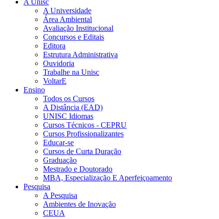
A Unisc
A Universidade
Área Ambiental
Avaliação Institucional
Concursos e Editais
Editora
Estrutura Administrativa
Ouvidoria
Trabalhe na Unisc
VoltarE
Ensino
Todos os Cursos
A Distância (EAD)
UNISC Idiomas
Cursos Técnicos - CEPRU
Cursos Profissionalizantes
Educar-se
Cursos de Curta Duração
Graduação
Mestrado e Doutorado
MBA, Especialização E Aperfeiçoamento
Pesquisa
A Pesquisa
Ambientes de Inovação
CEUA