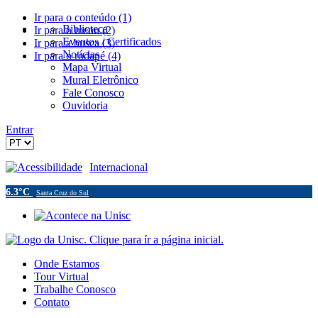
Ir para o conteúdo (1)
Biblioteca
Ir para o menu (2)
Eventos / Certificados
Ir para a busca (3)
Notícias
Ir para o rodapé (4)
Mapa Virtual
Mural Eletrônico
Fale Conosco
Ouvidoria
Entrar
Acessibilidade
Internacional
6.3°C
Santa Cruz do Sul
Onde Estamos
Tour Virtual
Trabalhe Conosco
Contato