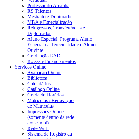
Professor do Amanhã
RS Talentos
Mestrado e Doutorado
MBA e Especialização
Reingressos, Transferências e
Diplomados
Aluno Especial, Programa Aluno
Especial na Terceira Idade e Aluno
Ouvinte
Graduação EAD
Bolsas e Financiamentos
Serviços Online
Avaliação Online
Biblioteca
Calendários
Catálogo Online
Grade de Horários
Matriculas / Renovação
de Matriculas
Impressões Online
(somente dentro da rede
dos campi)
Rede Wi-fi
Sistema de Registro da