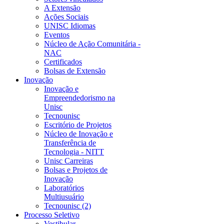
A Extensão
Ações Sociais
UNISC Idiomas
Eventos
Núcleo de Ação Comunitária -
NAC
Certificados
Bolsas de Extensão
Inovação
Inovação e
Empreendedorismo na
Unisc
Tecnounisc
Escritório de Projetos
Núcleo de Inovação e
Transferência de
Tecnologia - NITT
Unisc Carreiras
Bolsas e Projetos de
Inovação
Laboratórios
Multiusuário
Tecnounisc (2)
Processo Seletivo
Vestibular