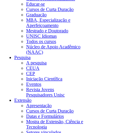
Educar-se
Cursos de Curta Duração
Graduação
MBA, Especialização e
Aperfeiçoamento
Mestrado e Doutorado
UNISC Idiomas
Todos os cursos
Núcleo de Apoio Acadêmico
(NAAC)
Pesquisa
A pesquisa
CEUA
CEP
Iniciação Científica
Eventos
Revista Jovens
Pesquisadores Unisc
Extensão
Apresentação
Cursos de Curta Duração
Datas e Formulários
Mostra de Extensão, Ciência e
Tecnologia
Setores vinculados