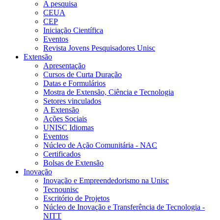
A pesquisa
CEUA
CEP
Iniciação Científica
Eventos
Revista Jovens Pesquisadores Unisc
Extensão
Apresentação
Cursos de Curta Duração
Datas e Formulários
Mostra de Extensão, Ciência e Tecnologia
Setores vinculados
A Extensão
Ações Sociais
UNISC Idiomas
Eventos
Núcleo de Ação Comunitária - NAC
Certificados
Bolsas de Extensão
Inovação
Inovação e Empreendedorismo na Unisc
Tecnounisc
Escritório de Projetos
Núcleo de Inovação e Transferência de Tecnologia -
NITT