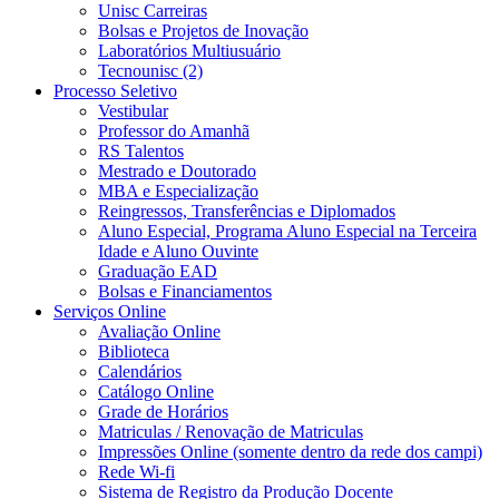
Unisc Carreiras
Bolsas e Projetos de Inovação
Laboratórios Multiusuário
Tecnounisc (2)
Processo Seletivo
Vestibular
Professor do Amanhã
RS Talentos
Mestrado e Doutorado
MBA e Especialização
Reingressos, Transferências e Diplomados
Aluno Especial, Programa Aluno Especial na Terceira
Idade e Aluno Ouvinte
Graduação EAD
Bolsas e Financiamentos
Serviços Online
Avaliação Online
Biblioteca
Calendários
Catálogo Online
Grade de Horários
Matriculas / Renovação de Matriculas
Impressões Online (somente dentro da rede dos campi)
Rede Wi-fi
Sistema de Registro da Produção Docente