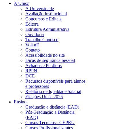
A Unisc
A Universidade
Avaliação Institucional
Concursos e Editais
Editora
Estrutura Administrativa
Ouvidoria
Trabalhe Conosco
VoltarE
Contato
Acessibilidade no site
Dicas de segurança pessoal
Achados e Perdidos
RPPN
DCE
Recursos disponíveis para alunos
e professores
Relatório de Igualdade Salarial
Eleições Unisc 2025
Ensino
Graduação a distância (EAD)
Pós-Graduação a Distância
(EAD)
Cursos Técnicos - CEPRU
Cursos Profissionalizantes