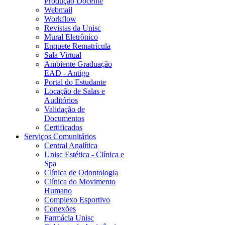
Produção Docente
Webmail
Workflow
Revistas da Unisc
Mural Eletrônico
Enquete Rematrícula
Sala Virtual
Ambiente Graduação
EAD - Antigo
Portal do Estudante
Locação de Salas e
Auditórios
Validação de
Documentos
Certificados
Serviços Comunitários
Central Analítica
Unisc Estética - Clínica e
Spa
Clínica de Odontologia
Clínica do Movimento
Humano
Complexo Esportivo
Conexões
Farmácia Unisc