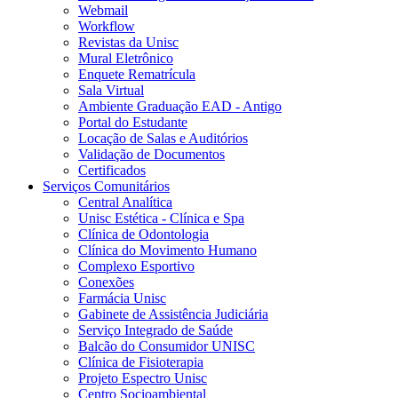
Webmail
Workflow
Revistas da Unisc
Mural Eletrônico
Enquete Rematrícula
Sala Virtual
Ambiente Graduação EAD - Antigo
Portal do Estudante
Locação de Salas e Auditórios
Validação de Documentos
Certificados
Serviços Comunitários
Central Analítica
Unisc Estética - Clínica e Spa
Clínica de Odontologia
Clínica do Movimento Humano
Complexo Esportivo
Conexões
Farmácia Unisc
Gabinete de Assistência Judiciária
Serviço Integrado de Saúde
Balcão do Consumidor UNISC
Clínica de Fisioterapia
Projeto Espectro Unisc
Centro Socioambiental