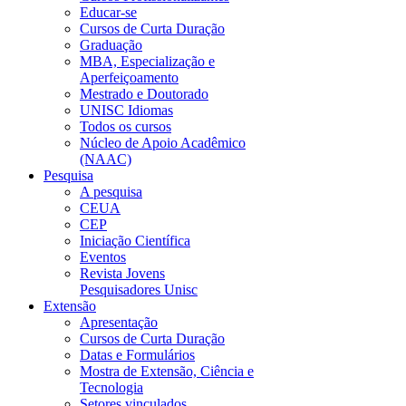
Educar-se
Cursos de Curta Duração
Graduação
MBA, Especialização e
Aperfeiçoamento
Mestrado e Doutorado
UNISC Idiomas
Todos os cursos
Núcleo de Apoio Acadêmico
(NAAC)
Pesquisa
A pesquisa
CEUA
CEP
Iniciação Científica
Eventos
Revista Jovens
Pesquisadores Unisc
Extensão
Apresentação
Cursos de Curta Duração
Datas e Formulários
Mostra de Extensão, Ciência e
Tecnologia
Setores vinculados