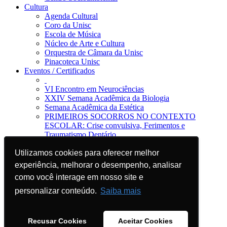
Cultura
Agenda Cultural
Coro da Unisc
Escola de Música
Núcleo de Arte e Cultura
Orquestra de Câmara da Unisc
Pinacoteca Unisc
Eventos / Certificados
VI Encontro em Neurociências
XXIV Semana Acadêmica da Biologia
Semana Acadêmica da Estética
PRIMEIROS SOCORROS NO CONTEXTO
ESCOLAR: Crise convulsiva, Ferimentos e
Traumatismo Dentário
Notícias
Utilizamos cookies para oferecer melhor
Utilizamos cookies para oferecer melhor
Jornal da Unisc
Notícias
experiência, melhorar o desempenho, analisar
experiência, melhorar o desempenho, analisar
Imprensa
como você interage em nosso site e
como você interage em nosso site e
Blog EAD
Sugira sua divulgação
personalizar conteúdo.
personalizar conteúdo.
Saiba mais
Saiba mais
Recusar Cookies
Recusar Cookies
Aceitar Cookies
Aceitar Cookies