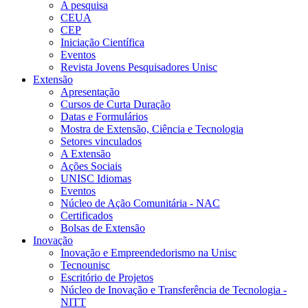
A pesquisa
CEUA
CEP
Iniciação Científica
Eventos
Revista Jovens Pesquisadores Unisc
Extensão
Apresentação
Cursos de Curta Duração
Datas e Formulários
Mostra de Extensão, Ciência e Tecnologia
Setores vinculados
A Extensão
Ações Sociais
UNISC Idiomas
Eventos
Núcleo de Ação Comunitária - NAC
Certificados
Bolsas de Extensão
Inovação
Inovação e Empreendedorismo na Unisc
Tecnounisc
Escritório de Projetos
Núcleo de Inovação e Transferência de Tecnologia -
NITT