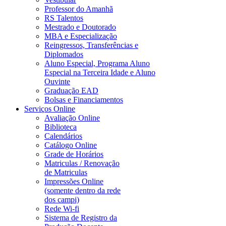
Professor do Amanhã
RS Talentos
Mestrado e Doutorado
MBA e Especialização
Reingressos, Transferências e
Diplomados
Aluno Especial, Programa Aluno
Especial na Terceira Idade e Aluno
Ouvinte
Graduação EAD
Bolsas e Financiamentos
Serviços Online
Avaliação Online
Biblioteca
Calendários
Catálogo Online
Grade de Horários
Matriculas / Renovação
de Matriculas
Impressões Online
(somente dentro da rede
dos campi)
Rede Wi-fi
Sistema de Registro da