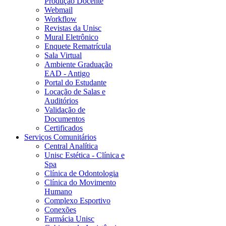
Produção Docente
Webmail
Workflow
Revistas da Unisc
Mural Eletrônico
Enquete Rematrícula
Sala Virtual
Ambiente Graduação
EAD - Antigo
Portal do Estudante
Locação de Salas e
Auditórios
Validação de
Documentos
Certificados
Serviços Comunitários
Central Analítica
Unisc Estética - Clínica e
Spa
Clínica de Odontologia
Clínica do Movimento
Humano
Complexo Esportivo
Conexões
Farmácia Unisc