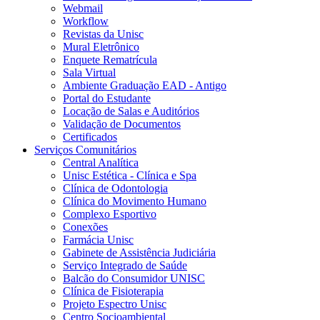
Webmail
Workflow
Revistas da Unisc
Mural Eletrônico
Enquete Rematrícula
Sala Virtual
Ambiente Graduação EAD - Antigo
Portal do Estudante
Locação de Salas e Auditórios
Validação de Documentos
Certificados
Serviços Comunitários
Central Analítica
Unisc Estética - Clínica e Spa
Clínica de Odontologia
Clínica do Movimento Humano
Complexo Esportivo
Conexões
Farmácia Unisc
Gabinete de Assistência Judiciária
Serviço Integrado de Saúde
Balcão do Consumidor UNISC
Clínica de Fisioterapia
Projeto Espectro Unisc
Centro Socioambiental