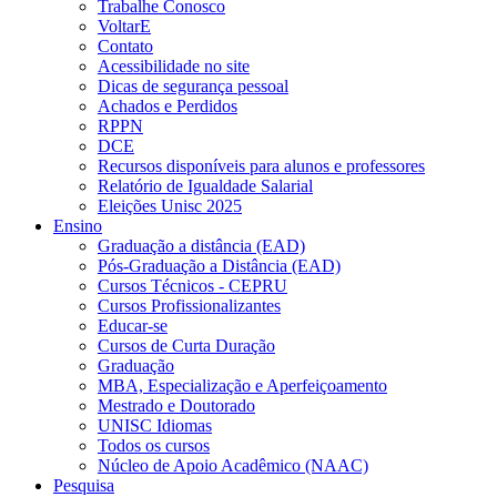
Trabalhe Conosco
VoltarE
Contato
Acessibilidade no site
Dicas de segurança pessoal
Achados e Perdidos
RPPN
DCE
Recursos disponíveis para alunos e professores
Relatório de Igualdade Salarial
Eleições Unisc 2025
Ensino
Graduação a distância (EAD)
Pós-Graduação a Distância (EAD)
Cursos Técnicos - CEPRU
Cursos Profissionalizantes
Educar-se
Cursos de Curta Duração
Graduação
MBA, Especialização e Aperfeiçoamento
Mestrado e Doutorado
UNISC Idiomas
Todos os cursos
Núcleo de Apoio Acadêmico (NAAC)
Pesquisa