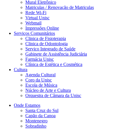
Mural Eletrônico
Matriculas / Renovação de Matriculas
Rede Wi-Fi
Virtual Unisc
Webmail
Impressões Online
Serviços Comunitários
Clinica de Fisioterapia
Clinica de Odontologia
Serviço Integrado de Saúde
Gabinete de Assistência Judiciária
Farmácia Unisc
Clínica de Estética e Cosmética
Cultura
Agenda Cultural
Coro da Unisc
Escola de Música
Núcleo de Arte e Cultura
Orquestra de Câmara da Unisc
Onde Estamos
Santa Cruz do Sul
Capão da Canoa
Montenegro
Sobradinho