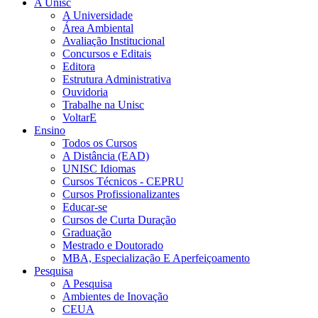
A Unisc
A Universidade
Área Ambiental
Avaliação Institucional
Concursos e Editais
Editora
Estrutura Administrativa
Ouvidoria
Trabalhe na Unisc
VoltarE
Ensino
Todos os Cursos
A Distância (EAD)
UNISC Idiomas
Cursos Técnicos - CEPRU
Cursos Profissionalizantes
Educar-se
Cursos de Curta Duração
Graduação
Mestrado e Doutorado
MBA, Especialização E Aperfeiçoamento
Pesquisa
A Pesquisa
Ambientes de Inovação
CEUA