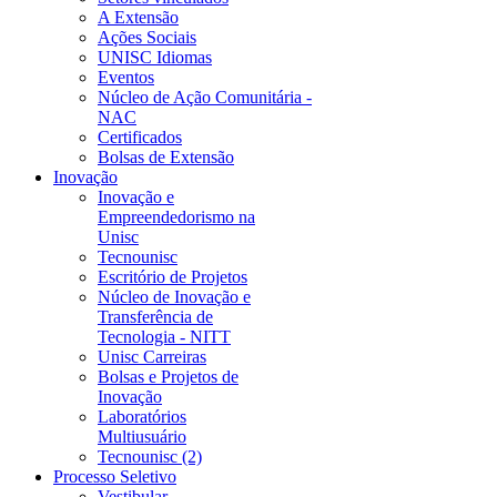
A Extensão
Ações Sociais
UNISC Idiomas
Eventos
Núcleo de Ação Comunitária -
NAC
Certificados
Bolsas de Extensão
Inovação
Inovação e
Empreendedorismo na
Unisc
Tecnounisc
Escritório de Projetos
Núcleo de Inovação e
Transferência de
Tecnologia - NITT
Unisc Carreiras
Bolsas e Projetos de
Inovação
Laboratórios
Multiusuário
Tecnounisc (2)
Processo Seletivo
Vestibular