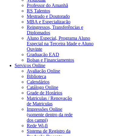
Professor do Amanhã
RS Talentos
Mestrado e Doutorado
MBA e Especialização
Reingressos, Transferências e
Diplomados
Aluno Especial, Programa Aluno
Especial na Terceira Idade e Aluno
Ouvinte
Graduação EAD
Bolsas e Financiamentos
Serviços Online
Avaliação Online
Biblioteca
Calendários
Catálogo Online
Grade de Horários
Matriculas / Renovação
de Matriculas
Impressões Online
(somente dentro da rede
dos campi)
Rede Wi-fi
Sistema de Registro da