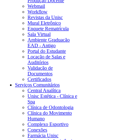
Produção Docente
Webmail
Workflow
Revistas da Unisc
Mural Eletrônico
Enquete Rematrícula
Sala Virtual
Ambiente Graduação
EAD - Antigo
Portal do Estudante
Locação de Salas e
Auditórios
Validação de
Documentos
Certificados
Serviços Comunitários
Central Analítica
Unisc Estética - Clínica e
Spa
Clínica de Odontologia
Clínica do Movimento
Humano
Complexo Esportivo
Conexões
Farmácia Unisc