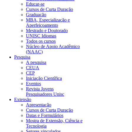
Educar-se
Cursos de Curta Duração
Graduação
MBA, Especialização e
Aperfeiçoamento
Mestrado e Doutorado
UNISC Idiomas
Todos os cursos
Núcleo de Apoio Acadêmico
(NAAC)
Pesquisa
A pesquisa
CEUA
CEP
Iniciação Científica
Eventos
Revista Jovens
Pesquisadores Unisc
Extensão
Apresentação
Cursos de Curta Duração
Datas e Formulários
Mostra de Extensão, Ciência e
Tecnologia
Setores vinculados