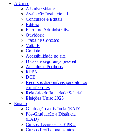
A Unisc
A Universidade
Avaliação Institucional
Concursos e Editais
Editora
Estrutura Administrativa
Ouvidoria
Trabalhe Conosco
VoltarE
Contato
Acessibilidade no site
Dicas de segurança pessoal
Achados e Perdidos
RPPN
DCE
Recursos disponíveis para alunos
e professores
Relatório de Igualdade Salarial
Eleições Unisc 2025
Ensino
Graduação a distância (EAD)
Pós-Graduação a Distância
(EAD)
Cursos Técnicos - CEPRU
Cursos Profissionalizantes