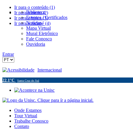
Ir para o conteúdo (1)
Biblioteca
Ir para o menu (2)
Eventos / Certificados
Ir para a busca (3)
Notícias
Ir para o rodapé (4)
Mapa Virtual
Mural Eletrônico
Fale Conosco
Ouvidoria
Entrar
Acessibilidade
Internacional
22.1°C
Santa Cruz do Sul
Onde Estamos
Tour Virtual
Trabalhe Conosco
Contato