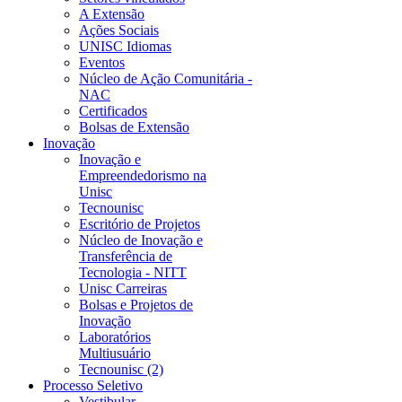
A Extensão
Ações Sociais
UNISC Idiomas
Eventos
Núcleo de Ação Comunitária -
NAC
Certificados
Bolsas de Extensão
Inovação
Inovação e
Empreendedorismo na
Unisc
Tecnounisc
Escritório de Projetos
Núcleo de Inovação e
Transferência de
Tecnologia - NITT
Unisc Carreiras
Bolsas e Projetos de
Inovação
Laboratórios
Multiusuário
Tecnounisc (2)
Processo Seletivo
Vestibular