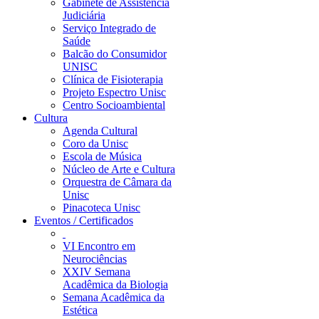
Gabinete de Assistência
Judiciária
Serviço Integrado de
Saúde
Balcão do Consumidor
UNISC
Clínica de Fisioterapia
Projeto Espectro Unisc
Centro Socioambiental
Cultura
Agenda Cultural
Coro da Unisc
Escola de Música
Núcleo de Arte e Cultura
Orquestra de Câmara da
Unisc
Pinacoteca Unisc
Eventos / Certificados
VI Encontro em
Neurociências
XXIV Semana
Acadêmica da Biologia
Semana Acadêmica da
Estética