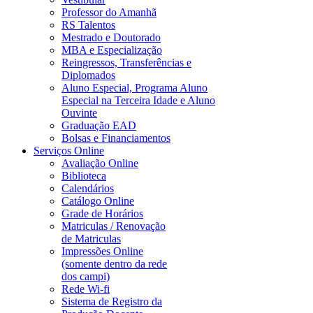
Professor do Amanhã
RS Talentos
Mestrado e Doutorado
MBA e Especialização
Reingressos, Transferências e
Diplomados
Aluno Especial, Programa Aluno
Especial na Terceira Idade e Aluno
Ouvinte
Graduação EAD
Bolsas e Financiamentos
Serviços Online
Avaliação Online
Biblioteca
Calendários
Catálogo Online
Grade de Horários
Matriculas / Renovação
de Matriculas
Impressões Online
(somente dentro da rede
dos campi)
Rede Wi-fi
Sistema de Registro da