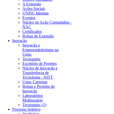
A Extensão
Ações Sociais
UNISC Idiomas
Eventos
Núcleo de Ação Comunitária -
NAC
Certificados
Bolsas de Extensão
Inovação
Inovação e
Empreendedorismo na
Unisc
Tecnounisc
Escritório de Projetos
Núcleo de Inovação e
Transferência de
Tecnologia - NITT
Unisc Carreiras
Bolsas e Projetos de
Inovação
Laboratórios
Multiusuário
Tecnounisc (2)
Processo Seletivo
Vestibular