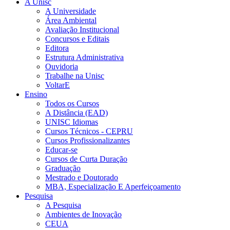
A Unisc
A Universidade
Área Ambiental
Avaliação Institucional
Concursos e Editais
Editora
Estrutura Administrativa
Ouvidoria
Trabalhe na Unisc
VoltarE
Ensino
Todos os Cursos
A Distância (EAD)
UNISC Idiomas
Cursos Técnicos - CEPRU
Cursos Profissionalizantes
Educar-se
Cursos de Curta Duração
Graduação
Mestrado e Doutorado
MBA, Especialização E Aperfeiçoamento
Pesquisa
A Pesquisa
Ambientes de Inovação
CEUA