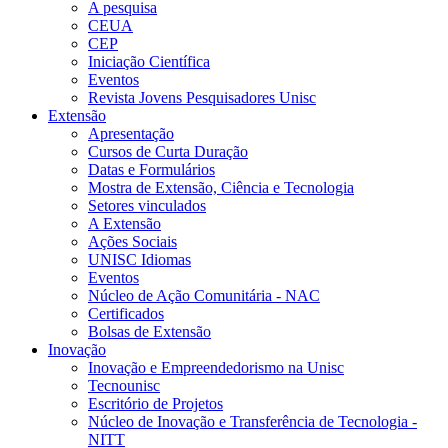
A pesquisa
CEUA
CEP
Iniciação Científica
Eventos
Revista Jovens Pesquisadores Unisc
Extensão
Apresentação
Cursos de Curta Duração
Datas e Formulários
Mostra de Extensão, Ciência e Tecnologia
Setores vinculados
A Extensão
Ações Sociais
UNISC Idiomas
Eventos
Núcleo de Ação Comunitária - NAC
Certificados
Bolsas de Extensão
Inovação
Inovação e Empreendedorismo na Unisc
Tecnounisc
Escritório de Projetos
Núcleo de Inovação e Transferência de Tecnologia -
NITT