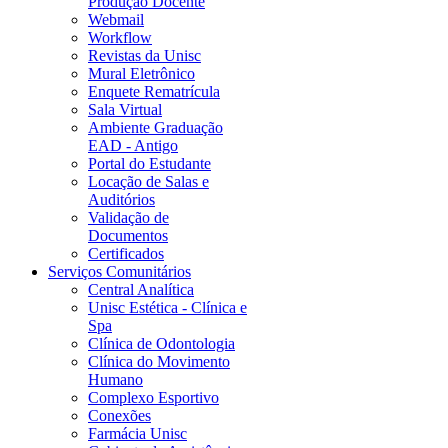
Produção Docente
Webmail
Workflow
Revistas da Unisc
Mural Eletrônico
Enquete Rematrícula
Sala Virtual
Ambiente Graduação
EAD - Antigo
Portal do Estudante
Locação de Salas e
Auditórios
Validação de
Documentos
Certificados
Serviços Comunitários
Central Analítica
Unisc Estética - Clínica e
Spa
Clínica de Odontologia
Clínica do Movimento
Humano
Complexo Esportivo
Conexões
Farmácia Unisc