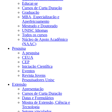
Educar-se
Cursos de Curta Duração
Graduação
MBA, Especialização e
Aperfeiçoamento
Mestrado e Doutorado
UNISC Idiomas
Todos os cursos
Núcleo de Apoio Acadêmico
(NAAC)
Pesquisa
A pesquisa
CEUA
CEP
Iniciação Científica
Eventos
Revista Jovens
Pesquisadores Unisc
Extensão
Apresentação
Cursos de Curta Duração
Datas e Formulários
Mostra de Extensão, Ciência e
Tecnologia
Setores vinculados