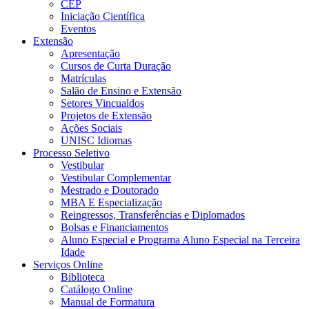
CEP
Iniciação Científica
Eventos
Extensão
Apresentação
Cursos de Curta Duração
Matrículas
Salão de Ensino e Extensão
Setores Vincualdos
Projetos de Extensão
Ações Sociais
UNISC Idiomas
Processo Seletivo
Vestibular
Vestibular Complementar
Mestrado e Doutorado
MBA E Especialização
Reingressos, Transferências e Diplomados
Bolsas e Financiamentos
Aluno Especial e Programa Aluno Especial na Terceira
Idade
Serviços Online
Biblioteca
Catálogo Online
Manual de Formatura