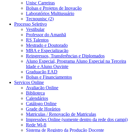
Unisc Carreiras
Bolsas e Projetos de Inovação
Laboratórios Multiusuário
Tecnounisc (2)
Processo Seletivo
Vestibular
Professor do Amanhã
RS Talentos
Mestrado e Doutorado
MBA e Especialização
Reingressos, Transferências e Diplomados
Aluno Especial, Programa Aluno Especial na Terceira
Idade e Aluno Ouvinte
Graduação EAD
Bolsas e Financiamentos
Serviços Online
Avaliação Online
Biblioteca
Calendários
Catálogo Online
Grade de Horários
Matriculas / Renovação de Matriculas
Impressões Online (somente dentro da rede dos campi)
Rede Wi-fi
Sistema de Registro da Produção Docente