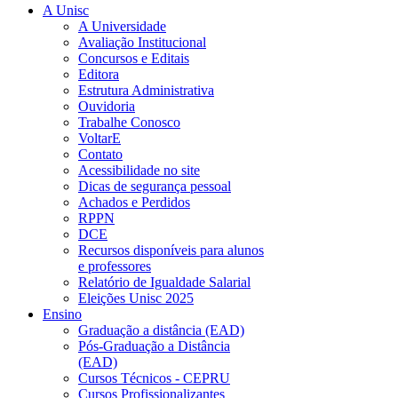
A Unisc
A Universidade
Avaliação Institucional
Concursos e Editais
Editora
Estrutura Administrativa
Ouvidoria
Trabalhe Conosco
VoltarE
Contato
Acessibilidade no site
Dicas de segurança pessoal
Achados e Perdidos
RPPN
DCE
Recursos disponíveis para alunos
e professores
Relatório de Igualdade Salarial
Eleições Unisc 2025
Ensino
Graduação a distância (EAD)
Pós-Graduação a Distância
(EAD)
Cursos Técnicos - CEPRU
Cursos Profissionalizantes