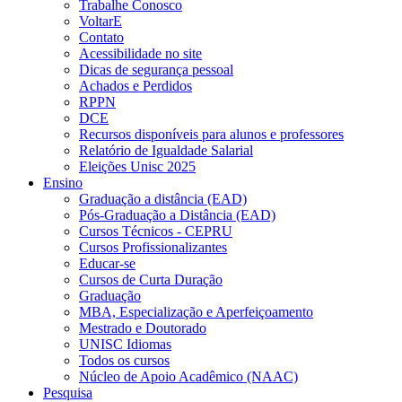
Trabalhe Conosco
VoltarE
Contato
Acessibilidade no site
Dicas de segurança pessoal
Achados e Perdidos
RPPN
DCE
Recursos disponíveis para alunos e professores
Relatório de Igualdade Salarial
Eleições Unisc 2025
Ensino
Graduação a distância (EAD)
Pós-Graduação a Distância (EAD)
Cursos Técnicos - CEPRU
Cursos Profissionalizantes
Educar-se
Cursos de Curta Duração
Graduação
MBA, Especialização e Aperfeiçoamento
Mestrado e Doutorado
UNISC Idiomas
Todos os cursos
Núcleo de Apoio Acadêmico (NAAC)
Pesquisa