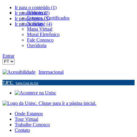
Ir para o conteúdo (1)
Biblioteca
Ir para o menu (2)
Eventos / Certificados
Ir para a busca (3)
Notícias
Ir para o rodapé (4)
Mapa Virtual
Mural Eletrônico
Fale Conosco
Ouvidoria
Entrar
Acessibilidade
Internacional
7.8°C
Santa Cruz do Sul
Onde Estamos
Tour Virtual
Trabalhe Conosco
Contato