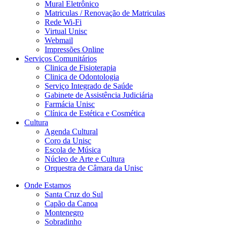
Mural Eletrônico
Matriculas / Renovação de Matriculas
Rede Wi-Fi
Virtual Unisc
Webmail
Impressões Online
Serviços Comunitários
Clinica de Fisioterapia
Clinica de Odontologia
Serviço Integrado de Saúde
Gabinete de Assistência Judiciária
Farmácia Unisc
Clínica de Estética e Cosmética
Cultura
Agenda Cultural
Coro da Unisc
Escola de Música
Núcleo de Arte e Cultura
Orquestra de Câmara da Unisc
Onde Estamos
Santa Cruz do Sul
Capão da Canoa
Montenegro
Sobradinho