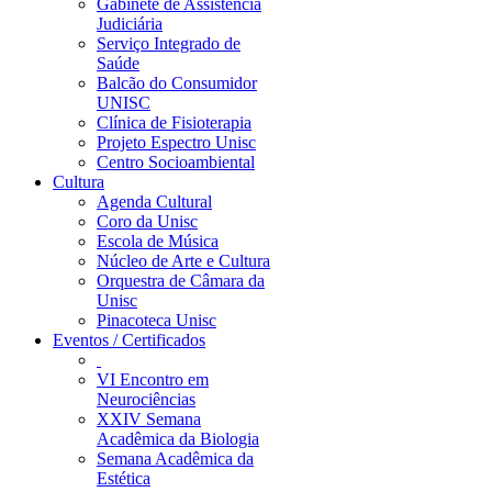
Gabinete de Assistência
Judiciária
Serviço Integrado de
Saúde
Balcão do Consumidor
UNISC
Clínica de Fisioterapia
Projeto Espectro Unisc
Centro Socioambiental
Cultura
Agenda Cultural
Coro da Unisc
Escola de Música
Núcleo de Arte e Cultura
Orquestra de Câmara da
Unisc
Pinacoteca Unisc
Eventos / Certificados
VI Encontro em
Neurociências
XXIV Semana
Acadêmica da Biologia
Semana Acadêmica da
Estética