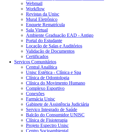
Webmail
Workflow
Revistas da Unisc
Mural Eletrônico
Enquete Rematrícula
Sala Virtual
Ambiente Graduação EAD - Antigo
Portal do Estudante
Locação de Salas e Auditórios
Validação de Documentos
Certificados
Serviços Comunitários
Central Analítica
Unisc Estética - Clínica e Spa
Clínica de Odontologia
Clínica do Movimento Humano
Complexo Esportivo
Conexões
Farmácia Unisc
Gabinete de Assistência Judiciária
Serviço Integrado de Saúde
Balcão do Consumidor UNISC
Clínica de Fisioterapia
Projeto Espectro Unisc
Centro Socioambiental