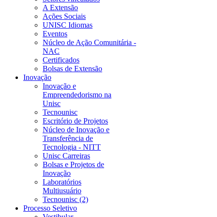
A Extensão
Ações Sociais
UNISC Idiomas
Eventos
Núcleo de Ação Comunitária -
NAC
Certificados
Bolsas de Extensão
Inovação
Inovação e
Empreendedorismo na
Unisc
Tecnounisc
Escritório de Projetos
Núcleo de Inovação e
Transferência de
Tecnologia - NITT
Unisc Carreiras
Bolsas e Projetos de
Inovação
Laboratórios
Multiusuário
Tecnounisc (2)
Processo Seletivo
Vestibular