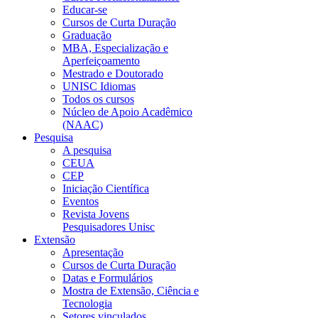
Educar-se
Cursos de Curta Duração
Graduação
MBA, Especialização e
Aperfeiçoamento
Mestrado e Doutorado
UNISC Idiomas
Todos os cursos
Núcleo de Apoio Acadêmico
(NAAC)
Pesquisa
A pesquisa
CEUA
CEP
Iniciação Científica
Eventos
Revista Jovens
Pesquisadores Unisc
Extensão
Apresentação
Cursos de Curta Duração
Datas e Formulários
Mostra de Extensão, Ciência e
Tecnologia
Setores vinculados