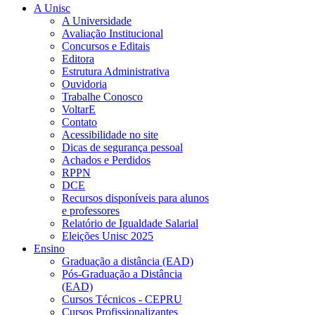
A Unisc
A Universidade
Avaliação Institucional
Concursos e Editais
Editora
Estrutura Administrativa
Ouvidoria
Trabalhe Conosco
VoltarE
Contato
Acessibilidade no site
Dicas de segurança pessoal
Achados e Perdidos
RPPN
DCE
Recursos disponíveis para alunos
e professores
Relatório de Igualdade Salarial
Eleições Unisc 2025
Ensino
Graduação a distância (EAD)
Pós-Graduação a Distância
(EAD)
Cursos Técnicos - CEPRU
Cursos Profissionalizantes