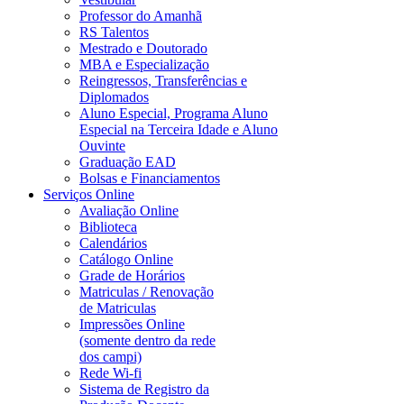
Professor do Amanhã
RS Talentos
Mestrado e Doutorado
MBA e Especialização
Reingressos, Transferências e
Diplomados
Aluno Especial, Programa Aluno
Especial na Terceira Idade e Aluno
Ouvinte
Graduação EAD
Bolsas e Financiamentos
Serviços Online
Avaliação Online
Biblioteca
Calendários
Catálogo Online
Grade de Horários
Matriculas / Renovação
de Matriculas
Impressões Online
(somente dentro da rede
dos campi)
Rede Wi-fi
Sistema de Registro da