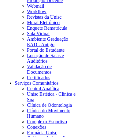
Produção Docente
Webmail
Workflow
Revistas da Unisc
Mural Eletrônico
Enquete Rematrícula
Sala Virtual
Ambiente Graduação
EAD - Antigo
Portal do Estudante
Locação de Salas e
Auditórios
Validação de
Documentos
Certificados
Serviços Comunitários
Central Analítica
Unisc Estética - Clínica e
Spa
Clínica de Odontologia
Clínica do Movimento
Humano
Complexo Esportivo
Conexões
Farmácia Unisc