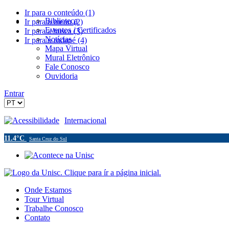
Ir para o conteúdo (1)
Biblioteca
Ir para o menu (2)
Eventos / Certificados
Ir para a busca (3)
Notícias
Ir para o rodapé (4)
Mapa Virtual
Mural Eletrônico
Fale Conosco
Ouvidoria
Entrar
Acessibilidade
Internacional
11.4°C
Santa Cruz do Sul
Onde Estamos
Tour Virtual
Trabalhe Conosco
Contato