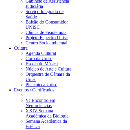
Gabinete de Assistência
Judiciária
Serviço Integrado de
Saúde
Balcão do Consumidor
UNISC
Clínica de Fisioterapia
Projeto Espectro Unisc
Centro Socioambiental
Cultura
Agenda Cultural
Coro da Unisc
Escola de Música
Núcleo de Arte e Cultura
Orquestra de Câmara da
Unisc
Pinacoteca Unisc
Eventos / Certificados
VI Encontro em
Neurociências
XXIV Semana
Acadêmica da Biologia
Semana Acadêmica da
Estética