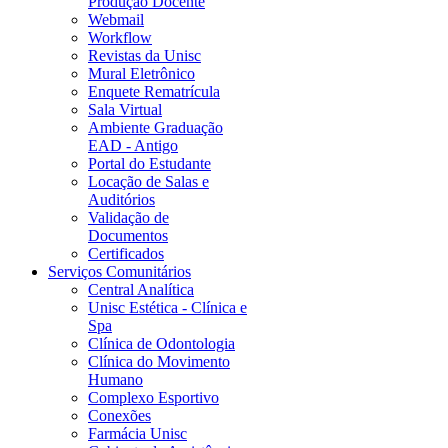
Produção Docente
Webmail
Workflow
Revistas da Unisc
Mural Eletrônico
Enquete Rematrícula
Sala Virtual
Ambiente Graduação
EAD - Antigo
Portal do Estudante
Locação de Salas e
Auditórios
Validação de
Documentos
Certificados
Serviços Comunitários
Central Analítica
Unisc Estética - Clínica e
Spa
Clínica de Odontologia
Clínica do Movimento
Humano
Complexo Esportivo
Conexões
Farmácia Unisc