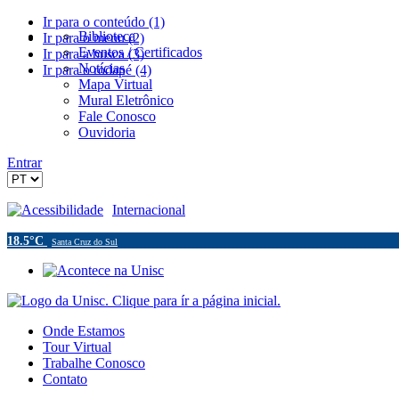
Ir para o conteúdo (1)
Biblioteca
Ir para o menu (2)
Eventos / Certificados
Ir para a busca (3)
Notícias
Ir para o rodapé (4)
Mapa Virtual
Mural Eletrônico
Fale Conosco
Ouvidoria
Entrar
Acessibilidade
Internacional
18.5°C
Santa Cruz do Sul
Onde Estamos
Tour Virtual
Trabalhe Conosco
Contato