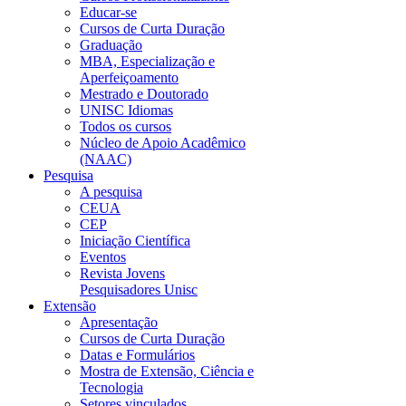
Educar-se
Cursos de Curta Duração
Graduação
MBA, Especialização e
Aperfeiçoamento
Mestrado e Doutorado
UNISC Idiomas
Todos os cursos
Núcleo de Apoio Acadêmico
(NAAC)
Pesquisa
A pesquisa
CEUA
CEP
Iniciação Científica
Eventos
Revista Jovens
Pesquisadores Unisc
Extensão
Apresentação
Cursos de Curta Duração
Datas e Formulários
Mostra de Extensão, Ciência e
Tecnologia
Setores vinculados