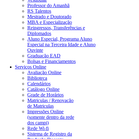
Professor do Amanhã
RS Talentos
Mestrado e Doutorado
MBA e Especialização
Reingressos, Transferências e
Diplomados
Aluno Especial, Programa Aluno
Especial na Terceira Idade e Aluno
Ouvinte
Graduação EAD
Bolsas e Financiamentos
Serviços Online
Avaliação Online
Biblioteca
Calendários
Catálogo Online
Grade de Horários
Matriculas / Renovação
de Matriculas
Impressões Online
(somente dentro da rede
dos campi)
Rede Wi-fi
Sistema de Registro da