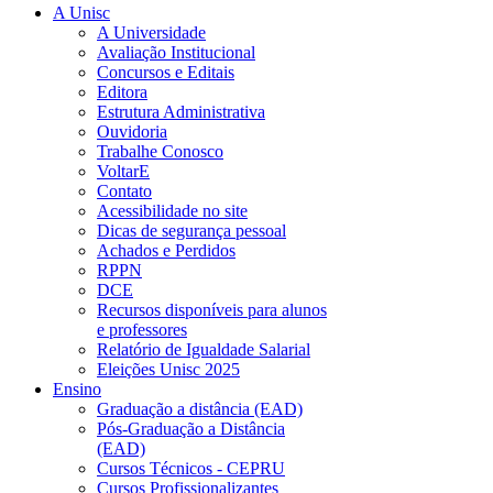
A Unisc
A Universidade
Avaliação Institucional
Concursos e Editais
Editora
Estrutura Administrativa
Ouvidoria
Trabalhe Conosco
VoltarE
Contato
Acessibilidade no site
Dicas de segurança pessoal
Achados e Perdidos
RPPN
DCE
Recursos disponíveis para alunos
e professores
Relatório de Igualdade Salarial
Eleições Unisc 2025
Ensino
Graduação a distância (EAD)
Pós-Graduação a Distância
(EAD)
Cursos Técnicos - CEPRU
Cursos Profissionalizantes