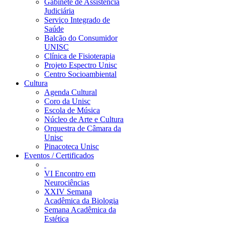
Gabinete de Assistência
Judiciária
Serviço Integrado de
Saúde
Balcão do Consumidor
UNISC
Clínica de Fisioterapia
Projeto Espectro Unisc
Centro Socioambiental
Cultura
Agenda Cultural
Coro da Unisc
Escola de Música
Núcleo de Arte e Cultura
Orquestra de Câmara da
Unisc
Pinacoteca Unisc
Eventos / Certificados
VI Encontro em
Neurociências
XXIV Semana
Acadêmica da Biologia
Semana Acadêmica da
Estética