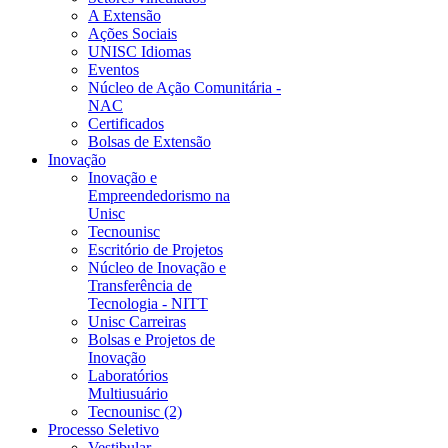
A Extensão
Ações Sociais
UNISC Idiomas
Eventos
Núcleo de Ação Comunitária -
NAC
Certificados
Bolsas de Extensão
Inovação
Inovação e
Empreendedorismo na
Unisc
Tecnounisc
Escritório de Projetos
Núcleo de Inovação e
Transferência de
Tecnologia - NITT
Unisc Carreiras
Bolsas e Projetos de
Inovação
Laboratórios
Multiusuário
Tecnounisc (2)
Processo Seletivo
Vestibular