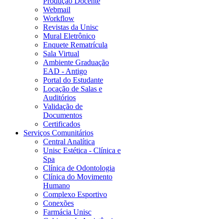
Produção Docente
Webmail
Workflow
Revistas da Unisc
Mural Eletrônico
Enquete Rematrícula
Sala Virtual
Ambiente Graduação
EAD - Antigo
Portal do Estudante
Locação de Salas e
Auditórios
Validação de
Documentos
Certificados
Serviços Comunitários
Central Analítica
Unisc Estética - Clínica e
Spa
Clínica de Odontologia
Clínica do Movimento
Humano
Complexo Esportivo
Conexões
Farmácia Unisc