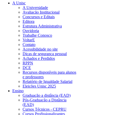
A Unisc
A Universidade
Avaliação Institucional
Concursos e Editais
Editora
Estrutura Administrativa
Ouvidoria
Trabalhe Conosco
VoltarE
Contato
Acessibilidade no site
Dicas de segurança pessoal
Achados e Perdidos
RPPN
DCE
Recursos disponíveis para alunos
e professores
Relatório de Igualdade Salarial
Eleições Unisc 2025
Ensino
Graduação a distância (EAD)
Pós-Graduação a Distância
(EAD)
Cursos Técnicos - CEPRU
Cursos Profissionalizantes