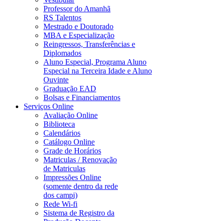
Professor do Amanhã
RS Talentos
Mestrado e Doutorado
MBA e Especialização
Reingressos, Transferências e
Diplomados
Aluno Especial, Programa Aluno
Especial na Terceira Idade e Aluno
Ouvinte
Graduação EAD
Bolsas e Financiamentos
Serviços Online
Avaliação Online
Biblioteca
Calendários
Catálogo Online
Grade de Horários
Matriculas / Renovação
de Matriculas
Impressões Online
(somente dentro da rede
dos campi)
Rede Wi-fi
Sistema de Registro da