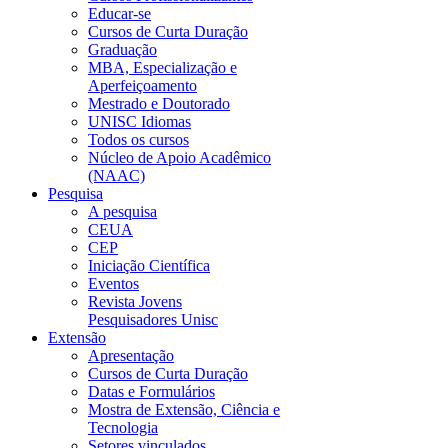
Educar-se
Cursos de Curta Duração
Graduação
MBA, Especialização e
Aperfeiçoamento
Mestrado e Doutorado
UNISC Idiomas
Todos os cursos
Núcleo de Apoio Acadêmico
(NAAC)
Pesquisa
A pesquisa
CEUA
CEP
Iniciação Científica
Eventos
Revista Jovens
Pesquisadores Unisc
Extensão
Apresentação
Cursos de Curta Duração
Datas e Formulários
Mostra de Extensão, Ciência e
Tecnologia
Setores vinculados