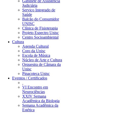
Gabinete de Assistência
Judiciária
Serviço Integrado de
Saúde
Balcão do Consumidor
UNISC
Clínica de Fisioterapia
Projeto Espectro Unisc
Centro Socioambiental
Cultura
Agenda Cultural
Coro da Unisc
Escola de Música
Núcleo de Arte e Cultura
Orquestra de Câmara da
Unisc
Pinacoteca Unisc
Eventos / Certificados
VI Encontro em
Neurociências
XXIV Semana
Acadêmica da Biologia
Semana Acadêmica da
Estética