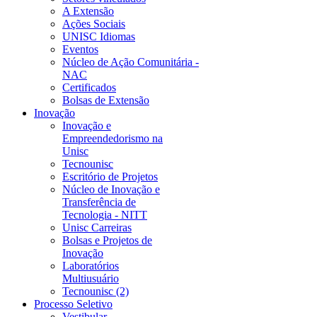
A Extensão
Ações Sociais
UNISC Idiomas
Eventos
Núcleo de Ação Comunitária -
NAC
Certificados
Bolsas de Extensão
Inovação
Inovação e
Empreendedorismo na
Unisc
Tecnounisc
Escritório de Projetos
Núcleo de Inovação e
Transferência de
Tecnologia - NITT
Unisc Carreiras
Bolsas e Projetos de
Inovação
Laboratórios
Multiusuário
Tecnounisc (2)
Processo Seletivo
Vestibular