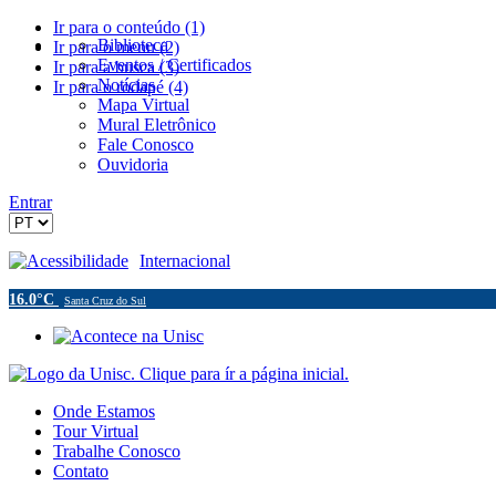
Ir para o conteúdo (1)
Biblioteca
Ir para o menu (2)
Eventos / Certificados
Ir para a busca (3)
Notícias
Ir para o rodapé (4)
Mapa Virtual
Mural Eletrônico
Fale Conosco
Ouvidoria
Entrar
Acessibilidade
Internacional
16.0°C
Santa Cruz do Sul
Onde Estamos
Tour Virtual
Trabalhe Conosco
Contato