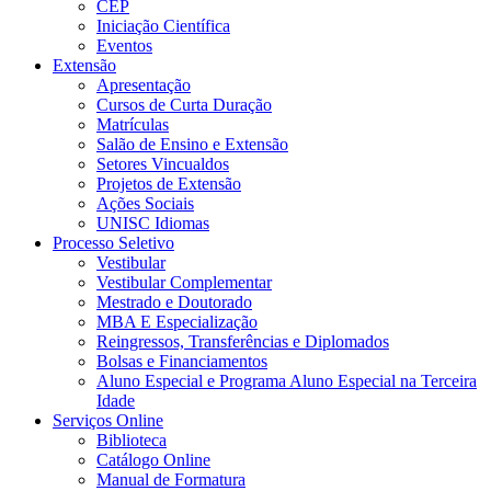
CEP
Iniciação Científica
Eventos
Extensão
Apresentação
Cursos de Curta Duração
Matrículas
Salão de Ensino e Extensão
Setores Vincualdos
Projetos de Extensão
Ações Sociais
UNISC Idiomas
Processo Seletivo
Vestibular
Vestibular Complementar
Mestrado e Doutorado
MBA E Especialização
Reingressos, Transferências e Diplomados
Bolsas e Financiamentos
Aluno Especial e Programa Aluno Especial na Terceira
Idade
Serviços Online
Biblioteca
Catálogo Online
Manual de Formatura