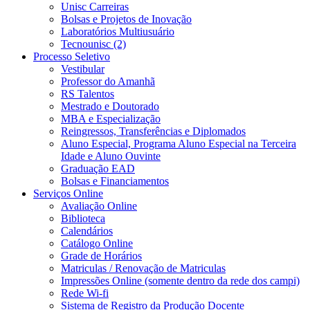
Unisc Carreiras
Bolsas e Projetos de Inovação
Laboratórios Multiusuário
Tecnounisc (2)
Processo Seletivo
Vestibular
Professor do Amanhã
RS Talentos
Mestrado e Doutorado
MBA e Especialização
Reingressos, Transferências e Diplomados
Aluno Especial, Programa Aluno Especial na Terceira
Idade e Aluno Ouvinte
Graduação EAD
Bolsas e Financiamentos
Serviços Online
Avaliação Online
Biblioteca
Calendários
Catálogo Online
Grade de Horários
Matriculas / Renovação de Matriculas
Impressões Online (somente dentro da rede dos campi)
Rede Wi-fi
Sistema de Registro da Produção Docente