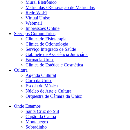
Mural Eletrônico
Matriculas / Renovação de Matriculas
Rede Wi-Fi
Virtual Unisc
Webmail
Impressões Online
Serviços Comunitários
Clinica de Fisioterapia
Clinica de Odontologia
Serviço Integrado de Saúde
Gabinete de Assistência Judiciária
Farmácia Unisc
Clínica de Estética e Cosmética
Cultura
Agenda Cultural
Coro da Unisc
Escola de Música
Núcleo de Arte e Cultura
Orquestra de Câmara da Unisc
Onde Estamos
Santa Cruz do Sul
Capão da Canoa
Montenegro
Sobradinho