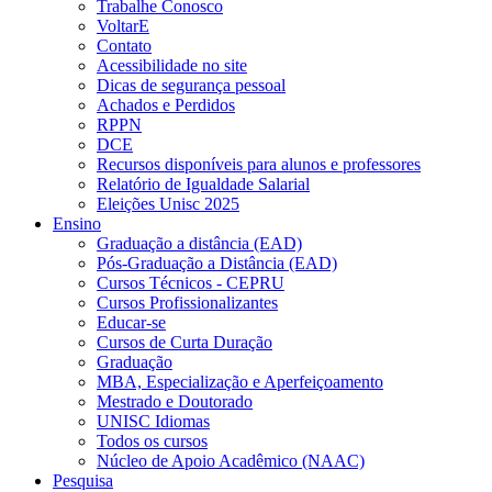
Trabalhe Conosco
VoltarE
Contato
Acessibilidade no site
Dicas de segurança pessoal
Achados e Perdidos
RPPN
DCE
Recursos disponíveis para alunos e professores
Relatório de Igualdade Salarial
Eleições Unisc 2025
Ensino
Graduação a distância (EAD)
Pós-Graduação a Distância (EAD)
Cursos Técnicos - CEPRU
Cursos Profissionalizantes
Educar-se
Cursos de Curta Duração
Graduação
MBA, Especialização e Aperfeiçoamento
Mestrado e Doutorado
UNISC Idiomas
Todos os cursos
Núcleo de Apoio Acadêmico (NAAC)
Pesquisa