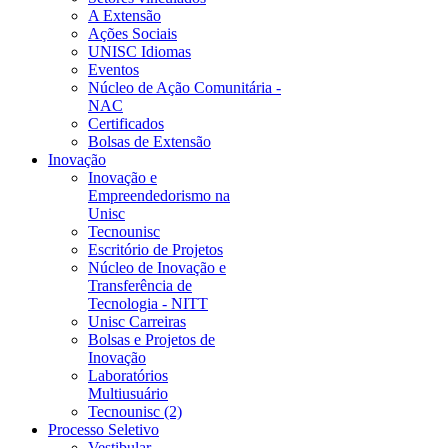
A Extensão
Ações Sociais
UNISC Idiomas
Eventos
Núcleo de Ação Comunitária -
NAC
Certificados
Bolsas de Extensão
Inovação
Inovação e
Empreendedorismo na
Unisc
Tecnounisc
Escritório de Projetos
Núcleo de Inovação e
Transferência de
Tecnologia - NITT
Unisc Carreiras
Bolsas e Projetos de
Inovação
Laboratórios
Multiusuário
Tecnounisc (2)
Processo Seletivo
Vestibular