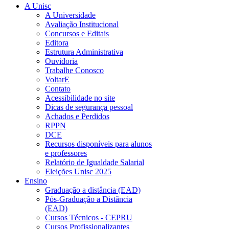
A Unisc
A Universidade
Avaliação Institucional
Concursos e Editais
Editora
Estrutura Administrativa
Ouvidoria
Trabalhe Conosco
VoltarE
Contato
Acessibilidade no site
Dicas de segurança pessoal
Achados e Perdidos
RPPN
DCE
Recursos disponíveis para alunos
e professores
Relatório de Igualdade Salarial
Eleições Unisc 2025
Ensino
Graduação a distância (EAD)
Pós-Graduação a Distância
(EAD)
Cursos Técnicos - CEPRU
Cursos Profissionalizantes