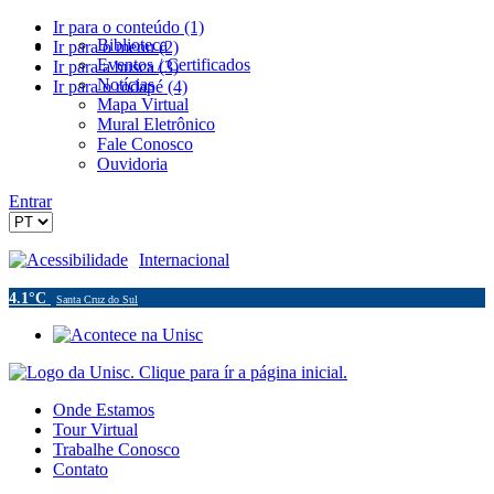
Ir para o conteúdo (1)
Biblioteca
Ir para o menu (2)
Eventos / Certificados
Ir para a busca (3)
Notícias
Ir para o rodapé (4)
Mapa Virtual
Mural Eletrônico
Fale Conosco
Ouvidoria
Entrar
Acessibilidade
Internacional
4.1°C
Santa Cruz do Sul
Onde Estamos
Tour Virtual
Trabalhe Conosco
Contato