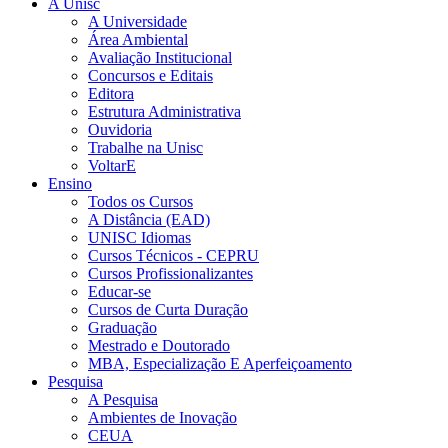
A Unisc
A Universidade
Área Ambiental
Avaliação Institucional
Concursos e Editais
Editora
Estrutura Administrativa
Ouvidoria
Trabalhe na Unisc
VoltarE
Ensino
Todos os Cursos
A Distância (EAD)
UNISC Idiomas
Cursos Técnicos - CEPRU
Cursos Profissionalizantes
Educar-se
Cursos de Curta Duração
Graduação
Mestrado e Doutorado
MBA, Especialização E Aperfeiçoamento
Pesquisa
A Pesquisa
Ambientes de Inovação
CEUA