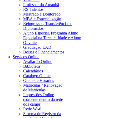
Professor do Amanhã
RS Talentos
Mestrado e Doutorado
MBA e Especialização
Reingressos, Transferências e
Diplomados
Aluno Especial, Programa Aluno
Especial na Terceira Idade e Aluno
Ouvinte
Graduação EAD
Bolsas e Financiamentos
Serviços Online
Avaliação Online
Biblioteca
Calendários
Catálogo Online
Grade de Horários
Matriculas / Renovação
de Matriculas
Impressões Online
(somente dentro da rede
dos campi)
Rede Wi-fi
Sistema de Registro da