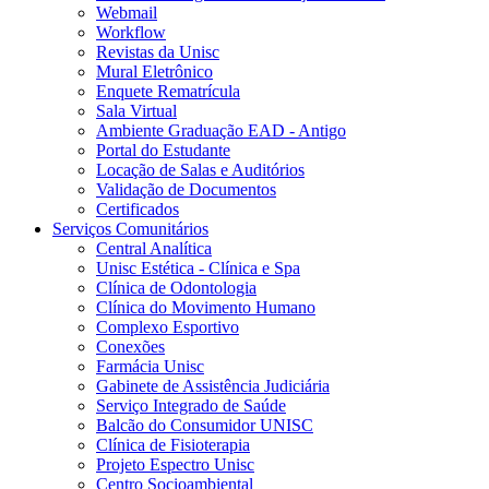
Webmail
Workflow
Revistas da Unisc
Mural Eletrônico
Enquete Rematrícula
Sala Virtual
Ambiente Graduação EAD - Antigo
Portal do Estudante
Locação de Salas e Auditórios
Validação de Documentos
Certificados
Serviços Comunitários
Central Analítica
Unisc Estética - Clínica e Spa
Clínica de Odontologia
Clínica do Movimento Humano
Complexo Esportivo
Conexões
Farmácia Unisc
Gabinete de Assistência Judiciária
Serviço Integrado de Saúde
Balcão do Consumidor UNISC
Clínica de Fisioterapia
Projeto Espectro Unisc
Centro Socioambiental