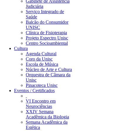
Gabinete de Assistência
Judiciária
Serviço Integrado de
Saúde
Balcão do Consumidor
UNISC
Clínica de Fisioterapia
Projeto Espectro Unisc
Centro Socioambiental
Cultura
Agenda Cultural
Coro da Unisc
Escola de Música
Núcleo de Arte e Cultura
Orquestra de Câmara da
Unisc
Pinacoteca Unisc
Eventos / Certificados
VI Encontro em
Neurociências
XXIV Semana
Acadêmica da Biologia
Semana Acadêmica da
Estética