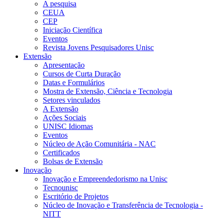
A pesquisa
CEUA
CEP
Iniciação Científica
Eventos
Revista Jovens Pesquisadores Unisc
Extensão
Apresentação
Cursos de Curta Duração
Datas e Formulários
Mostra de Extensão, Ciência e Tecnologia
Setores vinculados
A Extensão
Ações Sociais
UNISC Idiomas
Eventos
Núcleo de Ação Comunitária - NAC
Certificados
Bolsas de Extensão
Inovação
Inovação e Empreendedorismo na Unisc
Tecnounisc
Escritório de Projetos
Núcleo de Inovação e Transferência de Tecnologia -
NITT