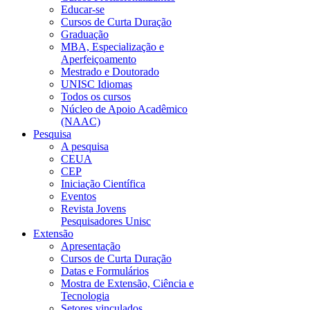
Educar-se
Cursos de Curta Duração
Graduação
MBA, Especialização e
Aperfeiçoamento
Mestrado e Doutorado
UNISC Idiomas
Todos os cursos
Núcleo de Apoio Acadêmico
(NAAC)
Pesquisa
A pesquisa
CEUA
CEP
Iniciação Científica
Eventos
Revista Jovens
Pesquisadores Unisc
Extensão
Apresentação
Cursos de Curta Duração
Datas e Formulários
Mostra de Extensão, Ciência e
Tecnologia
Setores vinculados