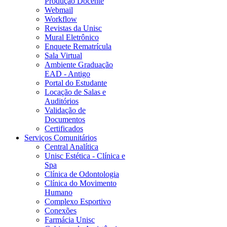
Produção Docente
Webmail
Workflow
Revistas da Unisc
Mural Eletrônico
Enquete Rematrícula
Sala Virtual
Ambiente Graduação
EAD - Antigo
Portal do Estudante
Locação de Salas e
Auditórios
Validação de
Documentos
Certificados
Serviços Comunitários
Central Analítica
Unisc Estética - Clínica e
Spa
Clínica de Odontologia
Clínica do Movimento
Humano
Complexo Esportivo
Conexões
Farmácia Unisc