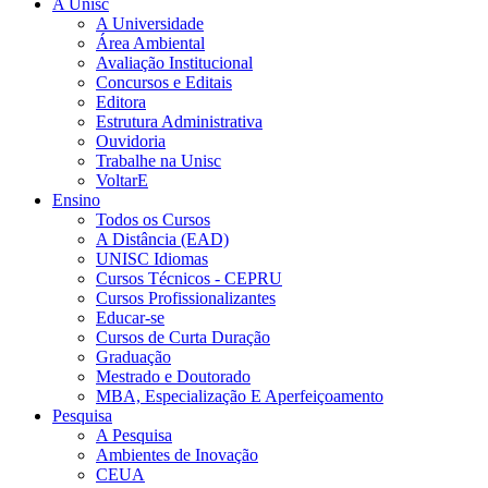
A Unisc
A Universidade
Área Ambiental
Avaliação Institucional
Concursos e Editais
Editora
Estrutura Administrativa
Ouvidoria
Trabalhe na Unisc
VoltarE
Ensino
Todos os Cursos
A Distância (EAD)
UNISC Idiomas
Cursos Técnicos - CEPRU
Cursos Profissionalizantes
Educar-se
Cursos de Curta Duração
Graduação
Mestrado e Doutorado
MBA, Especialização E Aperfeiçoamento
Pesquisa
A Pesquisa
Ambientes de Inovação
CEUA