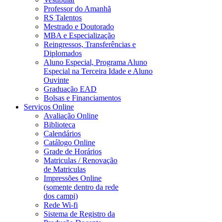
Professor do Amanhã
RS Talentos
Mestrado e Doutorado
MBA e Especialização
Reingressos, Transferências e
Diplomados
Aluno Especial, Programa Aluno
Especial na Terceira Idade e Aluno
Ouvinte
Graduação EAD
Bolsas e Financiamentos
Serviços Online
Avaliação Online
Biblioteca
Calendários
Catálogo Online
Grade de Horários
Matriculas / Renovação
de Matriculas
Impressões Online
(somente dentro da rede
dos campi)
Rede Wi-fi
Sistema de Registro da