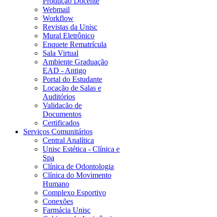
Produção Docente
Webmail
Workflow
Revistas da Unisc
Mural Eletrônico
Enquete Rematrícula
Sala Virtual
Ambiente Graduação
EAD - Antigo
Portal do Estudante
Locação de Salas e
Auditórios
Validação de
Documentos
Certificados
Serviços Comunitários
Central Analítica
Unisc Estética - Clínica e
Spa
Clínica de Odontologia
Clínica do Movimento
Humano
Complexo Esportivo
Conexões
Farmácia Unisc