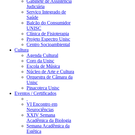
Gabinete de Assistência
Judiciária
Serviço Integrado de
Saúde
Balcão do Consumidor
UNISC
Clínica de Fisioterapia
Projeto Espectro Unisc
Centro Socioambiental
Cultura
Agenda Cultural
Coro da Unisc
Escola de Música
Núcleo de Arte e Cultura
Orquestra de Câmara da
Unisc
Pinacoteca Unisc
Eventos / Certificados
VI Encontro em
Neurociências
XXIV Semana
Acadêmica da Biologia
Semana Acadêmica da
Estética