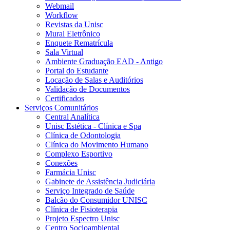
Webmail
Workflow
Revistas da Unisc
Mural Eletrônico
Enquete Rematrícula
Sala Virtual
Ambiente Graduação EAD - Antigo
Portal do Estudante
Locação de Salas e Auditórios
Validação de Documentos
Certificados
Serviços Comunitários
Central Analítica
Unisc Estética - Clínica e Spa
Clínica de Odontologia
Clínica do Movimento Humano
Complexo Esportivo
Conexões
Farmácia Unisc
Gabinete de Assistência Judiciária
Serviço Integrado de Saúde
Balcão do Consumidor UNISC
Clínica de Fisioterapia
Projeto Espectro Unisc
Centro Socioambiental