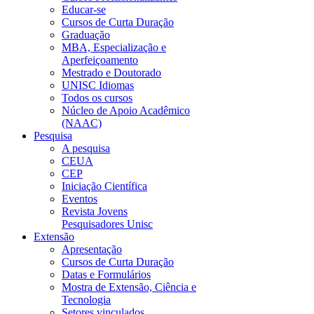
Educar-se
Cursos de Curta Duração
Graduação
MBA, Especialização e
Aperfeiçoamento
Mestrado e Doutorado
UNISC Idiomas
Todos os cursos
Núcleo de Apoio Acadêmico
(NAAC)
Pesquisa
A pesquisa
CEUA
CEP
Iniciação Científica
Eventos
Revista Jovens
Pesquisadores Unisc
Extensão
Apresentação
Cursos de Curta Duração
Datas e Formulários
Mostra de Extensão, Ciência e
Tecnologia
Setores vinculados