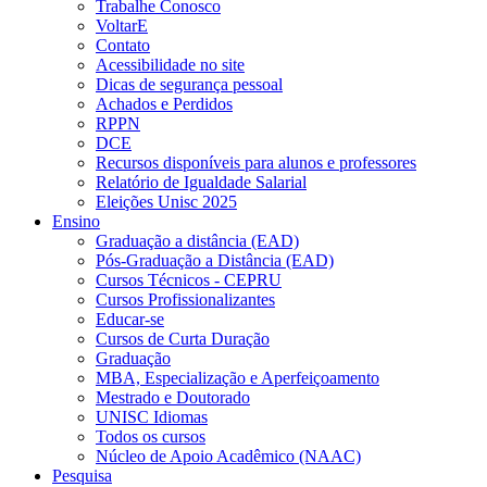
Trabalhe Conosco
VoltarE
Contato
Acessibilidade no site
Dicas de segurança pessoal
Achados e Perdidos
RPPN
DCE
Recursos disponíveis para alunos e professores
Relatório de Igualdade Salarial
Eleições Unisc 2025
Ensino
Graduação a distância (EAD)
Pós-Graduação a Distância (EAD)
Cursos Técnicos - CEPRU
Cursos Profissionalizantes
Educar-se
Cursos de Curta Duração
Graduação
MBA, Especialização e Aperfeiçoamento
Mestrado e Doutorado
UNISC Idiomas
Todos os cursos
Núcleo de Apoio Acadêmico (NAAC)
Pesquisa