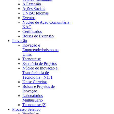
A Extensão
Ações Sociais
UNISC Idiomas
Eventos
Núcleo de Ação Comunitária -
NAC
Certificados
Bolsas de Extensão
Inovação
Inovação e
Empreendedorismo na
Unisc
Tecnounisc
Escritório de Projetos
Núcleo de Inovação e
Transferência de
Tecnologia - NITT
Unisc Carreiras
Bolsas e Projetos de
Inovação
Laboratórios
Multiusuário
Tecnounisc (2)
Processo Seletivo
Vestibular