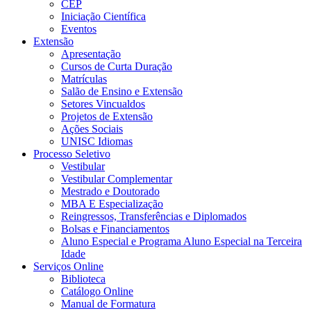
CEP
Iniciação Científica
Eventos
Extensão
Apresentação
Cursos de Curta Duração
Matrículas
Salão de Ensino e Extensão
Setores Vincualdos
Projetos de Extensão
Ações Sociais
UNISC Idiomas
Processo Seletivo
Vestibular
Vestibular Complementar
Mestrado e Doutorado
MBA E Especialização
Reingressos, Transferências e Diplomados
Bolsas e Financiamentos
Aluno Especial e Programa Aluno Especial na Terceira
Idade
Serviços Online
Biblioteca
Catálogo Online
Manual de Formatura