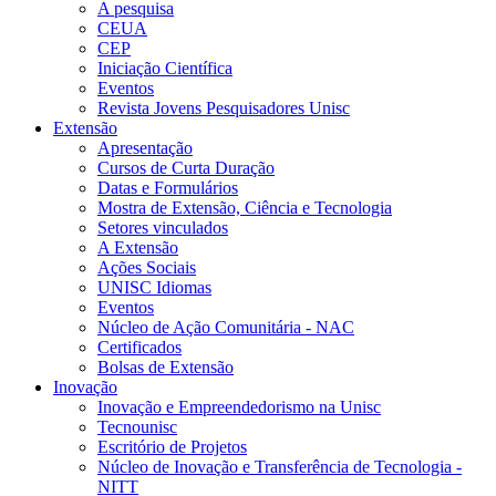
A pesquisa
CEUA
CEP
Iniciação Científica
Eventos
Revista Jovens Pesquisadores Unisc
Extensão
Apresentação
Cursos de Curta Duração
Datas e Formulários
Mostra de Extensão, Ciência e Tecnologia
Setores vinculados
A Extensão
Ações Sociais
UNISC Idiomas
Eventos
Núcleo de Ação Comunitária - NAC
Certificados
Bolsas de Extensão
Inovação
Inovação e Empreendedorismo na Unisc
Tecnounisc
Escritório de Projetos
Núcleo de Inovação e Transferência de Tecnologia -
NITT