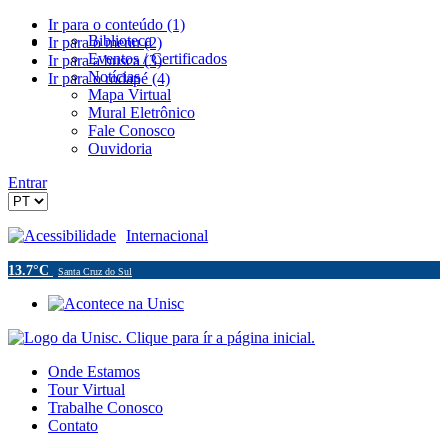
Ir para o conteúdo (1)
Biblioteca
Ir para o menu (2)
Eventos / Certificados
Ir para a busca (3)
Notícias
Ir para o rodapé (4)
Mapa Virtual
Mural Eletrônico
Fale Conosco
Ouvidoria
Entrar
Acessibilidade
Internacional
13.7°C
Santa Cruz do Sul
Onde Estamos
Tour Virtual
Trabalhe Conosco
Contato