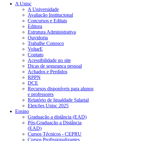
A Unisc
A Universidade
Avaliação Institucional
Concursos e Editais
Editora
Estrutura Administrativa
Ouvidoria
Trabalhe Conosco
VoltarE
Contato
Acessibilidade no site
Dicas de segurança pessoal
Achados e Perdidos
RPPN
DCE
Recursos disponíveis para alunos
e professores
Relatório de Igualdade Salarial
Eleições Unisc 2025
Ensino
Graduação a distância (EAD)
Pós-Graduação a Distância
(EAD)
Cursos Técnicos - CEPRU
Cursos Profissionalizantes