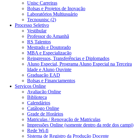
Unisc Carreiras
Bolsas e Projetos de Inovação
Laboratórios Multiusuário
Tecnounisc (2)
Processo Seletivo
Vestibular
Professor do Amanhã
RS Talentos
Mestrado e Doutorado
MBA e Especialização
Reingressos, Transferências e Diplomados
Aluno Especial, Programa Aluno Especial na Terceira
Idade e Aluno Ouvinte
Graduação EAD
Bolsas e Financiamentos
Serviços Online
Avaliação Online
Biblioteca
Calendários
Catálogo Online
Grade de Horários
Matriculas / Renovação de Matriculas
Impressões Online (somente dentro da rede dos campi)
Rede Wi-fi
Sistema de Registro da Produção Docente