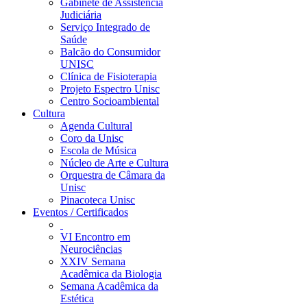
Gabinete de Assistência
Judiciária
Serviço Integrado de
Saúde
Balcão do Consumidor
UNISC
Clínica de Fisioterapia
Projeto Espectro Unisc
Centro Socioambiental
Cultura
Agenda Cultural
Coro da Unisc
Escola de Música
Núcleo de Arte e Cultura
Orquestra de Câmara da
Unisc
Pinacoteca Unisc
Eventos / Certificados
VI Encontro em
Neurociências
XXIV Semana
Acadêmica da Biologia
Semana Acadêmica da
Estética