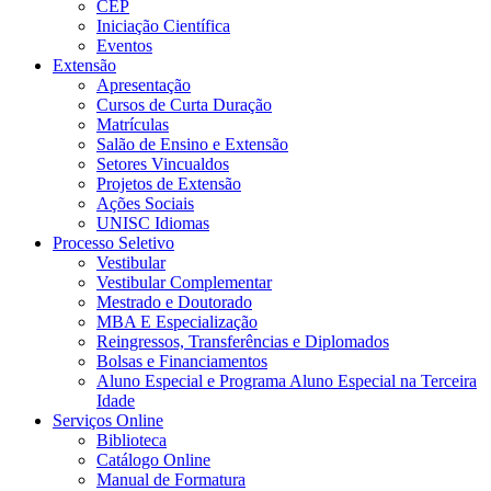
CEP
Iniciação Científica
Eventos
Extensão
Apresentação
Cursos de Curta Duração
Matrículas
Salão de Ensino e Extensão
Setores Vincualdos
Projetos de Extensão
Ações Sociais
UNISC Idiomas
Processo Seletivo
Vestibular
Vestibular Complementar
Mestrado e Doutorado
MBA E Especialização
Reingressos, Transferências e Diplomados
Bolsas e Financiamentos
Aluno Especial e Programa Aluno Especial na Terceira
Idade
Serviços Online
Biblioteca
Catálogo Online
Manual de Formatura