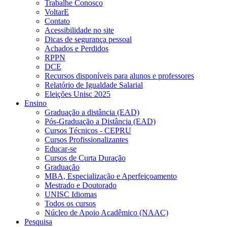
Trabalhe Conosco
VoltarE
Contato
Acessibilidade no site
Dicas de segurança pessoal
Achados e Perdidos
RPPN
DCE
Recursos disponíveis para alunos e professores
Relatório de Igualdade Salarial
Eleições Unisc 2025
Ensino
Graduação a distância (EAD)
Pós-Graduação a Distância (EAD)
Cursos Técnicos - CEPRU
Cursos Profissionalizantes
Educar-se
Cursos de Curta Duração
Graduação
MBA, Especialização e Aperfeiçoamento
Mestrado e Doutorado
UNISC Idiomas
Todos os cursos
Núcleo de Apoio Acadêmico (NAAC)
Pesquisa