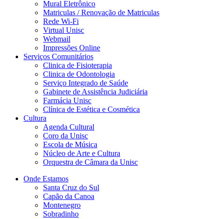
Mural Eletrônico
Matriculas / Renovação de Matriculas
Rede Wi-Fi
Virtual Unisc
Webmail
Impressões Online
Serviços Comunitários
Clinica de Fisioterapia
Clinica de Odontologia
Serviço Integrado de Saúde
Gabinete de Assistência Judiciária
Farmácia Unisc
Clínica de Estética e Cosmética
Cultura
Agenda Cultural
Coro da Unisc
Escola de Música
Núcleo de Arte e Cultura
Orquestra de Câmara da Unisc
Onde Estamos
Santa Cruz do Sul
Capão da Canoa
Montenegro
Sobradinho