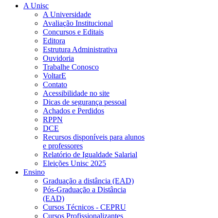
A Unisc
A Universidade
Avaliação Institucional
Concursos e Editais
Editora
Estrutura Administrativa
Ouvidoria
Trabalhe Conosco
VoltarE
Contato
Acessibilidade no site
Dicas de segurança pessoal
Achados e Perdidos
RPPN
DCE
Recursos disponíveis para alunos
e professores
Relatório de Igualdade Salarial
Eleições Unisc 2025
Ensino
Graduação a distância (EAD)
Pós-Graduação a Distância
(EAD)
Cursos Técnicos - CEPRU
Cursos Profissionalizantes