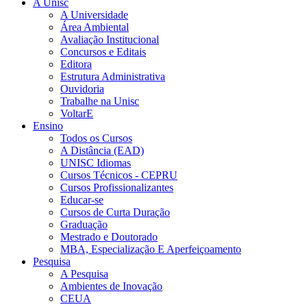
A Unisc
A Universidade
Área Ambiental
Avaliação Institucional
Concursos e Editais
Editora
Estrutura Administrativa
Ouvidoria
Trabalhe na Unisc
VoltarE
Ensino
Todos os Cursos
A Distância (EAD)
UNISC Idiomas
Cursos Técnicos - CEPRU
Cursos Profissionalizantes
Educar-se
Cursos de Curta Duração
Graduação
Mestrado e Doutorado
MBA, Especialização E Aperfeiçoamento
Pesquisa
A Pesquisa
Ambientes de Inovação
CEUA