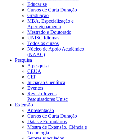
Educar-se
Cursos de Curta Duração
Graduação
MBA, Especialização e
Aperfeiçoamento
Mestrado e Doutorado
UNISC Idiomas
Todos os cursos
Núcleo de Apoio Acadêmico
(NAAC)
Pesquisa
A pesquisa
CEUA
CEP
Iniciação Científica
Eventos
Revista Jovens
Pesquisadores Unisc
Extensão
Apresentação
Cursos de Curta Duração
Datas e Formulários
Mostra de Extensão, Ciência e
Tecnologia
Setores vinculados