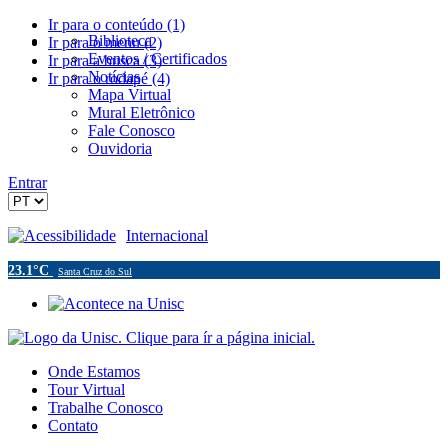
Ir para o conteúdo (1)
Biblioteca
Ir para o menu (2)
Eventos / Certificados
Ir para a busca (3)
Notícias
Ir para o rodapé (4)
Mapa Virtual
Mural Eletrônico
Fale Conosco
Ouvidoria
Entrar
Acessibilidade
Internacional
23.1°C
Santa Cruz do Sul
Onde Estamos
Tour Virtual
Trabalhe Conosco
Contato