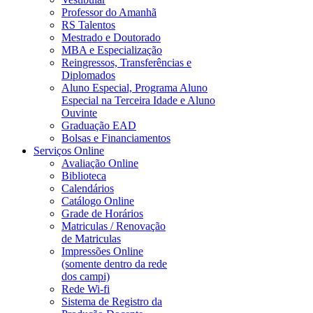
Professor do Amanhã
RS Talentos
Mestrado e Doutorado
MBA e Especialização
Reingressos, Transferências e
Diplomados
Aluno Especial, Programa Aluno
Especial na Terceira Idade e Aluno
Ouvinte
Graduação EAD
Bolsas e Financiamentos
Serviços Online
Avaliação Online
Biblioteca
Calendários
Catálogo Online
Grade de Horários
Matriculas / Renovação
de Matriculas
Impressões Online
(somente dentro da rede
dos campi)
Rede Wi-fi
Sistema de Registro da