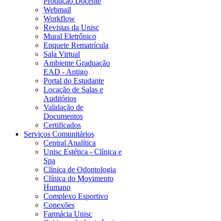
Produção Docente
Webmail
Workflow
Revistas da Unisc
Mural Eletrônico
Enquete Rematrícula
Sala Virtual
Ambiente Graduação
EAD - Antigo
Portal do Estudante
Locação de Salas e
Auditórios
Validação de
Documentos
Certificados
Serviços Comunitários
Central Analítica
Unisc Estética - Clínica e
Spa
Clínica de Odontologia
Clínica do Movimento
Humano
Complexo Esportivo
Conexões
Farmácia Unisc