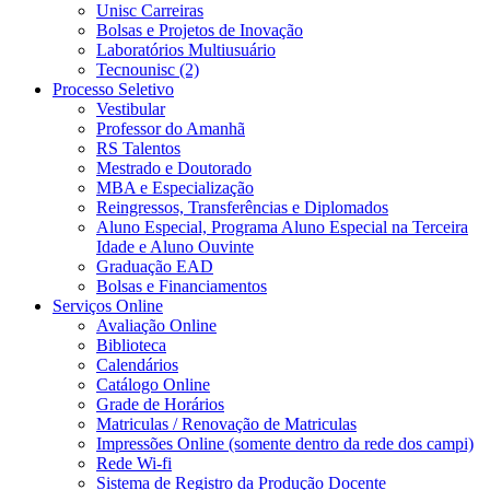
Unisc Carreiras
Bolsas e Projetos de Inovação
Laboratórios Multiusuário
Tecnounisc (2)
Processo Seletivo
Vestibular
Professor do Amanhã
RS Talentos
Mestrado e Doutorado
MBA e Especialização
Reingressos, Transferências e Diplomados
Aluno Especial, Programa Aluno Especial na Terceira
Idade e Aluno Ouvinte
Graduação EAD
Bolsas e Financiamentos
Serviços Online
Avaliação Online
Biblioteca
Calendários
Catálogo Online
Grade de Horários
Matriculas / Renovação de Matriculas
Impressões Online (somente dentro da rede dos campi)
Rede Wi-fi
Sistema de Registro da Produção Docente