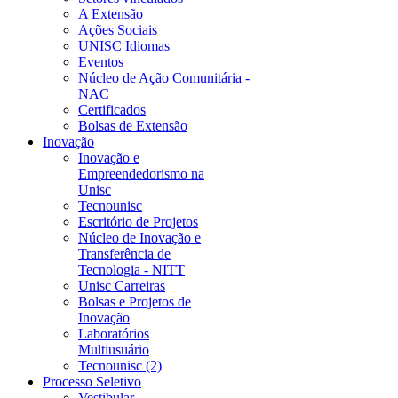
A Extensão
Ações Sociais
UNISC Idiomas
Eventos
Núcleo de Ação Comunitária -
NAC
Certificados
Bolsas de Extensão
Inovação
Inovação e
Empreendedorismo na
Unisc
Tecnounisc
Escritório de Projetos
Núcleo de Inovação e
Transferência de
Tecnologia - NITT
Unisc Carreiras
Bolsas e Projetos de
Inovação
Laboratórios
Multiusuário
Tecnounisc (2)
Processo Seletivo
Vestibular