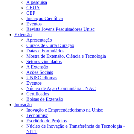
A pesquisa
CEUA
CEP
Iniciação Científica
Eventos
Revista Jovens Pesquisadores Unisc
Extensão
Apresentação
Cursos de Curta Duração
Datas e Formulários
Mostra de Extensão, Ciência e Tecnologia
Setores vinculados
A Extensão
Ações Sociais
UNISC Idiomas
Eventos
Núcleo de Ação Comunitária - NAC
Certificados
Bolsas de Extensão
Inovação
Inovação e Empreendedorismo na Unisc
Tecnounisc
Escritório de Projetos
Núcleo de Inovação e Transferência de Tecnologia -
NITT