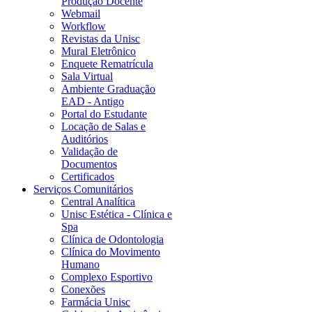
Produção Docente
Webmail
Workflow
Revistas da Unisc
Mural Eletrônico
Enquete Rematrícula
Sala Virtual
Ambiente Graduação
EAD - Antigo
Portal do Estudante
Locação de Salas e
Auditórios
Validação de
Documentos
Certificados
Serviços Comunitários
Central Analítica
Unisc Estética - Clínica e
Spa
Clínica de Odontologia
Clínica do Movimento
Humano
Complexo Esportivo
Conexões
Farmácia Unisc