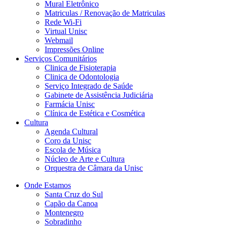
Mural Eletrônico
Matriculas / Renovação de Matriculas
Rede Wi-Fi
Virtual Unisc
Webmail
Impressões Online
Serviços Comunitários
Clinica de Fisioterapia
Clinica de Odontologia
Serviço Integrado de Saúde
Gabinete de Assistência Judiciária
Farmácia Unisc
Clínica de Estética e Cosmética
Cultura
Agenda Cultural
Coro da Unisc
Escola de Música
Núcleo de Arte e Cultura
Orquestra de Câmara da Unisc
Onde Estamos
Santa Cruz do Sul
Capão da Canoa
Montenegro
Sobradinho