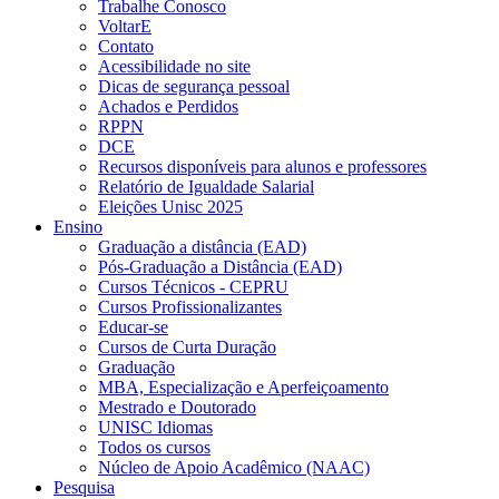
Trabalhe Conosco
VoltarE
Contato
Acessibilidade no site
Dicas de segurança pessoal
Achados e Perdidos
RPPN
DCE
Recursos disponíveis para alunos e professores
Relatório de Igualdade Salarial
Eleições Unisc 2025
Ensino
Graduação a distância (EAD)
Pós-Graduação a Distância (EAD)
Cursos Técnicos - CEPRU
Cursos Profissionalizantes
Educar-se
Cursos de Curta Duração
Graduação
MBA, Especialização e Aperfeiçoamento
Mestrado e Doutorado
UNISC Idiomas
Todos os cursos
Núcleo de Apoio Acadêmico (NAAC)
Pesquisa