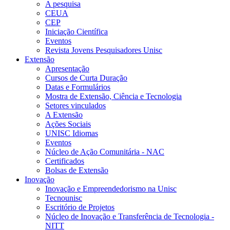
A pesquisa
CEUA
CEP
Iniciação Científica
Eventos
Revista Jovens Pesquisadores Unisc
Extensão
Apresentação
Cursos de Curta Duração
Datas e Formulários
Mostra de Extensão, Ciência e Tecnologia
Setores vinculados
A Extensão
Ações Sociais
UNISC Idiomas
Eventos
Núcleo de Ação Comunitária - NAC
Certificados
Bolsas de Extensão
Inovação
Inovação e Empreendedorismo na Unisc
Tecnounisc
Escritório de Projetos
Núcleo de Inovação e Transferência de Tecnologia -
NITT