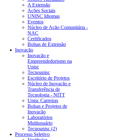
A Extensão
Ações Sociais
UNISC Idiomas
Eventos
Núcleo de Ação Comunitária -
NAC
Certificados
Bolsas de Extensão
Inovação
Inovação e
Empreendedorismo na
Unisc
Tecnounisc
Escritório de Projetos
Núcleo de Inovação e
Transferência de
Tecnologia - NITT
Unisc Carreiras
Bolsas e Projetos de
Inovação
Laboratórios
Multiusuário
Tecnounisc (2)
Processo Seletivo
Vestibular