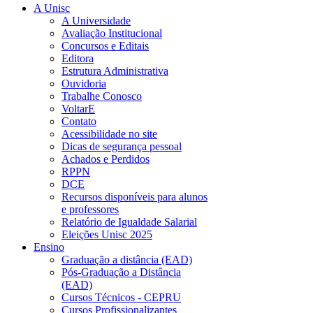
A Unisc
A Universidade
Avaliação Institucional
Concursos e Editais
Editora
Estrutura Administrativa
Ouvidoria
Trabalhe Conosco
VoltarE
Contato
Acessibilidade no site
Dicas de segurança pessoal
Achados e Perdidos
RPPN
DCE
Recursos disponíveis para alunos
e professores
Relatório de Igualdade Salarial
Eleições Unisc 2025
Ensino
Graduação a distância (EAD)
Pós-Graduação a Distância
(EAD)
Cursos Técnicos - CEPRU
Cursos Profissionalizantes