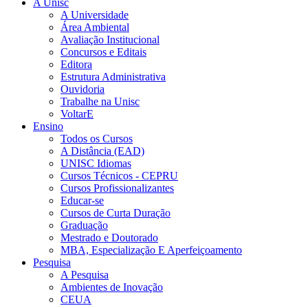
A Unisc
A Universidade
Área Ambiental
Avaliação Institucional
Concursos e Editais
Editora
Estrutura Administrativa
Ouvidoria
Trabalhe na Unisc
VoltarE
Ensino
Todos os Cursos
A Distância (EAD)
UNISC Idiomas
Cursos Técnicos - CEPRU
Cursos Profissionalizantes
Educar-se
Cursos de Curta Duração
Graduação
Mestrado e Doutorado
MBA, Especialização E Aperfeiçoamento
Pesquisa
A Pesquisa
Ambientes de Inovação
CEUA