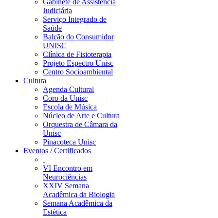
Gabinete de Assistência
Judiciária
Serviço Integrado de
Saúde
Balcão do Consumidor
UNISC
Clínica de Fisioterapia
Projeto Espectro Unisc
Centro Socioambiental
Cultura
Agenda Cultural
Coro da Unisc
Escola de Música
Núcleo de Arte e Cultura
Orquestra de Câmara da
Unisc
Pinacoteca Unisc
Eventos / Certificados
VI Encontro em
Neurociências
XXIV Semana
Acadêmica da Biologia
Semana Acadêmica da
Estética