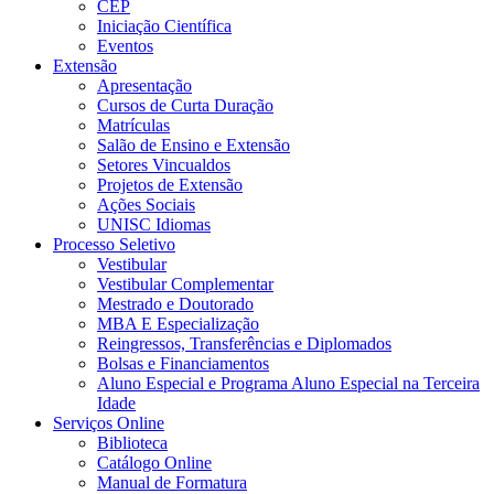
CEP
Iniciação Científica
Eventos
Extensão
Apresentação
Cursos de Curta Duração
Matrículas
Salão de Ensino e Extensão
Setores Vincualdos
Projetos de Extensão
Ações Sociais
UNISC Idiomas
Processo Seletivo
Vestibular
Vestibular Complementar
Mestrado e Doutorado
MBA E Especialização
Reingressos, Transferências e Diplomados
Bolsas e Financiamentos
Aluno Especial e Programa Aluno Especial na Terceira
Idade
Serviços Online
Biblioteca
Catálogo Online
Manual de Formatura