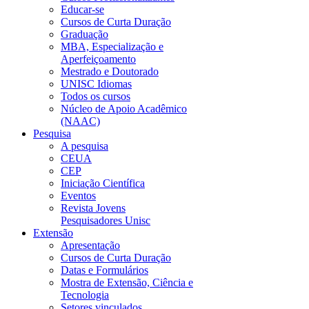
Educar-se
Cursos de Curta Duração
Graduação
MBA, Especialização e
Aperfeiçoamento
Mestrado e Doutorado
UNISC Idiomas
Todos os cursos
Núcleo de Apoio Acadêmico
(NAAC)
Pesquisa
A pesquisa
CEUA
CEP
Iniciação Científica
Eventos
Revista Jovens
Pesquisadores Unisc
Extensão
Apresentação
Cursos de Curta Duração
Datas e Formulários
Mostra de Extensão, Ciência e
Tecnologia
Setores vinculados