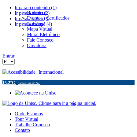
Ir para o conteúdo (1)
Biblioteca
Ir para o menu (2)
Eventos / Certificados
Ir para a busca (3)
Notícias
Ir para o rodapé (4)
Mapa Virtual
Mural Eletrônico
Fale Conosco
Ouvidoria
Entrar
Acessibilidade
Internacional
15.2°C
Santa Cruz do Sul
Onde Estamos
Tour Virtual
Trabalhe Conosco
Contato