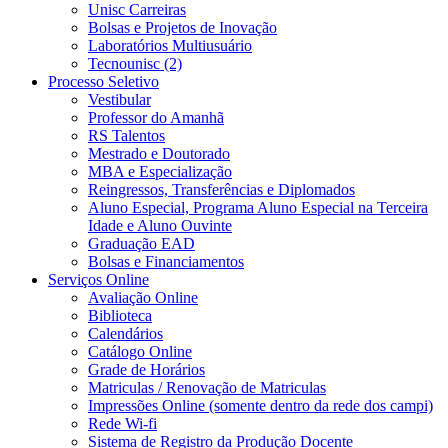
Unisc Carreiras
Bolsas e Projetos de Inovação
Laboratórios Multiusuário
Tecnounisc (2)
Processo Seletivo
Vestibular
Professor do Amanhã
RS Talentos
Mestrado e Doutorado
MBA e Especialização
Reingressos, Transferências e Diplomados
Aluno Especial, Programa Aluno Especial na Terceira
Idade e Aluno Ouvinte
Graduação EAD
Bolsas e Financiamentos
Serviços Online
Avaliação Online
Biblioteca
Calendários
Catálogo Online
Grade de Horários
Matriculas / Renovação de Matriculas
Impressões Online (somente dentro da rede dos campi)
Rede Wi-fi
Sistema de Registro da Produção Docente