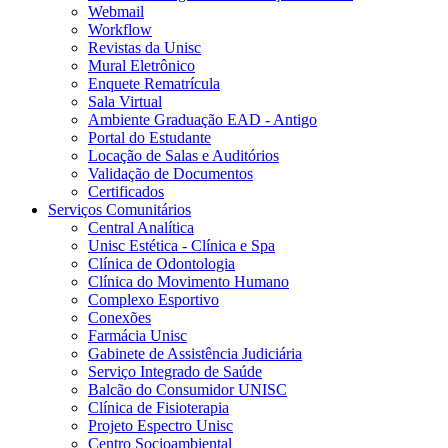
Webmail
Workflow
Revistas da Unisc
Mural Eletrônico
Enquete Rematrícula
Sala Virtual
Ambiente Graduação EAD - Antigo
Portal do Estudante
Locação de Salas e Auditórios
Validação de Documentos
Certificados
Serviços Comunitários
Central Analítica
Unisc Estética - Clínica e Spa
Clínica de Odontologia
Clínica do Movimento Humano
Complexo Esportivo
Conexões
Farmácia Unisc
Gabinete de Assistência Judiciária
Serviço Integrado de Saúde
Balcão do Consumidor UNISC
Clínica de Fisioterapia
Projeto Espectro Unisc
Centro Socioambiental