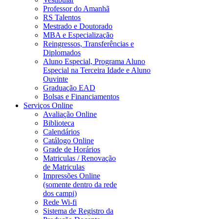
Professor do Amanhã
RS Talentos
Mestrado e Doutorado
MBA e Especialização
Reingressos, Transferências e
Diplomados
Aluno Especial, Programa Aluno
Especial na Terceira Idade e Aluno
Ouvinte
Graduação EAD
Bolsas e Financiamentos
Serviços Online
Avaliação Online
Biblioteca
Calendários
Catálogo Online
Grade de Horários
Matriculas / Renovação
de Matriculas
Impressões Online
(somente dentro da rede
dos campi)
Rede Wi-fi
Sistema de Registro da