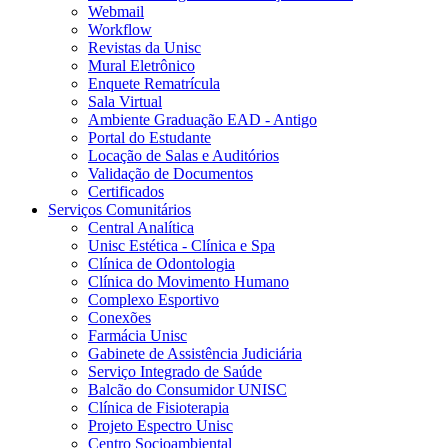
Webmail
Workflow
Revistas da Unisc
Mural Eletrônico
Enquete Rematrícula
Sala Virtual
Ambiente Graduação EAD - Antigo
Portal do Estudante
Locação de Salas e Auditórios
Validação de Documentos
Certificados
Serviços Comunitários
Central Analítica
Unisc Estética - Clínica e Spa
Clínica de Odontologia
Clínica do Movimento Humano
Complexo Esportivo
Conexões
Farmácia Unisc
Gabinete de Assistência Judiciária
Serviço Integrado de Saúde
Balcão do Consumidor UNISC
Clínica de Fisioterapia
Projeto Espectro Unisc
Centro Socioambiental