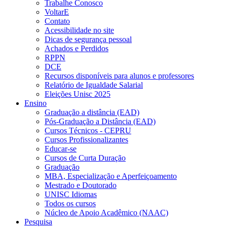
Trabalhe Conosco
VoltarE
Contato
Acessibilidade no site
Dicas de segurança pessoal
Achados e Perdidos
RPPN
DCE
Recursos disponíveis para alunos e professores
Relatório de Igualdade Salarial
Eleições Unisc 2025
Ensino
Graduação a distância (EAD)
Pós-Graduação a Distância (EAD)
Cursos Técnicos - CEPRU
Cursos Profissionalizantes
Educar-se
Cursos de Curta Duração
Graduação
MBA, Especialização e Aperfeiçoamento
Mestrado e Doutorado
UNISC Idiomas
Todos os cursos
Núcleo de Apoio Acadêmico (NAAC)
Pesquisa