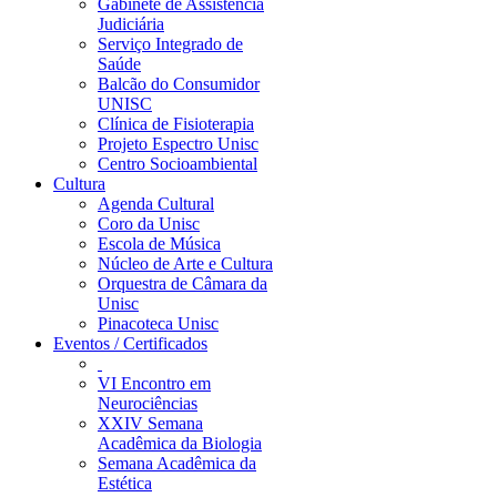
Gabinete de Assistência
Judiciária
Serviço Integrado de
Saúde
Balcão do Consumidor
UNISC
Clínica de Fisioterapia
Projeto Espectro Unisc
Centro Socioambiental
Cultura
Agenda Cultural
Coro da Unisc
Escola de Música
Núcleo de Arte e Cultura
Orquestra de Câmara da
Unisc
Pinacoteca Unisc
Eventos / Certificados
VI Encontro em
Neurociências
XXIV Semana
Acadêmica da Biologia
Semana Acadêmica da
Estética