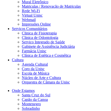
Mural Eletrônico
Matriculas / Renovação de Matriculas
Rede Wi-Fi
Virtual Unisc
Webmail
Impressões Online
Serviços Comunitários
Clinica de Fisioterapia
Clinica de Odontologia
Serviço Integrado de Saúde
Gabinete de Assistência Judiciária
Farmácia Unisc
Clínica de Estética e Cosmética
Cultura
Agenda Cultural
Coro da Unisc
Escola de Música
Núcleo de Arte e Cultura
Orquestra de Câmara da Unisc
Onde Estamos
Santa Cruz do Sul
Capão da Canoa
Montenegro
Sobradinho