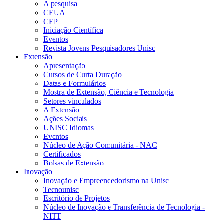
A pesquisa
CEUA
CEP
Iniciação Científica
Eventos
Revista Jovens Pesquisadores Unisc
Extensão
Apresentação
Cursos de Curta Duração
Datas e Formulários
Mostra de Extensão, Ciência e Tecnologia
Setores vinculados
A Extensão
Ações Sociais
UNISC Idiomas
Eventos
Núcleo de Ação Comunitária - NAC
Certificados
Bolsas de Extensão
Inovação
Inovação e Empreendedorismo na Unisc
Tecnounisc
Escritório de Projetos
Núcleo de Inovação e Transferência de Tecnologia -
NITT