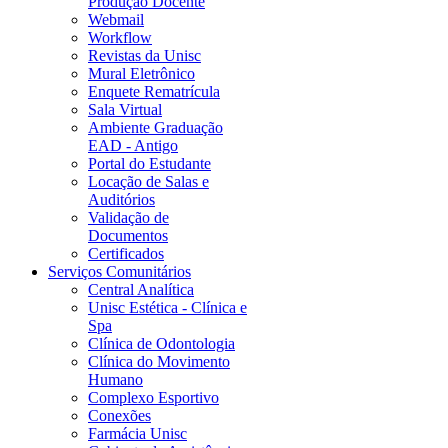
Produção Docente
Webmail
Workflow
Revistas da Unisc
Mural Eletrônico
Enquete Rematrícula
Sala Virtual
Ambiente Graduação
EAD - Antigo
Portal do Estudante
Locação de Salas e
Auditórios
Validação de
Documentos
Certificados
Serviços Comunitários
Central Analítica
Unisc Estética - Clínica e
Spa
Clínica de Odontologia
Clínica do Movimento
Humano
Complexo Esportivo
Conexões
Farmácia Unisc