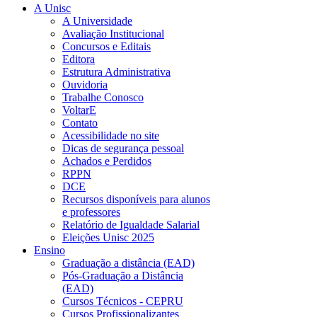
A Unisc
A Universidade
Avaliação Institucional
Concursos e Editais
Editora
Estrutura Administrativa
Ouvidoria
Trabalhe Conosco
VoltarE
Contato
Acessibilidade no site
Dicas de segurança pessoal
Achados e Perdidos
RPPN
DCE
Recursos disponíveis para alunos
e professores
Relatório de Igualdade Salarial
Eleições Unisc 2025
Ensino
Graduação a distância (EAD)
Pós-Graduação a Distância
(EAD)
Cursos Técnicos - CEPRU
Cursos Profissionalizantes