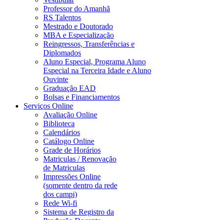
Professor do Amanhã
RS Talentos
Mestrado e Doutorado
MBA e Especialização
Reingressos, Transferências e
Diplomados
Aluno Especial, Programa Aluno
Especial na Terceira Idade e Aluno
Ouvinte
Graduação EAD
Bolsas e Financiamentos
Serviços Online
Avaliação Online
Biblioteca
Calendários
Catálogo Online
Grade de Horários
Matriculas / Renovação
de Matriculas
Impressões Online
(somente dentro da rede
dos campi)
Rede Wi-fi
Sistema de Registro da