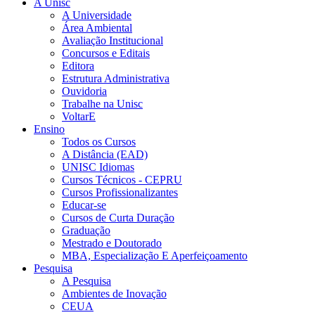
A Unisc
A Universidade
Área Ambiental
Avaliação Institucional
Concursos e Editais
Editora
Estrutura Administrativa
Ouvidoria
Trabalhe na Unisc
VoltarE
Ensino
Todos os Cursos
A Distância (EAD)
UNISC Idiomas
Cursos Técnicos - CEPRU
Cursos Profissionalizantes
Educar-se
Cursos de Curta Duração
Graduação
Mestrado e Doutorado
MBA, Especialização E Aperfeiçoamento
Pesquisa
A Pesquisa
Ambientes de Inovação
CEUA