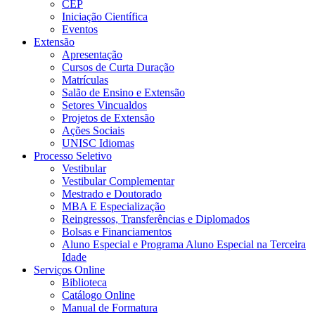
CEP
Iniciação Científica
Eventos
Extensão
Apresentação
Cursos de Curta Duração
Matrículas
Salão de Ensino e Extensão
Setores Vincualdos
Projetos de Extensão
Ações Sociais
UNISC Idiomas
Processo Seletivo
Vestibular
Vestibular Complementar
Mestrado e Doutorado
MBA E Especialização
Reingressos, Transferências e Diplomados
Bolsas e Financiamentos
Aluno Especial e Programa Aluno Especial na Terceira
Idade
Serviços Online
Biblioteca
Catálogo Online
Manual de Formatura