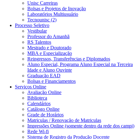
Unisc Carreiras
Bolsas e Projetos de Inovação
Laboratórios Multiusuário
Tecnounisc (2)
Processo Seletivo
Vestibular
Professor do Amanhã
RS Talentos
Mestrado e Doutorado
MBA e Especialização
Reingressos, Transferências e Diplomados
Aluno Especial, Programa Aluno Especial na Terceira
Idade e Aluno Ouvinte
Graduação EAD
Bolsas e Financiamentos
Serviços Online
Avaliação Online
Biblioteca
Calendários
Catálogo Online
Grade de Horários
Matriculas / Renovação de Matriculas
Impressões Online (somente dentro da rede dos campi)
Rede Wi-fi
Sistema de Registro da Produção Docente