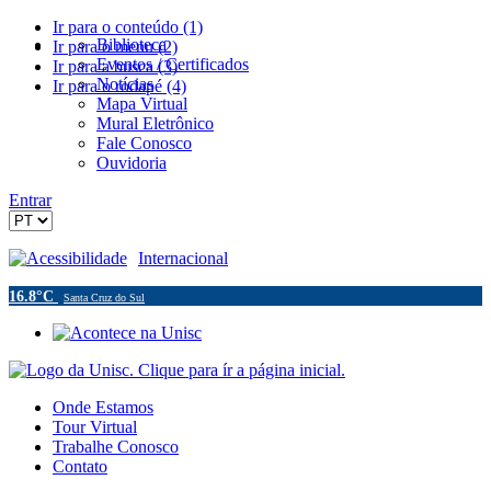
Ir para o conteúdo (1)
Biblioteca
Ir para o menu (2)
Eventos / Certificados
Ir para a busca (3)
Notícias
Ir para o rodapé (4)
Mapa Virtual
Mural Eletrônico
Fale Conosco
Ouvidoria
Entrar
Acessibilidade
Internacional
16.8°C
Santa Cruz do Sul
Onde Estamos
Tour Virtual
Trabalhe Conosco
Contato