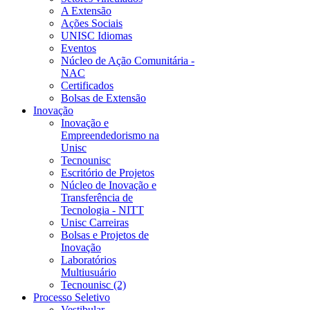
A Extensão
Ações Sociais
UNISC Idiomas
Eventos
Núcleo de Ação Comunitária -
NAC
Certificados
Bolsas de Extensão
Inovação
Inovação e
Empreendedorismo na
Unisc
Tecnounisc
Escritório de Projetos
Núcleo de Inovação e
Transferência de
Tecnologia - NITT
Unisc Carreiras
Bolsas e Projetos de
Inovação
Laboratórios
Multiusuário
Tecnounisc (2)
Processo Seletivo
Vestibular