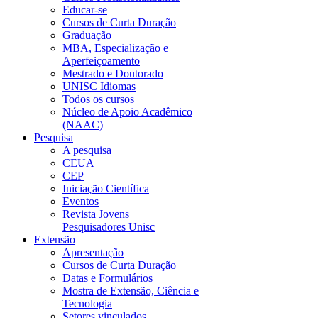
Educar-se
Cursos de Curta Duração
Graduação
MBA, Especialização e
Aperfeiçoamento
Mestrado e Doutorado
UNISC Idiomas
Todos os cursos
Núcleo de Apoio Acadêmico
(NAAC)
Pesquisa
A pesquisa
CEUA
CEP
Iniciação Científica
Eventos
Revista Jovens
Pesquisadores Unisc
Extensão
Apresentação
Cursos de Curta Duração
Datas e Formulários
Mostra de Extensão, Ciência e
Tecnologia
Setores vinculados