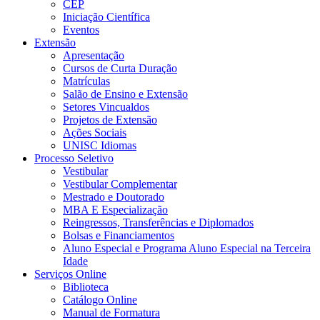
CEP
Iniciação Científica
Eventos
Extensão
Apresentação
Cursos de Curta Duração
Matrículas
Salão de Ensino e Extensão
Setores Vincualdos
Projetos de Extensão
Ações Sociais
UNISC Idiomas
Processo Seletivo
Vestibular
Vestibular Complementar
Mestrado e Doutorado
MBA E Especialização
Reingressos, Transferências e Diplomados
Bolsas e Financiamentos
Aluno Especial e Programa Aluno Especial na Terceira
Idade
Serviços Online
Biblioteca
Catálogo Online
Manual de Formatura