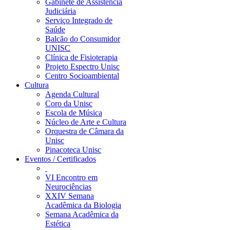
Gabinete de Assistência
Judiciária
Serviço Integrado de
Saúde
Balcão do Consumidor
UNISC
Clínica de Fisioterapia
Projeto Espectro Unisc
Centro Socioambiental
Cultura
Agenda Cultural
Coro da Unisc
Escola de Música
Núcleo de Arte e Cultura
Orquestra de Câmara da
Unisc
Pinacoteca Unisc
Eventos / Certificados
VI Encontro em
Neurociências
XXIV Semana
Acadêmica da Biologia
Semana Acadêmica da
Estética