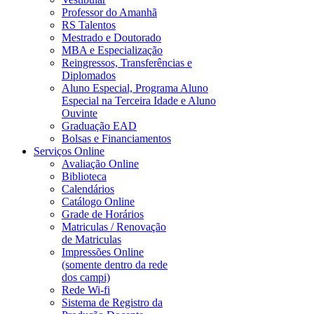
Professor do Amanhã
RS Talentos
Mestrado e Doutorado
MBA e Especialização
Reingressos, Transferências e
Diplomados
Aluno Especial, Programa Aluno
Especial na Terceira Idade e Aluno
Ouvinte
Graduação EAD
Bolsas e Financiamentos
Serviços Online
Avaliação Online
Biblioteca
Calendários
Catálogo Online
Grade de Horários
Matriculas / Renovação
de Matriculas
Impressões Online
(somente dentro da rede
dos campi)
Rede Wi-fi
Sistema de Registro da