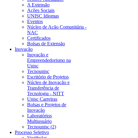
A Extensão
Ações Sociais
UNISC Idiomas
Eventos
Núcleo de Ação Comunitária -
NAC
Certificados
Bolsas de Extensão
Inovação
Inovação e
Empreendedorismo na
Unisc
Tecnounisc
Escritório de Projetos
Núcleo de Inovação e
Transferência de
Tecnologia - NITT
Unisc Carreiras
Bolsas e Projetos de
Inovação
Laboratórios
Multiusuário
Tecnounisc (2)
Processo Seletivo
Vestibular