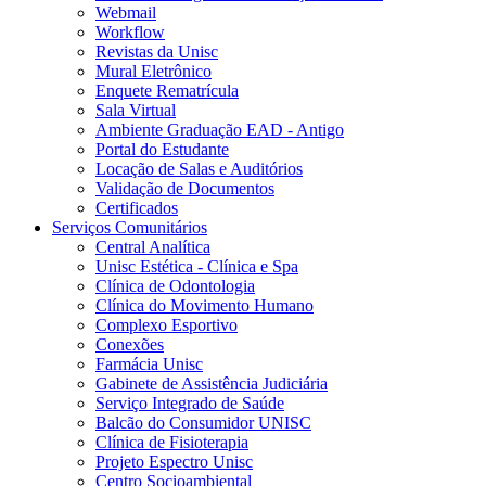
Webmail
Workflow
Revistas da Unisc
Mural Eletrônico
Enquete Rematrícula
Sala Virtual
Ambiente Graduação EAD - Antigo
Portal do Estudante
Locação de Salas e Auditórios
Validação de Documentos
Certificados
Serviços Comunitários
Central Analítica
Unisc Estética - Clínica e Spa
Clínica de Odontologia
Clínica do Movimento Humano
Complexo Esportivo
Conexões
Farmácia Unisc
Gabinete de Assistência Judiciária
Serviço Integrado de Saúde
Balcão do Consumidor UNISC
Clínica de Fisioterapia
Projeto Espectro Unisc
Centro Socioambiental