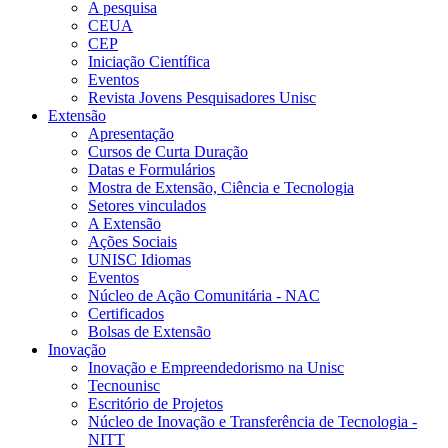
A pesquisa
CEUA
CEP
Iniciação Científica
Eventos
Revista Jovens Pesquisadores Unisc
Extensão
Apresentação
Cursos de Curta Duração
Datas e Formulários
Mostra de Extensão, Ciência e Tecnologia
Setores vinculados
A Extensão
Ações Sociais
UNISC Idiomas
Eventos
Núcleo de Ação Comunitária - NAC
Certificados
Bolsas de Extensão
Inovação
Inovação e Empreendedorismo na Unisc
Tecnounisc
Escritório de Projetos
Núcleo de Inovação e Transferência de Tecnologia -
NITT