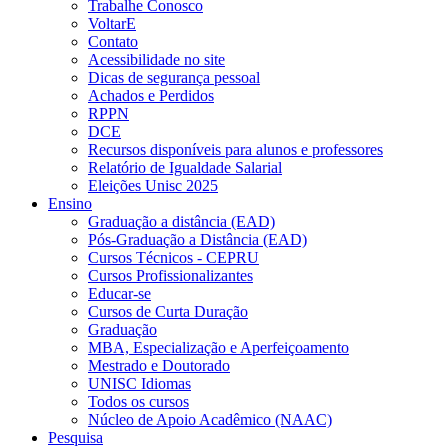
Trabalhe Conosco
VoltarE
Contato
Acessibilidade no site
Dicas de segurança pessoal
Achados e Perdidos
RPPN
DCE
Recursos disponíveis para alunos e professores
Relatório de Igualdade Salarial
Eleições Unisc 2025
Ensino
Graduação a distância (EAD)
Pós-Graduação a Distância (EAD)
Cursos Técnicos - CEPRU
Cursos Profissionalizantes
Educar-se
Cursos de Curta Duração
Graduação
MBA, Especialização e Aperfeiçoamento
Mestrado e Doutorado
UNISC Idiomas
Todos os cursos
Núcleo de Apoio Acadêmico (NAAC)
Pesquisa