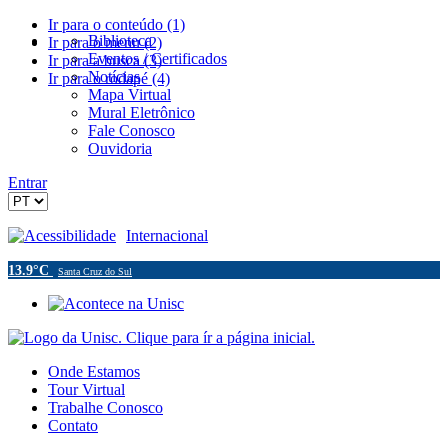
Ir para o conteúdo (1)
Biblioteca
Ir para o menu (2)
Eventos / Certificados
Ir para a busca (3)
Notícias
Ir para o rodapé (4)
Mapa Virtual
Mural Eletrônico
Fale Conosco
Ouvidoria
Entrar
Acessibilidade
Internacional
13.9°C
Santa Cruz do Sul
Onde Estamos
Tour Virtual
Trabalhe Conosco
Contato