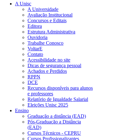
A Unisc
A Universidade
Avaliação Institucional
Concursos e Editais
Editora
Estrutura Administrativa
Ouvidoria
Trabalhe Conosco
VoltarE
Contato
Acessibilidade no site
Dicas de segurança pessoal
Achados e Perdidos
RPPN
DCE
Recursos disponíveis para alunos
e professores
Relatório de Igualdade Salarial
Eleições Unisc 2025
Ensino
Graduação a distância (EAD)
Pós-Graduação a Distância
(EAD)
Cursos Técnicos - CEPRU
Cursos Profissionalizantes