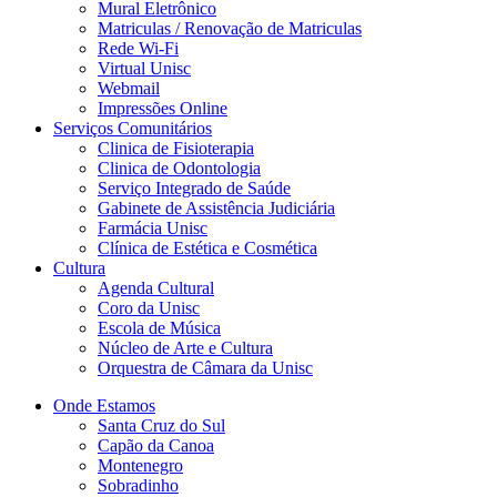
Mural Eletrônico
Matriculas / Renovação de Matriculas
Rede Wi-Fi
Virtual Unisc
Webmail
Impressões Online
Serviços Comunitários
Clinica de Fisioterapia
Clinica de Odontologia
Serviço Integrado de Saúde
Gabinete de Assistência Judiciária
Farmácia Unisc
Clínica de Estética e Cosmética
Cultura
Agenda Cultural
Coro da Unisc
Escola de Música
Núcleo de Arte e Cultura
Orquestra de Câmara da Unisc
Onde Estamos
Santa Cruz do Sul
Capão da Canoa
Montenegro
Sobradinho