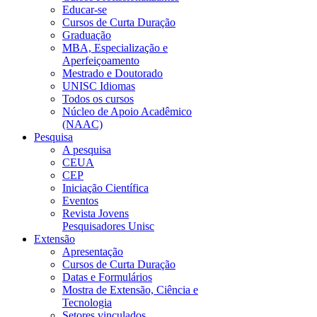
Educar-se
Cursos de Curta Duração
Graduação
MBA, Especialização e
Aperfeiçoamento
Mestrado e Doutorado
UNISC Idiomas
Todos os cursos
Núcleo de Apoio Acadêmico
(NAAC)
Pesquisa
A pesquisa
CEUA
CEP
Iniciação Científica
Eventos
Revista Jovens
Pesquisadores Unisc
Extensão
Apresentação
Cursos de Curta Duração
Datas e Formulários
Mostra de Extensão, Ciência e
Tecnologia
Setores vinculados