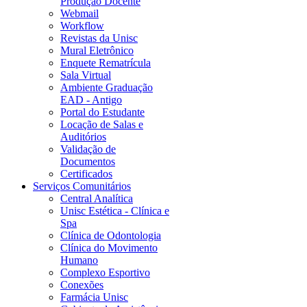
Produção Docente
Webmail
Workflow
Revistas da Unisc
Mural Eletrônico
Enquete Rematrícula
Sala Virtual
Ambiente Graduação
EAD - Antigo
Portal do Estudante
Locação de Salas e
Auditórios
Validação de
Documentos
Certificados
Serviços Comunitários
Central Analítica
Unisc Estética - Clínica e
Spa
Clínica de Odontologia
Clínica do Movimento
Humano
Complexo Esportivo
Conexões
Farmácia Unisc