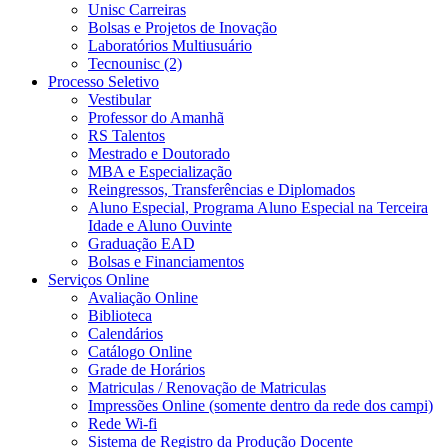
Unisc Carreiras
Bolsas e Projetos de Inovação
Laboratórios Multiusuário
Tecnounisc (2)
Processo Seletivo
Vestibular
Professor do Amanhã
RS Talentos
Mestrado e Doutorado
MBA e Especialização
Reingressos, Transferências e Diplomados
Aluno Especial, Programa Aluno Especial na Terceira
Idade e Aluno Ouvinte
Graduação EAD
Bolsas e Financiamentos
Serviços Online
Avaliação Online
Biblioteca
Calendários
Catálogo Online
Grade de Horários
Matriculas / Renovação de Matriculas
Impressões Online (somente dentro da rede dos campi)
Rede Wi-fi
Sistema de Registro da Produção Docente