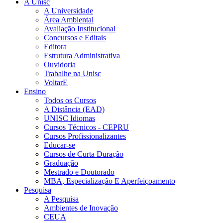
A Unisc
A Universidade
Área Ambiental
Avaliação Institucional
Concursos e Editais
Editora
Estrutura Administrativa
Ouvidoria
Trabalhe na Unisc
VoltarE
Ensino
Todos os Cursos
A Distância (EAD)
UNISC Idiomas
Cursos Técnicos - CEPRU
Cursos Profissionalizantes
Educar-se
Cursos de Curta Duração
Graduação
Mestrado e Doutorado
MBA, Especialização E Aperfeiçoamento
Pesquisa
A Pesquisa
Ambientes de Inovação
CEUA