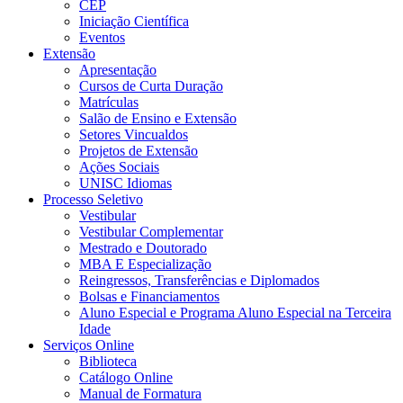
CEP
Iniciação Científica
Eventos
Extensão
Apresentação
Cursos de Curta Duração
Matrículas
Salão de Ensino e Extensão
Setores Vincualdos
Projetos de Extensão
Ações Sociais
UNISC Idiomas
Processo Seletivo
Vestibular
Vestibular Complementar
Mestrado e Doutorado
MBA E Especialização
Reingressos, Transferências e Diplomados
Bolsas e Financiamentos
Aluno Especial e Programa Aluno Especial na Terceira
Idade
Serviços Online
Biblioteca
Catálogo Online
Manual de Formatura