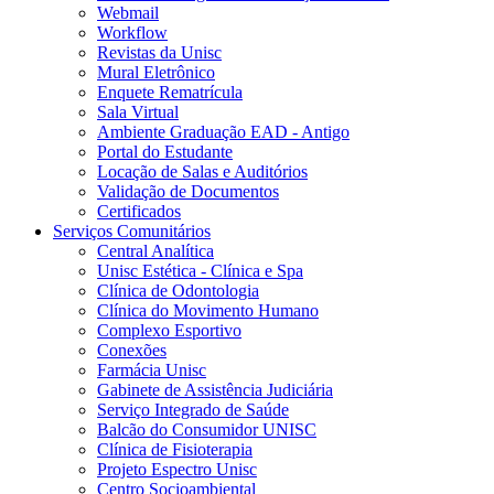
Webmail
Workflow
Revistas da Unisc
Mural Eletrônico
Enquete Rematrícula
Sala Virtual
Ambiente Graduação EAD - Antigo
Portal do Estudante
Locação de Salas e Auditórios
Validação de Documentos
Certificados
Serviços Comunitários
Central Analítica
Unisc Estética - Clínica e Spa
Clínica de Odontologia
Clínica do Movimento Humano
Complexo Esportivo
Conexões
Farmácia Unisc
Gabinete de Assistência Judiciária
Serviço Integrado de Saúde
Balcão do Consumidor UNISC
Clínica de Fisioterapia
Projeto Espectro Unisc
Centro Socioambiental