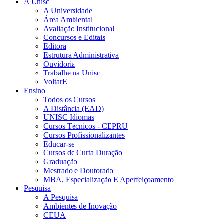
A Unisc
A Universidade
Área Ambiental
Avaliação Institucional
Concursos e Editais
Editora
Estrutura Administrativa
Ouvidoria
Trabalhe na Unisc
VoltarE
Ensino
Todos os Cursos
A Distância (EAD)
UNISC Idiomas
Cursos Técnicos - CEPRU
Cursos Profissionalizantes
Educar-se
Cursos de Curta Duração
Graduação
Mestrado e Doutorado
MBA, Especialização E Aperfeiçoamento
Pesquisa
A Pesquisa
Ambientes de Inovação
CEUA