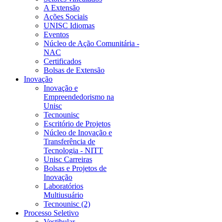
A Extensão
Ações Sociais
UNISC Idiomas
Eventos
Núcleo de Ação Comunitária -
NAC
Certificados
Bolsas de Extensão
Inovação
Inovação e
Empreendedorismo na
Unisc
Tecnounisc
Escritório de Projetos
Núcleo de Inovação e
Transferência de
Tecnologia - NITT
Unisc Carreiras
Bolsas e Projetos de
Inovação
Laboratórios
Multiusuário
Tecnounisc (2)
Processo Seletivo
Vestibular