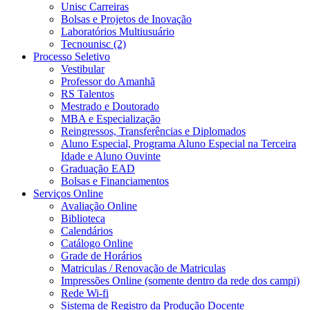
Unisc Carreiras
Bolsas e Projetos de Inovação
Laboratórios Multiusuário
Tecnounisc (2)
Processo Seletivo
Vestibular
Professor do Amanhã
RS Talentos
Mestrado e Doutorado
MBA e Especialização
Reingressos, Transferências e Diplomados
Aluno Especial, Programa Aluno Especial na Terceira
Idade e Aluno Ouvinte
Graduação EAD
Bolsas e Financiamentos
Serviços Online
Avaliação Online
Biblioteca
Calendários
Catálogo Online
Grade de Horários
Matriculas / Renovação de Matriculas
Impressões Online (somente dentro da rede dos campi)
Rede Wi-fi
Sistema de Registro da Produção Docente