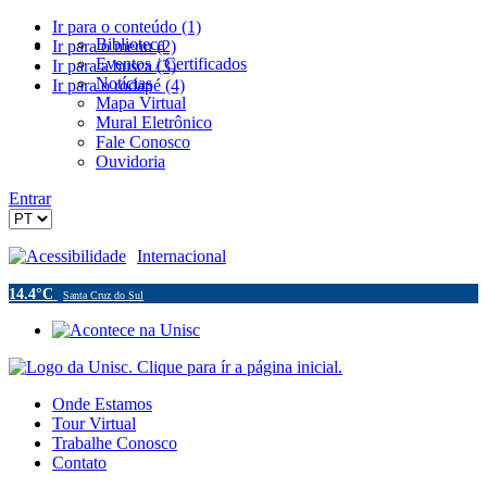
Ir para o conteúdo (1)
Biblioteca
Ir para o menu (2)
Eventos / Certificados
Ir para a busca (3)
Notícias
Ir para o rodapé (4)
Mapa Virtual
Mural Eletrônico
Fale Conosco
Ouvidoria
Entrar
Acessibilidade
Internacional
14.4°C
Santa Cruz do Sul
Onde Estamos
Tour Virtual
Trabalhe Conosco
Contato