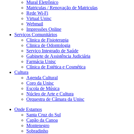
Mural Eletrônico
Matriculas / Renovação de Matriculas
Rede Wi-Fi
Virtual Unisc
Webmail
Impressões Online
Serviços Comunitários
Clinica de Fisioterapia
Clinica de Odontologia
Serviço Integrado de Saúde
Gabinete de Assistência Judiciária
Farmácia Unisc
Clínica de Estética e Cosmética
Cultura
Agenda Cultural
Coro da Unisc
Escola de Música
Núcleo de Arte e Cultura
Orquestra de Câmara da Unisc
Onde Estamos
Santa Cruz do Sul
Capão da Canoa
Montenegro
Sobradinho