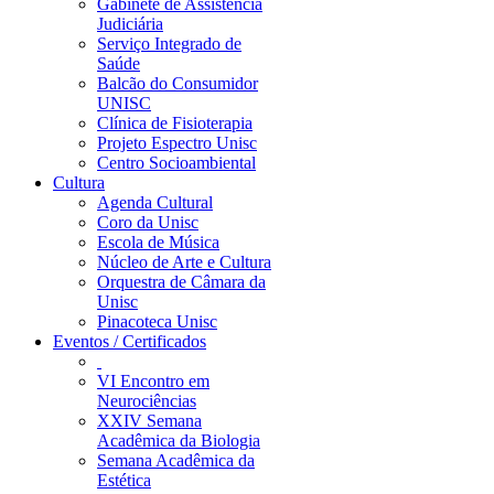
Gabinete de Assistência
Judiciária
Serviço Integrado de
Saúde
Balcão do Consumidor
UNISC
Clínica de Fisioterapia
Projeto Espectro Unisc
Centro Socioambiental
Cultura
Agenda Cultural
Coro da Unisc
Escola de Música
Núcleo de Arte e Cultura
Orquestra de Câmara da
Unisc
Pinacoteca Unisc
Eventos / Certificados
VI Encontro em
Neurociências
XXIV Semana
Acadêmica da Biologia
Semana Acadêmica da
Estética