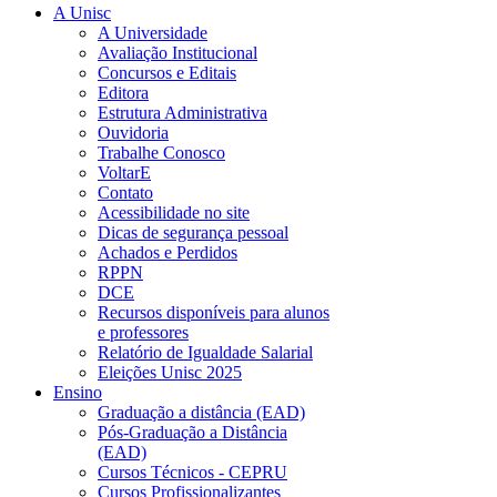
A Unisc
A Universidade
Avaliação Institucional
Concursos e Editais
Editora
Estrutura Administrativa
Ouvidoria
Trabalhe Conosco
VoltarE
Contato
Acessibilidade no site
Dicas de segurança pessoal
Achados e Perdidos
RPPN
DCE
Recursos disponíveis para alunos
e professores
Relatório de Igualdade Salarial
Eleições Unisc 2025
Ensino
Graduação a distância (EAD)
Pós-Graduação a Distância
(EAD)
Cursos Técnicos - CEPRU
Cursos Profissionalizantes