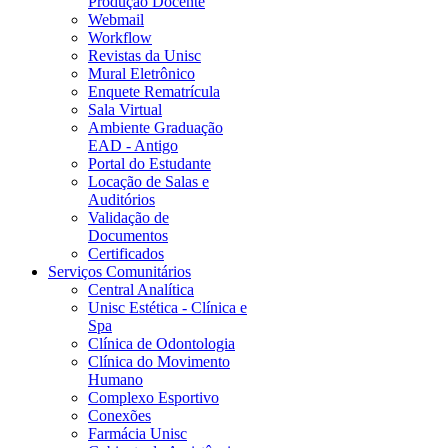
Produção Docente
Webmail
Workflow
Revistas da Unisc
Mural Eletrônico
Enquete Rematrícula
Sala Virtual
Ambiente Graduação
EAD - Antigo
Portal do Estudante
Locação de Salas e
Auditórios
Validação de
Documentos
Certificados
Serviços Comunitários
Central Analítica
Unisc Estética - Clínica e
Spa
Clínica de Odontologia
Clínica do Movimento
Humano
Complexo Esportivo
Conexões
Farmácia Unisc