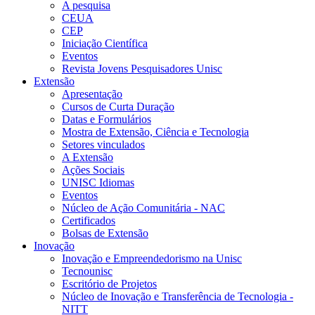
A pesquisa
CEUA
CEP
Iniciação Científica
Eventos
Revista Jovens Pesquisadores Unisc
Extensão
Apresentação
Cursos de Curta Duração
Datas e Formulários
Mostra de Extensão, Ciência e Tecnologia
Setores vinculados
A Extensão
Ações Sociais
UNISC Idiomas
Eventos
Núcleo de Ação Comunitária - NAC
Certificados
Bolsas de Extensão
Inovação
Inovação e Empreendedorismo na Unisc
Tecnounisc
Escritório de Projetos
Núcleo de Inovação e Transferência de Tecnologia -
NITT