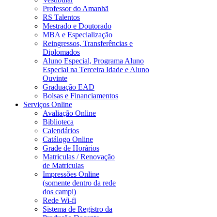
Professor do Amanhã
RS Talentos
Mestrado e Doutorado
MBA e Especialização
Reingressos, Transferências e
Diplomados
Aluno Especial, Programa Aluno
Especial na Terceira Idade e Aluno
Ouvinte
Graduação EAD
Bolsas e Financiamentos
Serviços Online
Avaliação Online
Biblioteca
Calendários
Catálogo Online
Grade de Horários
Matriculas / Renovação
de Matriculas
Impressões Online
(somente dentro da rede
dos campi)
Rede Wi-fi
Sistema de Registro da