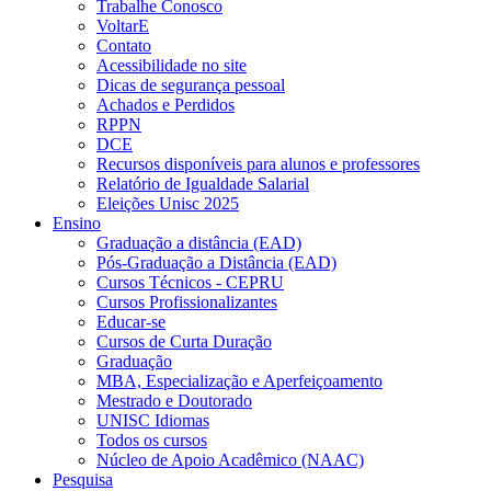
Trabalhe Conosco
VoltarE
Contato
Acessibilidade no site
Dicas de segurança pessoal
Achados e Perdidos
RPPN
DCE
Recursos disponíveis para alunos e professores
Relatório de Igualdade Salarial
Eleições Unisc 2025
Ensino
Graduação a distância (EAD)
Pós-Graduação a Distância (EAD)
Cursos Técnicos - CEPRU
Cursos Profissionalizantes
Educar-se
Cursos de Curta Duração
Graduação
MBA, Especialização e Aperfeiçoamento
Mestrado e Doutorado
UNISC Idiomas
Todos os cursos
Núcleo de Apoio Acadêmico (NAAC)
Pesquisa