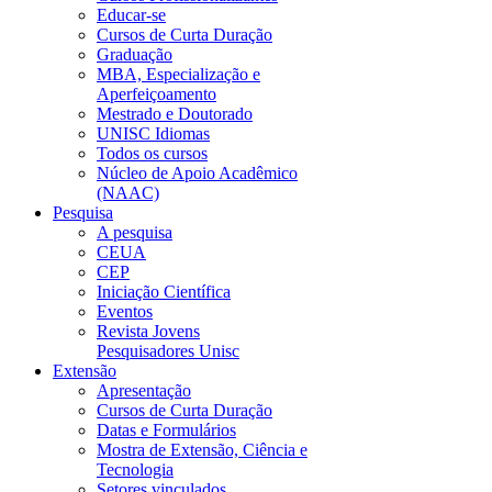
Educar-se
Cursos de Curta Duração
Graduação
MBA, Especialização e
Aperfeiçoamento
Mestrado e Doutorado
UNISC Idiomas
Todos os cursos
Núcleo de Apoio Acadêmico
(NAAC)
Pesquisa
A pesquisa
CEUA
CEP
Iniciação Científica
Eventos
Revista Jovens
Pesquisadores Unisc
Extensão
Apresentação
Cursos de Curta Duração
Datas e Formulários
Mostra de Extensão, Ciência e
Tecnologia
Setores vinculados