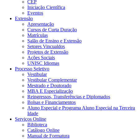
CEP
Iniciação Científica
Eventos
Extensão
Apresentação
Cursos de Curta Duração
Matrículas
Salão de Ensino e Extensão
Setores Vincualdos
Projetos de Extensão
Ações Sociais
UNISC Idiomas
Processo Seletivo
Vestibular
Vestibular Complementar
Mestrado e Doutorado
MBA E Especialização
Reingressos, Transferências e Diplomados
Bolsas e Financiamentos
Aluno Especial e Programa Aluno Especial na Terceira
Idade
Serviços Online
Biblioteca
Catálogo Online
Manual de Formatura