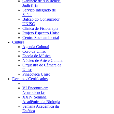
Gabinete de Assistência
Judiciária
Serviço Integrado de
Saúde
Balcão do Consumidor
UNISC
Clínica de Fisioterapia
Projeto Espectro Unisc
Centro Socioambiental
Cultura
Agenda Cultural
Coro da Unisc
Escola de Música
Núcleo de Arte e Cultura
Orquestra de Câmara da
Unisc
Pinacoteca Unisc
Eventos / Certificados
VI Encontro em
Neurociências
XXIV Semana
Acadêmica da Biologia
Semana Acadêmica da
Estética