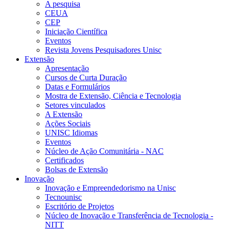
A pesquisa
CEUA
CEP
Iniciação Científica
Eventos
Revista Jovens Pesquisadores Unisc
Extensão
Apresentação
Cursos de Curta Duração
Datas e Formulários
Mostra de Extensão, Ciência e Tecnologia
Setores vinculados
A Extensão
Ações Sociais
UNISC Idiomas
Eventos
Núcleo de Ação Comunitária - NAC
Certificados
Bolsas de Extensão
Inovação
Inovação e Empreendedorismo na Unisc
Tecnounisc
Escritório de Projetos
Núcleo de Inovação e Transferência de Tecnologia -
NITT