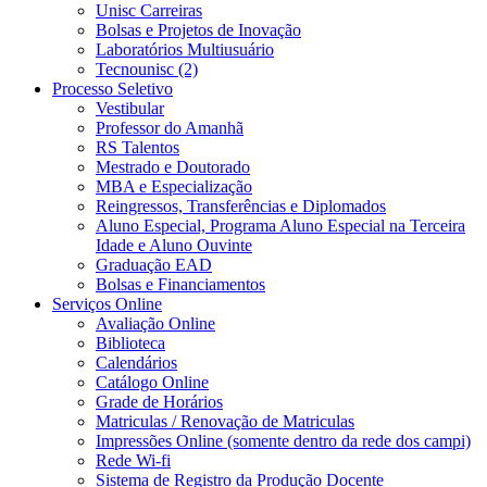
Unisc Carreiras
Bolsas e Projetos de Inovação
Laboratórios Multiusuário
Tecnounisc (2)
Processo Seletivo
Vestibular
Professor do Amanhã
RS Talentos
Mestrado e Doutorado
MBA e Especialização
Reingressos, Transferências e Diplomados
Aluno Especial, Programa Aluno Especial na Terceira
Idade e Aluno Ouvinte
Graduação EAD
Bolsas e Financiamentos
Serviços Online
Avaliação Online
Biblioteca
Calendários
Catálogo Online
Grade de Horários
Matriculas / Renovação de Matriculas
Impressões Online (somente dentro da rede dos campi)
Rede Wi-fi
Sistema de Registro da Produção Docente