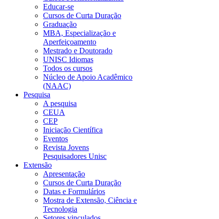
Educar-se
Cursos de Curta Duração
Graduação
MBA, Especialização e
Aperfeiçoamento
Mestrado e Doutorado
UNISC Idiomas
Todos os cursos
Núcleo de Apoio Acadêmico
(NAAC)
Pesquisa
A pesquisa
CEUA
CEP
Iniciação Científica
Eventos
Revista Jovens
Pesquisadores Unisc
Extensão
Apresentação
Cursos de Curta Duração
Datas e Formulários
Mostra de Extensão, Ciência e
Tecnologia
Setores vinculados