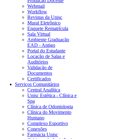
Produção Docente
Webmail
Workflow
Revistas da Unisc
Mural Eletrônico
Enquete Rematrícula
Sala Virtual
Ambiente Graduação
EAD - Antigo
Portal do Estudante
Locação de Salas e
Auditórios
Validação de
Documentos
Certificados
Serviços Comunitários
Central Analítica
Unisc Estética - Clínica e
Spa
Clínica de Odontologia
Clínica do Movimento
Humano
Complexo Esportivo
Conexões
Farmácia Unisc