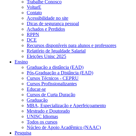
Trabalhe Conosco
VoltarE
Contato
Acessibilidade no site
Dicas de segurança pessoal
Achados e Perdidos
RPPN
DCE
Recursos disponíveis para alunos e professores
Relatório de Igualdade Salarial
Eleições Unisc 2025
Ensino
Graduação a distância (EAD)
Pós-Graduação a Distância (EAD)
Cursos Técnicos - CEPRU
Cursos Profissionalizantes
Educar-se
Cursos de Curta Duração
Graduação
MBA, Especialização e Aperfeiçoamento
Mestrado e Doutorado
UNISC Idiomas
Todos os cursos
Núcleo de Apoio Acadêmico (NAAC)
Pesquisa