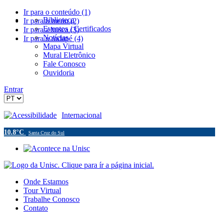
Ir para o conteúdo (1)
Biblioteca
Ir para o menu (2)
Eventos / Certificados
Ir para a busca (3)
Notícias
Ir para o rodapé (4)
Mapa Virtual
Mural Eletrônico
Fale Conosco
Ouvidoria
Entrar
Acessibilidade
Internacional
10.8°C
Santa Cruz do Sul
Onde Estamos
Tour Virtual
Trabalhe Conosco
Contato