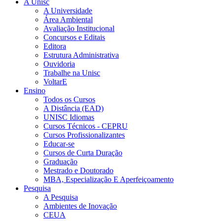
A Unisc
A Universidade
Área Ambiental
Avaliação Institucional
Concursos e Editais
Editora
Estrutura Administrativa
Ouvidoria
Trabalhe na Unisc
VoltarE
Ensino
Todos os Cursos
A Distância (EAD)
UNISC Idiomas
Cursos Técnicos - CEPRU
Cursos Profissionalizantes
Educar-se
Cursos de Curta Duração
Graduação
Mestrado e Doutorado
MBA, Especialização E Aperfeiçoamento
Pesquisa
A Pesquisa
Ambientes de Inovação
CEUA