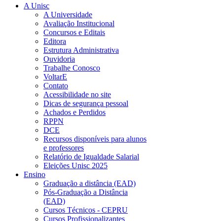
A Unisc
A Universidade
Avaliação Institucional
Concursos e Editais
Editora
Estrutura Administrativa
Ouvidoria
Trabalhe Conosco
VoltarE
Contato
Acessibilidade no site
Dicas de segurança pessoal
Achados e Perdidos
RPPN
DCE
Recursos disponíveis para alunos
e professores
Relatório de Igualdade Salarial
Eleições Unisc 2025
Ensino
Graduação a distância (EAD)
Pós-Graduação a Distância
(EAD)
Cursos Técnicos - CEPRU
Cursos Profissionalizantes