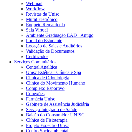
Webmail
Workflow
Revistas da Unisc
Mural Eletrônico
Enquete Rematrícula
Sala Virtual
Ambiente Graduação EAD - Antigo
Portal do Estudante
Locação de Salas e Auditórios
Validação de Documentos
Certificados
Serviços Comunitários
Central Analítica
Unisc Estética - Clínica e Spa
Clínica de Odontologia
Clínica do Movimento Humano
Complexo Esportivo
Conexões
Farmácia Unisc
Gabinete de Assistência Judiciária
Serviço Integrado de Saúde
Balcão do Consumidor UNISC
Clínica de Fisioterapia
Projeto Espectro Unisc
Centro Socioambiental