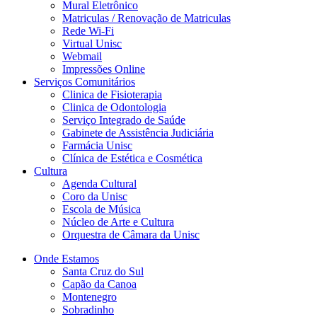
Mural Eletrônico
Matriculas / Renovação de Matriculas
Rede Wi-Fi
Virtual Unisc
Webmail
Impressões Online
Serviços Comunitários
Clinica de Fisioterapia
Clinica de Odontologia
Serviço Integrado de Saúde
Gabinete de Assistência Judiciária
Farmácia Unisc
Clínica de Estética e Cosmética
Cultura
Agenda Cultural
Coro da Unisc
Escola de Música
Núcleo de Arte e Cultura
Orquestra de Câmara da Unisc
Onde Estamos
Santa Cruz do Sul
Capão da Canoa
Montenegro
Sobradinho