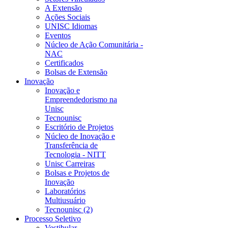
A Extensão
Ações Sociais
UNISC Idiomas
Eventos
Núcleo de Ação Comunitária -
NAC
Certificados
Bolsas de Extensão
Inovação
Inovação e
Empreendedorismo na
Unisc
Tecnounisc
Escritório de Projetos
Núcleo de Inovação e
Transferência de
Tecnologia - NITT
Unisc Carreiras
Bolsas e Projetos de
Inovação
Laboratórios
Multiusuário
Tecnounisc (2)
Processo Seletivo
Vestibular