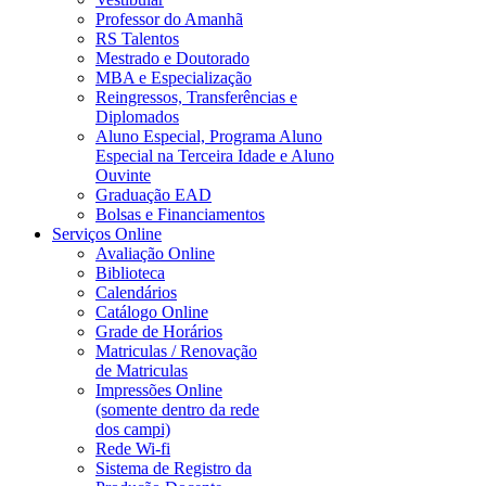
Professor do Amanhã
RS Talentos
Mestrado e Doutorado
MBA e Especialização
Reingressos, Transferências e
Diplomados
Aluno Especial, Programa Aluno
Especial na Terceira Idade e Aluno
Ouvinte
Graduação EAD
Bolsas e Financiamentos
Serviços Online
Avaliação Online
Biblioteca
Calendários
Catálogo Online
Grade de Horários
Matriculas / Renovação
de Matriculas
Impressões Online
(somente dentro da rede
dos campi)
Rede Wi-fi
Sistema de Registro da