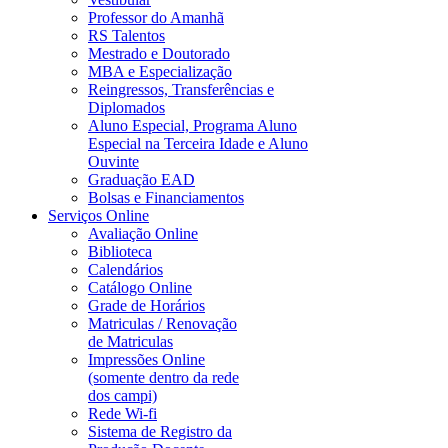
Professor do Amanhã
RS Talentos
Mestrado e Doutorado
MBA e Especialização
Reingressos, Transferências e
Diplomados
Aluno Especial, Programa Aluno
Especial na Terceira Idade e Aluno
Ouvinte
Graduação EAD
Bolsas e Financiamentos
Serviços Online
Avaliação Online
Biblioteca
Calendários
Catálogo Online
Grade de Horários
Matriculas / Renovação
de Matriculas
Impressões Online
(somente dentro da rede
dos campi)
Rede Wi-fi
Sistema de Registro da