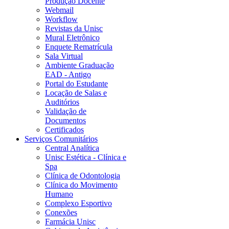
Produção Docente
Webmail
Workflow
Revistas da Unisc
Mural Eletrônico
Enquete Rematrícula
Sala Virtual
Ambiente Graduação
EAD - Antigo
Portal do Estudante
Locação de Salas e
Auditórios
Validação de
Documentos
Certificados
Serviços Comunitários
Central Analítica
Unisc Estética - Clínica e
Spa
Clínica de Odontologia
Clínica do Movimento
Humano
Complexo Esportivo
Conexões
Farmácia Unisc