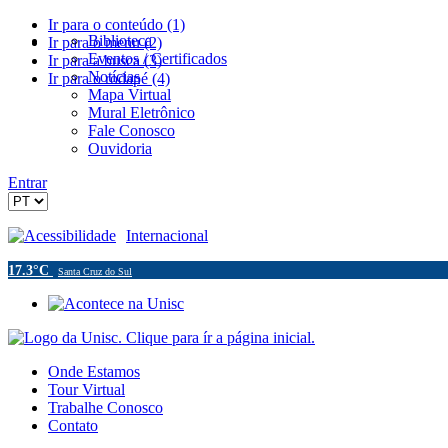
Ir para o conteúdo (1)
Biblioteca
Ir para o menu (2)
Eventos / Certificados
Ir para a busca (3)
Notícias
Ir para o rodapé (4)
Mapa Virtual
Mural Eletrônico
Fale Conosco
Ouvidoria
Entrar
Acessibilidade
Internacional
17.3°C
Santa Cruz do Sul
Onde Estamos
Tour Virtual
Trabalhe Conosco
Contato