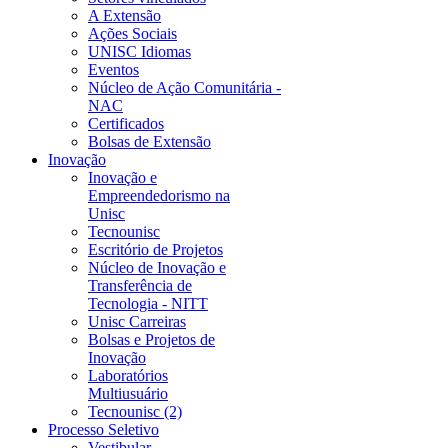
A Extensão
Ações Sociais
UNISC Idiomas
Eventos
Núcleo de Ação Comunitária -
NAC
Certificados
Bolsas de Extensão
Inovação
Inovação e
Empreendedorismo na
Unisc
Tecnounisc
Escritório de Projetos
Núcleo de Inovação e
Transferência de
Tecnologia - NITT
Unisc Carreiras
Bolsas e Projetos de
Inovação
Laboratórios
Multiusuário
Tecnounisc (2)
Processo Seletivo
Vestibular