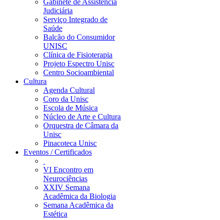
Gabinete de Assistência
Judiciária
Serviço Integrado de
Saúde
Balcão do Consumidor
UNISC
Clínica de Fisioterapia
Projeto Espectro Unisc
Centro Socioambiental
Cultura
Agenda Cultural
Coro da Unisc
Escola de Música
Núcleo de Arte e Cultura
Orquestra de Câmara da
Unisc
Pinacoteca Unisc
Eventos / Certificados
VI Encontro em
Neurociências
XXIV Semana
Acadêmica da Biologia
Semana Acadêmica da
Estética