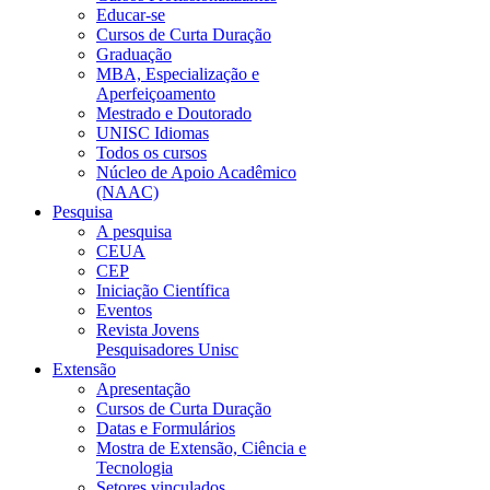
Educar-se
Cursos de Curta Duração
Graduação
MBA, Especialização e
Aperfeiçoamento
Mestrado e Doutorado
UNISC Idiomas
Todos os cursos
Núcleo de Apoio Acadêmico
(NAAC)
Pesquisa
A pesquisa
CEUA
CEP
Iniciação Científica
Eventos
Revista Jovens
Pesquisadores Unisc
Extensão
Apresentação
Cursos de Curta Duração
Datas e Formulários
Mostra de Extensão, Ciência e
Tecnologia
Setores vinculados