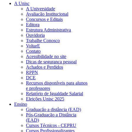
A Unisc
A Universidade
Avaliação Institucional
Concursos e Editais
Editora
Estrutura Administrativa
Ouvidoria
Trabalhe Conosco
VoltarE
Contato
Acessibilidade no site
Dicas de segurança pessoal
Achados e Perdidos
RPPN
DCE
Recursos disponíveis para alunos
e professores
Relatório de Igualdade Salarial
Eleições Unisc 2025
Ensino
Graduação a distância (EAD)
Pós-Graduação a Distância
(EAD)
Cursos Técnicos - CEPRU
Cursos Profissionalizantes