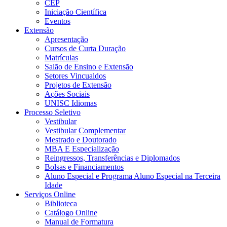
CEP
Iniciação Científica
Eventos
Extensão
Apresentação
Cursos de Curta Duração
Matrículas
Salão de Ensino e Extensão
Setores Vincualdos
Projetos de Extensão
Ações Sociais
UNISC Idiomas
Processo Seletivo
Vestibular
Vestibular Complementar
Mestrado e Doutorado
MBA E Especialização
Reingressos, Transferências e Diplomados
Bolsas e Financiamentos
Aluno Especial e Programa Aluno Especial na Terceira
Idade
Serviços Online
Biblioteca
Catálogo Online
Manual de Formatura