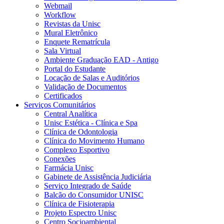
Webmail
Workflow
Revistas da Unisc
Mural Eletrônico
Enquete Rematrícula
Sala Virtual
Ambiente Graduação EAD - Antigo
Portal do Estudante
Locação de Salas e Auditórios
Validação de Documentos
Certificados
Serviços Comunitários
Central Analítica
Unisc Estética - Clínica e Spa
Clínica de Odontologia
Clínica do Movimento Humano
Complexo Esportivo
Conexões
Farmácia Unisc
Gabinete de Assistência Judiciária
Serviço Integrado de Saúde
Balcão do Consumidor UNISC
Clínica de Fisioterapia
Projeto Espectro Unisc
Centro Socioambiental