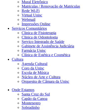
Mural Eletrônico
Matriculas / Renovação de Matriculas
Rede Wi-Fi
Virtual Unisc
Webmail
Impressões Online
Serviços Comunitários
Clinica de Fisioterapia
Clinica de Odontologia
Serviço Integrado de Saúde
Gabinete de Assistência Judiciária
Farmácia Unisc
Clínica de Estética e Cosmética
Cultura
Agenda Cultural
Coro da Unisc
Escola de Música
Núcleo de Arte e Cultura
Orquestra de Câmara da Unisc
Onde Estamos
Santa Cruz do Sul
Capão da Canoa
Montenegro
Sobradinho