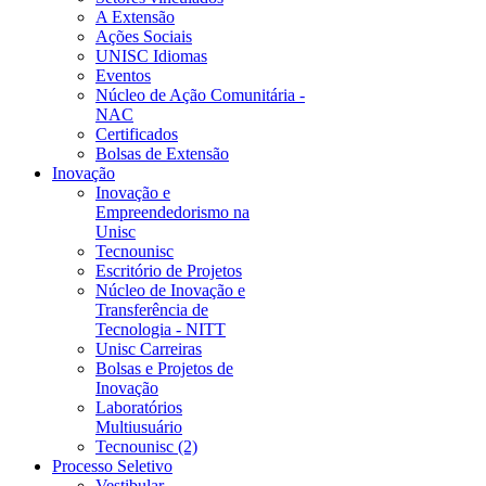
A Extensão
Ações Sociais
UNISC Idiomas
Eventos
Núcleo de Ação Comunitária -
NAC
Certificados
Bolsas de Extensão
Inovação
Inovação e
Empreendedorismo na
Unisc
Tecnounisc
Escritório de Projetos
Núcleo de Inovação e
Transferência de
Tecnologia - NITT
Unisc Carreiras
Bolsas e Projetos de
Inovação
Laboratórios
Multiusuário
Tecnounisc (2)
Processo Seletivo
Vestibular