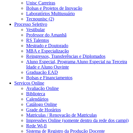
Unisc Carreiras
Bolsas e Projetos de Inovação
Laboratórios Multiusuário
Tecnounisc (2)
Processo Seletivo
Vestibular
Professor do Amanhã
RS Talentos
Mestrado e Doutorado
MBA e Especialização
Reingressos, Transferências e Diplomados
Aluno Especial, Programa Aluno Especial na Terceira
Idade e Aluno Ouvinte
Graduação EAD
Bolsas e Financiamentos
Serviços Online
Avaliação Online
Biblioteca
Calendários
Catálogo Online
Grade de Horários
Matriculas / Renovação de Matriculas
Impressões Online (somente dentro da rede dos campi)
Rede Wi-fi
Sistema de Registro da Produção Docente