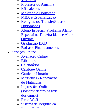
Professor do Amanhã
RS Talentos
Mestrado e Doutorado
MBA e Especialização
Reingressos, Transferências e
Diplomados
Aluno Especial, Programa Aluno
Especial na Terceira Idade e Aluno
Ouvinte
Graduação EAD
Bolsas e Financiamentos
Serviços Online
Avaliação Online
Biblioteca
Calendários
Catálogo Online
Grade de Horários
Matriculas / Renovação
de Matriculas
Impressões Online
(somente dentro da rede
dos campi)
Rede Wi-fi
Sistema de Registro da