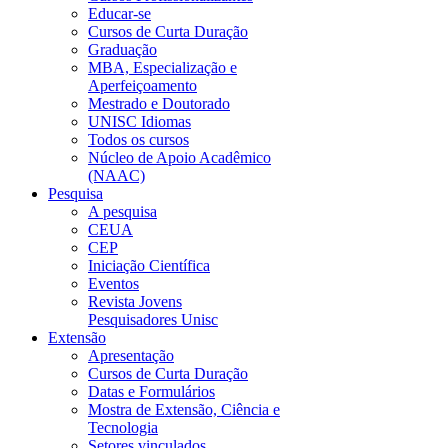
Educar-se
Cursos de Curta Duração
Graduação
MBA, Especialização e
Aperfeiçoamento
Mestrado e Doutorado
UNISC Idiomas
Todos os cursos
Núcleo de Apoio Acadêmico
(NAAC)
Pesquisa
A pesquisa
CEUA
CEP
Iniciação Científica
Eventos
Revista Jovens
Pesquisadores Unisc
Extensão
Apresentação
Cursos de Curta Duração
Datas e Formulários
Mostra de Extensão, Ciência e
Tecnologia
Setores vinculados