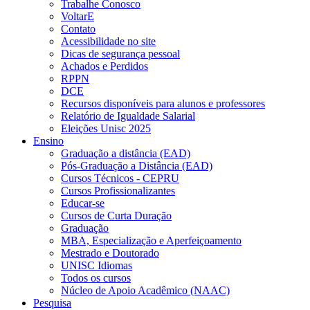
Trabalhe Conosco
VoltarE
Contato
Acessibilidade no site
Dicas de segurança pessoal
Achados e Perdidos
RPPN
DCE
Recursos disponíveis para alunos e professores
Relatório de Igualdade Salarial
Eleições Unisc 2025
Ensino
Graduação a distância (EAD)
Pós-Graduação a Distância (EAD)
Cursos Técnicos - CEPRU
Cursos Profissionalizantes
Educar-se
Cursos de Curta Duração
Graduação
MBA, Especialização e Aperfeiçoamento
Mestrado e Doutorado
UNISC Idiomas
Todos os cursos
Núcleo de Apoio Acadêmico (NAAC)
Pesquisa