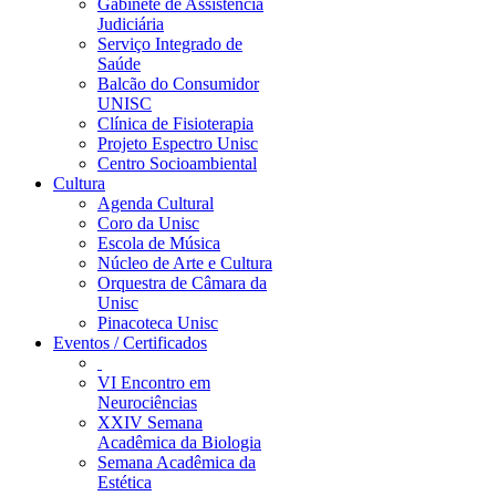
Gabinete de Assistência
Judiciária
Serviço Integrado de
Saúde
Balcão do Consumidor
UNISC
Clínica de Fisioterapia
Projeto Espectro Unisc
Centro Socioambiental
Cultura
Agenda Cultural
Coro da Unisc
Escola de Música
Núcleo de Arte e Cultura
Orquestra de Câmara da
Unisc
Pinacoteca Unisc
Eventos / Certificados
VI Encontro em
Neurociências
XXIV Semana
Acadêmica da Biologia
Semana Acadêmica da
Estética