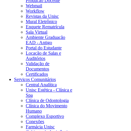
Produção Docente
Webmail
Workflow
Revistas da Unisc
Mural Eletrônico
Enquete Rematrícula
Sala Virtual
Ambiente Graduação
EAD - Antigo
Portal do Estudante
Locação de Salas e
Auditórios
Validação de
Documentos
Certificados
Serviços Comunitários
Central Analítica
Unisc Estética - Clínica e
Spa
Clínica de Odontologia
Clínica do Movimento
Humano
Complexo Esportivo
Conexões
Farmácia Unisc