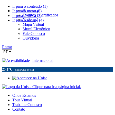
Ir para o conteúdo (1)
Biblioteca
Ir para o menu (2)
Eventos / Certificados
Ir para a busca (3)
Notícias
Ir para o rodapé (4)
Mapa Virtual
Mural Eletrônico
Fale Conosco
Ouvidoria
Entrar
Acessibilidade
Internacional
25.1°C
Santa Cruz do Sul
Onde Estamos
Tour Virtual
Trabalhe Conosco
Contato