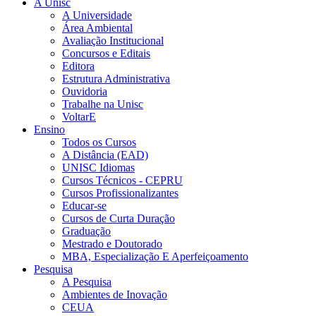
A Unisc
A Universidade
Área Ambiental
Avaliação Institucional
Concursos e Editais
Editora
Estrutura Administrativa
Ouvidoria
Trabalhe na Unisc
VoltarE
Ensino
Todos os Cursos
A Distância (EAD)
UNISC Idiomas
Cursos Técnicos - CEPRU
Cursos Profissionalizantes
Educar-se
Cursos de Curta Duração
Graduação
Mestrado e Doutorado
MBA, Especialização E Aperfeiçoamento
Pesquisa
A Pesquisa
Ambientes de Inovação
CEUA