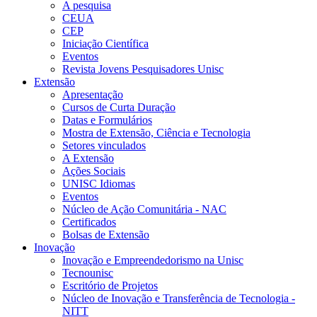
A pesquisa
CEUA
CEP
Iniciação Científica
Eventos
Revista Jovens Pesquisadores Unisc
Extensão
Apresentação
Cursos de Curta Duração
Datas e Formulários
Mostra de Extensão, Ciência e Tecnologia
Setores vinculados
A Extensão
Ações Sociais
UNISC Idiomas
Eventos
Núcleo de Ação Comunitária - NAC
Certificados
Bolsas de Extensão
Inovação
Inovação e Empreendedorismo na Unisc
Tecnounisc
Escritório de Projetos
Núcleo de Inovação e Transferência de Tecnologia -
NITT