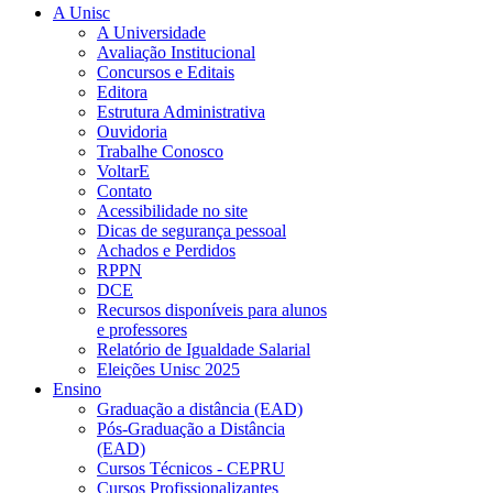
A Unisc
A Universidade
Avaliação Institucional
Concursos e Editais
Editora
Estrutura Administrativa
Ouvidoria
Trabalhe Conosco
VoltarE
Contato
Acessibilidade no site
Dicas de segurança pessoal
Achados e Perdidos
RPPN
DCE
Recursos disponíveis para alunos
e professores
Relatório de Igualdade Salarial
Eleições Unisc 2025
Ensino
Graduação a distância (EAD)
Pós-Graduação a Distância
(EAD)
Cursos Técnicos - CEPRU
Cursos Profissionalizantes