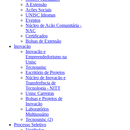
A Extensão
Ações Sociais
UNISC Idiomas
Eventos
Núcleo de Ação Comunitária -
NAC
Certificados
Bolsas de Extensão
Inovação
Inovação e
Empreendedorismo na
Unisc
Tecnounisc
Escritório de Projetos
Núcleo de Inovação e
Transferência de
Tecnologia - NITT
Unisc Carreiras
Bolsas e Projetos de
Inovação
Laboratórios
Multiusuário
Tecnounisc (2)
Processo Seletivo
Vestibular