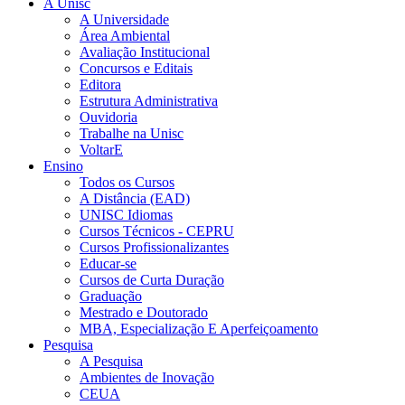
A Unisc
A Universidade
Área Ambiental
Avaliação Institucional
Concursos e Editais
Editora
Estrutura Administrativa
Ouvidoria
Trabalhe na Unisc
VoltarE
Ensino
Todos os Cursos
A Distância (EAD)
UNISC Idiomas
Cursos Técnicos - CEPRU
Cursos Profissionalizantes
Educar-se
Cursos de Curta Duração
Graduação
Mestrado e Doutorado
MBA, Especialização E Aperfeiçoamento
Pesquisa
A Pesquisa
Ambientes de Inovação
CEUA