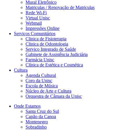
Mural Eletrônico
Matriculas / Renovação de Matriculas
Rede Wi-Fi
Virtual Unisc
Webmail
Impressões Online
Serviços Comunitários
Clinica de Fisioterapia
Clinica de Odontologia
Serviço Integrado de Saúde
Gabinete de Assistência Judiciária
Farmácia Unisc
Clínica de Estética e Cosmética
Cultura
Agenda Cultural
Coro da Unisc
Escola de Música
Núcleo de Arte e Cultura
Orquestra de Câmara da Unisc
Onde Estamos
Santa Cruz do Sul
Capão da Canoa
Montenegro
Sobradinho