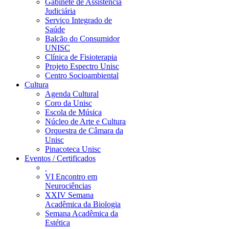
Gabinete de Assistência
Judiciária
Serviço Integrado de
Saúde
Balcão do Consumidor
UNISC
Clínica de Fisioterapia
Projeto Espectro Unisc
Centro Socioambiental
Cultura
Agenda Cultural
Coro da Unisc
Escola de Música
Núcleo de Arte e Cultura
Orquestra de Câmara da
Unisc
Pinacoteca Unisc
Eventos / Certificados
VI Encontro em
Neurociências
XXIV Semana
Acadêmica da Biologia
Semana Acadêmica da
Estética