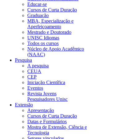
Educar-se
Cursos de Curta Duração
Graduação
MBA, Especialização e
Aperfeiçoamento
Mestrado e Doutorado
UNISC Idiomas
Todos os cursos
Núcleo de Apoio Acadêmico
(NAAC)
Pesquisa
A pesquisa
CEUA
CEP
Iniciação Científica
Eventos
Revista Jovens
Pesquisadores Unisc
Extensão
Apresentação
Cursos de Curta Duração
Datas e Formulários
Mostra de Extensão, Ciência e
Tecnologia
Setores vinculados