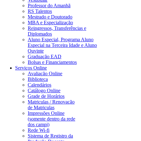
Professor do Amanhã
RS Talentos
Mestrado e Doutorado
MBA e Especialização
Reingressos, Transferências e
Diplomados
Aluno Especial, Programa Aluno
Especial na Terceira Idade e Aluno
Ouvinte
Graduação EAD
Bolsas e Financiamentos
Serviços Online
Avaliação Online
Biblioteca
Calendários
Catálogo Online
Grade de Horários
Matriculas / Renovação
de Matriculas
Impressões Online
(somente dentro da rede
dos campi)
Rede Wi-fi
Sistema de Registro da