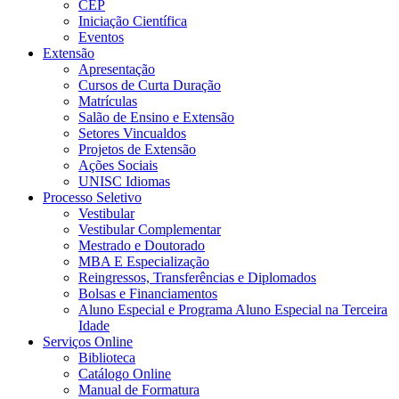
CEP
Iniciação Científica
Eventos
Extensão
Apresentação
Cursos de Curta Duração
Matrículas
Salão de Ensino e Extensão
Setores Vincualdos
Projetos de Extensão
Ações Sociais
UNISC Idiomas
Processo Seletivo
Vestibular
Vestibular Complementar
Mestrado e Doutorado
MBA E Especialização
Reingressos, Transferências e Diplomados
Bolsas e Financiamentos
Aluno Especial e Programa Aluno Especial na Terceira
Idade
Serviços Online
Biblioteca
Catálogo Online
Manual de Formatura