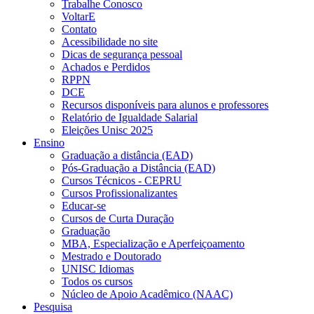
Trabalhe Conosco
VoltarE
Contato
Acessibilidade no site
Dicas de segurança pessoal
Achados e Perdidos
RPPN
DCE
Recursos disponíveis para alunos e professores
Relatório de Igualdade Salarial
Eleições Unisc 2025
Ensino
Graduação a distância (EAD)
Pós-Graduação a Distância (EAD)
Cursos Técnicos - CEPRU
Cursos Profissionalizantes
Educar-se
Cursos de Curta Duração
Graduação
MBA, Especialização e Aperfeiçoamento
Mestrado e Doutorado
UNISC Idiomas
Todos os cursos
Núcleo de Apoio Acadêmico (NAAC)
Pesquisa