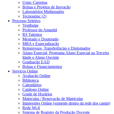
Unisc Carreiras
Bolsas e Projetos de Inovação
Laboratórios Multiusuário
Tecnounisc (2)
Processo Seletivo
Vestibular
Professor do Amanhã
RS Talentos
Mestrado e Doutorado
MBA e Especialização
Reingressos, Transferências e Diplomados
Aluno Especial, Programa Aluno Especial na Terceira
Idade e Aluno Ouvinte
Graduação EAD
Bolsas e Financiamentos
Serviços Online
Avaliação Online
Biblioteca
Calendários
Catálogo Online
Grade de Horários
Matriculas / Renovação de Matriculas
Impressões Online (somente dentro da rede dos campi)
Rede Wi-fi
Sistema de Registro da Produção Docente