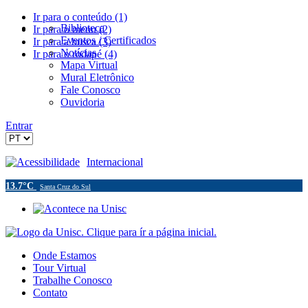
Ir para o conteúdo (1)
Biblioteca
Ir para o menu (2)
Eventos / Certificados
Ir para a busca (3)
Notícias
Ir para o rodapé (4)
Mapa Virtual
Mural Eletrônico
Fale Conosco
Ouvidoria
Entrar
Acessibilidade
Internacional
13.7°C
Santa Cruz do Sul
Onde Estamos
Tour Virtual
Trabalhe Conosco
Contato