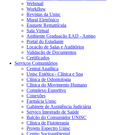
Webmail
Workflow
Revistas da Unisc
Mural Eletrônico
Enquete Rematrícula
Sala Virtual
Ambiente Graduação EAD - Antigo
Portal do Estudante
Locação de Salas e Auditórios
Validação de Documentos
Certificados
Serviços Comunitários
Central Analítica
Unisc Estética - Clínica e Spa
Clínica de Odontologia
Clínica do Movimento Humano
Complexo Esportivo
Conexões
Farmácia Unisc
Gabinete de Assistência Judiciária
Serviço Integrado de Saúde
Balcão do Consumidor UNISC
Clínica de Fisioterapia
Projeto Espectro Unisc
Centro Socioambiental