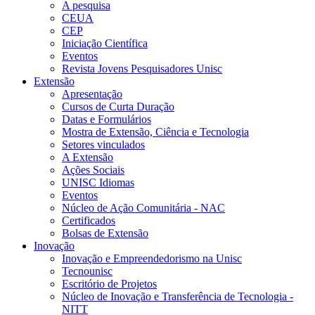
A pesquisa
CEUA
CEP
Iniciação Científica
Eventos
Revista Jovens Pesquisadores Unisc
Extensão
Apresentação
Cursos de Curta Duração
Datas e Formulários
Mostra de Extensão, Ciência e Tecnologia
Setores vinculados
A Extensão
Ações Sociais
UNISC Idiomas
Eventos
Núcleo de Ação Comunitária - NAC
Certificados
Bolsas de Extensão
Inovação
Inovação e Empreendedorismo na Unisc
Tecnounisc
Escritório de Projetos
Núcleo de Inovação e Transferência de Tecnologia -
NITT