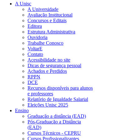
A Unisc
A Universidade
Avaliação Institucional
Concursos e Editais
Editora
Estrutura Administrativa
Ouvidoria
Trabalhe Conosco
VoltarE
Contato
Acessibilidade no site
Dicas de segurança pessoal
Achados e Perdidos
RPPN
DCE
Recursos disponíveis para alunos
e professores
Relatório de Igualdade Salarial
Eleições Unisc 2025
Ensino
Graduação a distância (EAD)
Pós-Graduação a Distância
(EAD)
Cursos Técnicos - CEPRU
Cursos Profissionalizantes