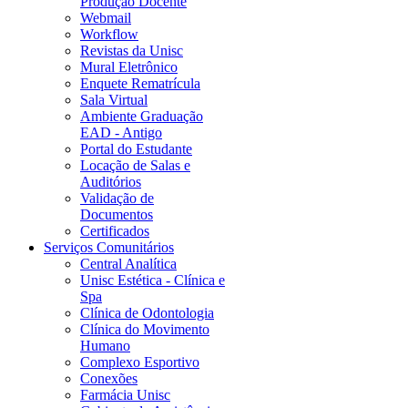
Produção Docente
Webmail
Workflow
Revistas da Unisc
Mural Eletrônico
Enquete Rematrícula
Sala Virtual
Ambiente Graduação
EAD - Antigo
Portal do Estudante
Locação de Salas e
Auditórios
Validação de
Documentos
Certificados
Serviços Comunitários
Central Analítica
Unisc Estética - Clínica e
Spa
Clínica de Odontologia
Clínica do Movimento
Humano
Complexo Esportivo
Conexões
Farmácia Unisc