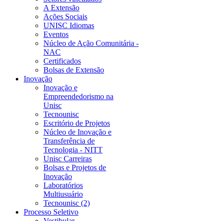
A Extensão
Ações Sociais
UNISC Idiomas
Eventos
Núcleo de Ação Comunitária -
NAC
Certificados
Bolsas de Extensão
Inovação
Inovação e
Empreendedorismo na
Unisc
Tecnounisc
Escritório de Projetos
Núcleo de Inovação e
Transferência de
Tecnologia - NITT
Unisc Carreiras
Bolsas e Projetos de
Inovação
Laboratórios
Multiusuário
Tecnounisc (2)
Processo Seletivo
Vestibular