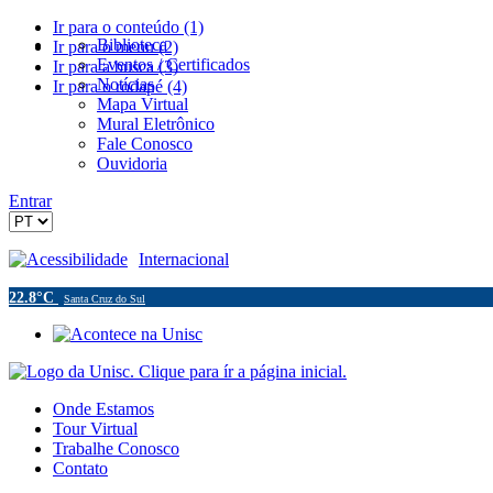
Ir para o conteúdo (1)
Biblioteca
Ir para o menu (2)
Eventos / Certificados
Ir para a busca (3)
Notícias
Ir para o rodapé (4)
Mapa Virtual
Mural Eletrônico
Fale Conosco
Ouvidoria
Entrar
Acessibilidade
Internacional
22.8°C
Santa Cruz do Sul
Onde Estamos
Tour Virtual
Trabalhe Conosco
Contato