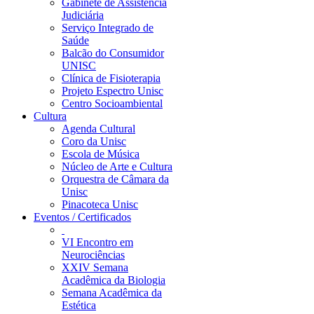
Gabinete de Assistência
Judiciária
Serviço Integrado de
Saúde
Balcão do Consumidor
UNISC
Clínica de Fisioterapia
Projeto Espectro Unisc
Centro Socioambiental
Cultura
Agenda Cultural
Coro da Unisc
Escola de Música
Núcleo de Arte e Cultura
Orquestra de Câmara da
Unisc
Pinacoteca Unisc
Eventos / Certificados
VI Encontro em
Neurociências
XXIV Semana
Acadêmica da Biologia
Semana Acadêmica da
Estética