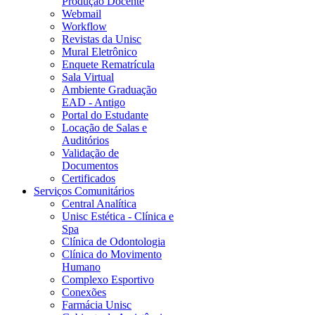
Produção Docente
Webmail
Workflow
Revistas da Unisc
Mural Eletrônico
Enquete Rematrícula
Sala Virtual
Ambiente Graduação
EAD - Antigo
Portal do Estudante
Locação de Salas e
Auditórios
Validação de
Documentos
Certificados
Serviços Comunitários
Central Analítica
Unisc Estética - Clínica e
Spa
Clínica de Odontologia
Clínica do Movimento
Humano
Complexo Esportivo
Conexões
Farmácia Unisc