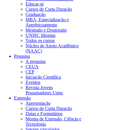
Educar-se
Cursos de Curta Duração
Graduação
MBA, Especialização e
Aperfeiçoamento
Mestrado e Doutorado
UNISC Idiomas
Todos os cursos
Núcleo de Apoio Acadêmico
(NAAC)
Pesquisa
A pesquisa
CEUA
CEP
Iniciação Científica
Eventos
Revista Jovens
Pesquisadores Unisc
Extensão
Apresentação
Cursos de Curta Duração
Datas e Formulários
Mostra de Extensão, Ciência e
Tecnologia
Setores vinculados