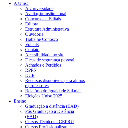
A Unisc
A Universidade
Avaliação Institucional
Concursos e Editais
Editora
Estrutura Administrativa
Ouvidoria
Trabalhe Conosco
VoltarE
Contato
Acessibilidade no site
Dicas de segurança pessoal
Achados e Perdidos
RPPN
DCE
Recursos disponíveis para alunos
e professores
Relatório de Igualdade Salarial
Eleições Unisc 2025
Ensino
Graduação a distância (EAD)
Pós-Graduação a Distância
(EAD)
Cursos Técnicos - CEPRU
Cursos Profissionalizantes