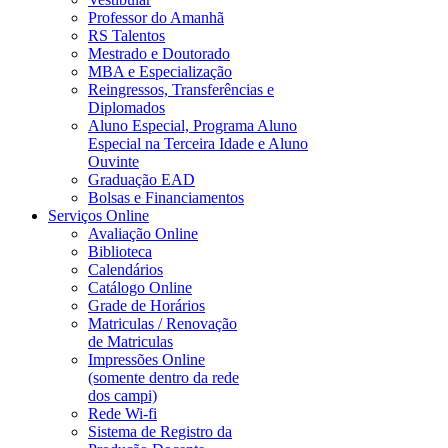
Professor do Amanhã
RS Talentos
Mestrado e Doutorado
MBA e Especialização
Reingressos, Transferências e
Diplomados
Aluno Especial, Programa Aluno
Especial na Terceira Idade e Aluno
Ouvinte
Graduação EAD
Bolsas e Financiamentos
Serviços Online
Avaliação Online
Biblioteca
Calendários
Catálogo Online
Grade de Horários
Matriculas / Renovação
de Matriculas
Impressões Online
(somente dentro da rede
dos campi)
Rede Wi-fi
Sistema de Registro da