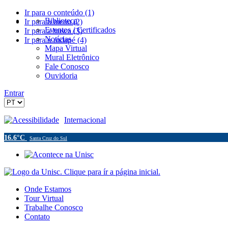
Ir para o conteúdo (1)
Biblioteca
Ir para o menu (2)
Eventos / Certificados
Ir para a busca (3)
Notícias
Ir para o rodapé (4)
Mapa Virtual
Mural Eletrônico
Fale Conosco
Ouvidoria
Entrar
Acessibilidade
Internacional
16.6°C
Santa Cruz do Sul
Onde Estamos
Tour Virtual
Trabalhe Conosco
Contato