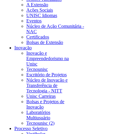
A Extensão
Ações Sociais
UNISC Idiomas
Eventos
Núcleo de Ação Comunitária -
NAC
Certificados
Bolsas de Extensão
Inovação
Inovação e
Empreendedorismo na
Unisc
Tecnounisc
Escritório de Projetos
Núcleo de Inovação e
Transferência de
Tecnologia - NITT
Unisc Carreiras
Bolsas e Projetos de
Inovação
Laboratórios
Multiusuário
Tecnounisc (2)
Processo Seletivo
Vestibular