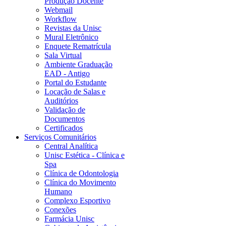
Produção Docente
Webmail
Workflow
Revistas da Unisc
Mural Eletrônico
Enquete Rematrícula
Sala Virtual
Ambiente Graduação
EAD - Antigo
Portal do Estudante
Locação de Salas e
Auditórios
Validação de
Documentos
Certificados
Serviços Comunitários
Central Analítica
Unisc Estética - Clínica e
Spa
Clínica de Odontologia
Clínica do Movimento
Humano
Complexo Esportivo
Conexões
Farmácia Unisc