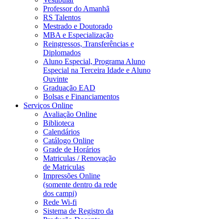
Professor do Amanhã
RS Talentos
Mestrado e Doutorado
MBA e Especialização
Reingressos, Transferências e
Diplomados
Aluno Especial, Programa Aluno
Especial na Terceira Idade e Aluno
Ouvinte
Graduação EAD
Bolsas e Financiamentos
Serviços Online
Avaliação Online
Biblioteca
Calendários
Catálogo Online
Grade de Horários
Matriculas / Renovação
de Matriculas
Impressões Online
(somente dentro da rede
dos campi)
Rede Wi-fi
Sistema de Registro da