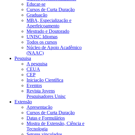
Educar-se
Cursos de Curta Duração
Graduação
MBA, Especialização e
Aperfeiçoamento
Mestrado e Doutorado
UNISC Idiomas
Todos os cursos
Núcleo de Apoio Acadêmico
(NAAC)
Pesquisa
A pesquisa
CEUA
CEP
Iniciação Científica
Eventos
Revista Jovens
Pesquisadores Unisc
Extensão
Apresentação
Cursos de Curta Duração
Datas e Formulários
Mostra de Extensão, Ciência e
Tecnologia
Setores vinculados