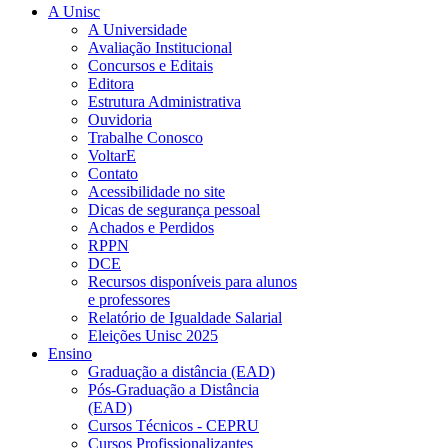
A Unisc
A Universidade
Avaliação Institucional
Concursos e Editais
Editora
Estrutura Administrativa
Ouvidoria
Trabalhe Conosco
VoltarE
Contato
Acessibilidade no site
Dicas de segurança pessoal
Achados e Perdidos
RPPN
DCE
Recursos disponíveis para alunos
e professores
Relatório de Igualdade Salarial
Eleições Unisc 2025
Ensino
Graduação a distância (EAD)
Pós-Graduação a Distância
(EAD)
Cursos Técnicos - CEPRU
Cursos Profissionalizantes