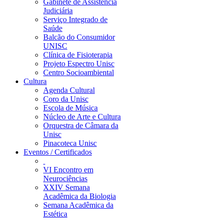
Gabinete de Assistência
Judiciária
Serviço Integrado de
Saúde
Balcão do Consumidor
UNISC
Clínica de Fisioterapia
Projeto Espectro Unisc
Centro Socioambiental
Cultura
Agenda Cultural
Coro da Unisc
Escola de Música
Núcleo de Arte e Cultura
Orquestra de Câmara da
Unisc
Pinacoteca Unisc
Eventos / Certificados
VI Encontro em
Neurociências
XXIV Semana
Acadêmica da Biologia
Semana Acadêmica da
Estética