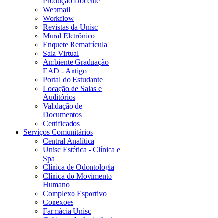
Produção Docente
Webmail
Workflow
Revistas da Unisc
Mural Eletrônico
Enquete Rematrícula
Sala Virtual
Ambiente Graduação
EAD - Antigo
Portal do Estudante
Locação de Salas e
Auditórios
Validação de
Documentos
Certificados
Serviços Comunitários
Central Analítica
Unisc Estética - Clínica e
Spa
Clínica de Odontologia
Clínica do Movimento
Humano
Complexo Esportivo
Conexões
Farmácia Unisc