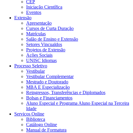
CEP
Iniciação Científica
Eventos
Extensão
Apresentação
Cursos de Curta Duração
Matrículas
Salão de Ensino e Extensão
Setores Vincualdos
Projetos de Extensão
Ações Sociais
UNISC Idiomas
Processo Seletivo
Vestibular
Vestibular Complementar
Mestrado e Doutorado
MBA E Especialização
Reingressos, Transferências e Diplomados
Bolsas e Financiamentos
Aluno Especial e Programa Aluno Especial na Terceira
Idade
Serviços Online
Biblioteca
Catálogo Online
Manual de Formatura