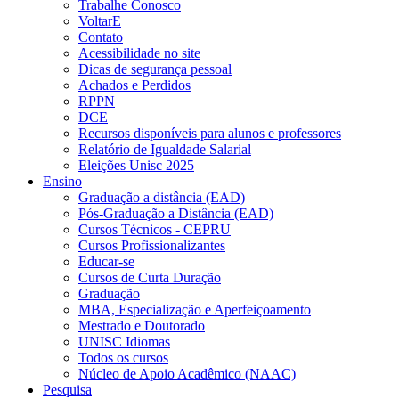
Trabalhe Conosco
VoltarE
Contato
Acessibilidade no site
Dicas de segurança pessoal
Achados e Perdidos
RPPN
DCE
Recursos disponíveis para alunos e professores
Relatório de Igualdade Salarial
Eleições Unisc 2025
Ensino
Graduação a distância (EAD)
Pós-Graduação a Distância (EAD)
Cursos Técnicos - CEPRU
Cursos Profissionalizantes
Educar-se
Cursos de Curta Duração
Graduação
MBA, Especialização e Aperfeiçoamento
Mestrado e Doutorado
UNISC Idiomas
Todos os cursos
Núcleo de Apoio Acadêmico (NAAC)
Pesquisa