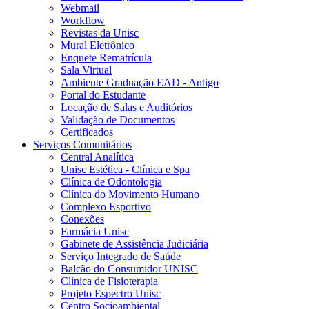
Webmail
Workflow
Revistas da Unisc
Mural Eletrônico
Enquete Rematrícula
Sala Virtual
Ambiente Graduação EAD - Antigo
Portal do Estudante
Locação de Salas e Auditórios
Validação de Documentos
Certificados
Serviços Comunitários
Central Analítica
Unisc Estética - Clínica e Spa
Clínica de Odontologia
Clínica do Movimento Humano
Complexo Esportivo
Conexões
Farmácia Unisc
Gabinete de Assistência Judiciária
Serviço Integrado de Saúde
Balcão do Consumidor UNISC
Clínica de Fisioterapia
Projeto Espectro Unisc
Centro Socioambiental