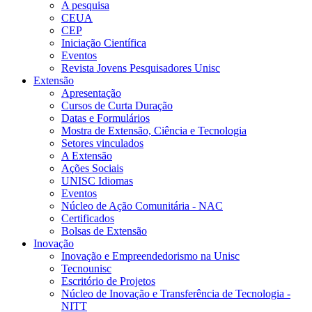
A pesquisa
CEUA
CEP
Iniciação Científica
Eventos
Revista Jovens Pesquisadores Unisc
Extensão
Apresentação
Cursos de Curta Duração
Datas e Formulários
Mostra de Extensão, Ciência e Tecnologia
Setores vinculados
A Extensão
Ações Sociais
UNISC Idiomas
Eventos
Núcleo de Ação Comunitária - NAC
Certificados
Bolsas de Extensão
Inovação
Inovação e Empreendedorismo na Unisc
Tecnounisc
Escritório de Projetos
Núcleo de Inovação e Transferência de Tecnologia -
NITT