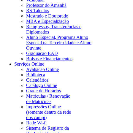
Professor do Amanhã
RS Talentos
Mestrado e Doutorado
MBA e Especialização
Reingressos, Transferências e
Diplomados
Aluno Especial, Programa Aluno
Especial na Terceira Idade e Aluno
Ouvinte
Graduação EAD
Bolsas e Financiamentos
Serviços Online
Avaliação Online
Biblioteca
Calendários
Catálogo Online
Grade de Horários
Matriculas / Renovação
de Matriculas
Impressões Online
(somente dentro da rede
dos campi)
Rede Wi-fi
Sistema de Registro da