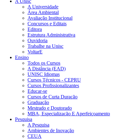
A Unisc
A Universidade
Área Ambiental
Avaliação Institucional
Concursos e Editais
Editora
Estrutura Administrativa
Ouvidoria
Trabalhe na Unisc
VoltarE
Ensino
Todos os Cursos
A Distância (EAD)
UNISC Idiomas
Cursos Técnicos - CEPRU
Cursos Profissionalizantes
Educar-se
Cursos de Curta Duração
Graduação
Mestrado e Doutorado
MBA, Especialização E Aperfeiçoamento
Pesquisa
A Pesquisa
Ambientes de Inovação
CEUA