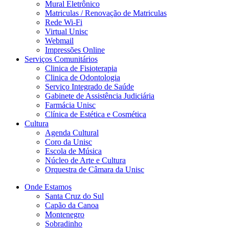
Mural Eletrônico
Matriculas / Renovação de Matriculas
Rede Wi-Fi
Virtual Unisc
Webmail
Impressões Online
Serviços Comunitários
Clinica de Fisioterapia
Clinica de Odontologia
Serviço Integrado de Saúde
Gabinete de Assistência Judiciária
Farmácia Unisc
Clínica de Estética e Cosmética
Cultura
Agenda Cultural
Coro da Unisc
Escola de Música
Núcleo de Arte e Cultura
Orquestra de Câmara da Unisc
Onde Estamos
Santa Cruz do Sul
Capão da Canoa
Montenegro
Sobradinho