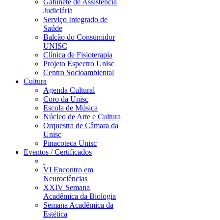
Gabinete de Assistência
Judiciária
Serviço Integrado de
Saúde
Balcão do Consumidor
UNISC
Clínica de Fisioterapia
Projeto Espectro Unisc
Centro Socioambiental
Cultura
Agenda Cultural
Coro da Unisc
Escola de Música
Núcleo de Arte e Cultura
Orquestra de Câmara da
Unisc
Pinacoteca Unisc
Eventos / Certificados
VI Encontro em
Neurociências
XXIV Semana
Acadêmica da Biologia
Semana Acadêmica da
Estética