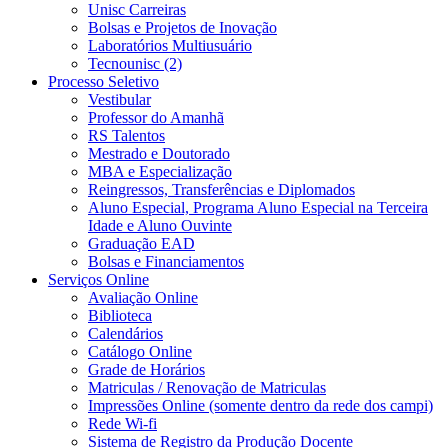
Unisc Carreiras
Bolsas e Projetos de Inovação
Laboratórios Multiusuário
Tecnounisc (2)
Processo Seletivo
Vestibular
Professor do Amanhã
RS Talentos
Mestrado e Doutorado
MBA e Especialização
Reingressos, Transferências e Diplomados
Aluno Especial, Programa Aluno Especial na Terceira
Idade e Aluno Ouvinte
Graduação EAD
Bolsas e Financiamentos
Serviços Online
Avaliação Online
Biblioteca
Calendários
Catálogo Online
Grade de Horários
Matriculas / Renovação de Matriculas
Impressões Online (somente dentro da rede dos campi)
Rede Wi-fi
Sistema de Registro da Produção Docente