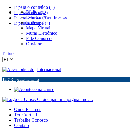
Ir para o conteúdo (1)
Biblioteca
Ir para o menu (2)
Eventos / Certificados
Ir para a busca (3)
Notícias
Ir para o rodapé (4)
Mapa Virtual
Mural Eletrônico
Fale Conosco
Ouvidoria
Entrar
Acessibilidade
Internacional
12.7°C
Santa Cruz do Sul
Onde Estamos
Tour Virtual
Trabalhe Conosco
Contato