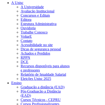
A Unisc
A Universidade
Avaliação Institucional
Concursos e Editais
Editora
Estrutura Administrativa
Ouvidoria
Trabalhe Conosco
VoltarE
Contato
Acessibilidade no site
Dicas de segurança pessoal
Achados e Perdidos
RPPN
DCE
Recursos disponíveis para alunos
e professores
Relatório de Igualdade Salarial
Eleições Unisc 2025
Ensino
Graduação a distância (EAD)
Pós-Graduação a Distância
(EAD)
Cursos Técnicos - CEPRU
Cursos Profissionalizantes