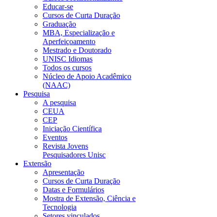
Educar-se
Cursos de Curta Duração
Graduação
MBA, Especialização e
Aperfeiçoamento
Mestrado e Doutorado
UNISC Idiomas
Todos os cursos
Núcleo de Apoio Acadêmico
(NAAC)
Pesquisa
A pesquisa
CEUA
CEP
Iniciação Científica
Eventos
Revista Jovens
Pesquisadores Unisc
Extensão
Apresentação
Cursos de Curta Duração
Datas e Formulários
Mostra de Extensão, Ciência e
Tecnologia
Setores vinculados