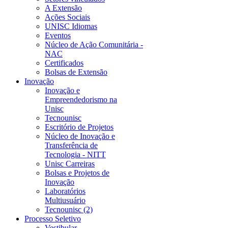
A Extensão
Ações Sociais
UNISC Idiomas
Eventos
Núcleo de Ação Comunitária -
NAC
Certificados
Bolsas de Extensão
Inovação
Inovação e
Empreendedorismo na
Unisc
Tecnounisc
Escritório de Projetos
Núcleo de Inovação e
Transferência de
Tecnologia - NITT
Unisc Carreiras
Bolsas e Projetos de
Inovação
Laboratórios
Multiusuário
Tecnounisc (2)
Processo Seletivo
Vestibular