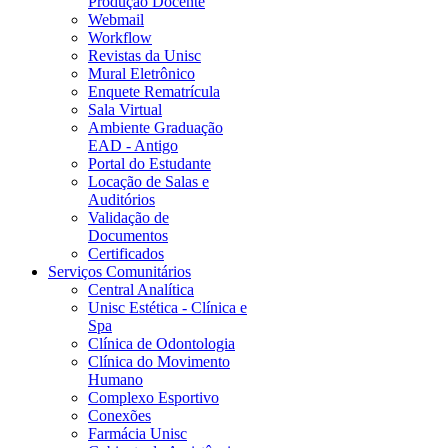
Produção Docente
Webmail
Workflow
Revistas da Unisc
Mural Eletrônico
Enquete Rematrícula
Sala Virtual
Ambiente Graduação
EAD - Antigo
Portal do Estudante
Locação de Salas e
Auditórios
Validação de
Documentos
Certificados
Serviços Comunitários
Central Analítica
Unisc Estética - Clínica e
Spa
Clínica de Odontologia
Clínica do Movimento
Humano
Complexo Esportivo
Conexões
Farmácia Unisc