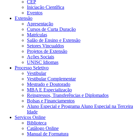
CEP
Iniciação Científica
Eventos
Extensão
Apresentação
Cursos de Curta Duração
Matrículas
Salão de Ensino e Extensão
Setores Vincualdos
Projetos de Extensão
Ações Sociais
UNISC Idiomas
Processo Seletivo
Vestibular
Vestibular Complementar
Mestrado e Doutorado
MBA E Especialização
Reingressos, Transferências e Diplomados
Bolsas e Financiamentos
Aluno Especial e Programa Aluno Especial na Terceira
Idade
Serviços Online
Biblioteca
Catálogo Online
Manual de Formatura