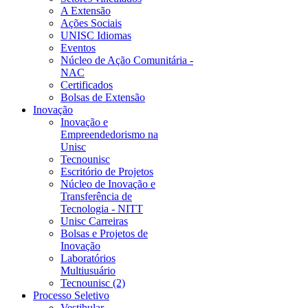
A Extensão
Ações Sociais
UNISC Idiomas
Eventos
Núcleo de Ação Comunitária -
NAC
Certificados
Bolsas de Extensão
Inovação
Inovação e
Empreendedorismo na
Unisc
Tecnounisc
Escritório de Projetos
Núcleo de Inovação e
Transferência de
Tecnologia - NITT
Unisc Carreiras
Bolsas e Projetos de
Inovação
Laboratórios
Multiusuário
Tecnounisc (2)
Processo Seletivo
Vestibular