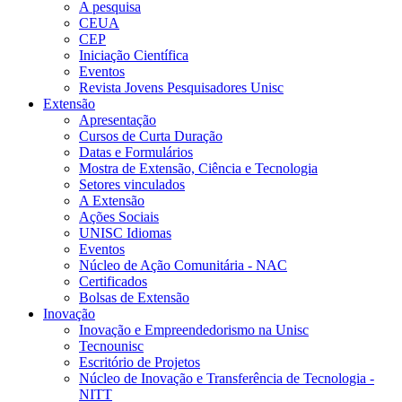
A pesquisa
CEUA
CEP
Iniciação Científica
Eventos
Revista Jovens Pesquisadores Unisc
Extensão
Apresentação
Cursos de Curta Duração
Datas e Formulários
Mostra de Extensão, Ciência e Tecnologia
Setores vinculados
A Extensão
Ações Sociais
UNISC Idiomas
Eventos
Núcleo de Ação Comunitária - NAC
Certificados
Bolsas de Extensão
Inovação
Inovação e Empreendedorismo na Unisc
Tecnounisc
Escritório de Projetos
Núcleo de Inovação e Transferência de Tecnologia -
NITT