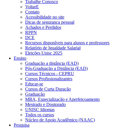
Trabalhe Conosco
VoltarE
Contato
Acessibilidade no site
Dicas de segurança pessoal
Achados e Perdidos
RPPN
DCE
Recursos disponíveis para alunos e professores
Relatório de Igualdade Salarial
Eleições Unisc 2025
Ensino
Graduação a distância (EAD)
Pós-Graduação a Distância (EAD)
Cursos Técnicos - CEPRU
Cursos Profissionalizantes
Educar-se
Cursos de Curta Duração
Graduação
MBA, Especialização e Aperfeiçoamento
Mestrado e Doutorado
UNISC Idiomas
Todos os cursos
Núcleo de Apoio Acadêmico (NAAC)
Pesquisa