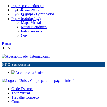
Ir para o conteúdo (1)
Biblioteca
Ir para o menu (2)
Eventos / Certificados
Ir para a busca (3)
Notícias
Ir para o rodapé (4)
Mapa Virtual
Mural Eletrônico
Fale Conosco
Ouvidoria
Entrar
Acessibilidade
Internacional
6.6°C
Santa Cruz do Sul
Onde Estamos
Tour Virtual
Trabalhe Conosco
Contato