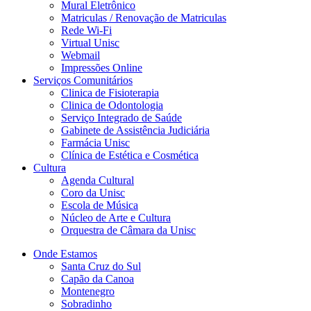
Mural Eletrônico
Matriculas / Renovação de Matriculas
Rede Wi-Fi
Virtual Unisc
Webmail
Impressões Online
Serviços Comunitários
Clinica de Fisioterapia
Clinica de Odontologia
Serviço Integrado de Saúde
Gabinete de Assistência Judiciária
Farmácia Unisc
Clínica de Estética e Cosmética
Cultura
Agenda Cultural
Coro da Unisc
Escola de Música
Núcleo de Arte e Cultura
Orquestra de Câmara da Unisc
Onde Estamos
Santa Cruz do Sul
Capão da Canoa
Montenegro
Sobradinho