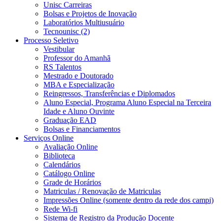
Unisc Carreiras
Bolsas e Projetos de Inovação
Laboratórios Multiusuário
Tecnounisc (2)
Processo Seletivo
Vestibular
Professor do Amanhã
RS Talentos
Mestrado e Doutorado
MBA e Especialização
Reingressos, Transferências e Diplomados
Aluno Especial, Programa Aluno Especial na Terceira
Idade e Aluno Ouvinte
Graduação EAD
Bolsas e Financiamentos
Serviços Online
Avaliação Online
Biblioteca
Calendários
Catálogo Online
Grade de Horários
Matriculas / Renovação de Matriculas
Impressões Online (somente dentro da rede dos campi)
Rede Wi-fi
Sistema de Registro da Produção Docente