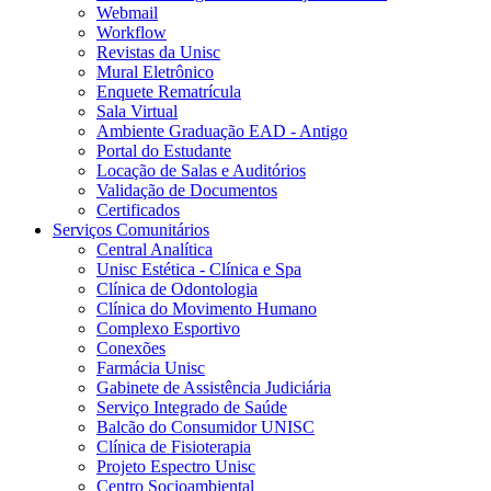
Webmail
Workflow
Revistas da Unisc
Mural Eletrônico
Enquete Rematrícula
Sala Virtual
Ambiente Graduação EAD - Antigo
Portal do Estudante
Locação de Salas e Auditórios
Validação de Documentos
Certificados
Serviços Comunitários
Central Analítica
Unisc Estética - Clínica e Spa
Clínica de Odontologia
Clínica do Movimento Humano
Complexo Esportivo
Conexões
Farmácia Unisc
Gabinete de Assistência Judiciária
Serviço Integrado de Saúde
Balcão do Consumidor UNISC
Clínica de Fisioterapia
Projeto Espectro Unisc
Centro Socioambiental