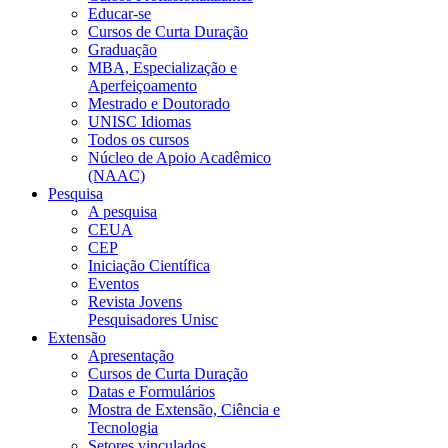
Educar-se
Cursos de Curta Duração
Graduação
MBA, Especialização e
Aperfeiçoamento
Mestrado e Doutorado
UNISC Idiomas
Todos os cursos
Núcleo de Apoio Acadêmico
(NAAC)
Pesquisa
A pesquisa
CEUA
CEP
Iniciação Científica
Eventos
Revista Jovens
Pesquisadores Unisc
Extensão
Apresentação
Cursos de Curta Duração
Datas e Formulários
Mostra de Extensão, Ciência e
Tecnologia
Setores vinculados