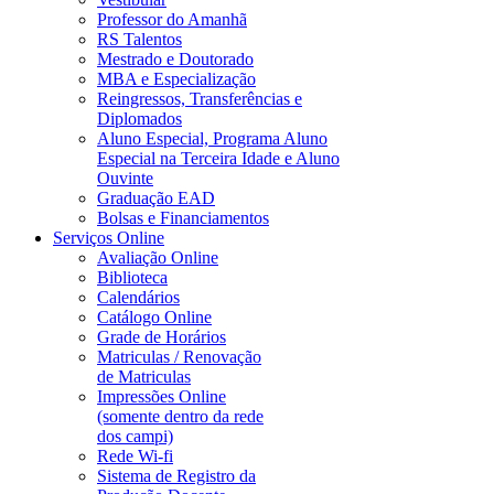
Professor do Amanhã
RS Talentos
Mestrado e Doutorado
MBA e Especialização
Reingressos, Transferências e
Diplomados
Aluno Especial, Programa Aluno
Especial na Terceira Idade e Aluno
Ouvinte
Graduação EAD
Bolsas e Financiamentos
Serviços Online
Avaliação Online
Biblioteca
Calendários
Catálogo Online
Grade de Horários
Matriculas / Renovação
de Matriculas
Impressões Online
(somente dentro da rede
dos campi)
Rede Wi-fi
Sistema de Registro da