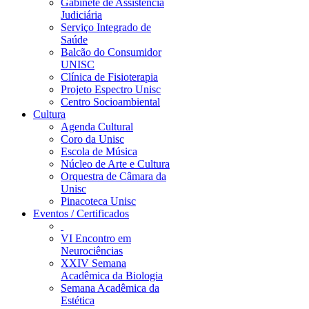
Gabinete de Assistência
Judiciária
Serviço Integrado de
Saúde
Balcão do Consumidor
UNISC
Clínica de Fisioterapia
Projeto Espectro Unisc
Centro Socioambiental
Cultura
Agenda Cultural
Coro da Unisc
Escola de Música
Núcleo de Arte e Cultura
Orquestra de Câmara da
Unisc
Pinacoteca Unisc
Eventos / Certificados
VI Encontro em
Neurociências
XXIV Semana
Acadêmica da Biologia
Semana Acadêmica da
Estética