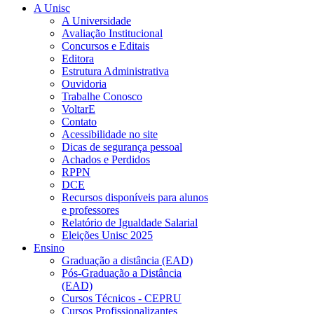
A Unisc
A Universidade
Avaliação Institucional
Concursos e Editais
Editora
Estrutura Administrativa
Ouvidoria
Trabalhe Conosco
VoltarE
Contato
Acessibilidade no site
Dicas de segurança pessoal
Achados e Perdidos
RPPN
DCE
Recursos disponíveis para alunos
e professores
Relatório de Igualdade Salarial
Eleições Unisc 2025
Ensino
Graduação a distância (EAD)
Pós-Graduação a Distância
(EAD)
Cursos Técnicos - CEPRU
Cursos Profissionalizantes