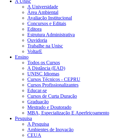
A Unisc
A Universidade
Área Ambiental
Avaliação Institucional
Concursos e Editais
Editora
Estrutura Administrativa
Ouvidoria
Trabalhe na Unisc
VoltarE
Ensino
Todos os Cursos
A Distância (EAD)
UNISC Idiomas
Cursos Técnicos - CEPRU
Cursos Profissionalizantes
Educar-se
Cursos de Curta Duração
Graduação
Mestrado e Doutorado
MBA, Especialização E Aperfeiçoamento
Pesquisa
A Pesquisa
Ambientes de Inovação
CEUA