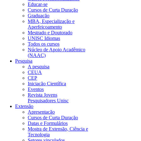
Educar-se
Cursos de Curta Duração
Graduação
MBA, Especialização e
Aperfeiçoamento
Mestrado e Doutorado
UNISC Idiomas
Todos os cursos
Núcleo de Apoio Acadêmico
(NAAC)
Pesquisa
A pesquisa
CEUA
CEP
Iniciação Científica
Eventos
Revista Jovens
Pesquisadores Unisc
Extensão
Apresentação
Cursos de Curta Duração
Datas e Formulários
Mostra de Extensão, Ciência e
Tecnologia
Setores vinculados