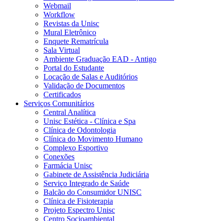
Webmail
Workflow
Revistas da Unisc
Mural Eletrônico
Enquete Rematrícula
Sala Virtual
Ambiente Graduação EAD - Antigo
Portal do Estudante
Locação de Salas e Auditórios
Validação de Documentos
Certificados
Serviços Comunitários
Central Analítica
Unisc Estética - Clínica e Spa
Clínica de Odontologia
Clínica do Movimento Humano
Complexo Esportivo
Conexões
Farmácia Unisc
Gabinete de Assistência Judiciária
Serviço Integrado de Saúde
Balcão do Consumidor UNISC
Clínica de Fisioterapia
Projeto Espectro Unisc
Centro Socioambiental