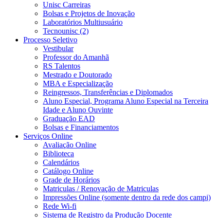
Unisc Carreiras
Bolsas e Projetos de Inovação
Laboratórios Multiusuário
Tecnounisc (2)
Processo Seletivo
Vestibular
Professor do Amanhã
RS Talentos
Mestrado e Doutorado
MBA e Especialização
Reingressos, Transferências e Diplomados
Aluno Especial, Programa Aluno Especial na Terceira
Idade e Aluno Ouvinte
Graduação EAD
Bolsas e Financiamentos
Serviços Online
Avaliação Online
Biblioteca
Calendários
Catálogo Online
Grade de Horários
Matriculas / Renovação de Matriculas
Impressões Online (somente dentro da rede dos campi)
Rede Wi-fi
Sistema de Registro da Produção Docente