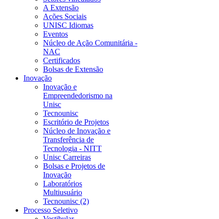
A Extensão
Ações Sociais
UNISC Idiomas
Eventos
Núcleo de Ação Comunitária -
NAC
Certificados
Bolsas de Extensão
Inovação
Inovação e
Empreendedorismo na
Unisc
Tecnounisc
Escritório de Projetos
Núcleo de Inovação e
Transferência de
Tecnologia - NITT
Unisc Carreiras
Bolsas e Projetos de
Inovação
Laboratórios
Multiusuário
Tecnounisc (2)
Processo Seletivo
Vestibular