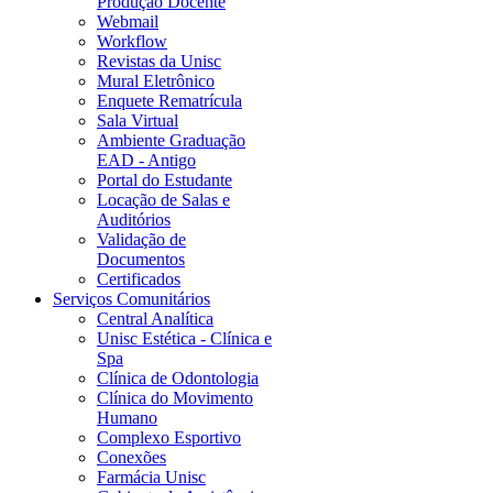
Produção Docente
Webmail
Workflow
Revistas da Unisc
Mural Eletrônico
Enquete Rematrícula
Sala Virtual
Ambiente Graduação
EAD - Antigo
Portal do Estudante
Locação de Salas e
Auditórios
Validação de
Documentos
Certificados
Serviços Comunitários
Central Analítica
Unisc Estética - Clínica e
Spa
Clínica de Odontologia
Clínica do Movimento
Humano
Complexo Esportivo
Conexões
Farmácia Unisc