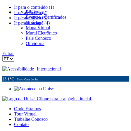
Ir para o conteúdo (1)
Biblioteca
Ir para o menu (2)
Eventos / Certificados
Ir para a busca (3)
Notícias
Ir para o rodapé (4)
Mapa Virtual
Mural Eletrônico
Fale Conosco
Ouvidoria
Entrar
Acessibilidade
Internacional
23.1°C
Santa Cruz do Sul
Onde Estamos
Tour Virtual
Trabalhe Conosco
Contato