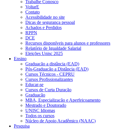
Trabalhe Conosco
VoltarE
Contato
Acessibilidade no site
Dicas de segurança pessoal
Achados e Perdidos
RPPN
DCE
Recursos disponíveis para alunos e professores
Relatório de Igualdade Salarial
Eleições Unisc 2025
Ensino
Graduação a distância (EAD)
Pós-Graduação a Distância (EAD)
Cursos Técnicos - CEPRU
Cursos Profissionalizantes
Educar-se
Cursos de Curta Duração
Graduação
MBA, Especialização e Aperfeiçoamento
Mestrado e Doutorado
UNISC Idiomas
Todos os cursos
Núcleo de Apoio Acadêmico (NAAC)
Pesquisa