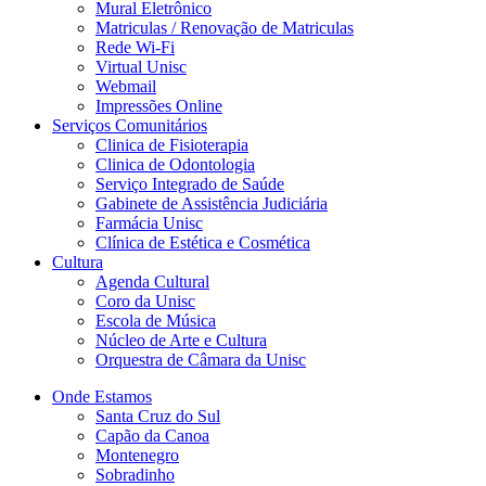
Mural Eletrônico
Matriculas / Renovação de Matriculas
Rede Wi-Fi
Virtual Unisc
Webmail
Impressões Online
Serviços Comunitários
Clinica de Fisioterapia
Clinica de Odontologia
Serviço Integrado de Saúde
Gabinete de Assistência Judiciária
Farmácia Unisc
Clínica de Estética e Cosmética
Cultura
Agenda Cultural
Coro da Unisc
Escola de Música
Núcleo de Arte e Cultura
Orquestra de Câmara da Unisc
Onde Estamos
Santa Cruz do Sul
Capão da Canoa
Montenegro
Sobradinho