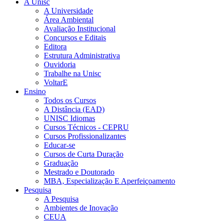
A Unisc
A Universidade
Área Ambiental
Avaliação Institucional
Concursos e Editais
Editora
Estrutura Administrativa
Ouvidoria
Trabalhe na Unisc
VoltarE
Ensino
Todos os Cursos
A Distância (EAD)
UNISC Idiomas
Cursos Técnicos - CEPRU
Cursos Profissionalizantes
Educar-se
Cursos de Curta Duração
Graduação
Mestrado e Doutorado
MBA, Especialização E Aperfeiçoamento
Pesquisa
A Pesquisa
Ambientes de Inovação
CEUA