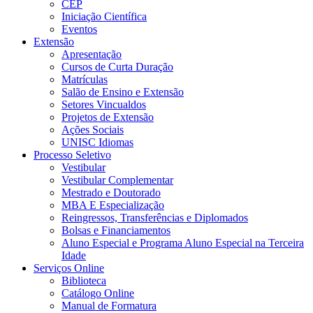
CEP
Iniciação Científica
Eventos
Extensão
Apresentação
Cursos de Curta Duração
Matrículas
Salão de Ensino e Extensão
Setores Vincualdos
Projetos de Extensão
Ações Sociais
UNISC Idiomas
Processo Seletivo
Vestibular
Vestibular Complementar
Mestrado e Doutorado
MBA E Especialização
Reingressos, Transferências e Diplomados
Bolsas e Financiamentos
Aluno Especial e Programa Aluno Especial na Terceira
Idade
Serviços Online
Biblioteca
Catálogo Online
Manual de Formatura