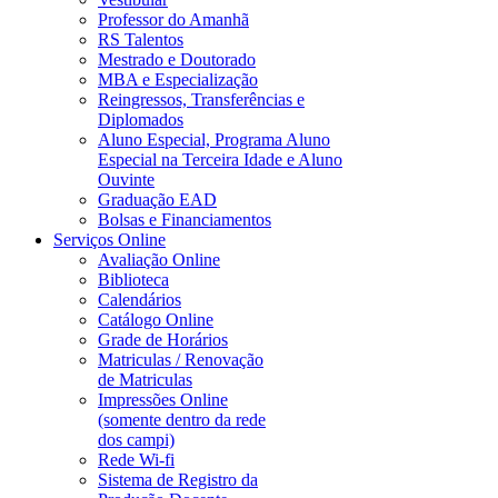
Professor do Amanhã
RS Talentos
Mestrado e Doutorado
MBA e Especialização
Reingressos, Transferências e
Diplomados
Aluno Especial, Programa Aluno
Especial na Terceira Idade e Aluno
Ouvinte
Graduação EAD
Bolsas e Financiamentos
Serviços Online
Avaliação Online
Biblioteca
Calendários
Catálogo Online
Grade de Horários
Matriculas / Renovação
de Matriculas
Impressões Online
(somente dentro da rede
dos campi)
Rede Wi-fi
Sistema de Registro da