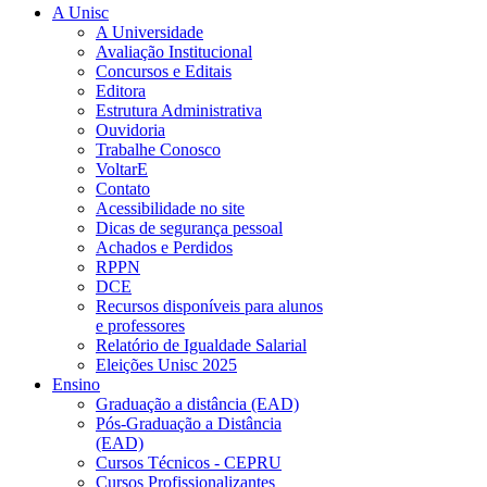
A Unisc
A Universidade
Avaliação Institucional
Concursos e Editais
Editora
Estrutura Administrativa
Ouvidoria
Trabalhe Conosco
VoltarE
Contato
Acessibilidade no site
Dicas de segurança pessoal
Achados e Perdidos
RPPN
DCE
Recursos disponíveis para alunos
e professores
Relatório de Igualdade Salarial
Eleições Unisc 2025
Ensino
Graduação a distância (EAD)
Pós-Graduação a Distância
(EAD)
Cursos Técnicos - CEPRU
Cursos Profissionalizantes