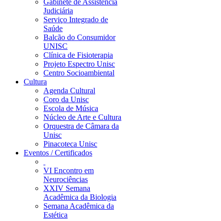
Gabinete de Assistência
Judiciária
Serviço Integrado de
Saúde
Balcão do Consumidor
UNISC
Clínica de Fisioterapia
Projeto Espectro Unisc
Centro Socioambiental
Cultura
Agenda Cultural
Coro da Unisc
Escola de Música
Núcleo de Arte e Cultura
Orquestra de Câmara da
Unisc
Pinacoteca Unisc
Eventos / Certificados
VI Encontro em
Neurociências
XXIV Semana
Acadêmica da Biologia
Semana Acadêmica da
Estética