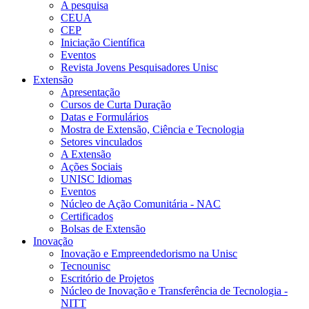
A pesquisa
CEUA
CEP
Iniciação Científica
Eventos
Revista Jovens Pesquisadores Unisc
Extensão
Apresentação
Cursos de Curta Duração
Datas e Formulários
Mostra de Extensão, Ciência e Tecnologia
Setores vinculados
A Extensão
Ações Sociais
UNISC Idiomas
Eventos
Núcleo de Ação Comunitária - NAC
Certificados
Bolsas de Extensão
Inovação
Inovação e Empreendedorismo na Unisc
Tecnounisc
Escritório de Projetos
Núcleo de Inovação e Transferência de Tecnologia -
NITT