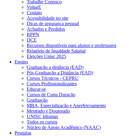
Trabalhe Conosco
VoltarE
Contato
Acessibilidade no site
Dicas de segurança pessoal
Achados e Perdidos
RPPN
DCE
Recursos disponíveis para alunos e professores
Relatório de Igualdade Salarial
Eleições Unisc 2025
Ensino
Graduação a distância (EAD)
Pós-Graduação a Distância (EAD)
Cursos Técnicos - CEPRU
Cursos Profissionalizantes
Educar-se
Cursos de Curta Duração
Graduação
MBA, Especialização e Aperfeiçoamento
Mestrado e Doutorado
UNISC Idiomas
Todos os cursos
Núcleo de Apoio Acadêmico (NAAC)
Pesquisa