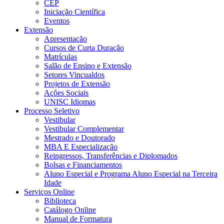
CEP
Iniciação Científica
Eventos
Extensão
Apresentação
Cursos de Curta Duração
Matrículas
Salão de Ensino e Extensão
Setores Vincualdos
Projetos de Extensão
Ações Sociais
UNISC Idiomas
Processo Seletivo
Vestibular
Vestibular Complementar
Mestrado e Doutorado
MBA E Especialização
Reingressos, Transferências e Diplomados
Bolsas e Financiamentos
Aluno Especial e Programa Aluno Especial na Terceira
Idade
Serviços Online
Biblioteca
Catálogo Online
Manual de Formatura