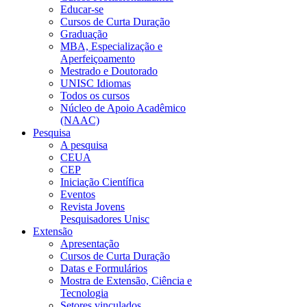
Educar-se
Cursos de Curta Duração
Graduação
MBA, Especialização e
Aperfeiçoamento
Mestrado e Doutorado
UNISC Idiomas
Todos os cursos
Núcleo de Apoio Acadêmico
(NAAC)
Pesquisa
A pesquisa
CEUA
CEP
Iniciação Científica
Eventos
Revista Jovens
Pesquisadores Unisc
Extensão
Apresentação
Cursos de Curta Duração
Datas e Formulários
Mostra de Extensão, Ciência e
Tecnologia
Setores vinculados