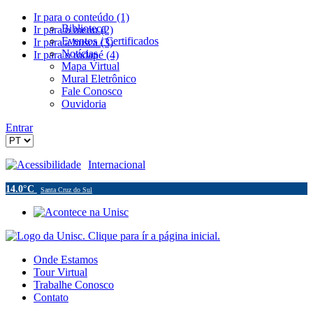
Ir para o conteúdo (1)
Biblioteca
Ir para o menu (2)
Eventos / Certificados
Ir para a busca (3)
Notícias
Ir para o rodapé (4)
Mapa Virtual
Mural Eletrônico
Fale Conosco
Ouvidoria
Entrar
Acessibilidade
Internacional
14.0°C
Santa Cruz do Sul
Onde Estamos
Tour Virtual
Trabalhe Conosco
Contato