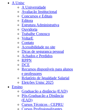
A Unisc
A Universidade
Avaliação Institucional
Concursos e Editais
Editora
Estrutura Administrativa
Ouvidoria
Trabalhe Conosco
VoltarE
Contato
Acessibilidade no site
Dicas de segurança pessoal
Achados e Perdidos
RPPN
DCE
Recursos disponíveis para alunos
e professores
Relatório de Igualdade Salarial
Eleições Unisc 2025
Ensino
Graduação a distância (EAD)
Pós-Graduação a Distância
(EAD)
Cursos Técnicos - CEPRU
Cursos Profissionalizantes