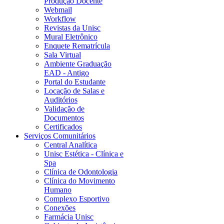
Produção Docente
Webmail
Workflow
Revistas da Unisc
Mural Eletrônico
Enquete Rematrícula
Sala Virtual
Ambiente Graduação
EAD - Antigo
Portal do Estudante
Locação de Salas e
Auditórios
Validação de
Documentos
Certificados
Serviços Comunitários
Central Analítica
Unisc Estética - Clínica e
Spa
Clínica de Odontologia
Clínica do Movimento
Humano
Complexo Esportivo
Conexões
Farmácia Unisc