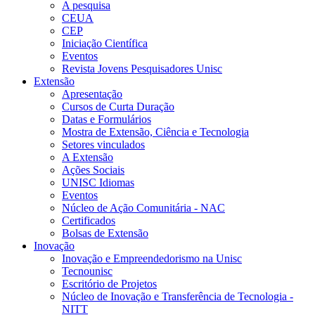
A pesquisa
CEUA
CEP
Iniciação Científica
Eventos
Revista Jovens Pesquisadores Unisc
Extensão
Apresentação
Cursos de Curta Duração
Datas e Formulários
Mostra de Extensão, Ciência e Tecnologia
Setores vinculados
A Extensão
Ações Sociais
UNISC Idiomas
Eventos
Núcleo de Ação Comunitária - NAC
Certificados
Bolsas de Extensão
Inovação
Inovação e Empreendedorismo na Unisc
Tecnounisc
Escritório de Projetos
Núcleo de Inovação e Transferência de Tecnologia -
NITT