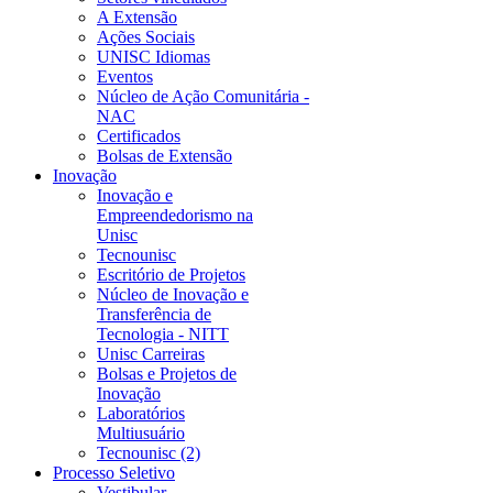
A Extensão
Ações Sociais
UNISC Idiomas
Eventos
Núcleo de Ação Comunitária -
NAC
Certificados
Bolsas de Extensão
Inovação
Inovação e
Empreendedorismo na
Unisc
Tecnounisc
Escritório de Projetos
Núcleo de Inovação e
Transferência de
Tecnologia - NITT
Unisc Carreiras
Bolsas e Projetos de
Inovação
Laboratórios
Multiusuário
Tecnounisc (2)
Processo Seletivo
Vestibular