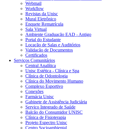
Webmail
Workflow
Revistas da Unisc
Mural Eletrônico
Enquete Rematrícula
Sala Virtual
Ambiente Graduação EAD - Antigo
Portal do Estudante
Locação de Salas e Auditórios
Validação de Documentos
Certificados
Serviços Comunitários
Central Analítica
Unisc Estética - Clínica e Spa
Clínica de Odontologia
Clínica do Movimento Humano
Complexo Esportivo
Conexões
Farmácia Unisc
Gabinete de Assistência Judiciária
Serviço Integrado de Saúde
Balcão do Consumidor UNISC
Clínica de Fisioterapia
Projeto Espectro Unisc
Centro Socioambiental