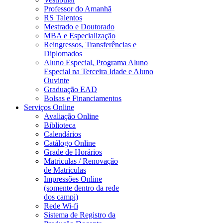
Professor do Amanhã
RS Talentos
Mestrado e Doutorado
MBA e Especialização
Reingressos, Transferências e
Diplomados
Aluno Especial, Programa Aluno
Especial na Terceira Idade e Aluno
Ouvinte
Graduação EAD
Bolsas e Financiamentos
Serviços Online
Avaliação Online
Biblioteca
Calendários
Catálogo Online
Grade de Horários
Matriculas / Renovação
de Matriculas
Impressões Online
(somente dentro da rede
dos campi)
Rede Wi-fi
Sistema de Registro da