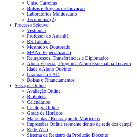
Unisc Carreiras
Bolsas e Projetos de Inovação
Laboratórios Multiusuário
Tecnounisc (2)
Processo Seletivo
Vestibular
Professor do Amanhã
RS Talentos
Mestrado e Doutorado
MBA e Especialização
Reingressos, Transferências e Diplomados
Aluno Especial, Programa Aluno Especial na Terceira
Idade e Aluno Ouvinte
Graduação EAD
Bolsas e Financiamentos
Serviços Online
Avaliação Online
Biblioteca
Calendários
Catálogo Online
Grade de Horários
Matriculas / Renovação de Matriculas
Impressões Online (somente dentro da rede dos campi)
Rede Wi-fi
Sistema de Registro da Produção Docente