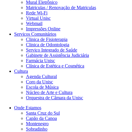
Mural Eletrônico
Matriculas / Renovação de Matriculas
Rede Wi-Fi
Virtual Unisc
Webmail
Impressões Online
Serviços Comunitários
Clinica de Fisioterapia
Clinica de Odontologia
Serviço Integrado de Saúde
Gabinete de Assistência Judiciária
Farmácia Unisc
Clínica de Estética e Cosmética
Cultura
Agenda Cultural
Coro da Unisc
Escola de Música
Núcleo de Arte e Cultura
Orquestra de Câmara da Unisc
Onde Estamos
Santa Cruz do Sul
Capão da Canoa
Montenegro
Sobradinho