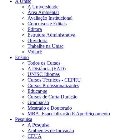
A Unisc
A Universidade
Área Ambiental
Avaliação Institucional
Concursos e Editais
Editora
Estrutura Administrativa
Ouvidoria
Trabalhe na Unisc
VoltarE
Ensino
Todos os Cursos
A Distância (EAD)
UNISC Idiomas
Cursos Técnicos - CEPRU
Cursos Profissionalizantes
Educar-se
Cursos de Curta Duração
Graduação
Mestrado e Doutorado
MBA, Especialização E Aperfeiçoamento
Pesquisa
A Pesquisa
Ambientes de Inovação
CEUA