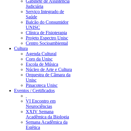
Gabinete de Assistência
Judiciária
Serviço Integrado de
Saúde
Balcão do Consumidor
UNISC
Clínica de Fisioterapia
Projeto Espectro Unisc
Centro Socioambiental
Cultura
Agenda Cultural
Coro da Unisc
Escola de Música
Núcleo de Arte e Cultura
Orquestra de Câmara da
Unisc
Pinacoteca Unisc
Eventos / Certificados
VI Encontro em
Neurociências
XXIV Semana
Acadêmica da Biologia
Semana Acadêmica da
Estética