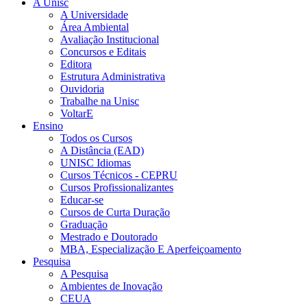
A Unisc
A Universidade
Área Ambiental
Avaliação Institucional
Concursos e Editais
Editora
Estrutura Administrativa
Ouvidoria
Trabalhe na Unisc
VoltarE
Ensino
Todos os Cursos
A Distância (EAD)
UNISC Idiomas
Cursos Técnicos - CEPRU
Cursos Profissionalizantes
Educar-se
Cursos de Curta Duração
Graduação
Mestrado e Doutorado
MBA, Especialização E Aperfeiçoamento
Pesquisa
A Pesquisa
Ambientes de Inovação
CEUA