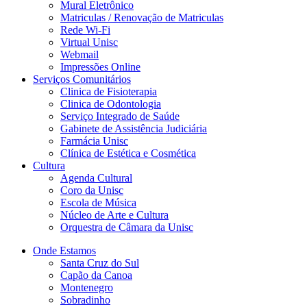
Mural Eletrônico
Matriculas / Renovação de Matriculas
Rede Wi-Fi
Virtual Unisc
Webmail
Impressões Online
Serviços Comunitários
Clinica de Fisioterapia
Clinica de Odontologia
Serviço Integrado de Saúde
Gabinete de Assistência Judiciária
Farmácia Unisc
Clínica de Estética e Cosmética
Cultura
Agenda Cultural
Coro da Unisc
Escola de Música
Núcleo de Arte e Cultura
Orquestra de Câmara da Unisc
Onde Estamos
Santa Cruz do Sul
Capão da Canoa
Montenegro
Sobradinho