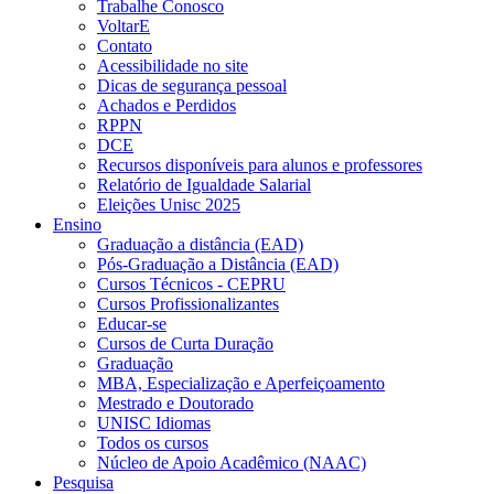
Trabalhe Conosco
VoltarE
Contato
Acessibilidade no site
Dicas de segurança pessoal
Achados e Perdidos
RPPN
DCE
Recursos disponíveis para alunos e professores
Relatório de Igualdade Salarial
Eleições Unisc 2025
Ensino
Graduação a distância (EAD)
Pós-Graduação a Distância (EAD)
Cursos Técnicos - CEPRU
Cursos Profissionalizantes
Educar-se
Cursos de Curta Duração
Graduação
MBA, Especialização e Aperfeiçoamento
Mestrado e Doutorado
UNISC Idiomas
Todos os cursos
Núcleo de Apoio Acadêmico (NAAC)
Pesquisa