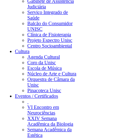
Gabinete de Assistência
Judiciária
Serviço Integrado de
Saúde
Balcão do Consumidor
UNISC
Clínica de Fisioterapia
Projeto Espectro Unisc
Centro Socioambiental
Cultura
Agenda Cultural
Coro da Unisc
Escola de Música
Núcleo de Arte e Cultura
Orquestra de Câmara da
Unisc
Pinacoteca Unisc
Eventos / Certificados
VI Encontro em
Neurociências
XXIV Semana
Acadêmica da Biologia
Semana Acadêmica da
Estética