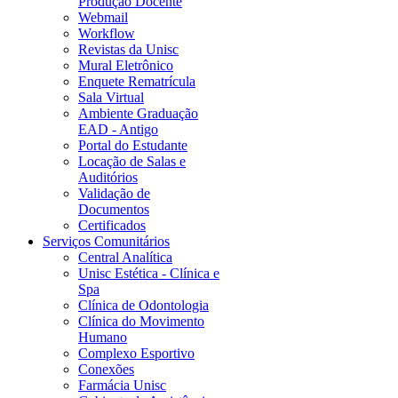
Produção Docente
Webmail
Workflow
Revistas da Unisc
Mural Eletrônico
Enquete Rematrícula
Sala Virtual
Ambiente Graduação
EAD - Antigo
Portal do Estudante
Locação de Salas e
Auditórios
Validação de
Documentos
Certificados
Serviços Comunitários
Central Analítica
Unisc Estética - Clínica e
Spa
Clínica de Odontologia
Clínica do Movimento
Humano
Complexo Esportivo
Conexões
Farmácia Unisc