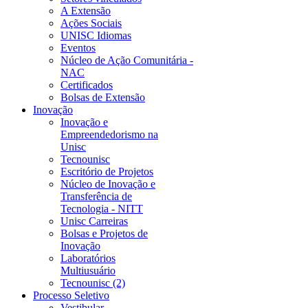
A Extensão
Ações Sociais
UNISC Idiomas
Eventos
Núcleo de Ação Comunitária -
NAC
Certificados
Bolsas de Extensão
Inovação
Inovação e
Empreendedorismo na
Unisc
Tecnounisc
Escritório de Projetos
Núcleo de Inovação e
Transferência de
Tecnologia - NITT
Unisc Carreiras
Bolsas e Projetos de
Inovação
Laboratórios
Multiusuário
Tecnounisc (2)
Processo Seletivo
Vestibular