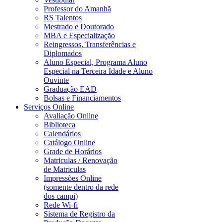
Professor do Amanhã
RS Talentos
Mestrado e Doutorado
MBA e Especialização
Reingressos, Transferências e
Diplomados
Aluno Especial, Programa Aluno
Especial na Terceira Idade e Aluno
Ouvinte
Graduação EAD
Bolsas e Financiamentos
Serviços Online
Avaliação Online
Biblioteca
Calendários
Catálogo Online
Grade de Horários
Matriculas / Renovação
de Matriculas
Impressões Online
(somente dentro da rede
dos campi)
Rede Wi-fi
Sistema de Registro da