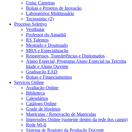
Unisc Carreiras
Bolsas e Projetos de Inovação
Laboratórios Multiusuário
Tecnounisc (2)
Processo Seletivo
Vestibular
Professor do Amanhã
RS Talentos
Mestrado e Doutorado
MBA e Especialização
Reingressos, Transferências e Diplomados
Aluno Especial, Programa Aluno Especial na Terceira
Idade e Aluno Ouvinte
Graduação EAD
Bolsas e Financiamentos
Serviços Online
Avaliação Online
Biblioteca
Calendários
Catálogo Online
Grade de Horários
Matriculas / Renovação de Matriculas
Impressões Online (somente dentro da rede dos campi)
Rede Wi-fi
Sistema de Registro da Produção Docente