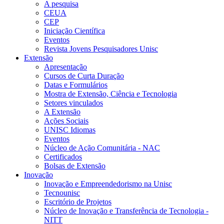
A pesquisa
CEUA
CEP
Iniciação Científica
Eventos
Revista Jovens Pesquisadores Unisc
Extensão
Apresentação
Cursos de Curta Duração
Datas e Formulários
Mostra de Extensão, Ciência e Tecnologia
Setores vinculados
A Extensão
Ações Sociais
UNISC Idiomas
Eventos
Núcleo de Ação Comunitária - NAC
Certificados
Bolsas de Extensão
Inovação
Inovação e Empreendedorismo na Unisc
Tecnounisc
Escritório de Projetos
Núcleo de Inovação e Transferência de Tecnologia -
NITT