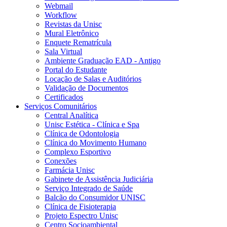
Webmail
Workflow
Revistas da Unisc
Mural Eletrônico
Enquete Rematrícula
Sala Virtual
Ambiente Graduação EAD - Antigo
Portal do Estudante
Locação de Salas e Auditórios
Validação de Documentos
Certificados
Serviços Comunitários
Central Analítica
Unisc Estética - Clínica e Spa
Clínica de Odontologia
Clínica do Movimento Humano
Complexo Esportivo
Conexões
Farmácia Unisc
Gabinete de Assistência Judiciária
Serviço Integrado de Saúde
Balcão do Consumidor UNISC
Clínica de Fisioterapia
Projeto Espectro Unisc
Centro Socioambiental