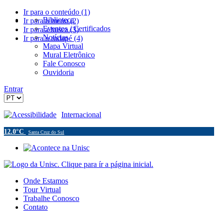
Ir para o conteúdo (1)
Biblioteca
Ir para o menu (2)
Eventos / Certificados
Ir para a busca (3)
Notícias
Ir para o rodapé (4)
Mapa Virtual
Mural Eletrônico
Fale Conosco
Ouvidoria
Entrar
Acessibilidade
Internacional
12.0°C
Santa Cruz do Sul
Onde Estamos
Tour Virtual
Trabalhe Conosco
Contato