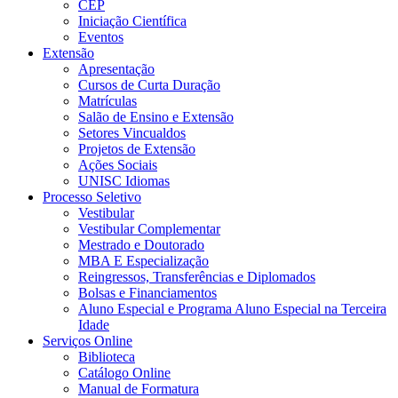
CEP
Iniciação Científica
Eventos
Extensão
Apresentação
Cursos de Curta Duração
Matrículas
Salão de Ensino e Extensão
Setores Vincualdos
Projetos de Extensão
Ações Sociais
UNISC Idiomas
Processo Seletivo
Vestibular
Vestibular Complementar
Mestrado e Doutorado
MBA E Especialização
Reingressos, Transferências e Diplomados
Bolsas e Financiamentos
Aluno Especial e Programa Aluno Especial na Terceira
Idade
Serviços Online
Biblioteca
Catálogo Online
Manual de Formatura