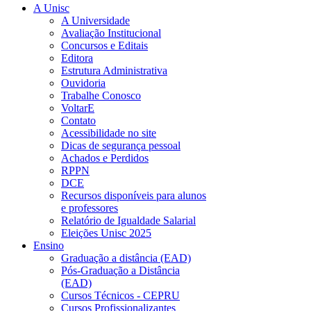
A Unisc
A Universidade
Avaliação Institucional
Concursos e Editais
Editora
Estrutura Administrativa
Ouvidoria
Trabalhe Conosco
VoltarE
Contato
Acessibilidade no site
Dicas de segurança pessoal
Achados e Perdidos
RPPN
DCE
Recursos disponíveis para alunos
e professores
Relatório de Igualdade Salarial
Eleições Unisc 2025
Ensino
Graduação a distância (EAD)
Pós-Graduação a Distância
(EAD)
Cursos Técnicos - CEPRU
Cursos Profissionalizantes