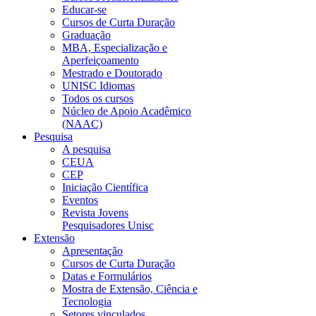
Educar-se
Cursos de Curta Duração
Graduação
MBA, Especialização e
Aperfeiçoamento
Mestrado e Doutorado
UNISC Idiomas
Todos os cursos
Núcleo de Apoio Acadêmico
(NAAC)
Pesquisa
A pesquisa
CEUA
CEP
Iniciação Científica
Eventos
Revista Jovens
Pesquisadores Unisc
Extensão
Apresentação
Cursos de Curta Duração
Datas e Formulários
Mostra de Extensão, Ciência e
Tecnologia
Setores vinculados