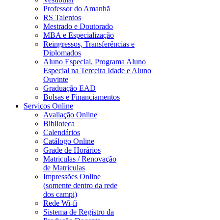
Professor do Amanhã
RS Talentos
Mestrado e Doutorado
MBA e Especialização
Reingressos, Transferências e
Diplomados
Aluno Especial, Programa Aluno
Especial na Terceira Idade e Aluno
Ouvinte
Graduação EAD
Bolsas e Financiamentos
Serviços Online
Avaliação Online
Biblioteca
Calendários
Catálogo Online
Grade de Horários
Matriculas / Renovação
de Matriculas
Impressões Online
(somente dentro da rede
dos campi)
Rede Wi-fi
Sistema de Registro da