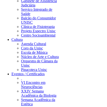
Gabinete de Assistência
Judiciária
Serviço Integrado de
Saúde
Balcão do Consumidor
UNISC
Clínica de Fisioterapia
Projeto Espectro Unisc
Centro Socioambiental
Cultura
Agenda Cultural
Coro da Unisc
Escola de Música
Núcleo de Arte e Cultura
Orquestra de Câmara da
Unisc
Pinacoteca Unisc
Eventos / Certificados
VI Encontro em
Neurociências
XXIV Semana
Acadêmica da Biologia
Semana Acadêmica da
Estética