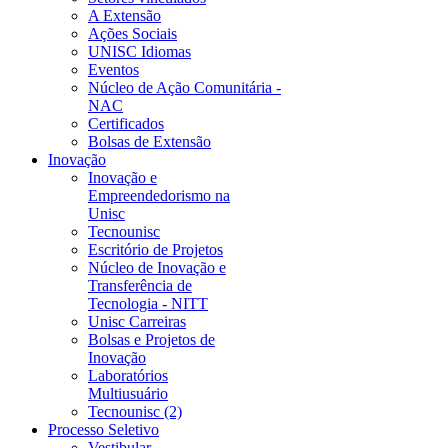
A Extensão
Ações Sociais
UNISC Idiomas
Eventos
Núcleo de Ação Comunitária -
NAC
Certificados
Bolsas de Extensão
Inovação
Inovação e
Empreendedorismo na
Unisc
Tecnounisc
Escritório de Projetos
Núcleo de Inovação e
Transferência de
Tecnologia - NITT
Unisc Carreiras
Bolsas e Projetos de
Inovação
Laboratórios
Multiusuário
Tecnounisc (2)
Processo Seletivo
Vestibular