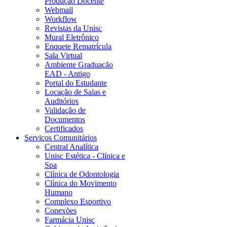
Produção Docente
Webmail
Workflow
Revistas da Unisc
Mural Eletrônico
Enquete Rematrícula
Sala Virtual
Ambiente Graduação
EAD - Antigo
Portal do Estudante
Locação de Salas e
Auditórios
Validação de
Documentos
Certificados
Serviços Comunitários
Central Analítica
Unisc Estética - Clínica e
Spa
Clínica de Odontologia
Clínica do Movimento
Humano
Complexo Esportivo
Conexões
Farmácia Unisc