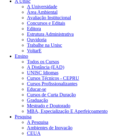
A Unisc
A Universidade
Área Ambiental
Avaliação Institucional
Concursos e Editais
Editora
Estrutura Administrativa
Ouvidoria
Trabalhe na Unisc
VoltarE
Ensino
Todos os Cursos
A Distância (EAD)
UNISC Idiomas
Cursos Técnicos - CEPRU
Cursos Profissionalizantes
Educar-se
Cursos de Curta Duração
Graduação
Mestrado e Doutorado
MBA, Especialização E Aperfeiçoamento
Pesquisa
A Pesquisa
Ambientes de Inovação
CEUA