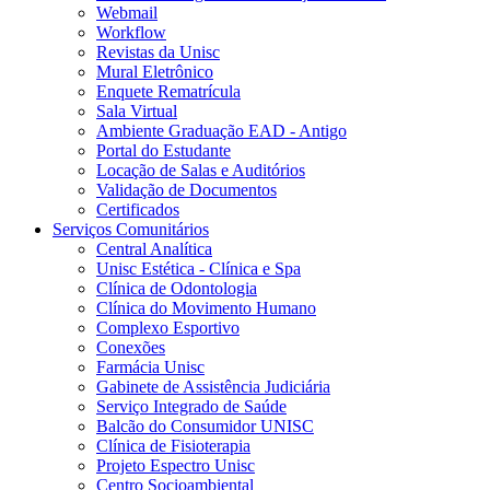
Webmail
Workflow
Revistas da Unisc
Mural Eletrônico
Enquete Rematrícula
Sala Virtual
Ambiente Graduação EAD - Antigo
Portal do Estudante
Locação de Salas e Auditórios
Validação de Documentos
Certificados
Serviços Comunitários
Central Analítica
Unisc Estética - Clínica e Spa
Clínica de Odontologia
Clínica do Movimento Humano
Complexo Esportivo
Conexões
Farmácia Unisc
Gabinete de Assistência Judiciária
Serviço Integrado de Saúde
Balcão do Consumidor UNISC
Clínica de Fisioterapia
Projeto Espectro Unisc
Centro Socioambiental