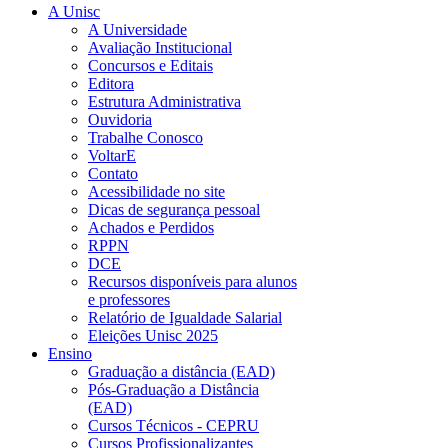
A Unisc
A Universidade
Avaliação Institucional
Concursos e Editais
Editora
Estrutura Administrativa
Ouvidoria
Trabalhe Conosco
VoltarE
Contato
Acessibilidade no site
Dicas de segurança pessoal
Achados e Perdidos
RPPN
DCE
Recursos disponíveis para alunos
e professores
Relatório de Igualdade Salarial
Eleições Unisc 2025
Ensino
Graduação a distância (EAD)
Pós-Graduação a Distância
(EAD)
Cursos Técnicos - CEPRU
Cursos Profissionalizantes