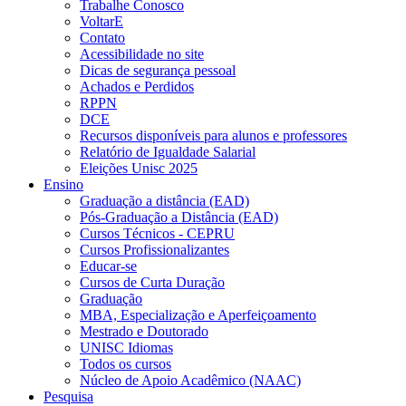
Trabalhe Conosco
VoltarE
Contato
Acessibilidade no site
Dicas de segurança pessoal
Achados e Perdidos
RPPN
DCE
Recursos disponíveis para alunos e professores
Relatório de Igualdade Salarial
Eleições Unisc 2025
Ensino
Graduação a distância (EAD)
Pós-Graduação a Distância (EAD)
Cursos Técnicos - CEPRU
Cursos Profissionalizantes
Educar-se
Cursos de Curta Duração
Graduação
MBA, Especialização e Aperfeiçoamento
Mestrado e Doutorado
UNISC Idiomas
Todos os cursos
Núcleo de Apoio Acadêmico (NAAC)
Pesquisa