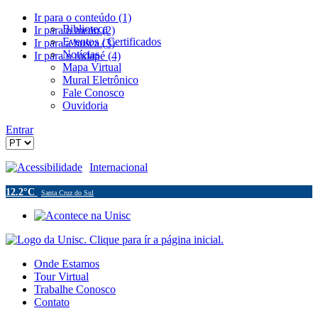
Ir para o conteúdo (1)
Biblioteca
Ir para o menu (2)
Eventos / Certificados
Ir para a busca (3)
Notícias
Ir para o rodapé (4)
Mapa Virtual
Mural Eletrônico
Fale Conosco
Ouvidoria
Entrar
Acessibilidade
Internacional
12.2°C
Santa Cruz do Sul
Onde Estamos
Tour Virtual
Trabalhe Conosco
Contato