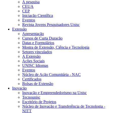
A pesquisa
CEUA
CEP
Iniciação Científica
Eventos
Revista Jovens Pesquisadores Unisc
Extensão
Apresentação
Cursos de Curta Duração
Datas e Formulários
Mostra de Extensão, Ciência e Tecnologia
Setores vinculados
A Extensão
Ações Sociais
UNISC Idiomas
Eventos
Núcleo de Ação Comunitária - NAC
Certificados
Bolsas de Extensão
Inovação
Inovação e Empreendedorismo na Unisc
Tecnounisc
Escritório de Projetos
Núcleo de Inovação e Transferência de Tecnologia -
NITT