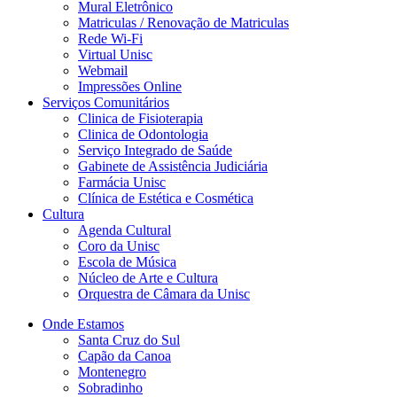
Mural Eletrônico
Matriculas / Renovação de Matriculas
Rede Wi-Fi
Virtual Unisc
Webmail
Impressões Online
Serviços Comunitários
Clinica de Fisioterapia
Clinica de Odontologia
Serviço Integrado de Saúde
Gabinete de Assistência Judiciária
Farmácia Unisc
Clínica de Estética e Cosmética
Cultura
Agenda Cultural
Coro da Unisc
Escola de Música
Núcleo de Arte e Cultura
Orquestra de Câmara da Unisc
Onde Estamos
Santa Cruz do Sul
Capão da Canoa
Montenegro
Sobradinho