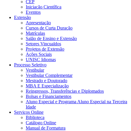
CEP
Iniciação Científica
Eventos
Extensão
Apresentação
Cursos de Curta Duração
Matrículas
Salão de Ensino e Extensão
Setores Vincualdos
Projetos de Extensão
Ações Sociais
UNISC Idiomas
Processo Seletivo
Vestibular
Vestibular Complementar
Mestrado e Doutorado
MBA E Especialização
Reingressos, Transferências e Diplomados
Bolsas e Financiamentos
Aluno Especial e Programa Aluno Especial na Terceira
Idade
Serviços Online
Biblioteca
Catálogo Online
Manual de Formatura