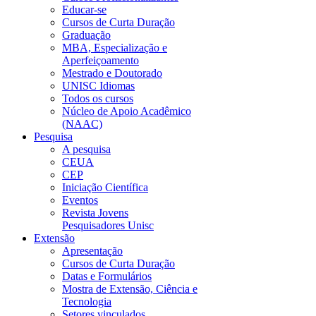
Educar-se
Cursos de Curta Duração
Graduação
MBA, Especialização e
Aperfeiçoamento
Mestrado e Doutorado
UNISC Idiomas
Todos os cursos
Núcleo de Apoio Acadêmico
(NAAC)
Pesquisa
A pesquisa
CEUA
CEP
Iniciação Científica
Eventos
Revista Jovens
Pesquisadores Unisc
Extensão
Apresentação
Cursos de Curta Duração
Datas e Formulários
Mostra de Extensão, Ciência e
Tecnologia
Setores vinculados