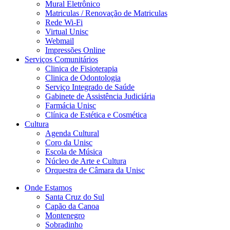
Mural Eletrônico
Matriculas / Renovação de Matriculas
Rede Wi-Fi
Virtual Unisc
Webmail
Impressões Online
Serviços Comunitários
Clinica de Fisioterapia
Clinica de Odontologia
Serviço Integrado de Saúde
Gabinete de Assistência Judiciária
Farmácia Unisc
Clínica de Estética e Cosmética
Cultura
Agenda Cultural
Coro da Unisc
Escola de Música
Núcleo de Arte e Cultura
Orquestra de Câmara da Unisc
Onde Estamos
Santa Cruz do Sul
Capão da Canoa
Montenegro
Sobradinho