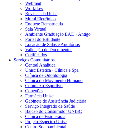
Webmail
Workflow
Revistas da Unisc
Mural Eletrônico
Enquete Rematrícula
Sala Virtual
Ambiente Graduação EAD - Antigo
Portal do Estudante
Locação de Salas e Auditórios
Validação de Documentos
Certificados
Serviços Comunitários
Central Analítica
Unisc Estética - Clínica e Spa
Clínica de Odontologia
Clínica do Movimento Humano
Complexo Esportivo
Conexões
Farmácia Unisc
Gabinete de Assistência Judiciária
Serviço Integrado de Saúde
Balcão do Consumidor UNISC
Clínica de Fisioterapia
Projeto Espectro Unisc
Centro Socioambiental