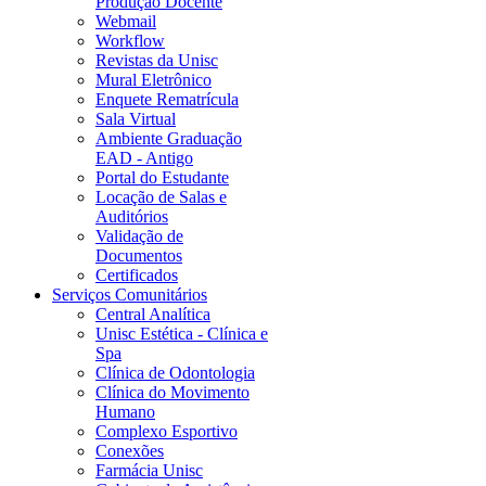
Produção Docente
Webmail
Workflow
Revistas da Unisc
Mural Eletrônico
Enquete Rematrícula
Sala Virtual
Ambiente Graduação
EAD - Antigo
Portal do Estudante
Locação de Salas e
Auditórios
Validação de
Documentos
Certificados
Serviços Comunitários
Central Analítica
Unisc Estética - Clínica e
Spa
Clínica de Odontologia
Clínica do Movimento
Humano
Complexo Esportivo
Conexões
Farmácia Unisc