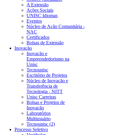
A Extensão
Ações Sociais
UNISC Idiomas
Eventos
Núcleo de Ação Comunitária -
NAC
Certificados
Bolsas de Extensão
Inovação
Inovação e
Empreendedorismo na
Unisc
Tecnounisc
Escritório de Projetos
Núcleo de Inovação e
Transferência de
Tecnologia - NITT
Unisc Carreiras
Bolsas e Projetos de
Inovação
Laboratórios
Multiusuário
Tecnounisc (2)
Processo Seletivo
Vestibular