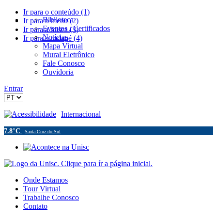
Ir para o conteúdo (1)
Biblioteca
Ir para o menu (2)
Eventos / Certificados
Ir para a busca (3)
Notícias
Ir para o rodapé (4)
Mapa Virtual
Mural Eletrônico
Fale Conosco
Ouvidoria
Entrar
Acessibilidade
Internacional
7.8°C
Santa Cruz do Sul
Onde Estamos
Tour Virtual
Trabalhe Conosco
Contato