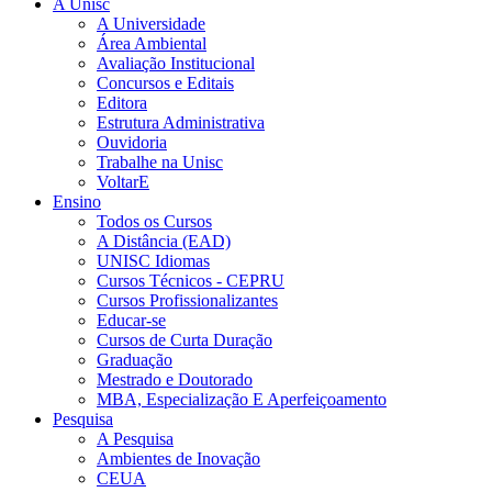
A Unisc
A Universidade
Área Ambiental
Avaliação Institucional
Concursos e Editais
Editora
Estrutura Administrativa
Ouvidoria
Trabalhe na Unisc
VoltarE
Ensino
Todos os Cursos
A Distância (EAD)
UNISC Idiomas
Cursos Técnicos - CEPRU
Cursos Profissionalizantes
Educar-se
Cursos de Curta Duração
Graduação
Mestrado e Doutorado
MBA, Especialização E Aperfeiçoamento
Pesquisa
A Pesquisa
Ambientes de Inovação
CEUA