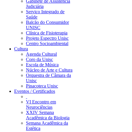
Gabinete de Assistência
Judiciária
Serviço Integrado de
Saúde
Balcão do Consumidor
UNISC
Clínica de Fisioterapia
Projeto Espectro Unisc
Centro Socioambiental
Cultura
Agenda Cultural
Coro da Unisc
Escola de Música
Núcleo de Arte e Cultura
Orquestra de Câmara da
Unisc
Pinacoteca Unisc
Eventos / Certificados
VI Encontro em
Neurociências
XXIV Semana
Acadêmica da Biologia
Semana Acadêmica da
Estética