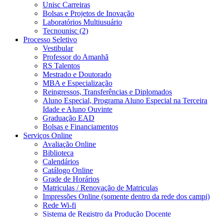
Unisc Carreiras
Bolsas e Projetos de Inovação
Laboratórios Multiusuário
Tecnounisc (2)
Processo Seletivo
Vestibular
Professor do Amanhã
RS Talentos
Mestrado e Doutorado
MBA e Especialização
Reingressos, Transferências e Diplomados
Aluno Especial, Programa Aluno Especial na Terceira
Idade e Aluno Ouvinte
Graduação EAD
Bolsas e Financiamentos
Serviços Online
Avaliação Online
Biblioteca
Calendários
Catálogo Online
Grade de Horários
Matriculas / Renovação de Matriculas
Impressões Online (somente dentro da rede dos campi)
Rede Wi-fi
Sistema de Registro da Produção Docente