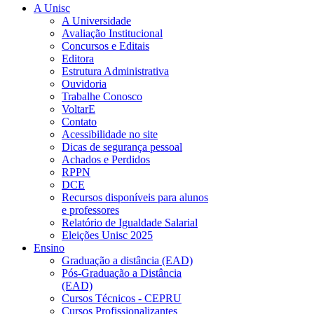
A Unisc
A Universidade
Avaliação Institucional
Concursos e Editais
Editora
Estrutura Administrativa
Ouvidoria
Trabalhe Conosco
VoltarE
Contato
Acessibilidade no site
Dicas de segurança pessoal
Achados e Perdidos
RPPN
DCE
Recursos disponíveis para alunos
e professores
Relatório de Igualdade Salarial
Eleições Unisc 2025
Ensino
Graduação a distância (EAD)
Pós-Graduação a Distância
(EAD)
Cursos Técnicos - CEPRU
Cursos Profissionalizantes