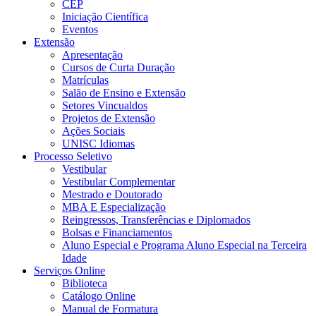
CEP
Iniciação Científica
Eventos
Extensão
Apresentação
Cursos de Curta Duração
Matrículas
Salão de Ensino e Extensão
Setores Vincualdos
Projetos de Extensão
Ações Sociais
UNISC Idiomas
Processo Seletivo
Vestibular
Vestibular Complementar
Mestrado e Doutorado
MBA E Especialização
Reingressos, Transferências e Diplomados
Bolsas e Financiamentos
Aluno Especial e Programa Aluno Especial na Terceira
Idade
Serviços Online
Biblioteca
Catálogo Online
Manual de Formatura