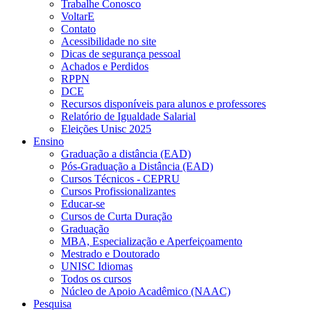
Trabalhe Conosco
VoltarE
Contato
Acessibilidade no site
Dicas de segurança pessoal
Achados e Perdidos
RPPN
DCE
Recursos disponíveis para alunos e professores
Relatório de Igualdade Salarial
Eleições Unisc 2025
Ensino
Graduação a distância (EAD)
Pós-Graduação a Distância (EAD)
Cursos Técnicos - CEPRU
Cursos Profissionalizantes
Educar-se
Cursos de Curta Duração
Graduação
MBA, Especialização e Aperfeiçoamento
Mestrado e Doutorado
UNISC Idiomas
Todos os cursos
Núcleo de Apoio Acadêmico (NAAC)
Pesquisa