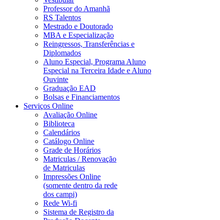
Professor do Amanhã
RS Talentos
Mestrado e Doutorado
MBA e Especialização
Reingressos, Transferências e
Diplomados
Aluno Especial, Programa Aluno
Especial na Terceira Idade e Aluno
Ouvinte
Graduação EAD
Bolsas e Financiamentos
Serviços Online
Avaliação Online
Biblioteca
Calendários
Catálogo Online
Grade de Horários
Matriculas / Renovação
de Matriculas
Impressões Online
(somente dentro da rede
dos campi)
Rede Wi-fi
Sistema de Registro da