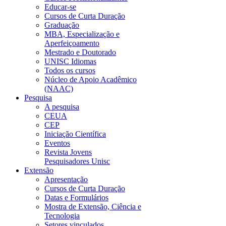
Educar-se
Cursos de Curta Duração
Graduação
MBA, Especialização e
Aperfeiçoamento
Mestrado e Doutorado
UNISC Idiomas
Todos os cursos
Núcleo de Apoio Acadêmico
(NAAC)
Pesquisa
A pesquisa
CEUA
CEP
Iniciação Científica
Eventos
Revista Jovens
Pesquisadores Unisc
Extensão
Apresentação
Cursos de Curta Duração
Datas e Formulários
Mostra de Extensão, Ciência e
Tecnologia
Setores vinculados