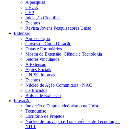
A pesquisa
CEUA
CEP
Iniciação Científica
Eventos
Revista Jovens Pesquisadores Unisc
Extensão
Apresentação
Cursos de Curta Duração
Datas e Formulários
Mostra de Extensão, Ciência e Tecnologia
Setores vinculados
A Extensão
Ações Sociais
UNISC Idiomas
Eventos
Núcleo de Ação Comunitária - NAC
Certificados
Bolsas de Extensão
Inovação
Inovação e Empreendedorismo na Unisc
Tecnounisc
Escritório de Projetos
Núcleo de Inovação e Transferência de Tecnologia -
NITT