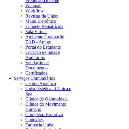
Produção Docente
Webmail
Workflow
Revistas da Unisc
Mural Eletrônico
Enquete Rematrícula
Sala Virtual
Ambiente Graduação
EAD - Antigo
Portal do Estudante
Locação de Salas e
Auditórios
Validação de
Documentos
Certificados
Serviços Comunitários
Central Analítica
Unisc Estética - Clínica e
Spa
Clínica de Odontologia
Clínica do Movimento
Humano
Complexo Esportivo
Conexões
Farmácia Unisc