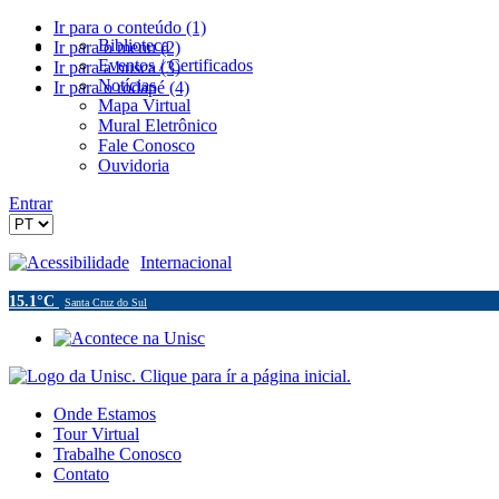
Ir para o conteúdo (1)
Biblioteca
Ir para o menu (2)
Eventos / Certificados
Ir para a busca (3)
Notícias
Ir para o rodapé (4)
Mapa Virtual
Mural Eletrônico
Fale Conosco
Ouvidoria
Entrar
Acessibilidade
Internacional
15.1°C
Santa Cruz do Sul
Onde Estamos
Tour Virtual
Trabalhe Conosco
Contato