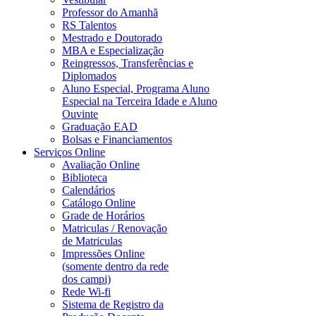
Professor do Amanhã
RS Talentos
Mestrado e Doutorado
MBA e Especialização
Reingressos, Transferências e
Diplomados
Aluno Especial, Programa Aluno
Especial na Terceira Idade e Aluno
Ouvinte
Graduação EAD
Bolsas e Financiamentos
Serviços Online
Avaliação Online
Biblioteca
Calendários
Catálogo Online
Grade de Horários
Matriculas / Renovação
de Matriculas
Impressões Online
(somente dentro da rede
dos campi)
Rede Wi-fi
Sistema de Registro da