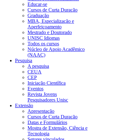
Educar-se
Cursos de Curta Duração
Graduação
MBA, Especialização e
Aperfeiçoamento
Mestrado e Doutorado
UNISC Idiomas
Todos os cursos
Núcleo de Apoio Acadêmico
(NAAC)
Pesquisa
A pesquisa
CEUA
CEP
Iniciação Científica
Eventos
Revista Jovens
Pesquisadores Unisc
Extensão
Apresentação
Cursos de Curta Duração
Datas e Formulários
Mostra de Extensão, Ciência e
Tecnologia
Setores vinculados