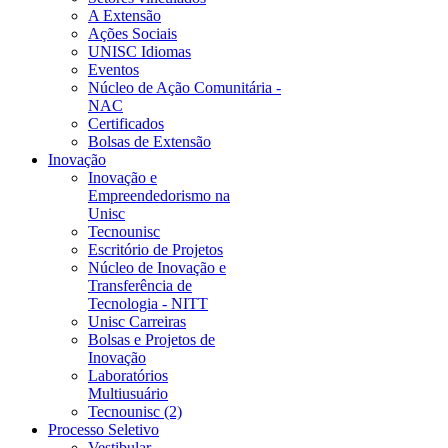
A Extensão
Ações Sociais
UNISC Idiomas
Eventos
Núcleo de Ação Comunitária -
NAC
Certificados
Bolsas de Extensão
Inovação
Inovação e
Empreendedorismo na
Unisc
Tecnounisc
Escritório de Projetos
Núcleo de Inovação e
Transferência de
Tecnologia - NITT
Unisc Carreiras
Bolsas e Projetos de
Inovação
Laboratórios
Multiusuário
Tecnounisc (2)
Processo Seletivo
Vestibular