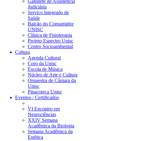
Gabinete de Assistência
Judiciária
Serviço Integrado de
Saúde
Balcão do Consumidor
UNISC
Clínica de Fisioterapia
Projeto Espectro Unisc
Centro Socioambiental
Cultura
Agenda Cultural
Coro da Unisc
Escola de Música
Núcleo de Arte e Cultura
Orquestra de Câmara da
Unisc
Pinacoteca Unisc
Eventos / Certificados
VI Encontro em
Neurociências
XXIV Semana
Acadêmica da Biologia
Semana Acadêmica da
Estética