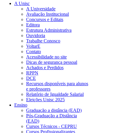
A Unisc
A Universidade
Avaliação Institucional
Concursos e Editais
Editora
Estrutura Administrativa
Ouvidoria
Trabalhe Conosco
VoltarE
Contato
Acessibilidade no site
Dicas de segurança pessoal
Achados e Perdidos
RPPN
DCE
Recursos disponíveis para alunos
e professores
Relatório de Igualdade Salarial
Eleições Unisc 2025
Ensino
Graduação a distância (EAD)
Pós-Graduação a Distância
(EAD)
Cursos Técnicos - CEPRU
Cursos Profissionalizantes