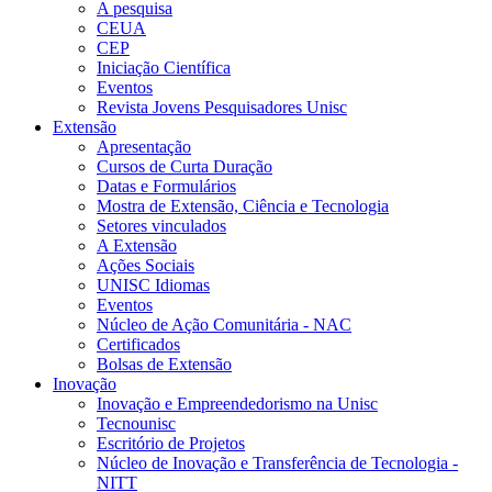
A pesquisa
CEUA
CEP
Iniciação Científica
Eventos
Revista Jovens Pesquisadores Unisc
Extensão
Apresentação
Cursos de Curta Duração
Datas e Formulários
Mostra de Extensão, Ciência e Tecnologia
Setores vinculados
A Extensão
Ações Sociais
UNISC Idiomas
Eventos
Núcleo de Ação Comunitária - NAC
Certificados
Bolsas de Extensão
Inovação
Inovação e Empreendedorismo na Unisc
Tecnounisc
Escritório de Projetos
Núcleo de Inovação e Transferência de Tecnologia -
NITT