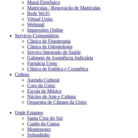
Mural Eletrônico
Matriculas / Renovação de Matriculas
Rede Wi-Fi
Virtual Unisc
Webmail
Impressões Online
Serviços Comunitários
Clinica de Fisioterapia
Clinica de Odontologia
Serviço Integrado de Saúde
Gabinete de Assistência Judiciária
Farmácia Unisc
Clínica de Estética e Cosmética
Cultura
Agenda Cultural
Coro da Unisc
Escola de Música
Núcleo de Arte e Cultura
Orquestra de Câmara da Unisc
Onde Estamos
Santa Cruz do Sul
Capão da Canoa
Montenegro
Sobradinho