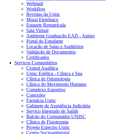
Webmail
Workflow
Revistas da Unisc
Mural Eletrônico
Enquete Rematrícula
Sala Virtual
Ambiente Graduação EAD - Antigo
Portal do Estudante
Locação de Salas e Auditórios
Validação de Documentos
Certificados
Serviços Comunitários
Central Analítica
Unisc Estética - Clínica e Spa
Clínica de Odontologia
Clínica do Movimento Humano
Complexo Esportivo
Conexões
Farmácia Unisc
Gabinete de Assistência Judiciária
Serviço Integrado de Saúde
Balcão do Consumidor UNISC
Clínica de Fisioterapia
Projeto Espectro Unisc
Centro Socioambiental