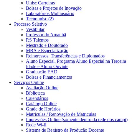
Unisc Carreiras
Bolsas e Projetos de Inovação
Laboratórios Multiusuário
Tecnounisc (2)
Processo Seletivo
Vestibular
Professor do Amanhã
RS Talentos
Mestrado e Doutorado
MBA e Especialização
Reingressos, Transferências e Diplomados
Aluno Especial, Programa Aluno Especial na Terceira
Idade e Aluno Ouvinte
Graduação EAD
Bolsas e Financiamentos
Serviços Online
Avaliação Online
Biblioteca
Calendários
Catálogo Online
Grade de Horários
Matriculas / Renovação de Matriculas
Impressões Online (somente dentro da rede dos campi)
Rede Wi-fi
Sistema de Registro da Produção Docente