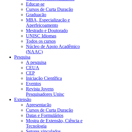
Educar-se
Cursos de Curta Duração
Graduação
MBA, Especialização e
Aperfeiçoamento
Mestrado e Doutorado
UNISC Idiomas
Todos os cursos
Núcleo de Apoio Acadêmico
(NAAC)
Pesquisa
A pesquisa
CEUA
CEP
Iniciação Científica
Eventos
Revista Jovens
Pesquisadores Unisc
Extensão
Apresentação
Cursos de Curta Duração
Datas e Formulários
Mostra de Extensão, Ciência e
Tecnologia
Setores vinculados