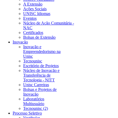
A Extensão
Ações Sociais
UNISC Idiomas
Eventos
Núcleo de Ação Comunitária -
NAC
Certificados
Bolsas de Extensão
Inovação
Inovação e
Empreendedorismo na
Unisc
Tecnounisc
Escritório de Projetos
Núcleo de Inovação e
Transferência de
Tecnologia - NITT
Unisc Carreiras
Bolsas e Projetos de
Inovação
Laboratórios
Multiusuário
Tecnounisc (2)
Processo Seletivo
Vestibular