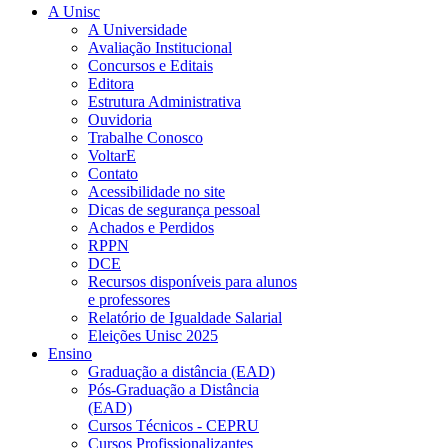
A Unisc
A Universidade
Avaliação Institucional
Concursos e Editais
Editora
Estrutura Administrativa
Ouvidoria
Trabalhe Conosco
VoltarE
Contato
Acessibilidade no site
Dicas de segurança pessoal
Achados e Perdidos
RPPN
DCE
Recursos disponíveis para alunos
e professores
Relatório de Igualdade Salarial
Eleições Unisc 2025
Ensino
Graduação a distância (EAD)
Pós-Graduação a Distância
(EAD)
Cursos Técnicos - CEPRU
Cursos Profissionalizantes