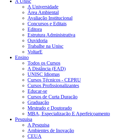
A Unisc
A Universidade
Área Ambiental
Avaliação Institucional
Concursos e Editais
Editora
Estrutura Administrativa
Ouvidoria
Trabalhe na Unisc
VoltarE
Ensino
Todos os Cursos
A Distância (EAD)
UNISC Idiomas
Cursos Técnicos - CEPRU
Cursos Profissionalizantes
Educar-se
Cursos de Curta Duração
Graduação
Mestrado e Doutorado
MBA, Especialização E Aperfeiçoamento
Pesquisa
A Pesquisa
Ambientes de Inovação
CEUA