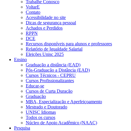
Trabalhe Conosco
VoltarE
Contato
Acessibilidade no site
Dicas de segurança pessoal
Achados e Perdidos
RPPN
DCE
Recursos disponíveis para alunos e professores
Relatório de Igualdade Salarial
Eleições Unisc 2025
Ensino
Graduação a distância (EAD)
Pós-Graduação a Distância (EAD)
Cursos Técnicos - CEPRU
Cursos Profissionalizantes
Educar-se
Cursos de Curta Duração
Graduação
MBA, Especialização e Aperfeiçoamento
Mestrado e Doutorado
UNISC Idiomas
Todos os cursos
Núcleo de Apoio Acadêmico (NAAC)
Pesquisa