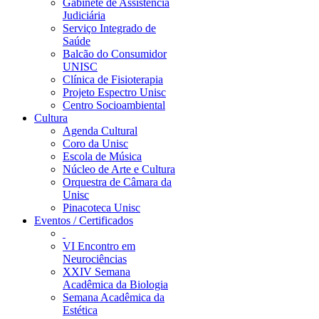
Gabinete de Assistência
Judiciária
Serviço Integrado de
Saúde
Balcão do Consumidor
UNISC
Clínica de Fisioterapia
Projeto Espectro Unisc
Centro Socioambiental
Cultura
Agenda Cultural
Coro da Unisc
Escola de Música
Núcleo de Arte e Cultura
Orquestra de Câmara da
Unisc
Pinacoteca Unisc
Eventos / Certificados
VI Encontro em
Neurociências
XXIV Semana
Acadêmica da Biologia
Semana Acadêmica da
Estética