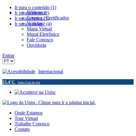
Ir para o conteúdo (1)
Biblioteca
Ir para o menu (2)
Eventos / Certificados
Ir para a busca (3)
Notícias
Ir para o rodapé (4)
Mapa Virtual
Mural Eletrônico
Fale Conosco
Ouvidoria
Entrar
Acessibilidade
Internacional
15.4°C
Santa Cruz do Sul
Onde Estamos
Tour Virtual
Trabalhe Conosco
Contato