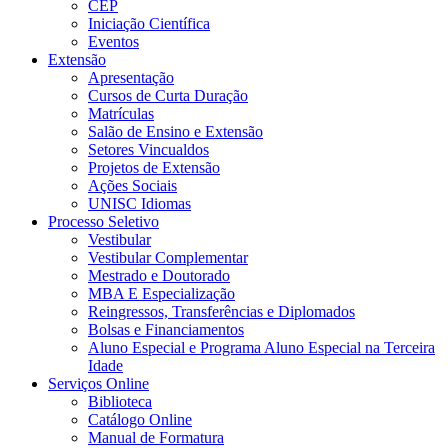
CEP
Iniciação Científica
Eventos
Extensão
Apresentação
Cursos de Curta Duração
Matrículas
Salão de Ensino e Extensão
Setores Vincualdos
Projetos de Extensão
Ações Sociais
UNISC Idiomas
Processo Seletivo
Vestibular
Vestibular Complementar
Mestrado e Doutorado
MBA E Especialização
Reingressos, Transferências e Diplomados
Bolsas e Financiamentos
Aluno Especial e Programa Aluno Especial na Terceira
Idade
Serviços Online
Biblioteca
Catálogo Online
Manual de Formatura