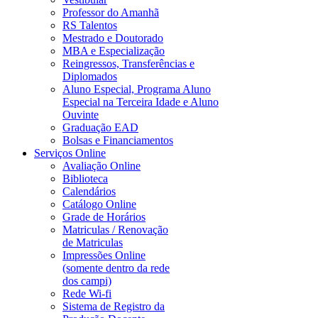
Professor do Amanhã
RS Talentos
Mestrado e Doutorado
MBA e Especialização
Reingressos, Transferências e
Diplomados
Aluno Especial, Programa Aluno
Especial na Terceira Idade e Aluno
Ouvinte
Graduação EAD
Bolsas e Financiamentos
Serviços Online
Avaliação Online
Biblioteca
Calendários
Catálogo Online
Grade de Horários
Matriculas / Renovação
de Matriculas
Impressões Online
(somente dentro da rede
dos campi)
Rede Wi-fi
Sistema de Registro da