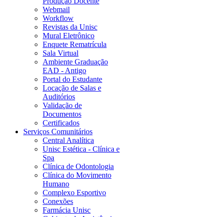
Produção Docente
Webmail
Workflow
Revistas da Unisc
Mural Eletrônico
Enquete Rematrícula
Sala Virtual
Ambiente Graduação
EAD - Antigo
Portal do Estudante
Locação de Salas e
Auditórios
Validação de
Documentos
Certificados
Serviços Comunitários
Central Analítica
Unisc Estética - Clínica e
Spa
Clínica de Odontologia
Clínica do Movimento
Humano
Complexo Esportivo
Conexões
Farmácia Unisc