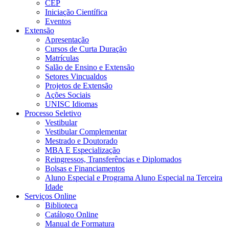
CEP
Iniciação Científica
Eventos
Extensão
Apresentação
Cursos de Curta Duração
Matrículas
Salão de Ensino e Extensão
Setores Vincualdos
Projetos de Extensão
Ações Sociais
UNISC Idiomas
Processo Seletivo
Vestibular
Vestibular Complementar
Mestrado e Doutorado
MBA E Especialização
Reingressos, Transferências e Diplomados
Bolsas e Financiamentos
Aluno Especial e Programa Aluno Especial na Terceira
Idade
Serviços Online
Biblioteca
Catálogo Online
Manual de Formatura