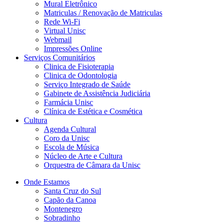
Mural Eletrônico
Matriculas / Renovação de Matriculas
Rede Wi-Fi
Virtual Unisc
Webmail
Impressões Online
Serviços Comunitários
Clinica de Fisioterapia
Clinica de Odontologia
Serviço Integrado de Saúde
Gabinete de Assistência Judiciária
Farmácia Unisc
Clínica de Estética e Cosmética
Cultura
Agenda Cultural
Coro da Unisc
Escola de Música
Núcleo de Arte e Cultura
Orquestra de Câmara da Unisc
Onde Estamos
Santa Cruz do Sul
Capão da Canoa
Montenegro
Sobradinho