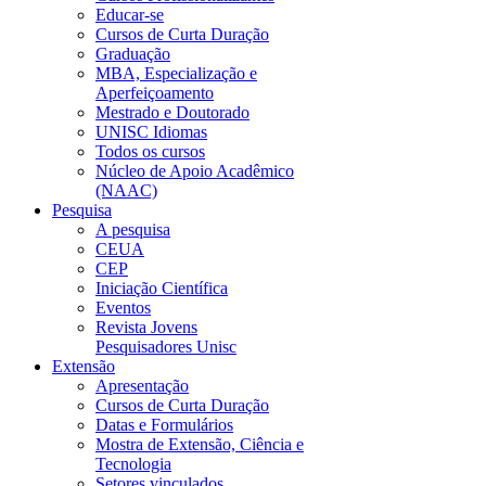
Educar-se
Cursos de Curta Duração
Graduação
MBA, Especialização e
Aperfeiçoamento
Mestrado e Doutorado
UNISC Idiomas
Todos os cursos
Núcleo de Apoio Acadêmico
(NAAC)
Pesquisa
A pesquisa
CEUA
CEP
Iniciação Científica
Eventos
Revista Jovens
Pesquisadores Unisc
Extensão
Apresentação
Cursos de Curta Duração
Datas e Formulários
Mostra de Extensão, Ciência e
Tecnologia
Setores vinculados