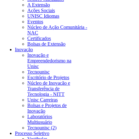
A Extensão
Ações Sociais
UNISC Idiomas
Eventos
Núcleo de Ação Comunitária -
NAC
Certificados
Bolsas de Extensão
Inovação
Inovação e
Empreendedorismo na
Unisc
Tecnounisc
Escritório de Projetos
Núcleo de Inovação e
Transferência de
Tecnologia - NITT
Unisc Carreiras
Bolsas e Projetos de
Inovação
Laboratórios
Multiusuário
Tecnounisc (2)
Processo Seletivo
Vestibular