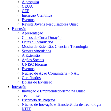
A pesquisa
CEUA
CEP
Iniciação Científica
Eventos
Revista Jovens Pesquisadores Unisc
Extensão
Apresentação
Cursos de Curta Duração
Datas e Formulários
Mostra de Extensão, Ciência e Tecnologia
Setores vinculados
A Extensão
Ações Sociais
UNISC Idiomas
Eventos
Núcleo de Ação Comunitária - NAC
Certificados
Bolsas de Extensão
Inovação
Inovação e Empreendedorismo na Unisc
Tecnounisc
Escritório de Projetos
Núcleo de Inovação e Transferência de Tecnologia -
NITT