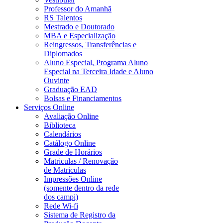
Professor do Amanhã
RS Talentos
Mestrado e Doutorado
MBA e Especialização
Reingressos, Transferências e
Diplomados
Aluno Especial, Programa Aluno
Especial na Terceira Idade e Aluno
Ouvinte
Graduação EAD
Bolsas e Financiamentos
Serviços Online
Avaliação Online
Biblioteca
Calendários
Catálogo Online
Grade de Horários
Matriculas / Renovação
de Matriculas
Impressões Online
(somente dentro da rede
dos campi)
Rede Wi-fi
Sistema de Registro da