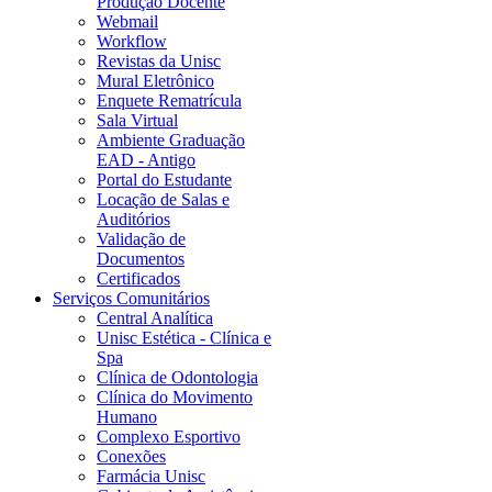
Produção Docente
Webmail
Workflow
Revistas da Unisc
Mural Eletrônico
Enquete Rematrícula
Sala Virtual
Ambiente Graduação
EAD - Antigo
Portal do Estudante
Locação de Salas e
Auditórios
Validação de
Documentos
Certificados
Serviços Comunitários
Central Analítica
Unisc Estética - Clínica e
Spa
Clínica de Odontologia
Clínica do Movimento
Humano
Complexo Esportivo
Conexões
Farmácia Unisc