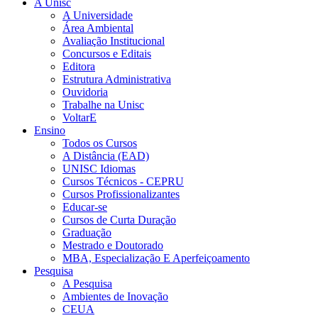
A Unisc
A Universidade
Área Ambiental
Avaliação Institucional
Concursos e Editais
Editora
Estrutura Administrativa
Ouvidoria
Trabalhe na Unisc
VoltarE
Ensino
Todos os Cursos
A Distância (EAD)
UNISC Idiomas
Cursos Técnicos - CEPRU
Cursos Profissionalizantes
Educar-se
Cursos de Curta Duração
Graduação
Mestrado e Doutorado
MBA, Especialização E Aperfeiçoamento
Pesquisa
A Pesquisa
Ambientes de Inovação
CEUA