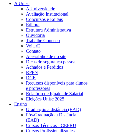
A Unisc
A Universidade
Avaliação Institucional
Concursos e Editais
Editora
Estrutura Administrativa
Ouvidoria
Trabalhe Conosco
VoltarE
Contato
Acessibilidade no site
Dicas de segurança pessoal
Achados e Perdidos
RPPN
DCE
Recursos disponíveis para alunos
e professores
Relatório de Igualdade Salarial
Eleições Unisc 2025
Ensino
Graduação a distância (EAD)
Pós-Graduação a Distância
(EAD)
Cursos Técnicos - CEPRU
Cursos Profissionalizantes