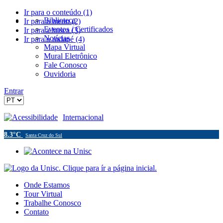
Ir para o conteúdo (1)
Biblioteca
Ir para o menu (2)
Eventos / Certificados
Ir para a busca (3)
Notícias
Ir para o rodapé (4)
Mapa Virtual
Mural Eletrônico
Fale Conosco
Ouvidoria
Entrar
Acessibilidade
Internacional
8.3°C
Santa Cruz do Sul
Onde Estamos
Tour Virtual
Trabalhe Conosco
Contato