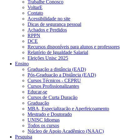
Trabalhe Conosco
VoltarE
Contato
Acessibilidade no site
Dicas de segurança pessoal
Achados e Perdidos
RPPN
DCE
Recursos disponíveis para alunos e professores
Relatório de Igualdade Salarial
Eleições Unisc 2025
Ensino
Graduação a distância (EAD)
Pós-Graduação a Distância (EAD)
Cursos Técnicos - CEPRU
Cursos Profissionalizantes
Educar-se
Cursos de Curta Duração
Graduação
MBA, Especialização e Aperfeiçoamento
Mestrado e Doutorado
UNISC Idiomas
Todos os cursos
Núcleo de Apoio Acadêmico (NAAC)
Pesquisa