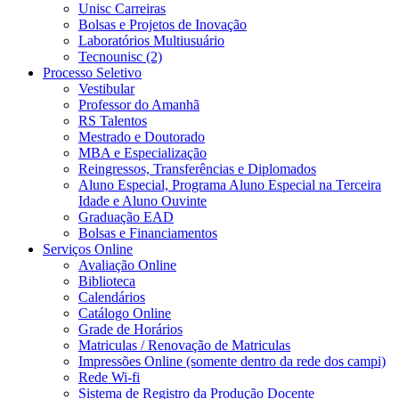
Unisc Carreiras
Bolsas e Projetos de Inovação
Laboratórios Multiusuário
Tecnounisc (2)
Processo Seletivo
Vestibular
Professor do Amanhã
RS Talentos
Mestrado e Doutorado
MBA e Especialização
Reingressos, Transferências e Diplomados
Aluno Especial, Programa Aluno Especial na Terceira
Idade e Aluno Ouvinte
Graduação EAD
Bolsas e Financiamentos
Serviços Online
Avaliação Online
Biblioteca
Calendários
Catálogo Online
Grade de Horários
Matriculas / Renovação de Matriculas
Impressões Online (somente dentro da rede dos campi)
Rede Wi-fi
Sistema de Registro da Produção Docente