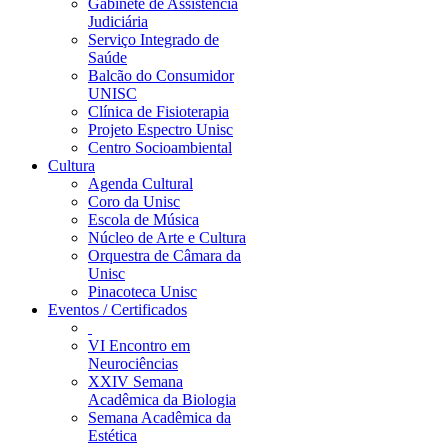
Gabinete de Assistência
Judiciária
Serviço Integrado de
Saúde
Balcão do Consumidor
UNISC
Clínica de Fisioterapia
Projeto Espectro Unisc
Centro Socioambiental
Cultura
Agenda Cultural
Coro da Unisc
Escola de Música
Núcleo de Arte e Cultura
Orquestra de Câmara da
Unisc
Pinacoteca Unisc
Eventos / Certificados
VI Encontro em
Neurociências
XXIV Semana
Acadêmica da Biologia
Semana Acadêmica da
Estética