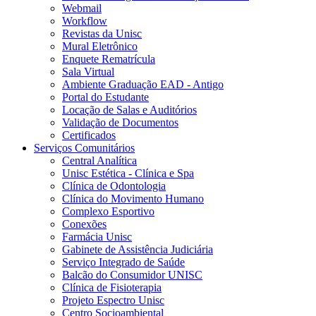
Webmail
Workflow
Revistas da Unisc
Mural Eletrônico
Enquete Rematrícula
Sala Virtual
Ambiente Graduação EAD - Antigo
Portal do Estudante
Locação de Salas e Auditórios
Validação de Documentos
Certificados
Serviços Comunitários
Central Analítica
Unisc Estética - Clínica e Spa
Clínica de Odontologia
Clínica do Movimento Humano
Complexo Esportivo
Conexões
Farmácia Unisc
Gabinete de Assistência Judiciária
Serviço Integrado de Saúde
Balcão do Consumidor UNISC
Clínica de Fisioterapia
Projeto Espectro Unisc
Centro Socioambiental