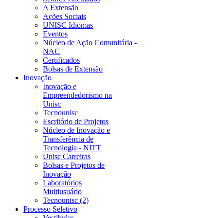
A Extensão
Ações Sociais
UNISC Idiomas
Eventos
Núcleo de Ação Comunitária -
NAC
Certificados
Bolsas de Extensão
Inovação
Inovação e
Empreendedorismo na
Unisc
Tecnounisc
Escritório de Projetos
Núcleo de Inovação e
Transferência de
Tecnologia - NITT
Unisc Carreiras
Bolsas e Projetos de
Inovação
Laboratórios
Multiusuário
Tecnounisc (2)
Processo Seletivo
Vestibular