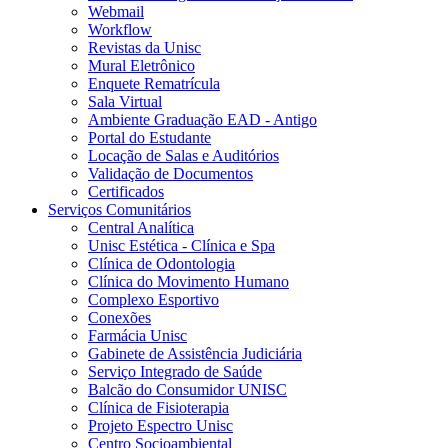
Webmail
Workflow
Revistas da Unisc
Mural Eletrônico
Enquete Rematrícula
Sala Virtual
Ambiente Graduação EAD - Antigo
Portal do Estudante
Locação de Salas e Auditórios
Validação de Documentos
Certificados
Serviços Comunitários
Central Analítica
Unisc Estética - Clínica e Spa
Clínica de Odontologia
Clínica do Movimento Humano
Complexo Esportivo
Conexões
Farmácia Unisc
Gabinete de Assistência Judiciária
Serviço Integrado de Saúde
Balcão do Consumidor UNISC
Clínica de Fisioterapia
Projeto Espectro Unisc
Centro Socioambiental