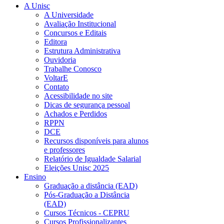
A Unisc
A Universidade
Avaliação Institucional
Concursos e Editais
Editora
Estrutura Administrativa
Ouvidoria
Trabalhe Conosco
VoltarE
Contato
Acessibilidade no site
Dicas de segurança pessoal
Achados e Perdidos
RPPN
DCE
Recursos disponíveis para alunos
e professores
Relatório de Igualdade Salarial
Eleições Unisc 2025
Ensino
Graduação a distância (EAD)
Pós-Graduação a Distância
(EAD)
Cursos Técnicos - CEPRU
Cursos Profissionalizantes