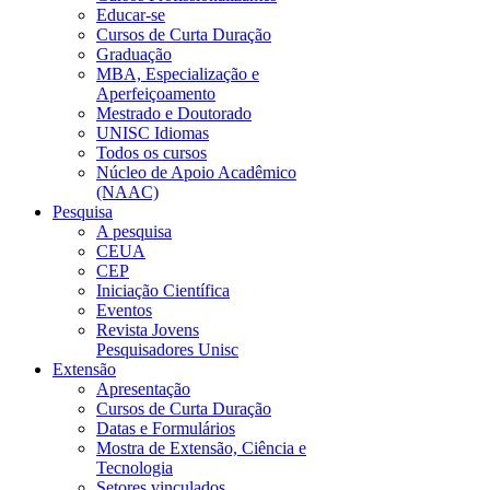
Educar-se
Cursos de Curta Duração
Graduação
MBA, Especialização e
Aperfeiçoamento
Mestrado e Doutorado
UNISC Idiomas
Todos os cursos
Núcleo de Apoio Acadêmico
(NAAC)
Pesquisa
A pesquisa
CEUA
CEP
Iniciação Científica
Eventos
Revista Jovens
Pesquisadores Unisc
Extensão
Apresentação
Cursos de Curta Duração
Datas e Formulários
Mostra de Extensão, Ciência e
Tecnologia
Setores vinculados