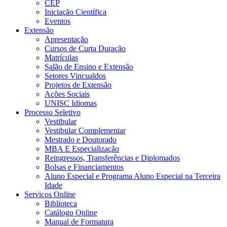
CEP
Iniciação Científica
Eventos
Extensão
Apresentação
Cursos de Curta Duração
Matrículas
Salão de Ensino e Extensão
Setores Vincualdos
Projetos de Extensão
Ações Sociais
UNISC Idiomas
Processo Seletivo
Vestibular
Vestibular Complementar
Mestrado e Doutorado
MBA E Especialização
Reingressos, Transferências e Diplomados
Bolsas e Financiamentos
Aluno Especial e Programa Aluno Especial na Terceira
Idade
Serviços Online
Biblioteca
Catálogo Online
Manual de Formatura