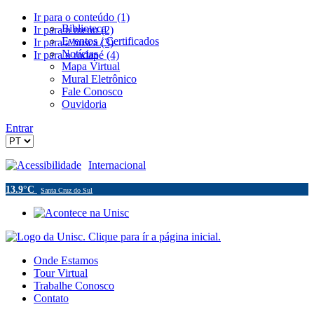
Ir para o conteúdo (1)
Biblioteca
Ir para o menu (2)
Eventos / Certificados
Ir para a busca (3)
Notícias
Ir para o rodapé (4)
Mapa Virtual
Mural Eletrônico
Fale Conosco
Ouvidoria
Entrar
Acessibilidade
Internacional
13.9°C
Santa Cruz do Sul
Onde Estamos
Tour Virtual
Trabalhe Conosco
Contato