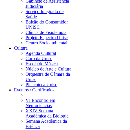
Gabinete de Assistência
Judiciária
Serviço Integrado de
Saúde
Balcão do Consumidor
UNISC
Clínica de Fisioterapia
Projeto Espectro Unisc
Centro Socioambiental
Cultura
Agenda Cultural
Coro da Unisc
Escola de Música
Núcleo de Arte e Cultura
Orquestra de Câmara da
Unisc
Pinacoteca Unisc
Eventos / Certificados
VI Encontro em
Neurociências
XXIV Semana
Acadêmica da Biologia
Semana Acadêmica da
Estética