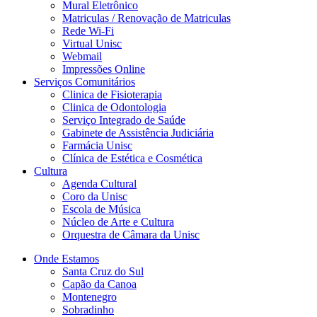
Mural Eletrônico
Matriculas / Renovação de Matriculas
Rede Wi-Fi
Virtual Unisc
Webmail
Impressões Online
Serviços Comunitários
Clinica de Fisioterapia
Clinica de Odontologia
Serviço Integrado de Saúde
Gabinete de Assistência Judiciária
Farmácia Unisc
Clínica de Estética e Cosmética
Cultura
Agenda Cultural
Coro da Unisc
Escola de Música
Núcleo de Arte e Cultura
Orquestra de Câmara da Unisc
Onde Estamos
Santa Cruz do Sul
Capão da Canoa
Montenegro
Sobradinho