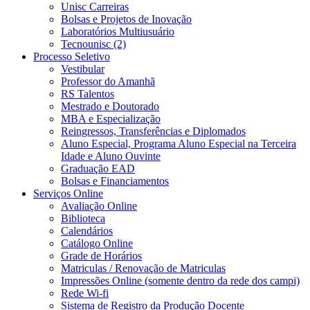
Unisc Carreiras
Bolsas e Projetos de Inovação
Laboratórios Multiusuário
Tecnounisc (2)
Processo Seletivo
Vestibular
Professor do Amanhã
RS Talentos
Mestrado e Doutorado
MBA e Especialização
Reingressos, Transferências e Diplomados
Aluno Especial, Programa Aluno Especial na Terceira
Idade e Aluno Ouvinte
Graduação EAD
Bolsas e Financiamentos
Serviços Online
Avaliação Online
Biblioteca
Calendários
Catálogo Online
Grade de Horários
Matriculas / Renovação de Matriculas
Impressões Online (somente dentro da rede dos campi)
Rede Wi-fi
Sistema de Registro da Produção Docente