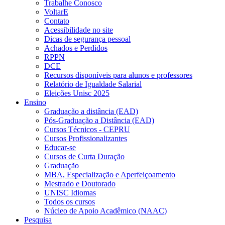
Trabalhe Conosco
VoltarE
Contato
Acessibilidade no site
Dicas de segurança pessoal
Achados e Perdidos
RPPN
DCE
Recursos disponíveis para alunos e professores
Relatório de Igualdade Salarial
Eleições Unisc 2025
Ensino
Graduação a distância (EAD)
Pós-Graduação a Distância (EAD)
Cursos Técnicos - CEPRU
Cursos Profissionalizantes
Educar-se
Cursos de Curta Duração
Graduação
MBA, Especialização e Aperfeiçoamento
Mestrado e Doutorado
UNISC Idiomas
Todos os cursos
Núcleo de Apoio Acadêmico (NAAC)
Pesquisa