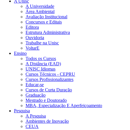
A Unisc
A Universidade
Área Ambiental
Avaliação Institucional
Concursos e Editais
Editora
Estrutura Administrativa
Ouvidoria
Trabalhe na Unisc
VoltarE
Ensino
Todos os Cursos
A Distância (EAD)
UNISC Idiomas
Cursos Técnicos - CEPRU
Cursos Profissionalizantes
Educar-se
Cursos de Curta Duração
Graduação
Mestrado e Doutorado
MBA, Especialização E Aperfeiçoamento
Pesquisa
A Pesquisa
Ambientes de Inovação
CEUA