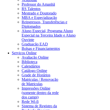
Professor do Amanhã
RS Talentos
Mestrado e Doutorado
MBA e Especialização
Reingressos, Transferências e
Diplomados
Aluno Especial, Programa Aluno
Especial na Terceira Idade e Aluno
Ouvinte
Graduação EAD
Bolsas e Financiamentos
Serviços Online
Avaliação Online
Biblioteca
Calendários
Catálogo Online
Grade de Horários
Matriculas / Renovação
de Matriculas
Impressões Online
(somente dentro da rede
dos campi)
Rede Wi-fi
Sistema de Registro da