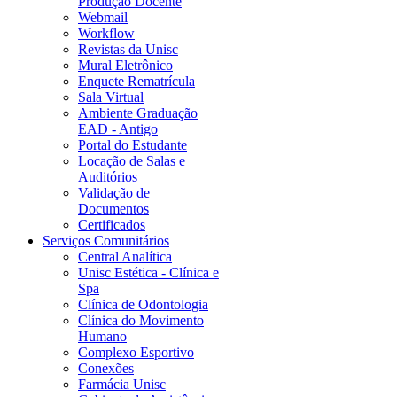
Produção Docente
Webmail
Workflow
Revistas da Unisc
Mural Eletrônico
Enquete Rematrícula
Sala Virtual
Ambiente Graduação
EAD - Antigo
Portal do Estudante
Locação de Salas e
Auditórios
Validação de
Documentos
Certificados
Serviços Comunitários
Central Analítica
Unisc Estética - Clínica e
Spa
Clínica de Odontologia
Clínica do Movimento
Humano
Complexo Esportivo
Conexões
Farmácia Unisc