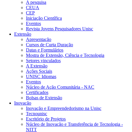
A pesquisa
CEUA
CEP
Iniciação Científica
Eventos
Revista Jovens Pesquisadores Unisc
Extensão
Apresentação
Cursos de Curta Duração
Datas e Formulários
Mostra de Extensão, Ciência e Tecnologia
Setores vinculados
A Extensão
Ações Sociais
UNISC Idiomas
Eventos
Núcleo de Ação Comunitária - NAC
Certificados
Bolsas de Extensão
Inovação
Inovação e Empreendedorismo na Unisc
Tecnounisc
Escritório de Projetos
Núcleo de Inovação e Transferência de Tecnologia -
NITT