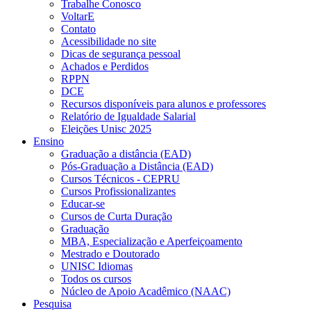
Trabalhe Conosco
VoltarE
Contato
Acessibilidade no site
Dicas de segurança pessoal
Achados e Perdidos
RPPN
DCE
Recursos disponíveis para alunos e professores
Relatório de Igualdade Salarial
Eleições Unisc 2025
Ensino
Graduação a distância (EAD)
Pós-Graduação a Distância (EAD)
Cursos Técnicos - CEPRU
Cursos Profissionalizantes
Educar-se
Cursos de Curta Duração
Graduação
MBA, Especialização e Aperfeiçoamento
Mestrado e Doutorado
UNISC Idiomas
Todos os cursos
Núcleo de Apoio Acadêmico (NAAC)
Pesquisa