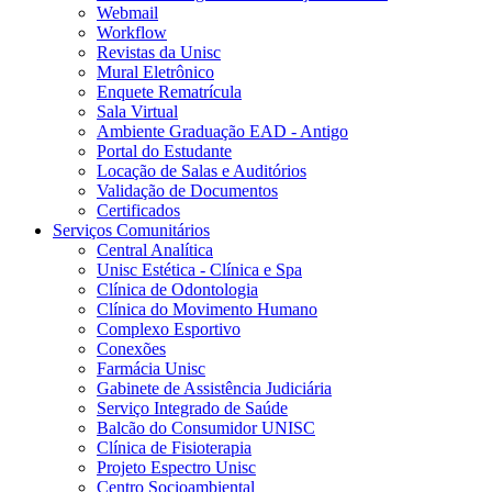
Webmail
Workflow
Revistas da Unisc
Mural Eletrônico
Enquete Rematrícula
Sala Virtual
Ambiente Graduação EAD - Antigo
Portal do Estudante
Locação de Salas e Auditórios
Validação de Documentos
Certificados
Serviços Comunitários
Central Analítica
Unisc Estética - Clínica e Spa
Clínica de Odontologia
Clínica do Movimento Humano
Complexo Esportivo
Conexões
Farmácia Unisc
Gabinete de Assistência Judiciária
Serviço Integrado de Saúde
Balcão do Consumidor UNISC
Clínica de Fisioterapia
Projeto Espectro Unisc
Centro Socioambiental