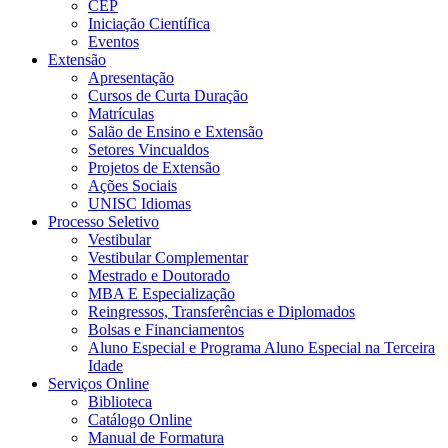
CEP
Iniciação Científica
Eventos
Extensão
Apresentação
Cursos de Curta Duração
Matrículas
Salão de Ensino e Extensão
Setores Vincualdos
Projetos de Extensão
Ações Sociais
UNISC Idiomas
Processo Seletivo
Vestibular
Vestibular Complementar
Mestrado e Doutorado
MBA E Especialização
Reingressos, Transferências e Diplomados
Bolsas e Financiamentos
Aluno Especial e Programa Aluno Especial na Terceira
Idade
Serviços Online
Biblioteca
Catálogo Online
Manual de Formatura