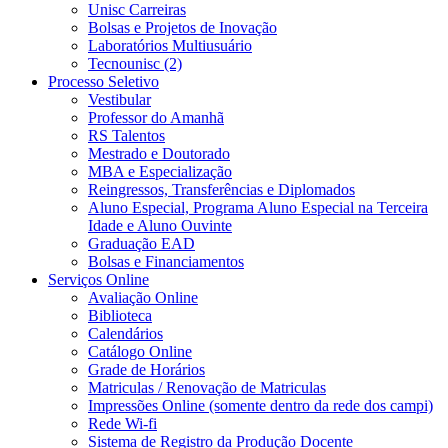
Unisc Carreiras
Bolsas e Projetos de Inovação
Laboratórios Multiusuário
Tecnounisc (2)
Processo Seletivo
Vestibular
Professor do Amanhã
RS Talentos
Mestrado e Doutorado
MBA e Especialização
Reingressos, Transferências e Diplomados
Aluno Especial, Programa Aluno Especial na Terceira
Idade e Aluno Ouvinte
Graduação EAD
Bolsas e Financiamentos
Serviços Online
Avaliação Online
Biblioteca
Calendários
Catálogo Online
Grade de Horários
Matriculas / Renovação de Matriculas
Impressões Online (somente dentro da rede dos campi)
Rede Wi-fi
Sistema de Registro da Produção Docente