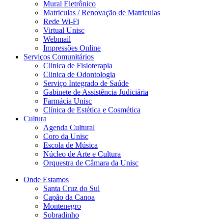
Mural Eletrônico
Matriculas / Renovação de Matriculas
Rede Wi-Fi
Virtual Unisc
Webmail
Impressões Online
Serviços Comunitários
Clinica de Fisioterapia
Clinica de Odontologia
Serviço Integrado de Saúde
Gabinete de Assistência Judiciária
Farmácia Unisc
Clínica de Estética e Cosmética
Cultura
Agenda Cultural
Coro da Unisc
Escola de Música
Núcleo de Arte e Cultura
Orquestra de Câmara da Unisc
Onde Estamos
Santa Cruz do Sul
Capão da Canoa
Montenegro
Sobradinho