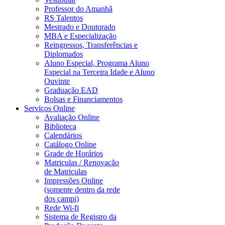
Professor do Amanhã
RS Talentos
Mestrado e Doutorado
MBA e Especialização
Reingressos, Transferências e
Diplomados
Aluno Especial, Programa Aluno
Especial na Terceira Idade e Aluno
Ouvinte
Graduação EAD
Bolsas e Financiamentos
Serviços Online
Avaliação Online
Biblioteca
Calendários
Catálogo Online
Grade de Horários
Matriculas / Renovação
de Matriculas
Impressões Online
(somente dentro da rede
dos campi)
Rede Wi-fi
Sistema de Registro da