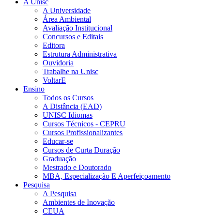
A Unisc
A Universidade
Área Ambiental
Avaliação Institucional
Concursos e Editais
Editora
Estrutura Administrativa
Ouvidoria
Trabalhe na Unisc
VoltarE
Ensino
Todos os Cursos
A Distância (EAD)
UNISC Idiomas
Cursos Técnicos - CEPRU
Cursos Profissionalizantes
Educar-se
Cursos de Curta Duração
Graduação
Mestrado e Doutorado
MBA, Especialização E Aperfeiçoamento
Pesquisa
A Pesquisa
Ambientes de Inovação
CEUA