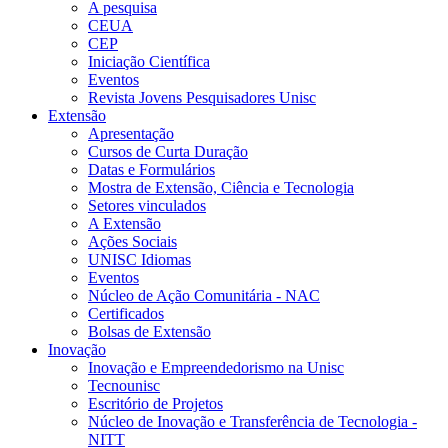
A pesquisa
CEUA
CEP
Iniciação Científica
Eventos
Revista Jovens Pesquisadores Unisc
Extensão
Apresentação
Cursos de Curta Duração
Datas e Formulários
Mostra de Extensão, Ciência e Tecnologia
Setores vinculados
A Extensão
Ações Sociais
UNISC Idiomas
Eventos
Núcleo de Ação Comunitária - NAC
Certificados
Bolsas de Extensão
Inovação
Inovação e Empreendedorismo na Unisc
Tecnounisc
Escritório de Projetos
Núcleo de Inovação e Transferência de Tecnologia -
NITT