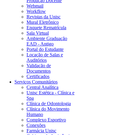
Produção Docente
Webmail
Workflow
Revistas da Unisc
Mural Eletrônico
Enquete Rematrícula
Sala Virtual
Ambiente Graduação
EAD - Antigo
Portal do Estudante
Locação de Salas e
Auditórios
Validação de
Documentos
Certificados
Serviços Comunitários
Central Analítica
Unisc Estética - Clínica e
Spa
Clínica de Odontologia
Clínica do Movimento
Humano
Complexo Esportivo
Conexões
Farmácia Unisc