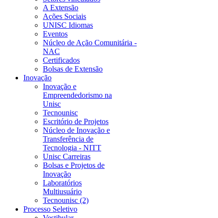
A Extensão
Ações Sociais
UNISC Idiomas
Eventos
Núcleo de Ação Comunitária -
NAC
Certificados
Bolsas de Extensão
Inovação
Inovação e
Empreendedorismo na
Unisc
Tecnounisc
Escritório de Projetos
Núcleo de Inovação e
Transferência de
Tecnologia - NITT
Unisc Carreiras
Bolsas e Projetos de
Inovação
Laboratórios
Multiusuário
Tecnounisc (2)
Processo Seletivo
Vestibular