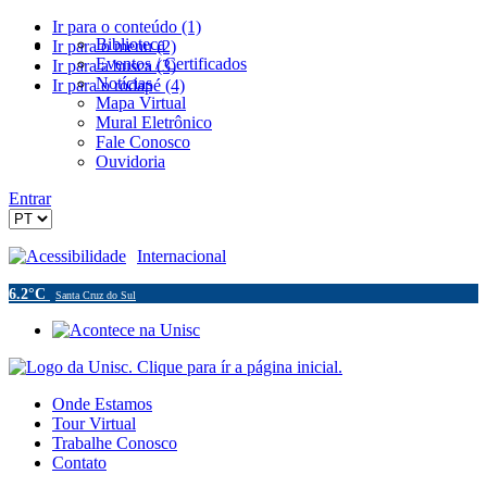
Ir para o conteúdo (1)
Biblioteca
Ir para o menu (2)
Eventos / Certificados
Ir para a busca (3)
Notícias
Ir para o rodapé (4)
Mapa Virtual
Mural Eletrônico
Fale Conosco
Ouvidoria
Entrar
Acessibilidade
Internacional
6.2°C
Santa Cruz do Sul
Onde Estamos
Tour Virtual
Trabalhe Conosco
Contato