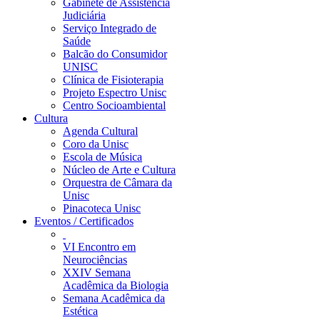
Gabinete de Assistência
Judiciária
Serviço Integrado de
Saúde
Balcão do Consumidor
UNISC
Clínica de Fisioterapia
Projeto Espectro Unisc
Centro Socioambiental
Cultura
Agenda Cultural
Coro da Unisc
Escola de Música
Núcleo de Arte e Cultura
Orquestra de Câmara da
Unisc
Pinacoteca Unisc
Eventos / Certificados
VI Encontro em
Neurociências
XXIV Semana
Acadêmica da Biologia
Semana Acadêmica da
Estética