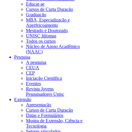
Educar-se
Cursos de Curta Duração
Graduação
MBA, Especialização e
Aperfeiçoamento
Mestrado e Doutorado
UNISC Idiomas
Todos os cursos
Núcleo de Apoio Acadêmico
(NAAC)
Pesquisa
A pesquisa
CEUA
CEP
Iniciação Científica
Eventos
Revista Jovens
Pesquisadores Unisc
Extensão
Apresentação
Cursos de Curta Duração
Datas e Formulários
Mostra de Extensão, Ciência e
Tecnologia
Setores vinculados