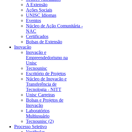
A Extensão
Ações Sociais
UNISC Idiomas
Eventos
Núcleo de Ação Comunitária -
NAC
Certificados
Bolsas de Extensão
Inovação
Inovação e
Empreendedorismo na
Unisc
Tecnounisc
Escritório de Projetos
Núcleo de Inovação e
Transferência de
Tecnologia - NITT
Unisc Carreiras
Bolsas e Projetos de
Inovação
Laboratórios
Multiusuário
Tecnounisc (2)
Processo Seletivo
Vestibular