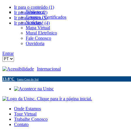
Ir para o conteúdo (1)
Biblioteca
Ir para o menu (2)
Eventos / Certificados
Ir para a busca (3)
Notícias
Ir para o rodapé (4)
Mapa Virtual
Mural Eletrônico
Fale Conosco
Ouvidoria
Entrar
Acessibilidade
Internacional
13.8°C
Santa Cruz do Sul
Onde Estamos
Tour Virtual
Trabalhe Conosco
Contato