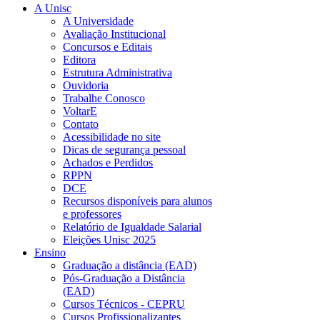
A Unisc
A Universidade
Avaliação Institucional
Concursos e Editais
Editora
Estrutura Administrativa
Ouvidoria
Trabalhe Conosco
VoltarE
Contato
Acessibilidade no site
Dicas de segurança pessoal
Achados e Perdidos
RPPN
DCE
Recursos disponíveis para alunos
e professores
Relatório de Igualdade Salarial
Eleições Unisc 2025
Ensino
Graduação a distância (EAD)
Pós-Graduação a Distância
(EAD)
Cursos Técnicos - CEPRU
Cursos Profissionalizantes