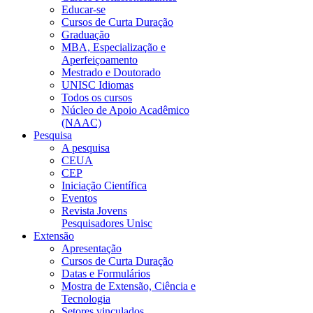
Educar-se
Cursos de Curta Duração
Graduação
MBA, Especialização e
Aperfeiçoamento
Mestrado e Doutorado
UNISC Idiomas
Todos os cursos
Núcleo de Apoio Acadêmico
(NAAC)
Pesquisa
A pesquisa
CEUA
CEP
Iniciação Científica
Eventos
Revista Jovens
Pesquisadores Unisc
Extensão
Apresentação
Cursos de Curta Duração
Datas e Formulários
Mostra de Extensão, Ciência e
Tecnologia
Setores vinculados