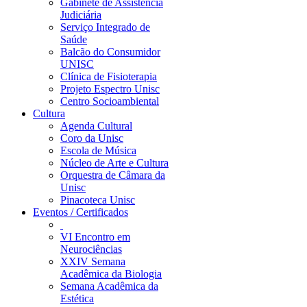
Gabinete de Assistência
Judiciária
Serviço Integrado de
Saúde
Balcão do Consumidor
UNISC
Clínica de Fisioterapia
Projeto Espectro Unisc
Centro Socioambiental
Cultura
Agenda Cultural
Coro da Unisc
Escola de Música
Núcleo de Arte e Cultura
Orquestra de Câmara da
Unisc
Pinacoteca Unisc
Eventos / Certificados
VI Encontro em
Neurociências
XXIV Semana
Acadêmica da Biologia
Semana Acadêmica da
Estética