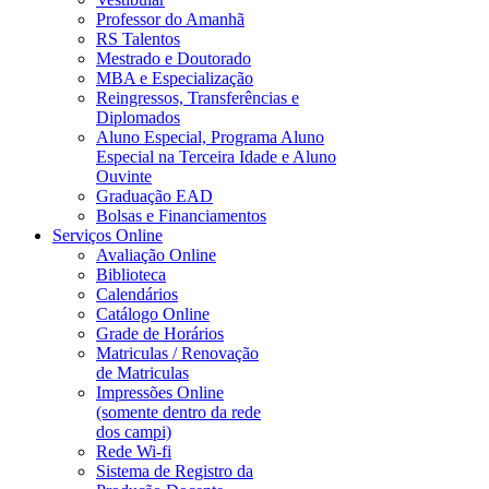
Professor do Amanhã
RS Talentos
Mestrado e Doutorado
MBA e Especialização
Reingressos, Transferências e
Diplomados
Aluno Especial, Programa Aluno
Especial na Terceira Idade e Aluno
Ouvinte
Graduação EAD
Bolsas e Financiamentos
Serviços Online
Avaliação Online
Biblioteca
Calendários
Catálogo Online
Grade de Horários
Matriculas / Renovação
de Matriculas
Impressões Online
(somente dentro da rede
dos campi)
Rede Wi-fi
Sistema de Registro da