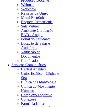
Produção Docente
Webmail
Workflow
Revistas da Unisc
Mural Eletrônico
Enquete Rematrícula
Sala Virtual
Ambiente Graduação
EAD - Antigo
Portal do Estudante
Locação de Salas e
Auditórios
Validação de
Documentos
Certificados
Serviços Comunitários
Central Analítica
Unisc Estética - Clínica e
Spa
Clínica de Odontologia
Clínica do Movimento
Humano
Complexo Esportivo
Conexões
Farmácia Unisc