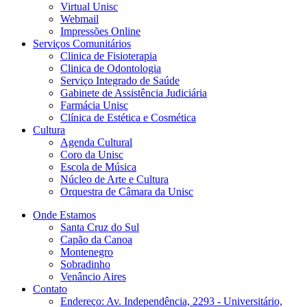
Virtual Unisc
Webmail
Impressões Online
Serviços Comunitários
Clinica de Fisioterapia
Clinica de Odontologia
Serviço Integrado de Saúde
Gabinete de Assistência Judiciária
Farmácia Unisc
Clínica de Estética e Cosmética
Cultura
Agenda Cultural
Coro da Unisc
Escola de Música
Núcleo de Arte e Cultura
Orquestra de Câmara da Unisc
Onde Estamos
Santa Cruz do Sul
Capão da Canoa
Montenegro
Sobradinho
Venâncio Aires
Contato
Endereço: Av. Independência, 2293 - Universitário,