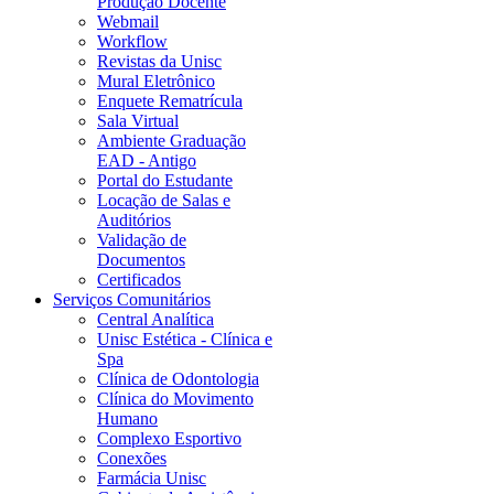
Produção Docente
Webmail
Workflow
Revistas da Unisc
Mural Eletrônico
Enquete Rematrícula
Sala Virtual
Ambiente Graduação
EAD - Antigo
Portal do Estudante
Locação de Salas e
Auditórios
Validação de
Documentos
Certificados
Serviços Comunitários
Central Analítica
Unisc Estética - Clínica e
Spa
Clínica de Odontologia
Clínica do Movimento
Humano
Complexo Esportivo
Conexões
Farmácia Unisc