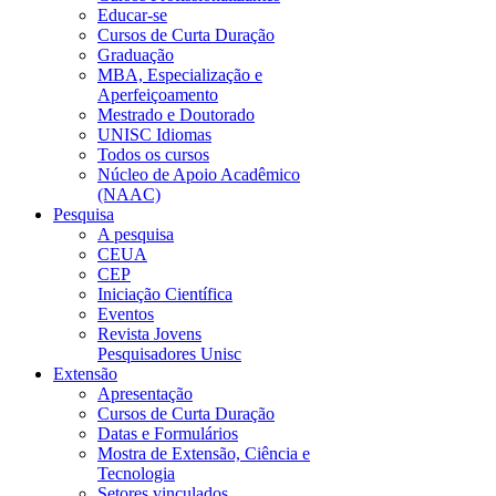
Educar-se
Cursos de Curta Duração
Graduação
MBA, Especialização e
Aperfeiçoamento
Mestrado e Doutorado
UNISC Idiomas
Todos os cursos
Núcleo de Apoio Acadêmico
(NAAC)
Pesquisa
A pesquisa
CEUA
CEP
Iniciação Científica
Eventos
Revista Jovens
Pesquisadores Unisc
Extensão
Apresentação
Cursos de Curta Duração
Datas e Formulários
Mostra de Extensão, Ciência e
Tecnologia
Setores vinculados