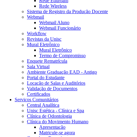
Rede Eduroam
Rede Wireless
Sistema de Registro da Produção Docente
Webmail
Webmail Aluno
Webmail Funcionário
Workflow
Revistas da Unisc
Mural Eletrônico
Mural Eletrônico
Termo de Compromisso
Enquete Rematrícula
Sala Virtual
Ambiente Graduação EAD - Antigo
Portal do Estudante
Locação de Salas e Auditórios
Validação de Documentos
Certificados
Serviços Comunitários
Central Analítica
Unisc Estética - Clínica e Spa
Clínica de Odontologia
Clínica do Movimento Humano
Apresentação
Matricule-se agora