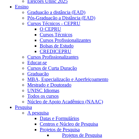
Eleições Unisc 2025
Ensino
Graduação a distância (EAD)
Pós-Graduação a Distância (EAD)
Cursos Técnicos - CEPRU
O CEPRU
Cursos Técnicos
Cursos Profissionalizantes
Bolsas de Estudo
CREDICEPRU
Cursos Profissionalizantes
Educar-se
Cursos de Curta Duração
Graduação
MBA, Especialização e Aperfeiçoamento
Mestrado e Doutorado
UNISC Idiomas
Todos os cursos
Núcleo de Apoio Acadêmico (NAAC)
Pesquisa
A pesquisa
Datas e Formulários
Centros e Núcleo de Pesquisa
Projetos de Pesquisa
Projetos de Pesquisa