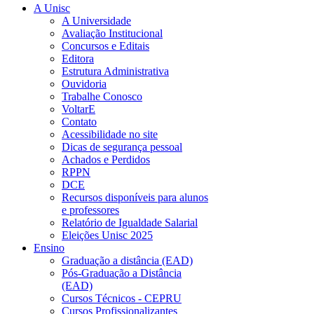
A Unisc
A Universidade
Avaliação Institucional
Concursos e Editais
Editora
Estrutura Administrativa
Ouvidoria
Trabalhe Conosco
VoltarE
Contato
Acessibilidade no site
Dicas de segurança pessoal
Achados e Perdidos
RPPN
DCE
Recursos disponíveis para alunos
e professores
Relatório de Igualdade Salarial
Eleições Unisc 2025
Ensino
Graduação a distância (EAD)
Pós-Graduação a Distância
(EAD)
Cursos Técnicos - CEPRU
Cursos Profissionalizantes