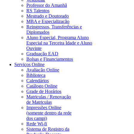
Professor do Amanhã
RS Talentos
Mestrado e Doutorado
MBA e Especialização
Reingressos, Transferências e
Diplomados
Aluno Especial, Programa Aluno
Especial na Terceira Idade e Aluno
Ouvinte
Graduação EAD
Bolsas e Financiamentos
Serviços Online
Avaliação Online
Biblioteca
Calendários
Catálogo Online
Grade de Horários
Matriculas / Renovação
de Matriculas
Impressões Online
(somente dentro da rede
dos campi)
Rede Wi-fi
Sistema de Registro da