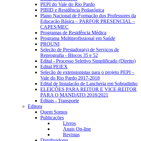
PEPI do Vale do Rio Pardo
PIBID e Residência Pedagógica
Plano Nacional de Formação dos Professores da
Educação Básica – PARFOR PRESENCIAL –
CAPES/MEC
Programas de Residência Médica
Programa Multiprofissional em Saúde
PROUNI
Seleção de Prestadora(s) de Serviços de
Reprografia - Blocos 35 e 52
Edital - Processo Seletivo Simplificado (Direito)
Edital PEIEX
Seleção de extensionistas para o projeto PEPI –
Vale do Rio Pardo 2017-2018
Edital de Instalação de Lancheria em Sobradinho
ELEIÇÕES PARA REITOR E VICE-REITOR
PARA O MANDATO 2018/2021
Editais - Transporte
Editora
Quem Somos
Publicações
Livros
Anais On-line
Revistas
Distribuidores