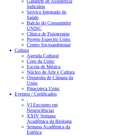
Gabinete de Assistência
Judiciária
Serviço Integrado de
Saúde
Balcão do Consumidor
UNISC
Clínica de Fisioterapia
Projeto Espectro Unisc
Centro Socioambiental
Cultura
Agenda Cultural
Coro da Unisc
Escola de Música
Núcleo de Arte e Cultura
Orquestra de Câmara da
Unisc
Pinacoteca Unisc
Eventos / Certificados
VI Encontro em
Neurociências
XXIV Semana
Acadêmica da Biologia
Semana Acadêmica da
Estética