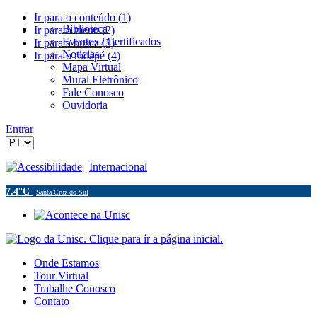
Ir para o conteúdo (1)
Biblioteca
Ir para o menu (2)
Eventos / Certificados
Ir para a busca (3)
Notícias
Ir para o rodapé (4)
Mapa Virtual
Mural Eletrônico
Fale Conosco
Ouvidoria
Entrar
Acessibilidade
Internacional
7.4°C
Santa Cruz do Sul
Onde Estamos
Tour Virtual
Trabalhe Conosco
Contato