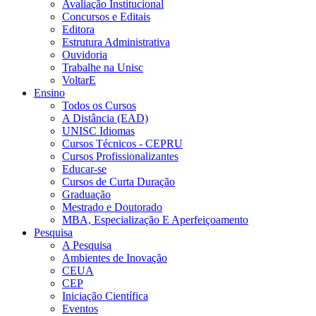
Avaliação Institucional
Concursos e Editais
Editora
Estrutura Administrativa
Ouvidoria
Trabalhe na Unisc
VoltarE
Ensino
Todos os Cursos
A Distância (EAD)
UNISC Idiomas
Cursos Técnicos - CEPRU
Cursos Profissionalizantes
Educar-se
Cursos de Curta Duração
Graduação
Mestrado e Doutorado
MBA, Especialização E Aperfeiçoamento
Pesquisa
A Pesquisa
Ambientes de Inovação
CEUA
CEP
Iniciação Científica
Eventos