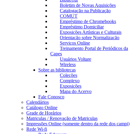
Boletim de Novas Aquisições
Catalogação na Publicação
COMUT
Empréstimo de Chromebooks
Empréstimo Domiciliar
Exposições Artísticas e Culturais
Orientação sobre Normalização
Serviços Online
Treinamento Portal de Periódicos da
Capes
Usuários Voltare
Wireless
Sobre as bibliotecas
Coleções
Complexo
Exposições
Mapa do Acervo
Fale Conosco
Calendários
Catálogo Online
Grade de Horários
Matriculas / Renovação de Matriculas
Impressões Online (somente dentro da rede dos campi)
Rede Wi-fi