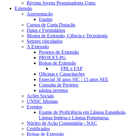
Revista Jovens Pesquisadores Unisc
Extensão
Apresentação
Equipe
Cursos de Curta Duração
Datas e Formulários
Mostra de Extensão, Ciência e Tecnologia
Setores vinculados
A Extensão
Projetos de Extensão
PROEXT-PG
Bolsas de Extensão
FPE e FAP
Oficinas e Capacitações
Especial 30 anos SIC / 15 anos SEE
Consulta de Projetos
página projetos
Ações Sociais
UNISC Idiomas
Eventos
Exame de Proficiência em Língua Espanhola,
Língua Inglesa e Língua Portuguesa.
Núcleo de Ação Comunitária - NAC
Certificados
Bolsas de Extensão