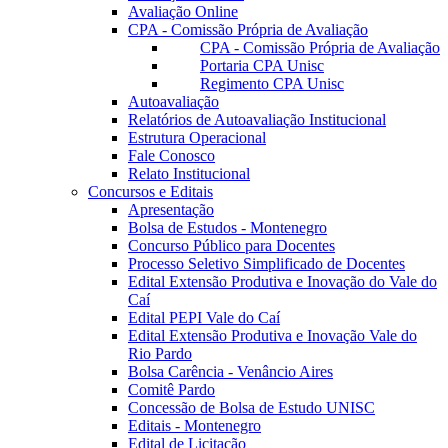
Avaliação Online
CPA - Comissão Própria de Avaliação
CPA - Comissão Própria de Avaliação
Portaria CPA Unisc
Regimento CPA Unisc
Autoavaliação
Relatórios de Autoavaliação Institucional
Estrutura Operacional
Fale Conosco
Relato Institucional
Concursos e Editais
Apresentação
Bolsa de Estudos - Montenegro
Concurso Público para Docentes
Processo Seletivo Simplificado de Docentes
Edital Extensão Produtiva e Inovação do Vale do
Caí
Edital PEPI Vale do Caí
Edital Extensão Produtiva e Inovação Vale do
Rio Pardo
Bolsa Carência - Venâncio Aires
Comitê Pardo
Concessão de Bolsa de Estudo UNISC
Editais - Montenegro
Edital de Licitação