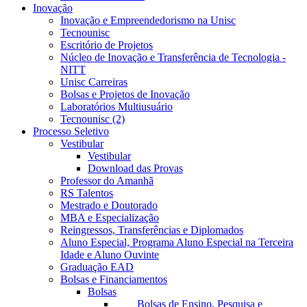
Inovação
Inovação e Empreendedorismo na Unisc
Tecnounisc
Escritório de Projetos
Núcleo de Inovação e Transferência de Tecnologia -
NITT
Unisc Carreiras
Bolsas e Projetos de Inovação
Laboratórios Multiusuário
Tecnounisc (2)
Processo Seletivo
Vestibular
Vestibular
Download das Provas
Professor do Amanhã
RS Talentos
Mestrado e Doutorado
MBA e Especialização
Reingressos, Transferências e Diplomados
Aluno Especial, Programa Aluno Especial na Terceira
Idade e Aluno Ouvinte
Graduação EAD
Bolsas e Financiamentos
Bolsas
Bolsas de Ensino, Pesquisa e