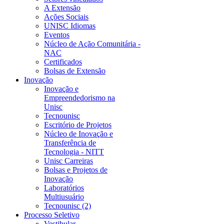
A Extensão
Ações Sociais
UNISC Idiomas
Eventos
Núcleo de Ação Comunitária -
NAC
Certificados
Bolsas de Extensão
Inovação
Inovação e
Empreendedorismo na
Unisc
Tecnounisc
Escritório de Projetos
Núcleo de Inovação e
Transferência de
Tecnologia - NITT
Unisc Carreiras
Bolsas e Projetos de
Inovação
Laboratórios
Multiusuário
Tecnounisc (2)
Processo Seletivo
Vestibular