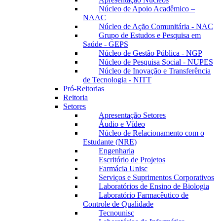
Núcleo de Apoio Acadêmico –
NAAC
Núcleo de Ação Comunitária - NAC
Grupo de Estudos e Pesquisa em
Saúde - GEPS
Núcleo de Gestão Pública - NGP
Núcleo de Pesquisa Social - NUPES
Núcleo de Inovação e Transferência
de Tecnologia - NITT
Pró-Reitorias
Reitoria
Setores
Apresentação Setores
Áudio e Vídeo
Núcleo de Relacionamento com o
Estudante (NRE)
Engenharia
Escritório de Projetos
Farmácia Unisc
Serviços e Suprimentos Corporativos
Laboratórios de Ensino de Biologia
Laboratório Farmacêutico de
Controle de Qualidade
Tecnounisc