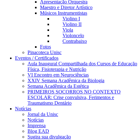
Apresentação Orquestra
Maestro e Diretor Artístico
Músicos Instrumentistas
Violino I
Violino II
Viola
Violoncelo
Contrabaixo
Fotos
Pinacoteca Unisc
Eventos / Certificados
Aula Inaugural Compartilhada dos Cursos de Educação
Física, Fisioterapia e Nutrição
VI Encontro em Neurociências
XXIV Semana Acadêmica da Biologia
Semana Acadêmica da Estética
PRIMEIROS SOCORROS NO CONTEXTO
ESCOLAR: Crise convulsiva, Ferimentos e
Traumatismo Dentário
Notícias
Jornal da Unisc
Notícias
Imprensa
Blog EAD
Sugira sua divulgação