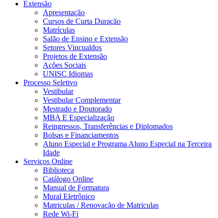
Extensão
Apresentação
Cursos de Curta Duração
Matrículas
Salão de Ensino e Extensão
Setores Vincualdos
Projetos de Extensão
Ações Sociais
UNISC Idiomas
Processo Seletivo
Vestibular
Vestibular Complementar
Mestrado e Doutorado
MBA E Especialização
Reingressos, Transferências e Diplomados
Bolsas e Financiamentos
Aluno Especial e Programa Aluno Especial na Terceira
Idade
Serviços Online
Biblioteca
Catálogo Online
Manual de Formatura
Mural Eletrônico
Matriculas / Renovação de Matriculas
Rede Wi-Fi