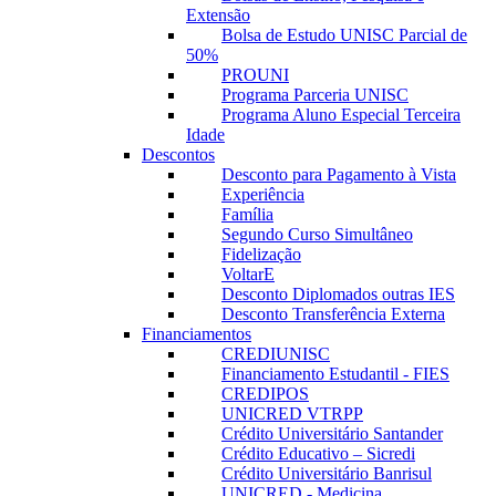
Extensão
Bolsa de Estudo UNISC Parcial de
50%
PROUNI
Programa Parceria UNISC
Programa Aluno Especial Terceira
Idade
Descontos
Desconto para Pagamento à Vista
Experiência
Família
Segundo Curso Simultâneo
Fidelização
VoltarE
Desconto Diplomados outras IES
Desconto Transferência Externa
Financiamentos
CREDIUNISC
Financiamento Estudantil - FIES
CREDIPOS
UNICRED VTRPP
Crédito Universitário Santander
Crédito Educativo – Sicredi
Crédito Universitário Banrisul
UNICRED - Medicina