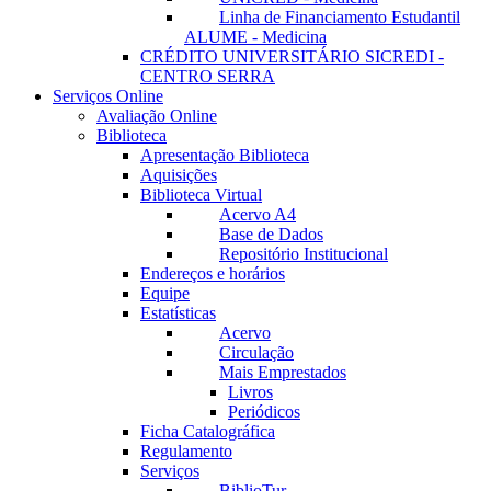
Linha de Financiamento Estudantil
ALUME - Medicina
CRÉDITO UNIVERSITÁRIO SICREDI -
CENTRO SERRA
Serviços Online
Avaliação Online
Biblioteca
Apresentação Biblioteca
Aquisições
Biblioteca Virtual
Acervo A4
Base de Dados
Repositório Institucional
Endereços e horários
Equipe
Estatísticas
Acervo
Circulação
Mais Emprestados
Livros
Periódicos
Ficha Catalográfica
Regulamento
Serviços
BiblioTur