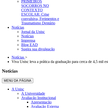
PRIMEIROS
SOCORROS NO
CONTEXTO
ESCOLAR: Crise
convulsiva, Ferimentos e
Traumatismo Dentário
Notícias
Jornal da Unisc
Notícias
Imprensa
Blog EAD
Sugira sua divulgação
Notícias
>
Viva Unisc leva a prática da graduação para cerca de 4,5 mil es
Notícias
MENU DA PÁGINA
A Unisc
A Universidade
Avaliação Institucional
Apresentação
Avaliação Externa