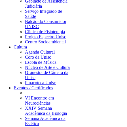
Gabinete de Assistência
Judiciária
Serviço Integrado de
Saúde
Balcão do Consumidor
UNISC
Clínica de Fisioterapia
Projeto Espectro Unisc
Centro Socioambiental
Cultura
Agenda Cultural
Coro da Unisc
Escola de Música
Núcleo de Arte e Cultura
Orquestra de Câmara da
Unisc
Pinacoteca Unisc
Eventos / Certificados
VI Encontro em
Neurociências
XXIV Semana
Acadêmica da Biologia
Semana Acadêmica da
Estética