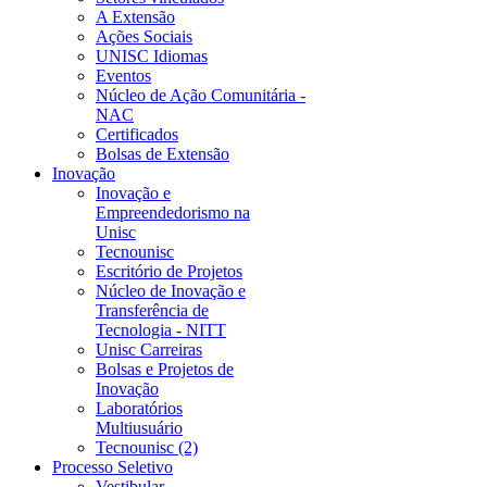
A Extensão
Ações Sociais
UNISC Idiomas
Eventos
Núcleo de Ação Comunitária -
NAC
Certificados
Bolsas de Extensão
Inovação
Inovação e
Empreendedorismo na
Unisc
Tecnounisc
Escritório de Projetos
Núcleo de Inovação e
Transferência de
Tecnologia - NITT
Unisc Carreiras
Bolsas e Projetos de
Inovação
Laboratórios
Multiusuário
Tecnounisc (2)
Processo Seletivo
Vestibular