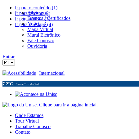
Ir para o conteúdo (1)
Biblioteca
Ir para o menu (2)
Eventos / Certificados
Ir para a busca (3)
Notícias
Ir para o rodapé (4)
Mapa Virtual
Mural Eletrônico
Fale Conosco
Ouvidoria
Entrar
Acessibilidade
Internacional
7.2°C
Santa Cruz do Sul
Onde Estamos
Tour Virtual
Trabalhe Conosco
Contato