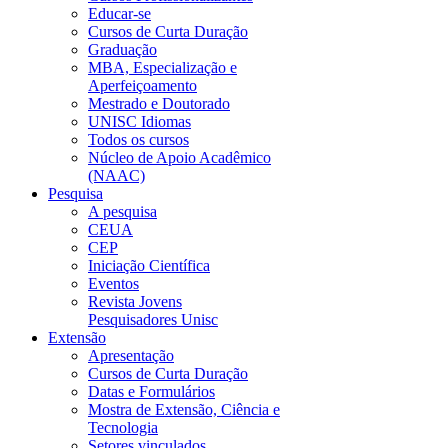
Educar-se
Cursos de Curta Duração
Graduação
MBA, Especialização e
Aperfeiçoamento
Mestrado e Doutorado
UNISC Idiomas
Todos os cursos
Núcleo de Apoio Acadêmico
(NAAC)
Pesquisa
A pesquisa
CEUA
CEP
Iniciação Científica
Eventos
Revista Jovens
Pesquisadores Unisc
Extensão
Apresentação
Cursos de Curta Duração
Datas e Formulários
Mostra de Extensão, Ciência e
Tecnologia
Setores vinculados