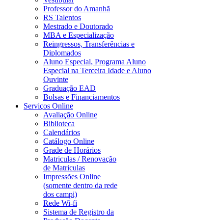
Professor do Amanhã
RS Talentos
Mestrado e Doutorado
MBA e Especialização
Reingressos, Transferências e
Diplomados
Aluno Especial, Programa Aluno
Especial na Terceira Idade e Aluno
Ouvinte
Graduação EAD
Bolsas e Financiamentos
Serviços Online
Avaliação Online
Biblioteca
Calendários
Catálogo Online
Grade de Horários
Matriculas / Renovação
de Matriculas
Impressões Online
(somente dentro da rede
dos campi)
Rede Wi-fi
Sistema de Registro da