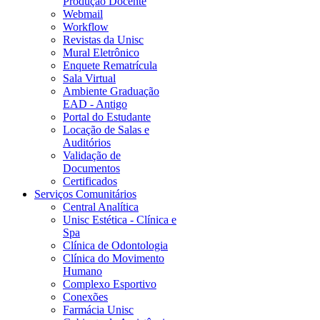
Produção Docente
Webmail
Workflow
Revistas da Unisc
Mural Eletrônico
Enquete Rematrícula
Sala Virtual
Ambiente Graduação
EAD - Antigo
Portal do Estudante
Locação de Salas e
Auditórios
Validação de
Documentos
Certificados
Serviços Comunitários
Central Analítica
Unisc Estética - Clínica e
Spa
Clínica de Odontologia
Clínica do Movimento
Humano
Complexo Esportivo
Conexões
Farmácia Unisc