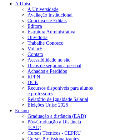
A Unisc
A Universidade
Avaliação Institucional
Concursos e Editais
Editora
Estrutura Administrativa
Ouvidoria
Trabalhe Conosco
VoltarE
Contato
Acessibilidade no site
Dicas de segurança pessoal
Achados e Perdidos
RPPN
DCE
Recursos disponíveis para alunos
e professores
Relatório de Igualdade Salarial
Eleições Unisc 2025
Ensino
Graduação a distância (EAD)
Pós-Graduação a Distância
(EAD)
Cursos Técnicos - CEPRU
Cursos Profissionalizantes