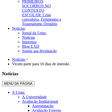
PRIMEIROS
SOCORROS NO
CONTEXTO
ESCOLAR: Crise
convulsiva, Ferimentos e
Traumatismo Dentário
Notícias
Jornal da Unisc
Notícias
Imprensa
Blog EAD
Sugira sua divulgação
Notícias
>
Vicom parte para 10 dias de imersão
Notícias
MENU DA PÁGINA
A Unisc
A Universidade
Avaliação Institucional
Apresentação
Avaliação Externa