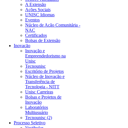
A Extensão
Ações Sociais
UNISC Idiomas
Eventos
Núcleo de Ação Comunitária -
NAC
Certificados
Bolsas de Extensão
Inovação
Inovação e
Empreendedorismo na
Unisc
Tecnounisc
Escritório de Projetos
Núcleo de Inovação e
Transferência de
Tecnologia - NITT
Unisc Carreiras
Bolsas e Projetos de
Inovação
Laboratórios
Multiusuário
Tecnounisc (2)
Processo Seletivo
Vestibular