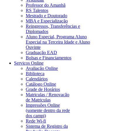
Professor do Amanhã
RS Talentos
Mestrado e Doutorado
MBA e Especialização
Reingressos, Transferências e
Diplomados
Aluno Especial, Programa Aluno
Especial na Terceira Idade e Aluno
Ouvinte
Graduação EAD
Bolsas e Financiamentos
Serviços Online
Avaliação Online
Biblioteca
Calendários
Catálogo Online
Grade de Horários
Matriculas / Renovação
de Matriculas
Impressões Online
(somente dentro da rede
dos campi)
Rede Wi-fi
Sistema de Registro da