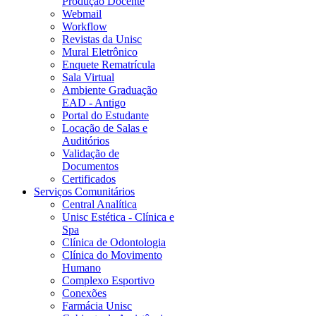
Produção Docente
Webmail
Workflow
Revistas da Unisc
Mural Eletrônico
Enquete Rematrícula
Sala Virtual
Ambiente Graduação
EAD - Antigo
Portal do Estudante
Locação de Salas e
Auditórios
Validação de
Documentos
Certificados
Serviços Comunitários
Central Analítica
Unisc Estética - Clínica e
Spa
Clínica de Odontologia
Clínica do Movimento
Humano
Complexo Esportivo
Conexões
Farmácia Unisc