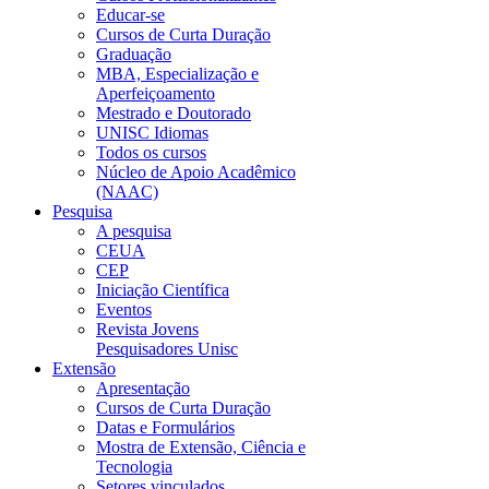
Educar-se
Cursos de Curta Duração
Graduação
MBA, Especialização e
Aperfeiçoamento
Mestrado e Doutorado
UNISC Idiomas
Todos os cursos
Núcleo de Apoio Acadêmico
(NAAC)
Pesquisa
A pesquisa
CEUA
CEP
Iniciação Científica
Eventos
Revista Jovens
Pesquisadores Unisc
Extensão
Apresentação
Cursos de Curta Duração
Datas e Formulários
Mostra de Extensão, Ciência e
Tecnologia
Setores vinculados