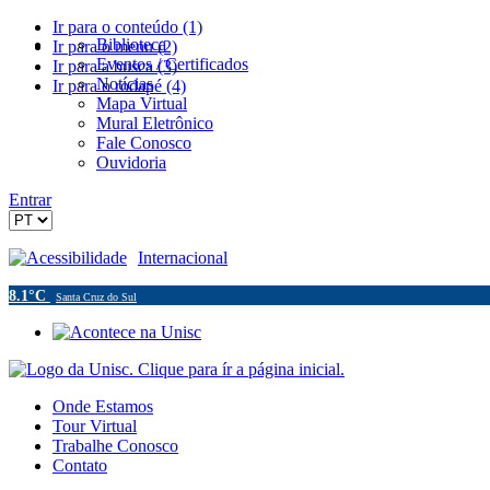
Ir para o conteúdo (1)
Biblioteca
Ir para o menu (2)
Eventos / Certificados
Ir para a busca (3)
Notícias
Ir para o rodapé (4)
Mapa Virtual
Mural Eletrônico
Fale Conosco
Ouvidoria
Entrar
Acessibilidade
Internacional
8.1°C
Santa Cruz do Sul
Onde Estamos
Tour Virtual
Trabalhe Conosco
Contato