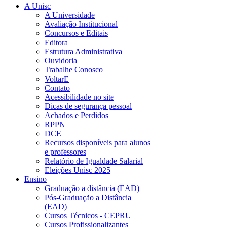
A Unisc
A Universidade
Avaliação Institucional
Concursos e Editais
Editora
Estrutura Administrativa
Ouvidoria
Trabalhe Conosco
VoltarE
Contato
Acessibilidade no site
Dicas de segurança pessoal
Achados e Perdidos
RPPN
DCE
Recursos disponíveis para alunos
e professores
Relatório de Igualdade Salarial
Eleições Unisc 2025
Ensino
Graduação a distância (EAD)
Pós-Graduação a Distância
(EAD)
Cursos Técnicos - CEPRU
Cursos Profissionalizantes