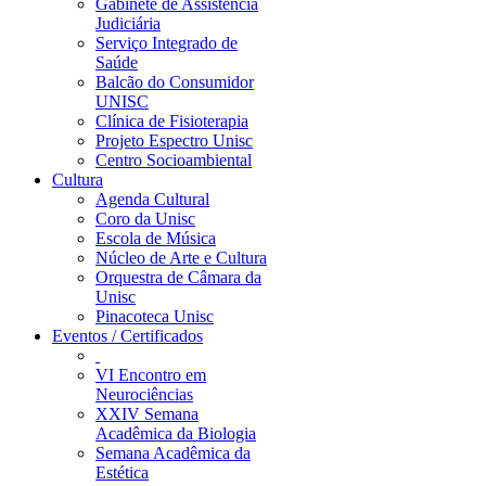
Gabinete de Assistência
Judiciária
Serviço Integrado de
Saúde
Balcão do Consumidor
UNISC
Clínica de Fisioterapia
Projeto Espectro Unisc
Centro Socioambiental
Cultura
Agenda Cultural
Coro da Unisc
Escola de Música
Núcleo de Arte e Cultura
Orquestra de Câmara da
Unisc
Pinacoteca Unisc
Eventos / Certificados
VI Encontro em
Neurociências
XXIV Semana
Acadêmica da Biologia
Semana Acadêmica da
Estética