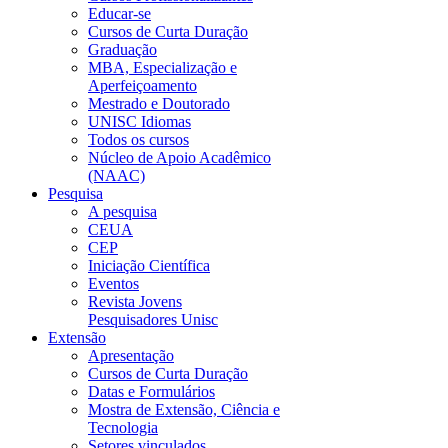
Educar-se
Cursos de Curta Duração
Graduação
MBA, Especialização e
Aperfeiçoamento
Mestrado e Doutorado
UNISC Idiomas
Todos os cursos
Núcleo de Apoio Acadêmico
(NAAC)
Pesquisa
A pesquisa
CEUA
CEP
Iniciação Científica
Eventos
Revista Jovens
Pesquisadores Unisc
Extensão
Apresentação
Cursos de Curta Duração
Datas e Formulários
Mostra de Extensão, Ciência e
Tecnologia
Setores vinculados