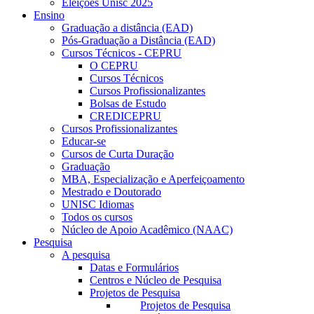
Eleições Unisc 2025
Ensino
Graduação a distância (EAD)
Pós-Graduação a Distância (EAD)
Cursos Técnicos - CEPRU
O CEPRU
Cursos Técnicos
Cursos Profissionalizantes
Bolsas de Estudo
CREDICEPRU
Cursos Profissionalizantes
Educar-se
Cursos de Curta Duração
Graduação
MBA, Especialização e Aperfeiçoamento
Mestrado e Doutorado
UNISC Idiomas
Todos os cursos
Núcleo de Apoio Acadêmico (NAAC)
Pesquisa
A pesquisa
Datas e Formulários
Centros e Núcleo de Pesquisa
Projetos de Pesquisa
Projetos de Pesquisa