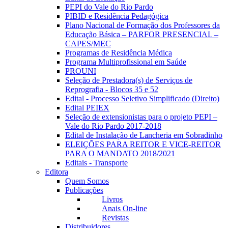
PEPI do Vale do Rio Pardo
PIBID e Residência Pedagógica
Plano Nacional de Formação dos Professores da
Educação Básica – PARFOR PRESENCIAL –
CAPES/MEC
Programas de Residência Médica
Programa Multiprofissional em Saúde
PROUNI
Seleção de Prestadora(s) de Serviços de
Reprografia - Blocos 35 e 52
Edital - Processo Seletivo Simplificado (Direito)
Edital PEIEX
Seleção de extensionistas para o projeto PEPI –
Vale do Rio Pardo 2017-2018
Edital de Instalação de Lancheria em Sobradinho
ELEIÇÕES PARA REITOR E VICE-REITOR
PARA O MANDATO 2018/2021
Editais - Transporte
Editora
Quem Somos
Publicações
Livros
Anais On-line
Revistas
Distribuidores