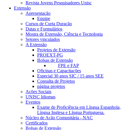
Revista Jovens Pesquisadores Unisc
Extensão
Apresentação
Equipe
Cursos de Curta Duração
Datas e Formulários
Mostra de Extensão, Ciência e Tecnologia
Setores vinculados
A Extensão
Projetos de Extensão
PROEXT-PG
Bolsas de Extensão
FPE e FAP
Oficinas e Capacitações
Especial 30 anos SIC / 15 anos SEE
Consulta de Projetos
página projetos
Ações Sociais
UNISC Idiomas
Eventos
Exame de Proficiência em Língua Espanhola,
Língua Inglesa e Língua Portuguesa.
Núcleo de Ação Comunitária - NAC
Certificados
Bolsas de Extensão