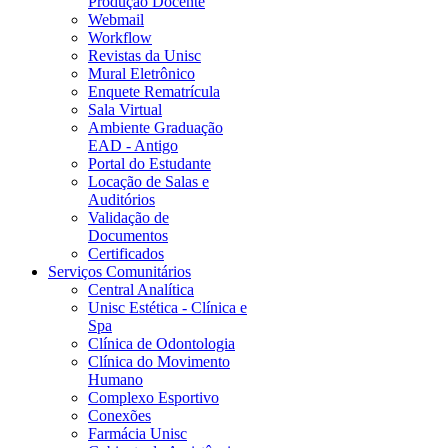
Produção Docente
Webmail
Workflow
Revistas da Unisc
Mural Eletrônico
Enquete Rematrícula
Sala Virtual
Ambiente Graduação
EAD - Antigo
Portal do Estudante
Locação de Salas e
Auditórios
Validação de
Documentos
Certificados
Serviços Comunitários
Central Analítica
Unisc Estética - Clínica e
Spa
Clínica de Odontologia
Clínica do Movimento
Humano
Complexo Esportivo
Conexões
Farmácia Unisc