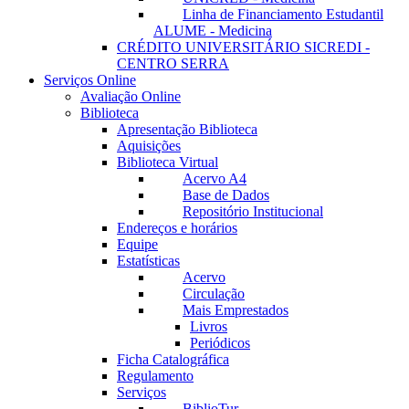
Linha de Financiamento Estudantil
ALUME - Medicina
CRÉDITO UNIVERSITÁRIO SICREDI -
CENTRO SERRA
Serviços Online
Avaliação Online
Biblioteca
Apresentação Biblioteca
Aquisições
Biblioteca Virtual
Acervo A4
Base de Dados
Repositório Institucional
Endereços e horários
Equipe
Estatísticas
Acervo
Circulação
Mais Emprestados
Livros
Periódicos
Ficha Catalográfica
Regulamento
Serviços
BiblioTur