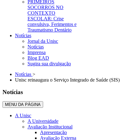
PRIMEIROS
SOCORROS NO
CONTEXTO
ESCOLAR: Crise
convulsiva, Ferimentos e
Traumatismo Dentário
Notícias
Jornal da Unisc
Notícias
Imprensa
Blog EAD
Sugira sua divulgação
Notícias
>
Unisc reinaugura o Serviço Integrado de Saúde (SIS)
Notícias
MENU DA PÁGINA
A Unisc
A Universidade
Avaliação Institucional
Apresentação
Avaliação Externa