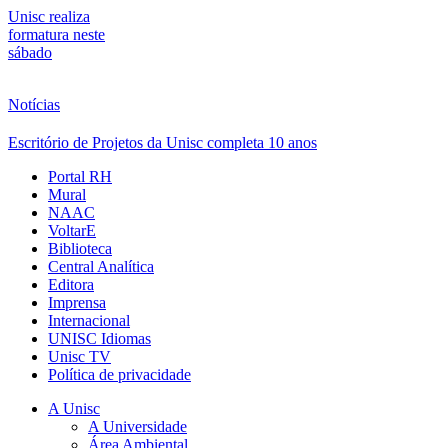
Unisc realiza
formatura neste
sábado
Notícias
Escritório de Projetos da Unisc completa 10 anos
Portal RH
Mural
NAAC
VoltarE
Biblioteca
Central Analítica
Editora
Imprensa
Internacional
UNISC Idiomas
Unisc TV
Política de privacidade
A Unisc
A Universidade
Área Ambiental