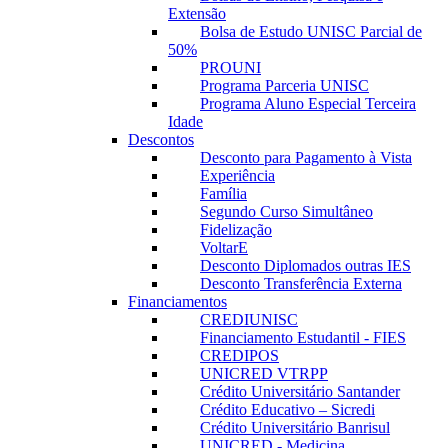
Extensão
Bolsa de Estudo UNISC Parcial de
50%
PROUNI
Programa Parceria UNISC
Programa Aluno Especial Terceira
Idade
Descontos
Desconto para Pagamento à Vista
Experiência
Família
Segundo Curso Simultâneo
Fidelização
VoltarE
Desconto Diplomados outras IES
Desconto Transferência Externa
Financiamentos
CREDIUNISC
Financiamento Estudantil - FIES
CREDIPOS
UNICRED VTRPP
Crédito Universitário Santander
Crédito Educativo – Sicredi
Crédito Universitário Banrisul
UNICRED - Medicina