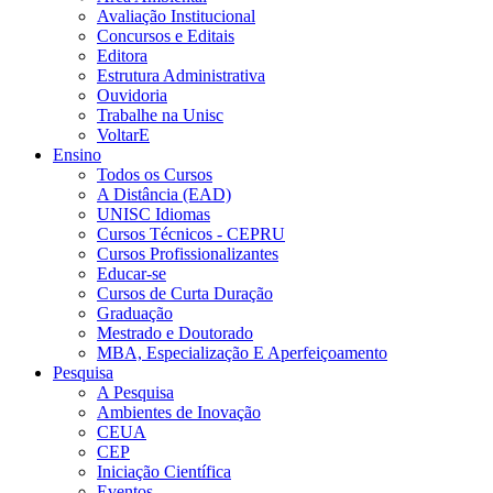
Avaliação Institucional
Concursos e Editais
Editora
Estrutura Administrativa
Ouvidoria
Trabalhe na Unisc
VoltarE
Ensino
Todos os Cursos
A Distância (EAD)
UNISC Idiomas
Cursos Técnicos - CEPRU
Cursos Profissionalizantes
Educar-se
Cursos de Curta Duração
Graduação
Mestrado e Doutorado
MBA, Especialização E Aperfeiçoamento
Pesquisa
A Pesquisa
Ambientes de Inovação
CEUA
CEP
Iniciação Científica
Eventos