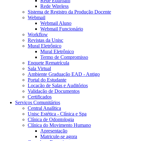
Rede Eduroam
Rede Wireless
Sistema de Registro da Produção Docente
Webmail
Webmail Aluno
Webmail Funcionário
Workflow
Revistas da Unisc
Mural Eletrônico
Mural Eletrônico
Termo de Compromisso
Enquete Rematrícula
Sala Virtual
Ambiente Graduação EAD - Antigo
Portal do Estudante
Locação de Salas e Auditórios
Validação de Documentos
Certificados
Serviços Comunitários
Central Analítica
Unisc Estética - Clínica e Spa
Clínica de Odontologia
Clínica do Movimento Humano
Apresentação
Matricule-se agora