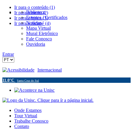
Ir para o conteúdo (1)
Biblioteca
Ir para o menu (2)
Eventos / Certificados
Ir para a busca (3)
Notícias
Ir para o rodapé (4)
Mapa Virtual
Mural Eletrônico
Fale Conosco
Ouvidoria
Entrar
Acessibilidade
Internacional
11.0°C
Santa Cruz do Sul
Onde Estamos
Tour Virtual
Trabalhe Conosco
Contato