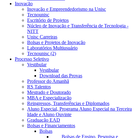
Inovação
Inovação e Empreendedorismo na Unisc
Tecnounisc
Escritório de Projetos
Núcleo de Inovação e Transferência de Tecnologia -
NITT
Unisc Carreiras
Bolsas e Projetos de Inovação
Laboratórios Multiusuário
Tecnounisc (2)
Processo Seletivo
Vestibular
Vestibular
Download das Provas
Professor do Amanhã
RS Talentos
Mestrado e Doutorado
MBA e Especialização
Reingressos, Transferências e Diplomados
Aluno Especial, Programa Aluno Especial na Terceira
Idade e Aluno Ouvinte
Graduação EAD
Bolsas e Financiamentos
Bolsas
Bolsas de Ensino, Pesquisa e