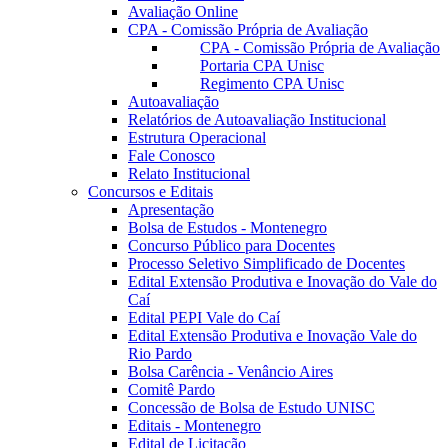
Avaliação Online
CPA - Comissão Própria de Avaliação
CPA - Comissão Própria de Avaliação
Portaria CPA Unisc
Regimento CPA Unisc
Autoavaliação
Relatórios de Autoavaliação Institucional
Estrutura Operacional
Fale Conosco
Relato Institucional
Concursos e Editais
Apresentação
Bolsa de Estudos - Montenegro
Concurso Público para Docentes
Processo Seletivo Simplificado de Docentes
Edital Extensão Produtiva e Inovação do Vale do
Caí
Edital PEPI Vale do Caí
Edital Extensão Produtiva e Inovação Vale do
Rio Pardo
Bolsa Carência - Venâncio Aires
Comitê Pardo
Concessão de Bolsa de Estudo UNISC
Editais - Montenegro
Edital de Licitação