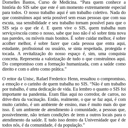
Dornelles Bastos, Curso de Medicina. “Para quem conhece a
história do SIS sabe que este é um momento extremamente especial
para todos. O nosso trabalho aqui é um trabalho coletivo. Nada do
que construímos aqui seria possível sem essas pessoas que com sua
escuta, sua sensibilidade e seu trabalho tornam possível para que o
SIS seja o que ele é. E quem vive o SIS, quem trabalha num
serviço/escola como o nosso, sabe que isso não é só sobre tinta nova
nas paredes, ou móveis mais bonitos. É sobre cuidar melhor, é sobre
acolher melhor, é sobre fazer que cada pessoa que entra aqui,
estudante, profissional ou usuário, se sinta respeitada, protegida e
tocada. A revitalização do nosso espaço é, sim, uma conquista
concreta. Representa a valorização de tudo o que construímos aqui.
Do compromisso com a formação humanizada, com a saúde como
direito e com o afeto como prática.”
O reitor da Unisc, Rafael Frederico Henn, ressaltou o compromisso,
a emoção e o carinho de quem trabalha no SIS. “Não é um trabalho
por trabalho, é uma dedicação de vida. Eu lembro o quanto o SIS foi
importante na pandemia. Eram filas aqui no corredor, de carros, no
drive-thru da vacinação. Então, realmente, o que se faz aqui, é com
muito carinho, é um ambiente de ensino, mas é muito mais do que
isso. É um ambiente de atendimento à comunidade, a pessoas que,
possivelmente, não teriam condições de irem a outros locais para o
atendimento da saúde. E tudo isso dentro da Universidade que é de
todos nós, é da comunidade, é da população.”