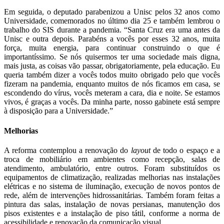
Em seguida, o deputado parabenizou a Unisc pelos 32 anos como
Universidade, comemorados no último dia 25 e também lembrou o
trabalho do SIS durante a pandemia. “Santa Cruz era uma antes da
Unisc e outra depois. Parabéns a vocês por esses 32 anos, muita
força, muita energia, para continuar construindo o que é
importantíssimo. Se nós quisermos ter uma sociedade mais digna,
mais justa, as coisas vão passar, obrigatoriamente, pela educação. Eu
queria também dizer a vocês todos muito obrigado pelo que vocês
fizeram na pandemia, enquanto muitos de nós ficamos em casa, se
escondendo do vírus, vocês meteram a cara, dia e noite. Se estamos
vivos, é graças a vocês. Da minha parte, nosso gabinete está sempre
à disposição para a Universidade.”
Melhorias
A reforma contemplou a renovação do
layout
de todo o espaço e a
troca de mobiliário em ambientes como recepção, salas de
atendimento, ambulatório, entre outros. Foram substituídos os
equipamentos de climatização, realizadas melhorias nas instalações
elétricas e no sistema de iluminação, execução de novos pontos de
rede, além de intervenções hidrossanitárias. Também foram feitas a
pintura das salas, instalação de novas persianas, manutenção dos
pisos existentes e a instalação de piso tátil, conforme a norma de
acessibilidade e renovação da comunicação visual.