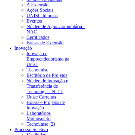
A Extensão
Ações Sociais
UNISC Idiomas
Eventos
Núcleo de Ação Comunitária -
NAC
Certificados
Bolsas de Extensão
Inovação
Inovação e
Empreendedorismo na
Unisc
Tecnounisc
Escritório de Projetos
Núcleo de Inovação e
Transferência de
Tecnologia - NITT
Unisc Carreiras
Bolsas e Projetos de
Inovação
Laboratórios
Multiusuário
Tecnounisc (2)
Processo Seletivo
Vestibular