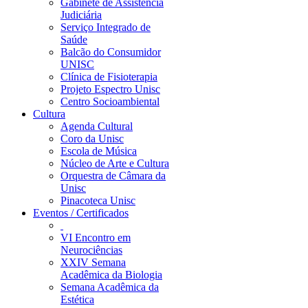
Gabinete de Assistência
Judiciária
Serviço Integrado de
Saúde
Balcão do Consumidor
UNISC
Clínica de Fisioterapia
Projeto Espectro Unisc
Centro Socioambiental
Cultura
Agenda Cultural
Coro da Unisc
Escola de Música
Núcleo de Arte e Cultura
Orquestra de Câmara da
Unisc
Pinacoteca Unisc
Eventos / Certificados
VI Encontro em
Neurociências
XXIV Semana
Acadêmica da Biologia
Semana Acadêmica da
Estética