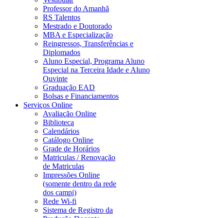
Professor do Amanhã
RS Talentos
Mestrado e Doutorado
MBA e Especialização
Reingressos, Transferências e
Diplomados
Aluno Especial, Programa Aluno
Especial na Terceira Idade e Aluno
Ouvinte
Graduação EAD
Bolsas e Financiamentos
Serviços Online
Avaliação Online
Biblioteca
Calendários
Catálogo Online
Grade de Horários
Matriculas / Renovação
de Matriculas
Impressões Online
(somente dentro da rede
dos campi)
Rede Wi-fi
Sistema de Registro da