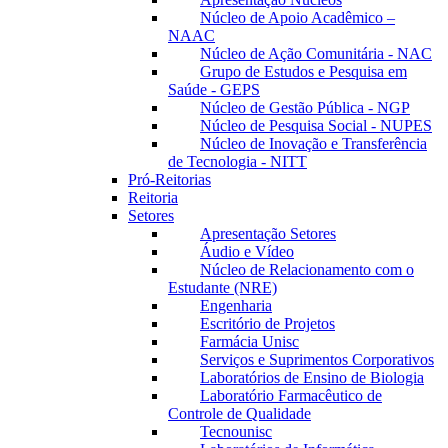
Núcleo de Apoio Acadêmico –
NAAC
Núcleo de Ação Comunitária - NAC
Grupo de Estudos e Pesquisa em
Saúde - GEPS
Núcleo de Gestão Pública - NGP
Núcleo de Pesquisa Social - NUPES
Núcleo de Inovação e Transferência
de Tecnologia - NITT
Pró-Reitorias
Reitoria
Setores
Apresentação Setores
Áudio e Vídeo
Núcleo de Relacionamento com o
Estudante (NRE)
Engenharia
Escritório de Projetos
Farmácia Unisc
Serviços e Suprimentos Corporativos
Laboratórios de Ensino de Biologia
Laboratório Farmacêutico de
Controle de Qualidade
Tecnounisc