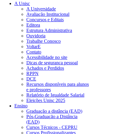
A Unisc
A Universidade
Avaliação Institucional
Concursos e Editais
Editora
Estrutura Administrativa
Ouvidoria
Trabalhe Conosco
VoltarE
Contato
Acessibilidade no site
Dicas de segurança pessoal
Achados e Perdidos
RPPN
DCE
Recursos disponíveis para alunos
e professores
Relatório de Igualdade Salarial
Eleições Unisc 2025
Ensino
Graduação a distância (EAD)
Pós-Graduação a Distância
(EAD)
Cursos Técnicos - CEPRU
Cursos Profissionalizantes