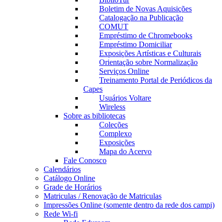
Boletim de Novas Aquisições
Catalogação na Publicação
COMUT
Empréstimo de Chromebooks
Empréstimo Domiciliar
Exposições Artísticas e Culturais
Orientação sobre Normalização
Serviços Online
Treinamento Portal de Periódicos da
Capes
Usuários Voltare
Wireless
Sobre as bibliotecas
Coleções
Complexo
Exposições
Mapa do Acervo
Fale Conosco
Calendários
Catálogo Online
Grade de Horários
Matriculas / Renovação de Matriculas
Impressões Online (somente dentro da rede dos campi)
Rede Wi-fi