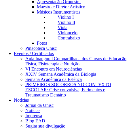
Apresentação Orquestra
Maestro e Diretor Artístico
Músicos Instrumentistas
Violino I
Violino II
Viola
Violoncelo
Contrabaixo
Fotos
Pinacoteca Unisc
Eventos / Certificados
Aula Inaugural Compartilhada dos Cursos de Educação
Física, Fisioterapia e Nutrição
VI Encontro em Neurociências
XXIV Semana Acadêmica da Biologia
Semana Acadêmica da Estética
PRIMEIROS SOCORROS NO CONTEXTO
ESCOLAR: Crise convulsiva, Ferimentos e
Traumatismo Dentário
Notícias
Jornal da Unisc
Notícias
Imprensa
Blog EAD
Sugira sua divulgação