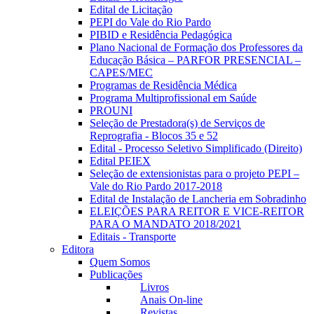
Edital de Licitação
PEPI do Vale do Rio Pardo
PIBID e Residência Pedagógica
Plano Nacional de Formação dos Professores da
Educação Básica – PARFOR PRESENCIAL –
CAPES/MEC
Programas de Residência Médica
Programa Multiprofissional em Saúde
PROUNI
Seleção de Prestadora(s) de Serviços de
Reprografia - Blocos 35 e 52
Edital - Processo Seletivo Simplificado (Direito)
Edital PEIEX
Seleção de extensionistas para o projeto PEPI –
Vale do Rio Pardo 2017-2018
Edital de Instalação de Lancheria em Sobradinho
ELEIÇÕES PARA REITOR E VICE-REITOR
PARA O MANDATO 2018/2021
Editais - Transporte
Editora
Quem Somos
Publicações
Livros
Anais On-line
Revistas