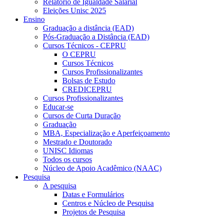
Relatório de Igualdade Salarial
Eleições Unisc 2025
Ensino
Graduação a distância (EAD)
Pós-Graduação a Distância (EAD)
Cursos Técnicos - CEPRU
O CEPRU
Cursos Técnicos
Cursos Profissionalizantes
Bolsas de Estudo
CREDICEPRU
Cursos Profissionalizantes
Educar-se
Cursos de Curta Duração
Graduação
MBA, Especialização e Aperfeiçoamento
Mestrado e Doutorado
UNISC Idiomas
Todos os cursos
Núcleo de Apoio Acadêmico (NAAC)
Pesquisa
A pesquisa
Datas e Formulários
Centros e Núcleo de Pesquisa
Projetos de Pesquisa