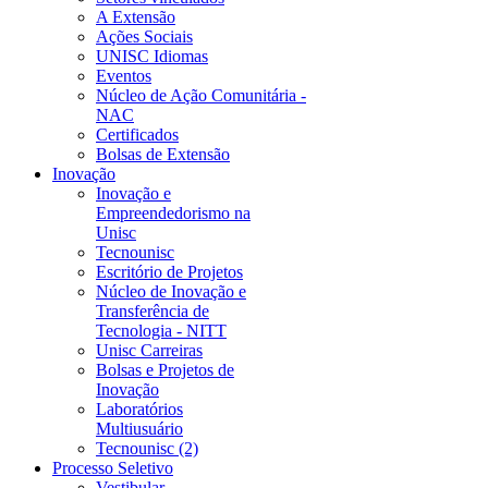
A Extensão
Ações Sociais
UNISC Idiomas
Eventos
Núcleo de Ação Comunitária -
NAC
Certificados
Bolsas de Extensão
Inovação
Inovação e
Empreendedorismo na
Unisc
Tecnounisc
Escritório de Projetos
Núcleo de Inovação e
Transferência de
Tecnologia - NITT
Unisc Carreiras
Bolsas e Projetos de
Inovação
Laboratórios
Multiusuário
Tecnounisc (2)
Processo Seletivo
Vestibular