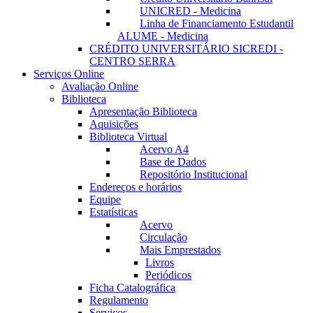
UNICRED - Medicina
Linha de Financiamento Estudantil
ALUME - Medicina
CRÉDITO UNIVERSITÁRIO SICREDI -
CENTRO SERRA
Serviços Online
Avaliação Online
Biblioteca
Apresentação Biblioteca
Aquisições
Biblioteca Virtual
Acervo A4
Base de Dados
Repositório Institucional
Endereços e horários
Equipe
Estatísticas
Acervo
Circulação
Mais Emprestados
Livros
Periódicos
Ficha Catalográfica
Regulamento
Serviços