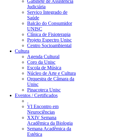
Gabinete de Assistência
Judiciária
Serviço Integrado de
Saúde
Balcão do Consumidor
UNISC
Clínica de Fisioterapia
Projeto Espectro Unisc
Centro Socioambiental
Cultura
Agenda Cultural
Coro da Unisc
Escola de Música
Núcleo de Arte e Cultura
Orquestra de Câmara da
Unisc
Pinacoteca Unisc
Eventos / Certificados
VI Encontro em
Neurociências
XXIV Semana
Acadêmica da Biologia
Semana Acadêmica da
Estética