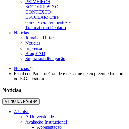
PRIMEIROS
SOCORROS NO
CONTEXTO
ESCOLAR: Crise
convulsiva, Ferimentos e
Traumatismo Dentário
Notícias
Jornal da Unisc
Notícias
Imprensa
Blog EAD
Sugira sua divulgação
Notícias
>
Escola de Pantano Grande é destaque de empreendedorismo
no E-Generation
Notícias
MENU DA PÁGINA
A Unisc
A Universidade
Avaliação Institucional
Apresentação