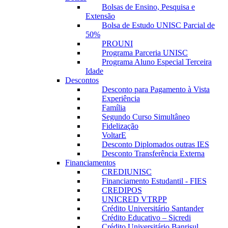
Bolsas de Ensino, Pesquisa e
Extensão
Bolsa de Estudo UNISC Parcial de
50%
PROUNI
Programa Parceria UNISC
Programa Aluno Especial Terceira
Idade
Descontos
Desconto para Pagamento à Vista
Experiência
Família
Segundo Curso Simultâneo
Fidelização
VoltarE
Desconto Diplomados outras IES
Desconto Transferência Externa
Financiamentos
CREDIUNISC
Financiamento Estudantil - FIES
CREDIPOS
UNICRED VTRPP
Crédito Universitário Santander
Crédito Educativo – Sicredi
Crédito Universitário Banrisul