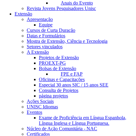
Anais do Evento
Revista Jovens Pesquisadores Unisc
Extensão
Apresentação
Equipe
Cursos de Curta Duração
Datas e Formulários
Mostra de Extensão, Ciência e Tecnologia
Setores vinculados
A Extensão
Projetos de Extensão
PROEXT-PG
Bolsas de Extensão
FPE e FAP
Oficinas e Capacitações
Especial 30 anos SIC / 15 anos SEE
Consulta de Projetos
página projetos
Ações Sociais
UNISC Idiomas
Eventos
Exame de Proficiência em Língua Espanhola,
Língua Inglesa e Língua Portuguesa.
Núcleo de Ação Comunitária - NAC
Certificados