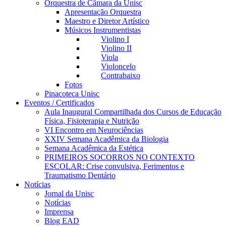
Orquestra de Câmara da Unisc
Apresentação Orquestra
Maestro e Diretor Artístico
Músicos Instrumentistas
Violino I
Violino II
Viola
Violoncelo
Contrabaixo
Fotos
Pinacoteca Unisc
Eventos / Certificados
Aula Inaugural Compartilhada dos Cursos de Educação
Física, Fisioterapia e Nutrição
VI Encontro em Neurociências
XXIV Semana Acadêmica da Biologia
Semana Acadêmica da Estética
PRIMEIROS SOCORROS NO CONTEXTO
ESCOLAR: Crise convulsiva, Ferimentos e
Traumatismo Dentário
Notícias
Jornal da Unisc
Notícias
Imprensa
Blog EAD