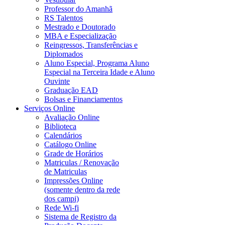
Professor do Amanhã
RS Talentos
Mestrado e Doutorado
MBA e Especialização
Reingressos, Transferências e
Diplomados
Aluno Especial, Programa Aluno
Especial na Terceira Idade e Aluno
Ouvinte
Graduação EAD
Bolsas e Financiamentos
Serviços Online
Avaliação Online
Biblioteca
Calendários
Catálogo Online
Grade de Horários
Matriculas / Renovação
de Matriculas
Impressões Online
(somente dentro da rede
dos campi)
Rede Wi-fi
Sistema de Registro da