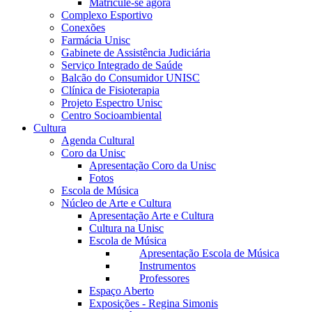
Matricule-se agora
Complexo Esportivo
Conexões
Farmácia Unisc
Gabinete de Assistência Judiciária
Serviço Integrado de Saúde
Balcão do Consumidor UNISC
Clínica de Fisioterapia
Projeto Espectro Unisc
Centro Socioambiental
Cultura
Agenda Cultural
Coro da Unisc
Apresentação Coro da Unisc
Fotos
Escola de Música
Núcleo de Arte e Cultura
Apresentação Arte e Cultura
Cultura na Unisc
Escola de Música
Apresentação Escola de Música
Instrumentos
Professores
Espaço Aberto
Exposições - Regina Simonis