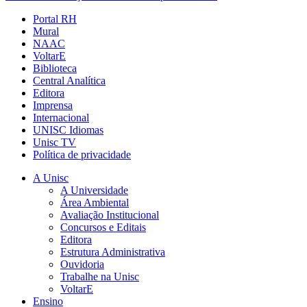
Portal RH
Mural
NAAC
VoltarE
Biblioteca
Central Analítica
Editora
Imprensa
Internacional
UNISC Idiomas
Unisc TV
Política de privacidade
A Unisc
A Universidade
Área Ambiental
Avaliação Institucional
Concursos e Editais
Editora
Estrutura Administrativa
Ouvidoria
Trabalhe na Unisc
VoltarE
Ensino