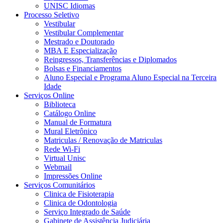
UNISC Idiomas
Processo Seletivo
Vestibular
Vestibular Complementar
Mestrado e Doutorado
MBA E Especialização
Reingressos, Transferências e Diplomados
Bolsas e Financiamentos
Aluno Especial e Programa Aluno Especial na Terceira
Idade
Serviços Online
Biblioteca
Catálogo Online
Manual de Formatura
Mural Eletrônico
Matriculas / Renovação de Matriculas
Rede Wi-Fi
Virtual Unisc
Webmail
Impressões Online
Serviços Comunitários
Clinica de Fisioterapia
Clinica de Odontologia
Serviço Integrado de Saúde
Gabinete de Assistência Judiciária