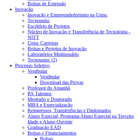
Bolsas de Extensão
Inovação
Inovação e Empreendedorismo na Unisc
Tecnounisc
Escritório de Projetos
Núcleo de Inovação e Transferência de Tecnologia -
NITT
Unisc Carreiras
Bolsas e Projetos de Inovação
Laboratórios Multiusuário
Tecnounisc (2)
Processo Seletivo
Vestibular
Vestibular
Download das Provas
Professor do Amanhã
RS Talentos
Mestrado e Doutorado
MBA e Especialização
Reingressos, Transferências e Diplomados
Aluno Especial, Programa Aluno Especial na Terceira
Idade e Aluno Ouvinte
Graduação EAD
Bolsas e Financiamentos
Bolsas