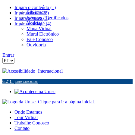
Ir para o conteúdo (1)
Biblioteca
Ir para o menu (2)
Eventos / Certificados
Ir para a busca (3)
Notícias
Ir para o rodapé (4)
Mapa Virtual
Mural Eletrônico
Fale Conosco
Ouvidoria
Entrar
Acessibilidade
Internacional
6.2°C
Santa Cruz do Sul
Onde Estamos
Tour Virtual
Trabalhe Conosco
Contato