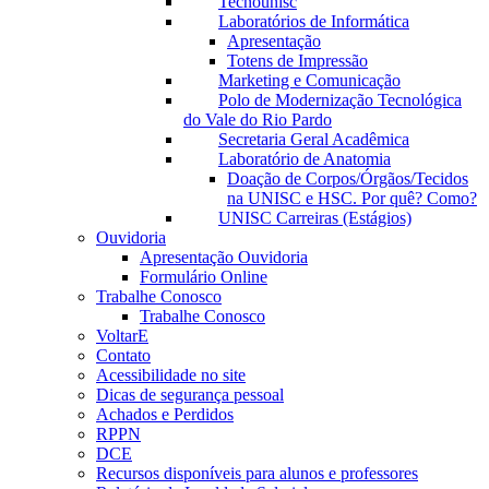
Tecnounisc
Laboratórios de Informática
Apresentação
Totens de Impressão
Marketing e Comunicação
Polo de Modernização Tecnológica
do Vale do Rio Pardo
Secretaria Geral Acadêmica
Laboratório de Anatomia
Doação de Corpos/Órgãos/Tecidos
na UNISC e HSC. Por quê? Como?
UNISC Carreiras (Estágios)
Ouvidoria
Apresentação Ouvidoria
Formulário Online
Trabalhe Conosco
Trabalhe Conosco
VoltarE
Contato
Acessibilidade no site
Dicas de segurança pessoal
Achados e Perdidos
RPPN
DCE
Recursos disponíveis para alunos e professores