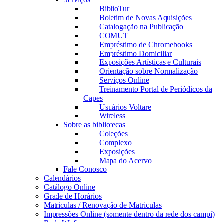
BiblioTur
Boletim de Novas Aquisições
Catalogação na Publicação
COMUT
Empréstimo de Chromebooks
Empréstimo Domiciliar
Exposições Artísticas e Culturais
Orientação sobre Normalização
Serviços Online
Treinamento Portal de Periódicos da
Capes
Usuários Voltare
Wireless
Sobre as bibliotecas
Coleções
Complexo
Exposições
Mapa do Acervo
Fale Conosco
Calendários
Catálogo Online
Grade de Horários
Matriculas / Renovação de Matriculas
Impressões Online (somente dentro da rede dos campi)