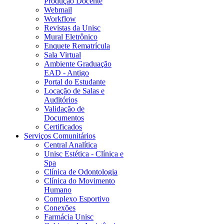
Produção Docente
Webmail
Workflow
Revistas da Unisc
Mural Eletrônico
Enquete Rematrícula
Sala Virtual
Ambiente Graduação
EAD - Antigo
Portal do Estudante
Locação de Salas e
Auditórios
Validação de
Documentos
Certificados
Serviços Comunitários
Central Analítica
Unisc Estética - Clínica e
Spa
Clínica de Odontologia
Clínica do Movimento
Humano
Complexo Esportivo
Conexões
Farmácia Unisc