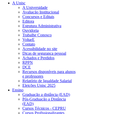
A Unisc
A Universidade
Avaliação Institucional
Concursos e Editais
Editora
Estrutura Administrativa
Ouvidoria
Trabalhe Conosco
VoltarE
Contato
Acessibilidade no site
Dicas de segurança pessoal
Achados e Perdidos
RPPN
DCE
Recursos disponíveis para alunos
e professores
Relatório de Igualdade Salarial
Eleições Unisc 2025
Ensino
Graduação a distância (EAD)
Pós-Graduação a Distância
(EAD)
Cursos Técnicos - CEPRU
Cursos Profissionalizantes