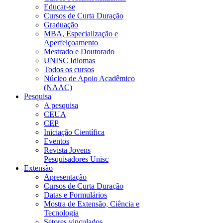
Educar-se
Cursos de Curta Duração
Graduação
MBA, Especialização e
Aperfeiçoamento
Mestrado e Doutorado
UNISC Idiomas
Todos os cursos
Núcleo de Apoio Acadêmico
(NAAC)
Pesquisa
A pesquisa
CEUA
CEP
Iniciação Científica
Eventos
Revista Jovens
Pesquisadores Unisc
Extensão
Apresentação
Cursos de Curta Duração
Datas e Formulários
Mostra de Extensão, Ciência e
Tecnologia
Setores vinculados