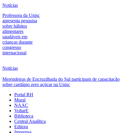
Notícias
Professora da Unisc
apresenta pesquisa
sobre hábitos
alimentares
saudáveis em
crianças durante
congresso
internacional
Notícias
Merendeiras de Encruzilhada do Sul participam de capacitação
sobre cardápio zero açúcar na Unisc
Portal RH
Mural
NAAC
VoltarE
Biblioteca
Central Analítica
Editora
Imprensa