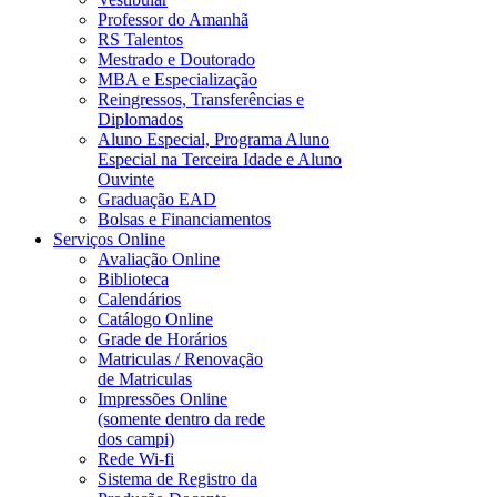
Professor do Amanhã
RS Talentos
Mestrado e Doutorado
MBA e Especialização
Reingressos, Transferências e
Diplomados
Aluno Especial, Programa Aluno
Especial na Terceira Idade e Aluno
Ouvinte
Graduação EAD
Bolsas e Financiamentos
Serviços Online
Avaliação Online
Biblioteca
Calendários
Catálogo Online
Grade de Horários
Matriculas / Renovação
de Matriculas
Impressões Online
(somente dentro da rede
dos campi)
Rede Wi-fi
Sistema de Registro da