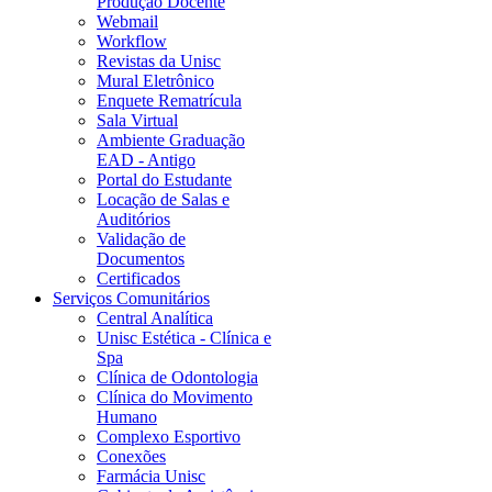
Produção Docente
Webmail
Workflow
Revistas da Unisc
Mural Eletrônico
Enquete Rematrícula
Sala Virtual
Ambiente Graduação
EAD - Antigo
Portal do Estudante
Locação de Salas e
Auditórios
Validação de
Documentos
Certificados
Serviços Comunitários
Central Analítica
Unisc Estética - Clínica e
Spa
Clínica de Odontologia
Clínica do Movimento
Humano
Complexo Esportivo
Conexões
Farmácia Unisc