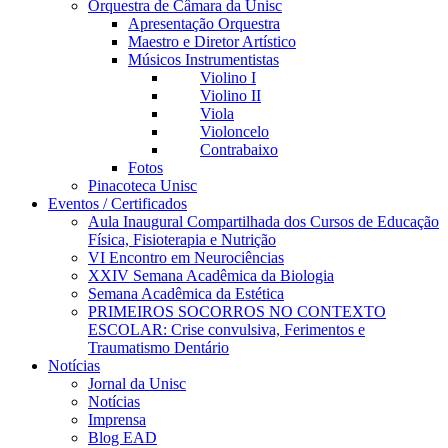
Orquestra de Câmara da Unisc
Apresentação Orquestra
Maestro e Diretor Artístico
Músicos Instrumentistas
Violino I
Violino II
Viola
Violoncelo
Contrabaixo
Fotos
Pinacoteca Unisc
Eventos / Certificados
Aula Inaugural Compartilhada dos Cursos de Educação
Física, Fisioterapia e Nutrição
VI Encontro em Neurociências
XXIV Semana Acadêmica da Biologia
Semana Acadêmica da Estética
PRIMEIROS SOCORROS NO CONTEXTO
ESCOLAR: Crise convulsiva, Ferimentos e
Traumatismo Dentário
Notícias
Jornal da Unisc
Notícias
Imprensa
Blog EAD