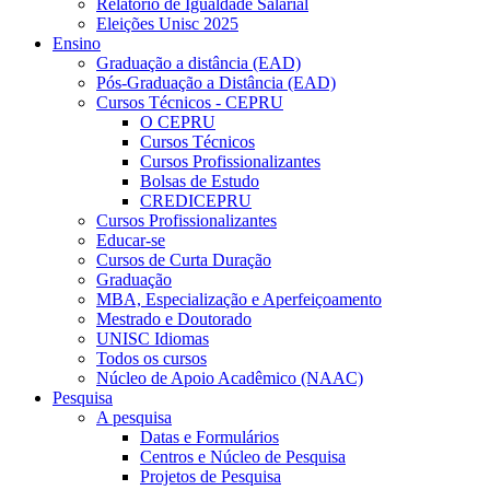
Relatório de Igualdade Salarial
Eleições Unisc 2025
Ensino
Graduação a distância (EAD)
Pós-Graduação a Distância (EAD)
Cursos Técnicos - CEPRU
O CEPRU
Cursos Técnicos
Cursos Profissionalizantes
Bolsas de Estudo
CREDICEPRU
Cursos Profissionalizantes
Educar-se
Cursos de Curta Duração
Graduação
MBA, Especialização e Aperfeiçoamento
Mestrado e Doutorado
UNISC Idiomas
Todos os cursos
Núcleo de Apoio Acadêmico (NAAC)
Pesquisa
A pesquisa
Datas e Formulários
Centros e Núcleo de Pesquisa
Projetos de Pesquisa