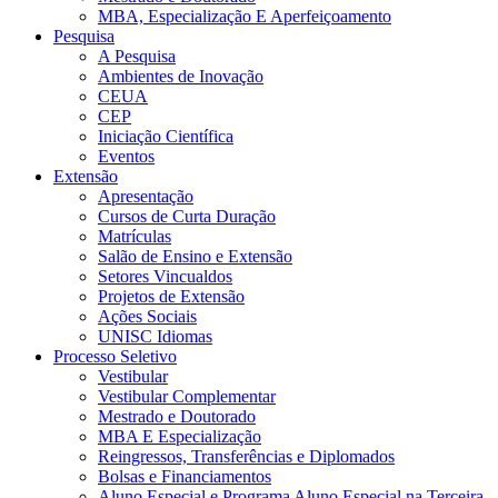
MBA, Especialização E Aperfeiçoamento
Pesquisa
A Pesquisa
Ambientes de Inovação
CEUA
CEP
Iniciação Científica
Eventos
Extensão
Apresentação
Cursos de Curta Duração
Matrículas
Salão de Ensino e Extensão
Setores Vincualdos
Projetos de Extensão
Ações Sociais
UNISC Idiomas
Processo Seletivo
Vestibular
Vestibular Complementar
Mestrado e Doutorado
MBA E Especialização
Reingressos, Transferências e Diplomados
Bolsas e Financiamentos
Aluno Especial e Programa Aluno Especial na Terceira