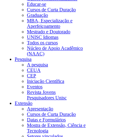
Educar-se
Cursos de Curta Duração
Graduação
MBA, Especialização e
Aperfeiçoamento
Mestrado e Doutorado
UNISC Idiomas
Todos os cursos
Núcleo de Apoio Acadêmico
(NAAC)
Pesquisa
A pesquisa
CEUA
CEP
Iniciação Científica
Eventos
Revista Jovens
Pesquisadores Unisc
Extensão
Apresentação
Cursos de Curta Duração
Datas e Formulários
Mostra de Extensão, Ciência e
Tecnologia
Setores vinculados