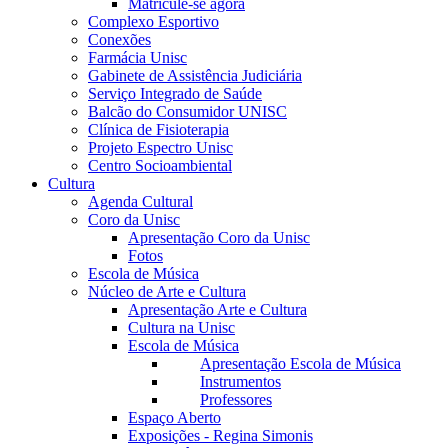
Matricule-se agora
Complexo Esportivo
Conexões
Farmácia Unisc
Gabinete de Assistência Judiciária
Serviço Integrado de Saúde
Balcão do Consumidor UNISC
Clínica de Fisioterapia
Projeto Espectro Unisc
Centro Socioambiental
Cultura
Agenda Cultural
Coro da Unisc
Apresentação Coro da Unisc
Fotos
Escola de Música
Núcleo de Arte e Cultura
Apresentação Arte e Cultura
Cultura na Unisc
Escola de Música
Apresentação Escola de Música
Instrumentos
Professores
Espaço Aberto
Exposições - Regina Simonis