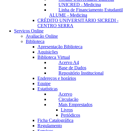
UNICRED - Medicina
Linha de Financiamento Estudantil
ALUME - Medicina
CRÉDITO UNIVERSITÁRIO SICREDI -
CENTRO SERRA
Serviços Online
Avaliação Online
Biblioteca
Apresentação Biblioteca
Aquisições
Biblioteca Virtual
Acervo A4
Base de Dados
Repositório Institucional
Endereços e horários
Equipe
Estatísticas
Acervo
Circulação
Mais Emprestados
Livros
Periódicos
Ficha Catalográfica
Regulamento
Serviços