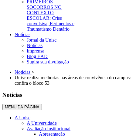
PRIMEIROS
SOCORROS NO
CONTEXTO
ESCOLAR: Crise
convulsiva, Ferimentos e
Traumatismo Dentário
Notícias
Jornal da Unisc
Notícias
Imprensa
Blog EAD
Sugira sua divulgação
Notícias
>
Unisc realiza melhorias nas áreas de convivência do campus:
confira o bloco 53
Notícias
MENU DA PÁGINA
A Unisc
A Universidade
Avaliação Institucional
Apresentação