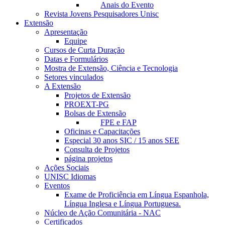
Anais do Evento
Revista Jovens Pesquisadores Unisc
Extensão
Apresentação
Equipe
Cursos de Curta Duração
Datas e Formulários
Mostra de Extensão, Ciência e Tecnologia
Setores vinculados
A Extensão
Projetos de Extensão
PROEXT-PG
Bolsas de Extensão
FPE e FAP
Oficinas e Capacitações
Especial 30 anos SIC / 15 anos SEE
Consulta de Projetos
página projetos
Ações Sociais
UNISC Idiomas
Eventos
Exame de Proficiência em Língua Espanhola,
Língua Inglesa e Língua Portuguesa.
Núcleo de Ação Comunitária - NAC
Certificados