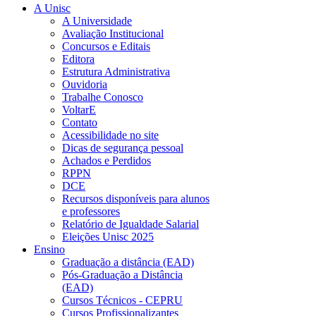
A Unisc
A Universidade
Avaliação Institucional
Concursos e Editais
Editora
Estrutura Administrativa
Ouvidoria
Trabalhe Conosco
VoltarE
Contato
Acessibilidade no site
Dicas de segurança pessoal
Achados e Perdidos
RPPN
DCE
Recursos disponíveis para alunos
e professores
Relatório de Igualdade Salarial
Eleições Unisc 2025
Ensino
Graduação a distância (EAD)
Pós-Graduação a Distância
(EAD)
Cursos Técnicos - CEPRU
Cursos Profissionalizantes