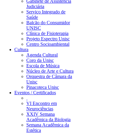
Gabinete de Assistência
Judiciária
Serviço Integrado de
Saúde
Balcão do Consumidor
UNISC
Clínica de Fisioterapia
Projeto Espectro Unisc
Centro Socioambiental
Cultura
Agenda Cultural
Coro da Unisc
Escola de Música
Núcleo de Arte e Cultura
Orquestra de Câmara da
Unisc
Pinacoteca Unisc
Eventos / Certificados
VI Encontro em
Neurociências
XXIV Semana
Acadêmica da Biologia
Semana Acadêmica da
Estética