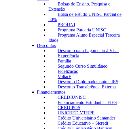
Bolsas de Ensino, Pesquisa e
Extensão
Bolsa de Estudo UNISC Parcial de
50%
PROUNI
Programa Parceria UNISC
Programa Aluno Especial Terceira
Idade
Descontos
Desconto para Pagamento à Vista
Experiência
Família
Segundo Curso Simultâneo
Fidelização
VoltarE
Desconto Diplomados outras IES
Desconto Transferência Externa
Financiamentos
CREDIUNISC
Financiamento Estudantil - FIES
CREDIPOS
UNICRED VTRPP
Crédito Universitário Santander
Crédito Educativo – Sicredi
Crédito Universitário Banrisul