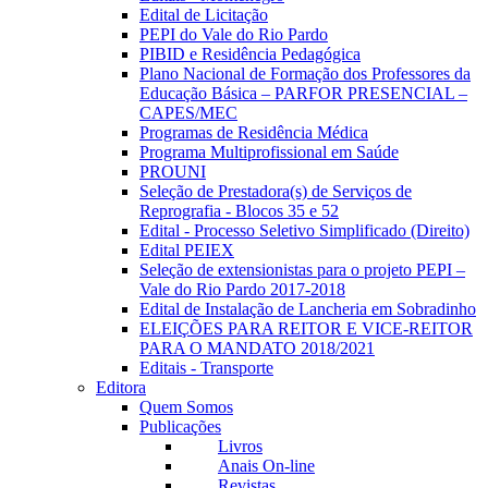
Edital de Licitação
PEPI do Vale do Rio Pardo
PIBID e Residência Pedagógica
Plano Nacional de Formação dos Professores da
Educação Básica – PARFOR PRESENCIAL –
CAPES/MEC
Programas de Residência Médica
Programa Multiprofissional em Saúde
PROUNI
Seleção de Prestadora(s) de Serviços de
Reprografia - Blocos 35 e 52
Edital - Processo Seletivo Simplificado (Direito)
Edital PEIEX
Seleção de extensionistas para o projeto PEPI –
Vale do Rio Pardo 2017-2018
Edital de Instalação de Lancheria em Sobradinho
ELEIÇÕES PARA REITOR E VICE-REITOR
PARA O MANDATO 2018/2021
Editais - Transporte
Editora
Quem Somos
Publicações
Livros
Anais On-line
Revistas