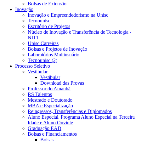
Bolsas de Extensão
Inovação
Inovação e Empreendedorismo na Unisc
Tecnounisc
Escritório de Projetos
Núcleo de Inovação e Transferência de Tecnologia -
NITT
Unisc Carreiras
Bolsas e Projetos de Inovação
Laboratórios Multiusuário
Tecnounisc (2)
Processo Seletivo
Vestibular
Vestibular
Download das Provas
Professor do Amanhã
RS Talentos
Mestrado e Doutorado
MBA e Especialização
Reingressos, Transferências e Diplomados
Aluno Especial, Programa Aluno Especial na Terceira
Idade e Aluno Ouvinte
Graduação EAD
Bolsas e Financiamentos
Bolsas