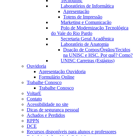
Tecnounisc
Laboratórios de Informática
Apresentação
Totens de Impressão
Marketing e Comunicação
Polo de Modernização Tecnológica
do Vale do Rio Pardo
Secretaria Geral Acadêmica
Laboratório de Anatomia
Doação de Corpos/Órgãos/Tecidos
na UNISC e HSC. Por quê? Como?
UNISC Carreiras (Estágios)
Ouvidoria
Apresentação Ouvidoria
Formulário Online
Trabalhe Conosco
Trabalhe Conosco
VoltarE
Contato
Acessibilidade no site
Dicas de segurança pessoal
Achados e Perdidos
RPPN
DCE
Recursos disponíveis para alunos e professores