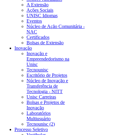
A Extensão
Ações Sociais
UNISC Idiomas
Eventos
Núcleo de Ação Comunitária -
NAC
Certificados
Bolsas de Extensão
Inovação
Inovação e
Empreendedorismo na
Unisc
Tecnounisc
Escritório de Projetos
Núcleo de Inovação e
Transferência de
Tecnologia - NITT
Unisc Carreiras
Bolsas e Projetos de
Inovação
Laboratórios
Multiusuário
Tecnounisc (2)
Processo Seletivo
Vestibular