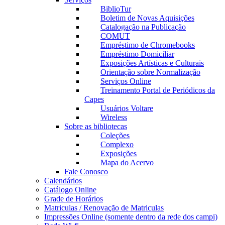
BiblioTur
Boletim de Novas Aquisições
Catalogação na Publicação
COMUT
Empréstimo de Chromebooks
Empréstimo Domiciliar
Exposições Artísticas e Culturais
Orientação sobre Normalização
Serviços Online
Treinamento Portal de Periódicos da
Capes
Usuários Voltare
Wireless
Sobre as bibliotecas
Coleções
Complexo
Exposições
Mapa do Acervo
Fale Conosco
Calendários
Catálogo Online
Grade de Horários
Matriculas / Renovação de Matriculas
Impressões Online (somente dentro da rede dos campi)