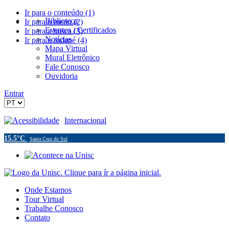
Ir para o conteúdo (1)
Biblioteca
Ir para o menu (2)
Eventos / Certificados
Ir para a busca (3)
Notícias
Ir para o rodapé (4)
Mapa Virtual
Mural Eletrônico
Fale Conosco
Ouvidoria
Entrar
Acessibilidade
Internacional
15.5°C
Santa Cruz do Sul
Onde Estamos
Tour Virtual
Trabalhe Conosco
Contato